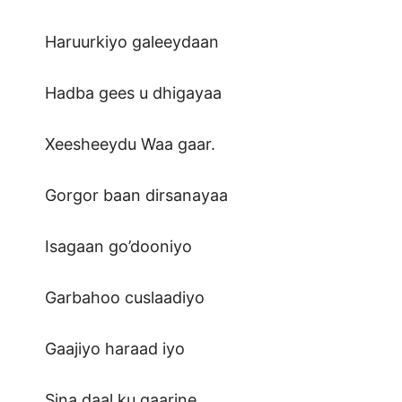
Haruurkiyo galeeydaan
Hadba gees u dhigayaa
Xeesheeydu Waa gaar.
Gorgor baan dirsanayaa
Isagaan go’dooniyo
Garbahoo cuslaadiyo
Gaajiyo haraad iyo
Sina daal ku gaarine