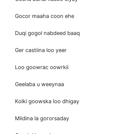
Gocor maaha coon ehe
Duqi gogol nabdeed baaq
Ger castiina loo yeer
Loo goowrac oowrkii
Geelaba u weeynaa
Kolki goowska loo dhigay
Miidina la gororsaday