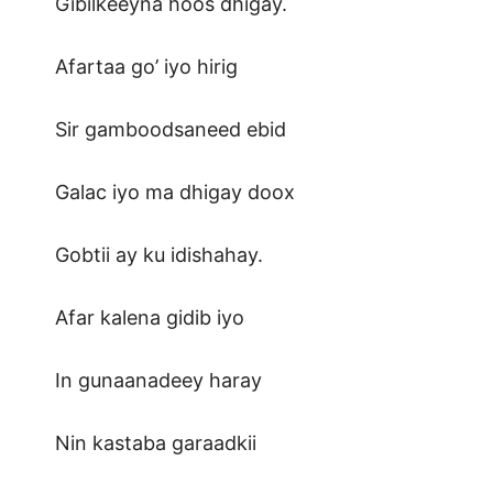
Gibilkeeyna hoos dhigay.
Afartaa go’ iyo hirig
Sir gamboodsaneed ebid
Galac iyo ma dhigay doox
Gobtii ay ku idishahay.
Afar kalena gidib iyo
In gunaanadeey haray
Nin kastaba garaadkii