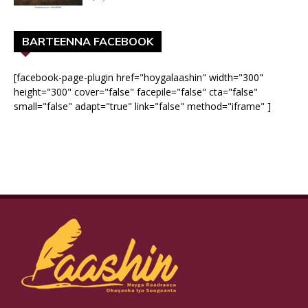
BARTEENNA FACEBOOK
[facebook-page-plugin href="hoygalaashin" width="300"
height="300" cover="false" facepile="false" cta="false"
small="false" adapt="true" link="false" method="iframe" ]