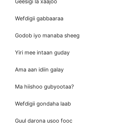
Geesigi la xaajoo
Wefdigii gabbaaraa
Godob iyo manaba sheeg
Yiri mee intaan guday
Ama aan idiin galay
Ma hiishoo gubyootaa?
Wefdigii gondaha laab
Guul darona usoo fooc