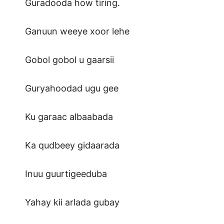
Guradooda how tiring.
Ganuun weeye xoor lehe
Gobol gobol u gaarsii
Guryahoodad ugu gee
Ku garaac albaabada
Ka qudbeey gidaarada
Inuu guurtigeeduba
Yahay kii arlada gubay