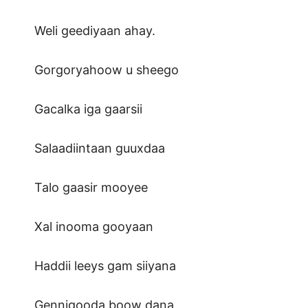
Weli geediyaan ahay.
Gorgoryahoow u sheego
Gacalka iga gaarsii
Salaadiintaan guuxdaa
Talo gaasir mooyee
Xal inooma gooyaan
Haddii leeys gam siiyana
Gennigooda boow dana