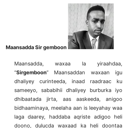
Maansadda, waxaa la yiraahdaa,
“
Sirgemboon
” Maansaddan waxaan igu
dhaliyey curinteeda, inaad raadraac ku
sameeyo, sababihii dhaliyey burburka iyo
dhibaatada jirta, aas aaskeeda, anigoo
bidhaaminaya, meelaha aan is leeyahay waa
laga daarey, haddaba aqriste adigoo heli
doono, dulucda waxaad ka heli doontaa