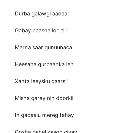
Durba galawgi aadaar
Gabay baasna loo tiri
Marna saar gunuunaca
Heesaha gurbaanka leh
Xanta leeysku gaarsii
Misna garay nin doorkii
In gadaalu mereg tahay
Gosha bahal kasoo ciyay