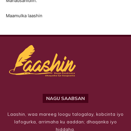
Mahadsanidiin.
Maamulka laashin
NAGU SAABSAN
Laashin, waa mareeg loogu talogalay, kobcinta iyo
lafogurka, arrimaha ku aaddan; dhaqanka iyo
hiddaha.