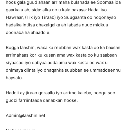
hoos gala guud ahaan arrimaha bulshada ee Soomaalida
gaarka u ah, sida: afka oo u kala baxaya: Hadal iyo
Hawraar, (Tix iyo Tiraab) iyo Suugaanta oo noqonayso
hadalka intiisa dhaxalgalka ah labada nuuc midkuu
doonaba ha ahaado e.
Bogga laashin, waxa ka reebban wax kasta oo ka baxsan
arrimahaas kor ku xusan ama wax kasta oo ku saabsan
siyaasad iyo qabyaaladda ama wax kasta oo wax u
dhimaya diinta iyo dhaqanka suubban ee ummaddeennu
haysato.
Haddii ay jiraan qoraallo iyo arrimo kaleba, noogu soo
gudbi farriintaada danabkan hoose.
Admin@laashin.net