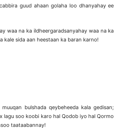
cabbira guud ahaan golaha loo dhanyahay ee
hay waa na ka ildheergaradsanyahay waa na ka
 kale sida aan heestaan ka baran karno!
muuqan bulshada qeybeheeda kala gedisan;
lagu soo koobi karo hal Qodob iyo hal Qormo
kasoo taataabannay!