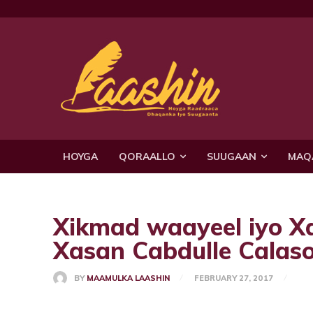
HOYGA
QORAALLO
SUUGAAN
MAQ
Xikmad waayeel iyo X
Xasan Cabdulle Calas
BY
MAAMULKA LAASHIN
FEBRUARY 27, 2017