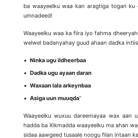
ba waayeelku waa kan aragtiga togan ku 
umnadeed!
Waayeelku waa ka fiira iyo fahma dheerya
welwel badanyahay guud ahaan dadka intiisa
Ninka ugu ildheerbaa
Dadka ugu ayaan daran
Waxaan lala arkeynbaa
Asiga uun muuqda
”
Waayeelku wuxuu dareemayaa wax aan u 
hadda ba Xikmadda waayeelku ma ahan wax 
sidaa aawgeed tusaale noogu filan intaan 