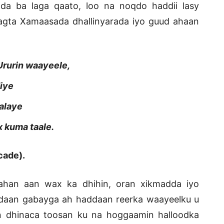
ada ba laga qaato, loo na noqdo haddii lasy
gta Xamaasada dhallinyarada iyo guud ahaan
rurin waayeele,
diye
halaye
 kuma taale.
de).
ahan aan wax ka dhihin, oran xikmadda iyo
adaan gabayga ah haddaan reerka waayeelku u
n dhinaca toosan ku na hoggaamin halloodka