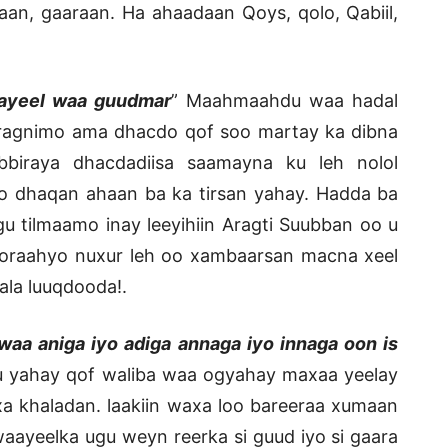
an, gaaraan. Ha ahaadaan Qoys, qolo, Qabiil,
ayeel waa guudmar
” Maahmaahdu waa hadal
ragnimo ama dhacdo qof soo martay ka dibna
biraya dhacdadiisa saamayna ku leh nolol
o dhaqan ahaan ba ka tirsan yahay. Hadda ba
u tilmaamo inay leeyihiin Aragti Suubban oo u
yo oraahyo nuxur leh oo xambaarsan macna xeel
aala luuqdooda!.
a aniga iyo adiga annaga iyo innaga oon is
uu yahay qof waliba waa ogyahay maxaa yeelay
a khaladan. laakiin waxa loo bareeraa xumaan
aayeelka ugu weyn reerka si guud iyo si gaara