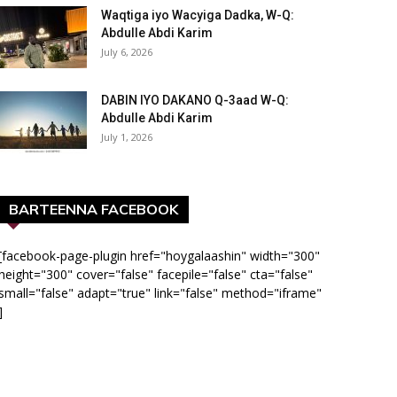
Waqtiga iyo Wacyiga Dadka, W-Q:
Abdulle Abdi Karim
July 6, 2026
DABIN IYO DAKANO Q-3aad W-Q:
Abdulle Abdi Karim
July 1, 2026
BARTEENNA FACEBOOK
[facebook-page-plugin href="hoygalaashin" width="300"
height="300" cover="false" facepile="false" cta="false"
small="false" adapt="true" link="false" method="iframe"
]