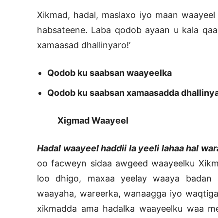
Xikmad, hadal, maslaxo iyo maan waayeel
habsateene. Laba qodob ayaan u kala qa
xamaasad dhallinyaro!’
Qodob ku saabsan waayeelka
Qodob ku saabsan xamaasadda dhallinya
Xigmad Waayeel
Hadal waayeel haddii la yeeli lahaa hal w
oo facweyn sidaa awgeed waayeelku Xikm
loo dhigo, maxaa yeelay waaya badan 
waayaha, wareerka, wanaagga iyo waqtiga
xikmadda ama hadalka waayeelku waa mee