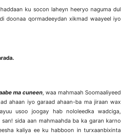
 haddaan ku socon laheyn heeryo naguma dul
adi doonaa qormadeeydan xikmad waayeel iyo
rada.
araabe ma cuneen
, waa mahmaah Soomaaliyeed
ad ahaan iyo garaad ahaan-ba ma jiraan wax
ayuu usoo joogay hab nololeedka wadciga,
 san! sida aan mahmaahda ba ka garan karno
sha kaliya ee ku habboon in turxaanbixinta