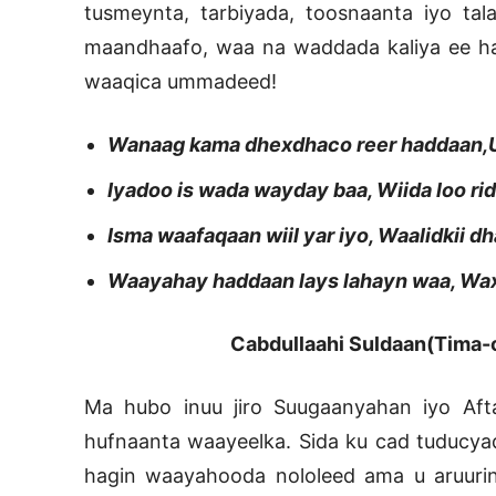
tusmeynta, tarbiyada, toosnaanta iyo tal
maandhaafo, waa na waddada kaliya ee ha
waaqica ummadeed!
Wanaag kama dhexdhaco reer haddaan,U
Iyadoo is wada wayday baa, Wiida loo ri
Isma waafaqaan wiil yar iyo, Waalidkii d
Waayahay haddaan lays lahayn waa, Wax
Cabdullaahi Suldaan(Tima-ca
Ma hubo inuu jiro Suugaanyahan iyo Aft
hufnaanta waayeelka. Sida ku cad tuducy
hagin waayahooda nololeed ama u aruuri