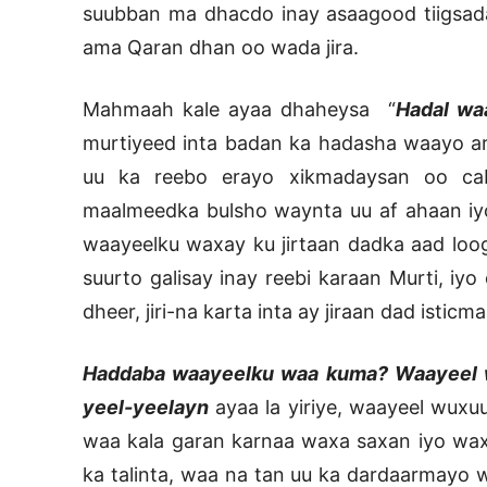
suubban ma dhacdo inay asaagood tiigsada
ama Qaran dhan oo wada jira.
Mahmaah kale ayaa dhaheysa “
Hadal wa
murtiyeed inta badan ka hadasha waayo a
uu ka reebo erayo xikmadaysan oo cab
maalmeedka bulsho waynta uu af ahaan iy
waayeelku waxay ku jirtaan dadka aad loog
suurto galisay inay reebi karaan Murti, i
dheer, jiri-na karta inta ay jiraan dad isticm
Haddaba waayeelku waa kuma? Waayeel wa
yeel-yeelayn
ayaa la yiriye, waayeel wux
waa kala garan karnaa waxa saxan iyo wax
ka talinta, waa na tan uu ka dardaarmayo w