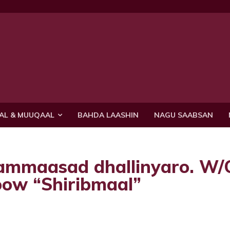
AL & MUUQAAL
BAHDA LAASHIN
NAGU SAABSAN
ammaasad dhallinyaro. W/
oow “Shiribmaal”