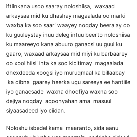
iftiinkana usoo saaray noloshiisa, waxaad
arkaysaa mid ku dhashay magaalada oo markii
waxba ka soo saari waayey noqday beeralay oo
ku guuleystay inuu deleg intuu beerto noloshiisa
ku maareeyo kana abuuro ganacsi uu guul ku
gaaro, waxaad arkaysaa mid miyi ku barbaarey
oo xoolihiisii inta ka soo kicitimay magaalada
dhexdeeda xoogsi iyo muruqmaal ka billaabay
ka dibna gaarey heerka ugu sareeya ee hantiile
iyo ganacsade waxna dhoofiya waxna soo
dejiya noqday aqoonyahan ama masuul
siyaasadeed iyo ciidan.
Noloshu isbedel kama maaranto, sida aanu