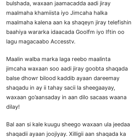
bulshada, waxaan jaamacadda aadi jiray
maalmaha khamiista iyo Jimcaha halka
maalmaha kalena aan ka shaqeyn jiray telefishin
baahiya wararka idaacada Goolfm iyo Iftin oo
lagu magacaabo Accesstv.
Maalin walba marka laga reebo maalinta
jimcaha waxaan soo aadi jiray goobta shaqada
balse dhowr bilood kaddib ayaan dareemay
shaqadu in ay ii tahay sacii la sheegaayay,
waxaan go’aansaday in aan dilo sacaas waana
dilay!
Bal aan si kale kuugu sheego waxaan ula jeedaa
shaqadii ayaan joojiyay. Xilligii aan shaqada ka