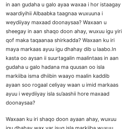
in aan gudaha u galo ayaa waxaa i hor istaagay
waardiyihii Albaabka taagnaa wuxuuna i
weydiiyay maxaad doonaysaa? Waxaan u
sheegay in aan shaqo doon ahay, wuxuu igu yiri
qof maka taqaanaa shirkadda? Waxaan ku iri
maya markaas ayuu igu dhahay dib u laabo.In
kasta oo aysan ii suurtagalin maalintaas in aan
gudaha u galo hadana ma quusan oo isla
markiiba isma dhiibin waayo maalin kaddib
ayaan soo rogaal celiyay waan u imid markaas
ayuu i weydiiyay isla su’aashii hore maxaad
doonaysaa?
Waxaan ku iri shaqo doon ayaan ahay, wuxuu
igu dhahay wax yar isug isla markiiba wuxuu