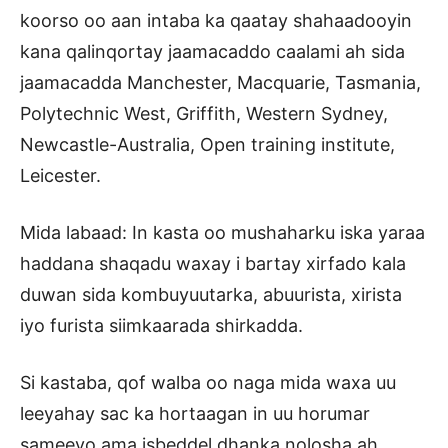
koorso oo aan intaba ka qaatay shahaadooyin
kana qalinqortay jaamacaddo caalami ah sida
jaamacadda Manchester, Macquarie, Tasmania,
Polytechnic West, Griffith, Western Sydney,
Newcastle-Australia, Open training institute,
Leicester.
Mida labaad: In kasta oo mushaharku iska yaraa
haddana shaqadu waxay i bartay xirfado kala
duwan sida kombuyuutarka, abuurista, xirista
iyo furista siimkaarada shirkadda.
Si kastaba, qof walba oo naga mida waxa uu
leeyahay sac ka hortaagan in uu horumar
sameeyo ama isbeddel dhanka nolosha ah