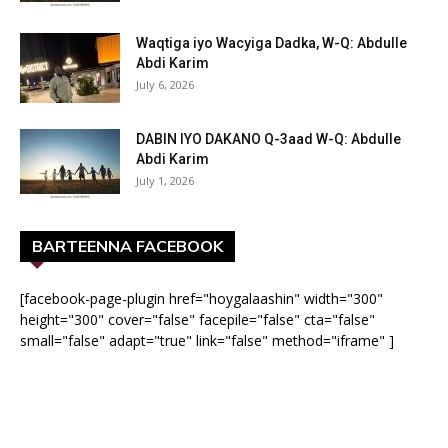
Waqtiga iyo Wacyiga Dadka, W-Q: Abdulle
Abdi Karim
July 6, 2026
DABIN IYO DAKANO Q-3aad W-Q: Abdulle
Abdi Karim
July 1, 2026
BARTEENNA FACEBOOK
[facebook-page-plugin href="hoygalaashin" width="300"
height="300" cover="false" facepile="false" cta="false"
small="false" adapt="true" link="false" method="iframe" ]