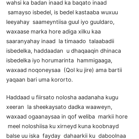
wahsi ka badan inaad ka baqato inaad
samayso isbedel, is bedel kastaaba wuxuu
leeyahay saameyntiisa guul iyo guuldaro,
waxaase marka hore adiga xilku kaa
saaranyahay inaad la timaado talaabadii
isbedelka, haddaadan u dhaqaaqin dhinaca
isbedelka iyo horumarinta hammigaaga,
waxaad noqoneysaa (Qol ku jire) ama bartii
yaqaan bari uma kororto.
Haddaad u fiirsato nolosha aadanaha kugu
xeeran la sheekaysato dadka waaweyn,
waxaad ogaanaysaa in qof weliba markii hore
meel noloshiisa ku xirneyd kuna koobnayd
balse uu iska fayday dahaarkii ku daboolnaa