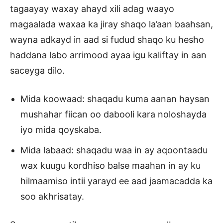
tagaayay waxay ahayd xili adag waayo
magaalada waxaa ka jiray shaqo la’aan baahsan,
wayna adkayd in aad si fudud shaqo ku hesho
haddana labo arrimood ayaa igu kaliftay in aan
saceyga dilo.
Mida koowaad: shaqadu kuma aanan haysan
mushahar fiican oo dabooli kara noloshayda
iyo mida qoyskaba.
Mida labaad: shaqadu waa in ay aqoontaadu
wax kuugu kordhiso balse maahan in ay ku
hilmaamiso intii yarayd ee aad jaamacadda ka
soo akhrisatay.