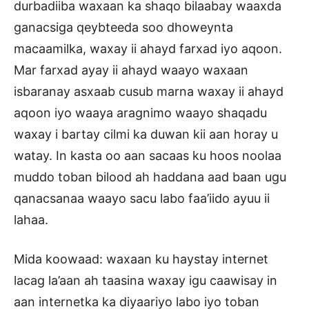
durbadiiba waxaan ka shaqo bilaabay waaxda
ganacsiga qeybteeda soo dhoweynta
macaamilka, waxay ii ahayd farxad iyo aqoon.
Mar farxad ayay ii ahayd waayo waxaan
isbaranay asxaab cusub marna waxay ii ahayd
aqoon iyo waaya aragnimo waayo shaqadu
waxay i bartay cilmi ka duwan kii aan horay u
watay. In kasta oo aan sacaas ku hoos noolaa
muddo toban bilood ah haddana aad baan ugu
qanacsanaa waayo sacu labo faa’iido ayuu ii
lahaa.
Mida koowaad: waxaan ku haystay internet
lacag la’aan ah taasina waxay igu caawisay in
aan internetka ka diyaariyo labo iyo toban