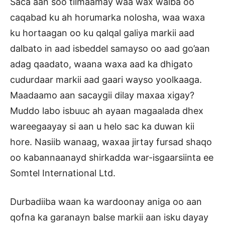
Saca aan soo tilmaamay waa wax walba oo
caqabad ku ah horumarka nolosha, waa waxa
ku hortaagan oo ku qalqal galiya markii aad
dalbato in aad isbeddel samayso oo aad go’aan
adag qaadato, waana waxa aad ka dhigato
cudurdaar markii aad gaari wayso yoolkaaga.
Maadaamo aan sacaygii dilay maxaa xigay?
Muddo labo isbuuc ah ayaan magaalada dhex
wareegaayay si aan u helo sac ka duwan kii
hore. Nasiib wanaag, waxaa jirtay fursad shaqo
oo kabannaanayd shirkadda war-isgaarsiinta ee
Somtel International Ltd.
Durbadiiba waan ka wardoonay aniga oo aan
qofna ka garanayn balse markii aan isku dayay