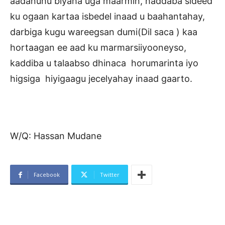
aadanuhu biyaha uga maarmin, haddaba sideed
ku ogaan kartaa isbedel inaad u baahantahay,
darbiga kugu wareegsan dumi(Dil saca ) kaa
hortaagan ee aad ku marmarsiiyooneyso,
kaddiba u talaabso dhinaca horumarinta iyo
higsiga hiyigaagu jecelyahay inaad gaarto.
W/Q: Hassan Mudane
Facebook
Twitter