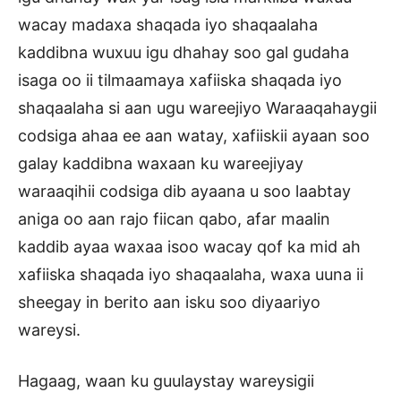
wacay madaxa shaqada iyo shaqaalaha
kaddibna wuxuu igu dhahay soo gal gudaha
isaga oo ii tilmaamaya xafiiska shaqada iyo
shaqaalaha si aan ugu wareejiyo Waraaqahaygii
codsiga ahaa ee aan watay, xafiiskii ayaan soo
galay kaddibna waxaan ku wareejiyay
waraaqihii codsiga dib ayaana u soo laabtay
aniga oo aan rajo fiican qabo, afar maalin
kaddib ayaa waxaa isoo wacay qof ka mid ah
xafiiska shaqada iyo shaqaalaha, waxa uuna ii
sheegay in berito aan isku soo diyaariyo
wareysi.
Hagaag, waan ku guulaystay wareysigii