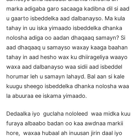
marka adigaba garo sacaaga kadibna dil si aad
u gaarto isbeddelka aad dalbanayso. Ma kula
tahay in uu iska yimaado isbeddelka dhanka
nolosha adiga oo aadan dhaqaaq samayn? Si
aad dhaqaaq u samayso waxay kaaga baahan
tahay in aad hesho wax ku dhiirageliya waayo
waxa aad dalbanayso waa sidii aad isbeddel
horumar leh u samayn lahayd. Bal aan si kale
kuugu sheego isbeddelka dhanka nolosha waa
la abuuraa ee iskama yimaado.
Dedaalka iyo guclaha nololeed waa midka kuu
furaya albaabo badan oo kaa awdnaa markii
hore, waxaa hubaal ah inuusan jirin daal iyo