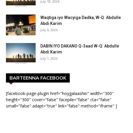
July 18, 2026
Waqtiga iyo Wacyiga Dadka, W-Q: Abdulle
Abdi Karim
July 6, 2026
DABIN IYO DAKANO Q-3aad W-Q: Abdulle
Abdi Karim
July 1, 2026
BARTEENNA FACEBOOK
[facebook-page-plugin href="hoygalaashin" width="300"
height="300" cover="false" facepile="false" cta="false"
small="false" adapt="true" link="false" method="iframe" ]