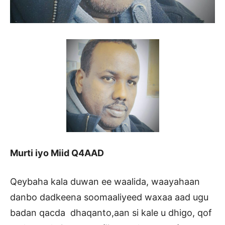
Murti iyo Miid Q4AAD
Qeybaha kala duwan ee waalida, waayahaan
danbo dadkeena soomaaliyeed waxaa aad ugu
badan qacda dhaqanto,aan si kale u dhigo, qof