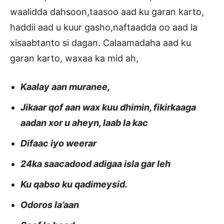
waalidda dahsoon,taasoo aad ku garan karto,
haddii aad u kuur gasho,naftaadda oo aad la
xisaabtanto si dagan. Calaamadaha aad ku
garan karto, waxaa ka mid ah,
Kaalay aan muranee,
Jikaar qof aan wax kuu dhimin, fikirkaaga
aadan xor u aheyn, laab la kac
Difaac iyo weerar
24ka saacadood adigaa isla gar leh
Ku qabso ku qadimeysid.
Odoros la’aan