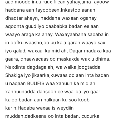
aad moodo inuu ruux fiican yahay,ama fayoow
haddana aan fayoobeen.Inkastoo aanan
dhaqtar aheyn, haddana waxaan ogahay
aqoonta guud iyo qaababka badan ee aan
waayo araga ka ahay. Waxayaabaha sababa in
in qofku waasho,oo uu kala garan waayo sax
iyo qalad, waxaa ka mid ah, Daqar madaxa kaa
gaara, dhaawacaas oo maskaxda wax u dhima.
Naxdinta dagdaga ah, walwalka joogtadda
Shakiga iyo jikaarka,kuwaas oo aan inta badan
u naqaan BUUFIS waa xanuun ka mid ah
xannuunadda dahsoon ee waalida iyo qaar
kaloo badan aan halkaan ku soo koobi
karin.Hadaba waxaa is weydiin
muddan,dadkeena oo inta badan, cudurka