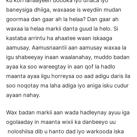
ku kori lahaayeen boobka iyo dhaca iyo
baneysiga dhiiga, waxaase is weydiin mudan
goormaa dan gaar ah la helaa? Dan gaar ah
waxaa la helaa markii danta guud la helo. Si
kastaba arrintu ha ahaatee waan iskaaga
aamusay. Aamusnaantii aan aamusay waxaa la
igu shabeeyay inaan waalanahay, muddo badan
ayaa ka soo wareegtay in aan qof la hadlo
maanta ayaa iigu horreysa oo aad adigu daris ila
soo noqotay ma laha adiga iyo aniga isku cudur
ayaan nahay.
Wax badan markii aan wada hadleynay ayuu iga
ogolaaday in maanta wixii ka danbeeyo uu
noloshiisa dib u hanto dad iyo warkooda iska