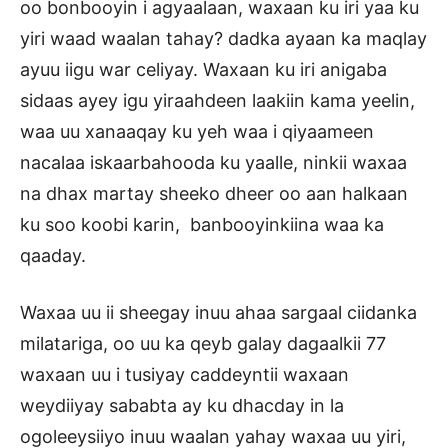
oo bonbooyin i agyaalaan, waxaan ku iri yaa ku
yiri waad waalan tahay? dadka ayaan ka maqlay
ayuu iigu war celiyay. Waxaan ku iri anigaba
sidaas ayey igu yiraahdeen laakiin kama yeelin,
waa uu xanaaqay ku yeh waa i qiyaameen
nacalaa iskaarbahooda ku yaalle, ninkii waxaa
na dhax martay sheeko dheer oo aan halkaan
ku soo koobi karin, banbooyinkiina waa ka
qaaday.
Waxaa uu ii sheegay inuu ahaa sargaal ciidanka
milatariga, oo uu ka qeyb galay dagaalkii 77
waxaan uu i tusiyay caddeyntii waxaan
weydiiyay sababta ay ku dhacday in la
ogoleeysiiyo inuu waalan yahay waxaa uu yiri,