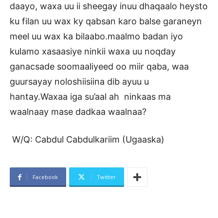
daayo, waxa uu ii sheegay inuu dhaqaalo heysto
ku filan uu wax ky qabsan karo balse garaneyn
meel uu wax ka bilaabo.maalmo badan iyo
kulamo xasaasiye ninkii waxa uu noqday
ganacsade soomaaliyeed oo miir qaba, waa
guursayay noloshiisiina dib ayuu u
hantay.Waxaa iga su’aal ah ninkaas ma
waalnaay mase dadkaa waalnaa?
W/Q: Cabdul Cabdulkariim (Ugaaska)
Facebook
Twitter