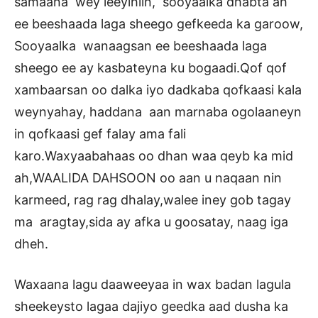
samaana wey leeyihiin, sooyaalka dhabta ah
ee beeshaada laga sheego gefkeeda ka garoow,
Sooyaalka wanaagsan ee beeshaada laga
sheego ee ay kasbateyna ku bogaadi.Qof qof
xambaarsan oo dalka iyo dadkaba qofkaasi kala
weynyahay, haddana aan marnaba ogolaaneyn
in qofkaasi gef falay ama fali
karo.Waxyaabahaas oo dhan waa qeyb ka mid
ah,WAALIDA DAHSOON oo aan u naqaan nin
karmeed, rag rag dhalay,walee iney gob tagay
ma aragtay,sida ay afka u goosatay, naag iga
dheh.
Waxaana lagu daaweeyaa in wax badan lagula
sheekeysto lagaa dajiyo geedka aad dusha ka