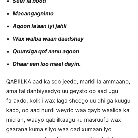
Seef la bood
Macangagnimo
Aqoon la’aan iyi jahli
Wax walba waan daadshay
Quursiga qof aanu aqoon
Dhaar aan loo meel dayin.
QABIILKA aad ka soo jeedo, markii la ammaano,
ama fal danbiyeedyo uu geysto oo aad ugu
faraxdo, kolkii wax laga sheego uu dhiiga kuugu
kaco, oo aad hurdi weydo waa qayb waalida ka
mid ah, waayo qabiilkaagu ku masruufo wax
gaarana kuma siiyo waa dad xumaan iyo