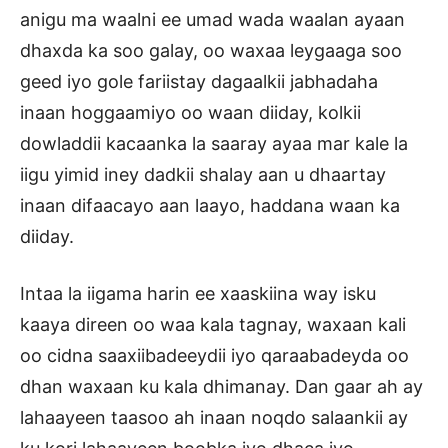
anigu ma waalni ee umad wada waalan ayaan
dhaxda ka soo galay, oo waxaa leygaaga soo
geed iyo gole fariistay dagaalkii jabhadaha
inaan hoggaamiyo oo waan diiday, kolkii
dowladdii kacaanka la saaray ayaa mar kale la
iigu yimid iney dadkii shalay aan u dhaartay
inaan difaacayo aan laayo, haddana waan ka
diiday.
Intaa la iigama harin ee xaaskiina way isku
kaaya direen oo waa kala tagnay, waxaan kali
oo cidna saaxiibadeeydii iyo qaraabadeyda oo
dhan waxaan ku kala dhimanay. Dan gaar ah ay
lahaayeen taasoo ah inaan noqdo salaankii ay