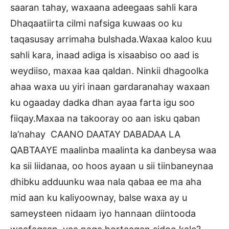
saaran tahay, waxaana adeegaas sahli kara
Dhaqaatiirta cilmi nafsiga kuwaas oo ku
taqasusay arrimaha bulshada.Waxaa kaloo kuu
sahli kara, inaad adiga is xisaabiso oo aad is
weydiiso, maxaa kaa qaldan. Ninkii dhagoolka
ahaa waxa uu yiri inaan gardaranahay waxaan
ku ogaaday dadka dhan ayaa farta igu soo
fiiqay.Maxaa na takooray oo aan isku qaban
la’nahay CAANO DAATAY DABADAA LA
QABTAAYE maalinba maalinta ka danbeysa waa
ka sii liidanaa, oo hoos ayaan u sii tiinbaneynaa
dhibku adduunku waa nala qabaa ee ma aha
mid aan ku kaliyoownay, balse waxa ay u
sameysteen nidaam iyo hannaan diintooda