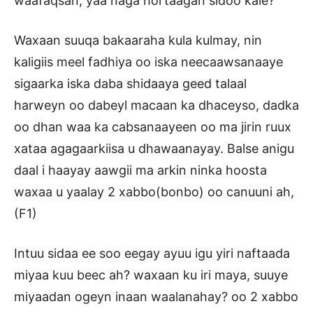
waafaqsan, yaa naga hortaagan sidoo kale?
Waxaan suuqa bakaaraha kula kulmay, nin
kaligiis meel fadhiya oo iska neecaawsanaaye
sigaarka iska daba shidaaya geed talaal
harweyn oo dabeyl macaan ka dhaceyso, dadka
oo dhan waa ka cabsanaayeen oo ma jirin ruux
xataa agagaarkiisa u dhawaanayay. Balse anigu
daal i haayay aawgii ma arkin ninka hoosta
waxaa u yaalay 2 xabbo(bonbo) oo canuuni ah,
(F1)
Intuu sidaa ee soo eegay ayuu igu yiri naftaada
miyaa kuu beec ah? waxaan ku iri maya, suuye
miyaadan ogeyn inaan waalanahay? oo 2 xabbo