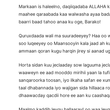
Markaan is haleelno, daqiiqadaba ALLAHA 
maahee qaraabada kaa walwasha ayaa badan
baarri baad tahoo anaa ku oge, Barako!
Quruxdaada wali ma suuradeeyey? Haa oo wa
soo luqeeyey oo Maansooyin kala jaad ah ku
ammaan qoran kugu harqin jirey si aanad u
Horta sidan kuu jeclaaday sow laguuma jec
waaweyn ee aad mooddo mirihii yaan la tufin
sanqaroorka toosan, iyo ilkaha safan ee x
taal dhabannada iyo wajigan sida hillaaca 
dhaawacday qacdii hore ee aan ku caashaq
Maalmo kaddib leygu ballaaray! oo waa leygu