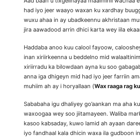
Aad baan u tixgelinayaa maalmihii wacna
had iyo jeer waayo waxan ku xardhay buug
wuxu ahaa in ay ubadkeennu akhristaan mu
jira aawadood arrin dhici karta wey iila eka
Haddaba anoo kuu calool fayoow, calooshe
inan xiriirkeenna u beddelno mid walaaltinim
xiriirradu ka bilowdaan ayna ku soo gaba
anna iga dhigeyn mid had iyo jeer farriin 
muhiim ah ay i horyallaan (
Wax raaga rag k
Sababaha igu dhaliyey go’aankan ma aha k
waxoogaa wey soo jiitamayeen. Waliba mark
kasoo kabsaday, kuwo lamid ah ayaan dare
iyo fandhaal kala dhicin waxa ila gudboon 