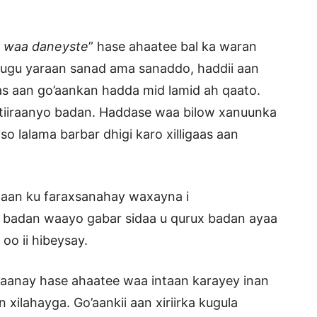
 waa daneyste
” hase ahaatee bal ka waran
ugu yaraan sanad ama sanaddo, haddii aan
as aan go’aankan hadda mid lamid ah qaato.
 tiiraanyo badan. Haddase waa bilow xanuunka
 lalama barbar dhigi karo xilligaas aan
waan ku faraxsanahay waxayna i
o badan waayo gabar sidaa u qurux badan ayaa
oo ii hibeysay.
maanay hase ahaatee waa intaan karayey inan
ilahayga. Go’aankii aan xiriirka kugula