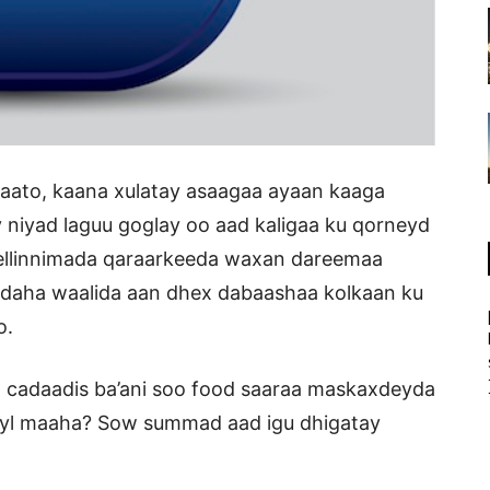
jeclaato, kaana xulatay asaagaa ayaan kaaga
 niyad laguu goglay oo aad kaligaa ku qorneyd
ellinnimada qaraarkeeda waxan dareemaa
daha waalida aan dhex dabaashaa kolkaan ku
o.
 cadaadis ba’ani soo food saaraa maskaxdeyda
ceyl maaha? Sow summad aad igu dhigatay