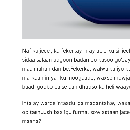
Naf ku jecel, ku fekertay in ay abid ku sii 
sidaa salaan udgoon badan oo kasoo go’day
maalmahan dambe.Fekerka, walwalka iyo k
markaan in yar ku moogaado, waxse mowja
baadi goobo balse aan dhaqso ku heli waay
Inta ay warcelintaadu iga maqantahay waxa
oo tashuush baa igu furma. sow astaan ja
maaha?