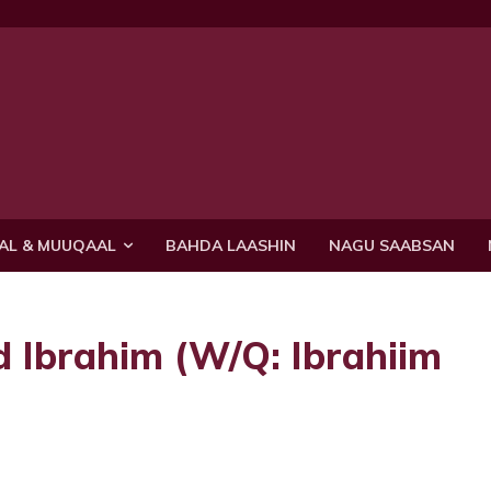
AL & MUUQAAL
BAHDA LAASHIN
NAGU SAABSAN
 Ibrahim (W/Q: Ibrahiim