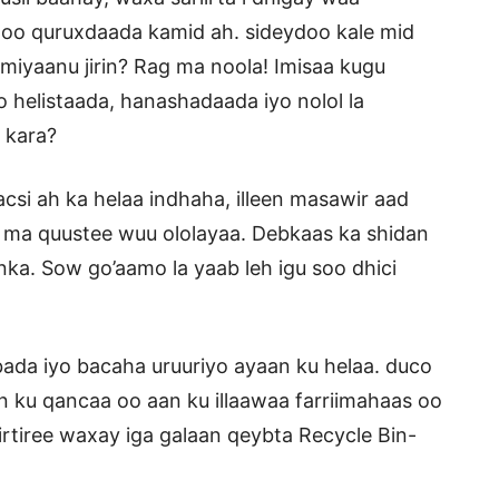
 oo quruxdaada kamid ah. sideydoo kale mid
 miyaanu jirin? Rag ma noola! Imisaa kugu
helistaada, hanashadaada iyo nolol la
 kara?
csi ah ka helaa indhaha, illeen masawir aad
 ma quustee wuu ololayaa. Debkaas ka shidan
anka. Sow go’aamo la yaab leh igu soo dhici
ada iyo bacaha uruuriyo ayaan ku helaa. duco
 ku qancaa oo aan ku illaawaa farriimahaas oo
irtiree waxay iga galaan qeybta Recycle Bin-