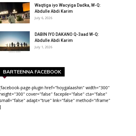
Waqtiga iyo Wacyiga Dadka, W-Q:
Abdulle Abdi Karim
July 6, 2026
DABIN IYO DAKANO Q-3aad W-Q:
Abdulle Abdi Karim
July 1, 2026
BARTEENNA FACEBOOK
[facebook-page-plugin href="hoygalaashin" width="300"
height="300" cover="false" facepile="false" cta="false"
small="false" adapt="true" link="false" method="iframe"
]