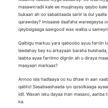
masawirradii kale ee muujinayey qeybo kale
bukaan ah oo sababtaada sariir la dul yaalla
qarawday? Imisaase daafaha wareegeysa oo 
qeybsigaaga aawgood wax walba u sameyn
Qalbigu markuu yara qaboobo ayuu farriin ta
leedahay bey ku arkayaan baraha bulshada,
laabta ayaa farriimo digniin ah u diraya ma
maayaan markaas?
Annoo isla hadlaaya oo ku dhaw in aan xaab
qabto! Sasabaashaada iyo qosolkaaga ayaan
idil. Waxan isku dayaa inan masaxo, aanba t
ka.