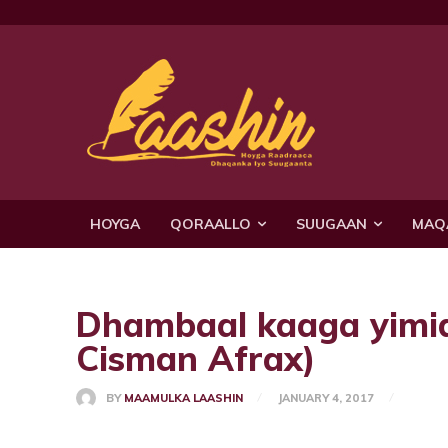
HOYGA
QORAALLO
SUUGAAN
MAQ
Dhambaal kaaga yimid
Cisman Afrax)
BY
MAAMULKA LAASHIN
JANUARY 4, 2017