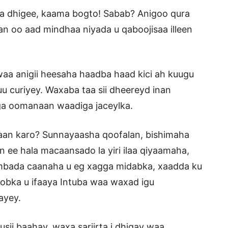
ka dhigee, kaama bogto! Sabab? Anigoo qura
 oo aad mindhaa niyada u qaboojisaa illeen
a anigii heesaha haadba haad kici ah kuugu
u curiyey. Waxaba taa sii dheereyd inan
ga oomanaan waadiga jaceylka.
laan karo? Sunnayaasha qoofalan, bishimaha
 ee hala macaansado la yiri ilaa qiyaamaha,
umbada caanaha u eg xagga midabka, xaadda ku
roobka u ifaaya Intuba waa waxad igu
ayey.
sii baahay, waxa sariirta i dhigay waa