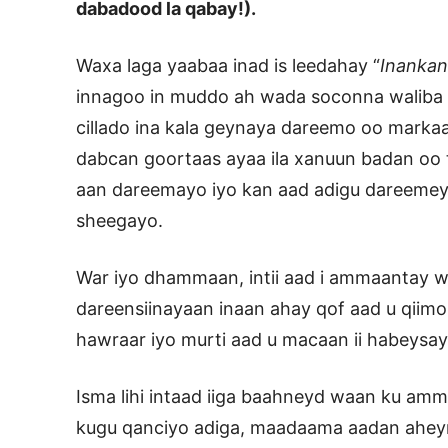
dabadood la qabay!).
Waxa laga yaabaa inad is leedahay “
Inankan
innagoo in muddo ah wada soconna waliba 
cillado ina kala geynaya dareemo oo marka
dabcan goortaas ayaa ila xanuun badan oo
aan dareemayo iyo kan aad adigu dareemeyso
sheegayo.
War iyo dhammaan, intii aad i ammaantay 
dareensiinayaan inaan ahay qof aad u qiim
hawraar iyo murti aad u macaan ii habeysay 
Isma lihi intaad iiga baahneyd waan ku am
kugu qanciyo adiga, maadaama aadan aheyn x