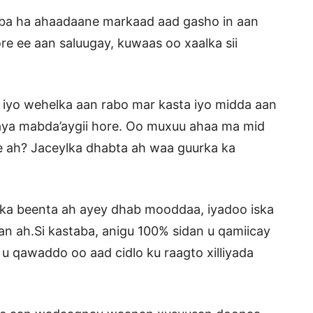
’ba ha ahaadaane markaad aad gasho in aan
re ee aan saluugay, kuwaas oo xaalka sii
 iyo wehelka aan rabo mar kasta iyo midda aan
naya mabda’aygii hore. Oo muxuu ahaa ma mid
 ah? Jaceylka dhabta ah waa guurka ka
alka beenta ah ayey dhab mooddaa, iyadoo iska
dan ah.Si kastaba, anigu 100% sidan u qamiicay
 qawaddo oo aad cidlo ku raagto xilliyada