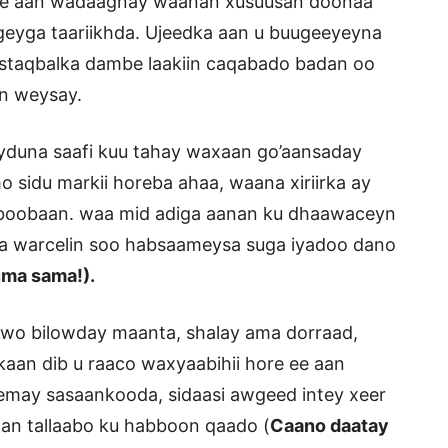
a ee aan wadaagnay waanan xusuusan doonaa
geyga taariikhda. Ujeedka aan u buugeeyeyna
staqbalka dambe laakiin caqabado badan oo
an weysay.
yduna saafi kuu tahay waxaan go’aansaday
o sidu markii horeba ahaa, waana xiriirka ay
gaboobaan. waa mid adiga aanan ku dhaawaceyn
ama warcelin soo habsaameysa suga iyadoo dano
uma sama!).
uwo bilowday maanta, shalay ama dorraad,
aan dib u raaco waxyaabihii hore ee aan
emay sasaankooda, sidaasi awgeed intey xeer
inan tallaabo ku habboon qaado (
Caano daatay