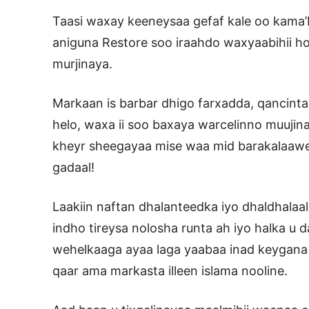
Taasi waxay keeneysaa gefaf kale oo kama
aniguna Restore soo iraahdo waxyaabihii ho
murjinaya.
Markaan is barbar dhigo farxadda, qancinta
helo, waxa ii soo baxaya warcelinno muuji
kheyr sheegayaa mise waa mid barakalaawe
gadaal!
Laakiin naftan dhalanteedka iyo dhaldhala
indho tireysa nolosha runta ah iyo halka u 
wehelkaaga ayaa laga yaabaa inad keygana u
qaar ama markasta illeen islama nooline.