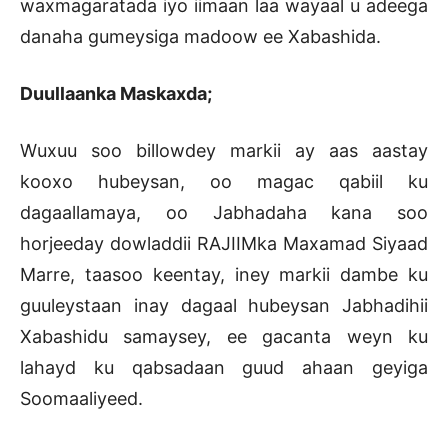
waxmagaratada iyo iimaan laa wayaal u adeega
danaha gumeysiga madoow ee Xabashida.
Duullaanka Maskaxda;
Wuxuu soo billowdey markii ay aas aastay
kooxo hubeysan, oo magac qabiil ku
dagaallamaya, oo Jabhadaha kana soo
horjeeday dowladdii RAJIIMka Maxamad Siyaad
Marre, taasoo keentay, iney markii dambe ku
guuleystaan inay dagaal hubeysan Jabhadihii
Xabashidu samaysey, ee gacanta weyn ku
lahayd ku qabsadaan guud ahaan geyiga
Soomaaliyeed.