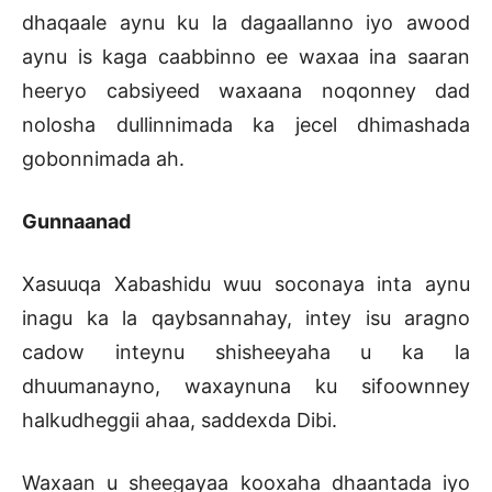
dhaqaale aynu ku la dagaallanno iyo awood
aynu is kaga caabbinno ee waxaa ina saaran
heeryo cabsiyeed waxaana noqonney dad
nolosha dullinnimada ka jecel dhimashada
gobonnimada ah.
Gunnaanad
Xasuuqa Xabashidu wuu soconaya inta aynu
inagu ka la qaybsannahay, intey isu aragno
cadow inteynu shisheeyaha u ka la
dhuumanayno, waxaynuna ku sifoownney
halkudheggii ahaa, saddexda Dibi.
Waxaan u sheegayaa kooxaha dhaantada iyo