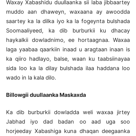
Waxay Xabashidu duullaanka sii laba jibbaartey
muddo aan dhaweyn, waxaana ay awoodda
saartey ka la dilka iyo ka la fogeynta bulshada
Soomaaliyeed, ka dib burburkii ku dhacay
haykalkii dowladnimo, ee hortaagnaa. Waxaa
laga yaabaa qaarkiin inaad u aragtaan inaan is
ka qiiro hadlayo, balse, waan ku taabsiinayaa
sida loo ka la dilay bulshada ilaa haddana loo
wado in la kala dilo.
Billowgii duullaanka Maskaxda
Ka dib burburkii dowladda weli waxaa jirtey
Jabhad iyo dad badan oo aad uga soo
horjeeday Xabashiga kuna dhaqan deegaanka