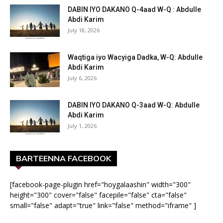
DABIN IYO DAKANO Q-4aad W-Q : Abdulle
Abdi Karim
July 18, 2026
Waqtiga iyo Wacyiga Dadka, W-Q: Abdulle
Abdi Karim
July 6, 2026
DABIN IYO DAKANO Q-3aad W-Q: Abdulle
Abdi Karim
July 1, 2026
BARTEENNA FACEBOOK
[facebook-page-plugin href="hoygalaashin" width="300"
height="300" cover="false" facepile="false" cta="false"
small="false" adapt="true" link="false" method="iframe" ]