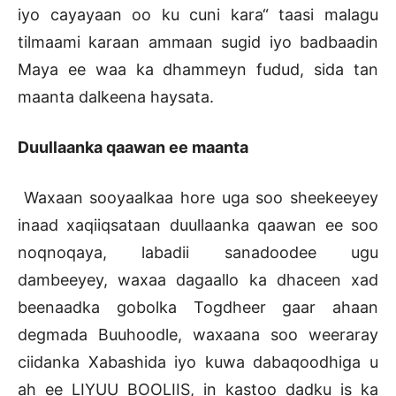
iyo cayayaan oo ku cuni kara“ taasi malagu
tilmaami karaan ammaan sugid iyo badbaadin
Maya ee waa ka dhammeyn fudud, sida tan
maanta dalkeena haysata.
Duullaanka qaawan ee maanta
Waxaan sooyaalkaa hore uga soo sheekeeyey
inaad xaqiiqsataan duullaanka qaawan ee soo
noqnoqaya, labadii sanadoodee ugu
dambeeyey, waxaa dagaallo ka dhaceen xad
beenaadka gobolka Togdheer gaar ahaan
degmada Buuhoodle, waxaana soo weeraray
ciidanka Xabashida iyo kuwa dabaqoodhiga u
ah ee LIYUU BOOLIIS, in kastoo dadku is ka