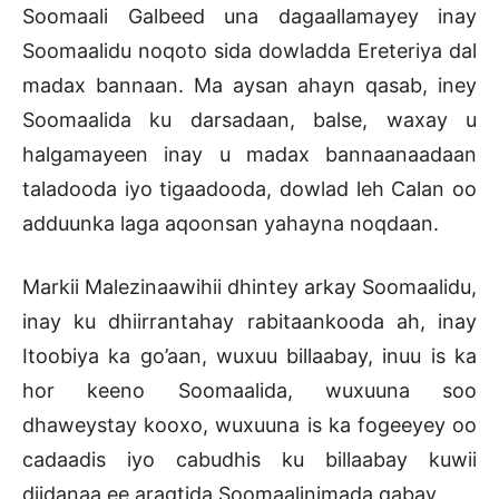
Soomaali Galbeed una dagaallamayey inay
Soomaalidu noqoto sida dowladda Ereteriya dal
madax bannaan. Ma aysan ahayn qasab, iney
Soomaalida ku darsadaan, balse, waxay u
halgamayeen inay u madax bannaanaadaan
taladooda iyo tigaadooda, dowlad leh Calan oo
adduunka laga aqoonsan yahayna noqdaan.
Markii Malezinaawihii dhintey arkay Soomaalidu,
inay ku dhiirrantahay rabitaankooda ah, inay
Itoobiya ka go’aan, wuxuu billaabay, inuu is ka
hor keeno Soomaalida, wuxuuna soo
dhaweystay kooxo, wuxuuna is ka fogeeyey oo
cadaadis iyo cabudhis ku billaabay kuwii
diidanaa ee aragtida Soomaalinimada qabay.