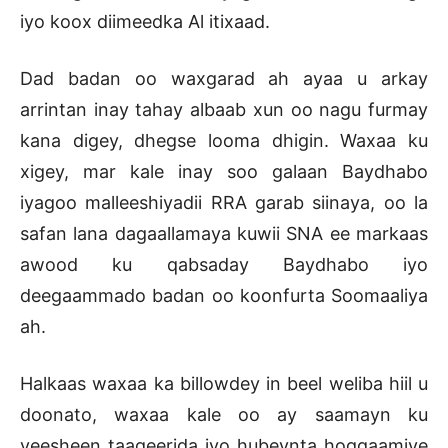
iyo koox diimeedka Al itixaad.
Dad badan oo waxgarad ah ayaa u arkay
arrintan inay tahay albaab xun oo nagu furmay
kana digey, dhegse looma dhigin. Waxaa ku
xigey, mar kale inay soo galaan Baydhabo
iyagoo malleeshiyadii RRA garab siinaya, oo la
safan lana dagaallamaya kuwii SNA ee markaas
awood ku qabsaday Baydhabo iyo
deegaammado badan oo koonfurta Soomaaliya
ah.
Halkaas waxaa ka billowdey in beel weliba hiil u
doonato, waxaa kale oo ay saamayn ku
yeesheen taageerida iyo hubeynta hoggaamiye