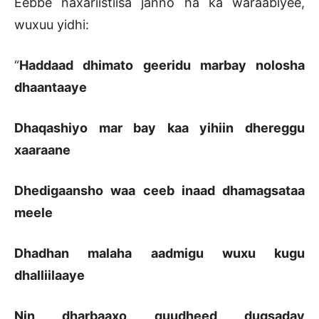
Eebbe naxariistiisa janno ha ka waraabiyee,
wuxuu yidhi:
“
Haddaad dhimato geeridu marbay nolosha
dhaantaaye
Dhaqashiyo mar bay kaa yihiin dhereggu
xaaraane
Dhedigaansho waa ceeb inaad dhamagsataa
meele
Dhadhan malaha aadmigu wuxu kugu
dhalliilaaye
Nin dharbaaxo quudheed dugsaday