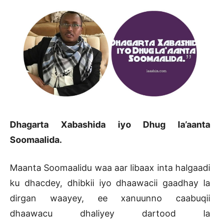
Dhagarta Xabashida iyo Dhug la’aanta
Soomaalida.
Maanta Soomaalidu waa aar libaax inta halgaadi
ku dhacdey, dhibkii iyo dhaawacii gaadhay la
dirgan waayey, ee xanuunno caabuqii
dhaawacu dhaliyey dartood la