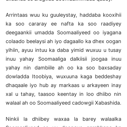
Arrintaas wuu ku guuleystay, haddaba kooxihii
ka soo cararay ee nafta ka soo raadiyey
deegaankii umadda Soomaaliyeed oo iyagana
colaado beelaysi ah iyo dagaallo ka dhex oogan
yihiin, ayuu intuu ka daba yimid wuxuu u tusay
inuu yahay Soomaaliga dalkiisii joogaa inuu
yahay nin dambiile ah oo ka soo baxsaday
dowladda Itoobiya, wuxuuna kaga beddeshay
dhaqaale iyo hub ay markaas u arkayeen inay
xal u tahay, taasoo keentay in loo dhiibo nin
walaal ah oo Soomaaliyeed cadowgii Xabashida.
Ninkii la dhiibey waxaa la barey walaalka