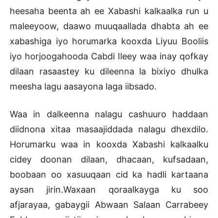
heesaha beenta ah ee Xabashi kalkaalka run u
maleeyoow, daawo muuqaallada dhabta ah ee
xabashiga iyo horumarka kooxda Liyuu Booliis
iyo horjoogahooda Cabdi Ileey waa inay qofkay
dilaan rasaastey ku dileenna la bixiyo dhulka
meesha lagu aasayona laga iibsado.
Waa in dalkeenna nalagu cashuuro haddaan
diidnona xitaa masaajiddada nalagu dhexdilo.
Horumarku waa in kooxda Xabashi kalkaalku
cidey doonan dilaan, dhacaan, kufsadaan,
boobaan oo xasuuqaan cid ka hadli kartaana
aysan jirin.Waxaan qoraalkayga ku soo
afjarayaa, gabaygii Abwaan Salaan Carrabeey