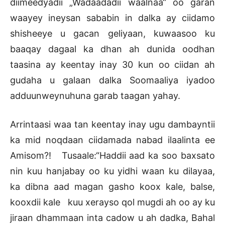
diimeedyadii „Wadaadadii waalnaa“ oo garan
waayey ineysan sababin in dalka ay ciidamo
shisheeye u gacan geliyaan, kuwaasoo ku
baaqay dagaal ka dhan ah dunida oodhan
taasina ay keentay inay 30 kun oo ciidan ah
gudaha u galaan dalka Soomaaliya iyadoo
adduunweynuhuna garab taagan yahay.
Arrintaasi waa tan keentay inay ugu dambayntii
ka mid noqdaan ciidamada nabad ilaalinta ee
Amisom?! Tusaale:“Haddii aad ka soo baxsato
nin kuu hanjabay oo ku yidhi waan ku dilayaa,
ka dibna aad magan gasho koox kale, balse,
kooxdii kale kuu xerayso qol mugdi ah oo ay ku
jiraan dhammaan inta cadow u ah dadka, Bahal