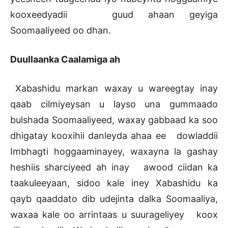
kooxeedyadii guud ahaan geyiga
Soomaaliyeed oo dhan.
Duullaanka Caalamiga ah
Xabashidu markan waxay u wareegtay inay
qaab cilmiyeysan u layso una gummaado
bulshada Soomaaliyeed, waxay gabbaad ka soo
dhigatay kooxihii danleyda ahaa ee dowladdii
Imbhagti hoggaaminayey, waxayna la gashay
heshiis sharciyeed ah inay awood ciidan ka
taakuleeyaan, sidoo kale iney Xabashidu ka
qayb qaaddato dib udejinta dalka Soomaaliya,
waxaa kale oo arrintaas u suurageliyey koox