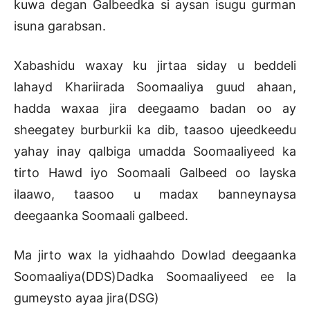
kuwa degan Galbeedka si aysan isugu gurman
isuna garabsan.
Xabashidu waxay ku jirtaa siday u beddeli
lahayd Khariirada Soomaaliya guud ahaan,
hadda waxaa jira deegaamo badan oo ay
sheegatey burburkii ka dib, taasoo ujeedkeedu
yahay inay qalbiga umadda Soomaaliyeed ka
tirto Hawd iyo Soomaali Galbeed oo layska
ilaawo, taasoo u madax banneynaysa
deegaanka Soomaali galbeed.
Ma jirto wax la yidhaahdo Dowlad deegaanka
Soomaaliya(DDS)Dadka Soomaaliyeed ee la
gumeysto ayaa jira(DSG)