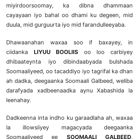
miyirdoorsoomay, ka dibna dhammaan
cayayaan iyo bahal oo dhami ku degeen, mid
duula, mid gurguurta iyo mid farandulleeyaba.
Dhawaanahan waxaa soo if baxayey, in
ciidanka
LIYUU BOOLIIS
oo loo carbiyey
dhibaateynta iyo dibindaabyada bulshada
Soomaaliyeed, oo tacaddiyo iyo tagrifal ka dhan
ah dadka, deegaanka Soomaali Galbeed, weliba
darafyada xadbeenaadka aynu Xabashida la
leenahay.
Dadkeenna inta indho ku garaadlaha ah, waxaa
la illowsiiyey magacyada deegaanka
Soomaaliyeed ee
SOOMAALI GALBEED
,