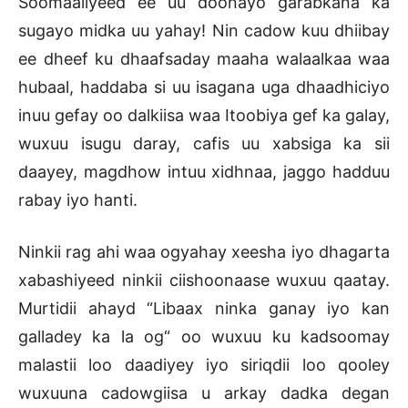
Soomaaliyeed ee uu doonayo garabkana ka
sugayo midka uu yahay! Nin cadow kuu dhiibay
ee dheef ku dhaafsaday maaha walaalkaa waa
hubaal, haddaba si uu isagana uga dhaadhiciyo
inuu gefay oo dalkiisa waa Itoobiya gef ka galay,
wuxuu isugu daray, cafis uu xabsiga ka sii
daayey, magdhow intuu xidhnaa, jaggo hadduu
rabay iyo hanti.
Ninkii rag ahi waa ogyahay xeesha iyo dhagarta
xabashiyeed ninkii ciishoonaase wuxuu qaatay.
Murtidii ahayd “Libaax ninka ganay iyo kan
galladey ka la og“ oo wuxuu ku kadsoomay
malastii loo daadiyey iyo siriqdii loo qooley
wuxuuna cadowgiisa u arkay dadka degan