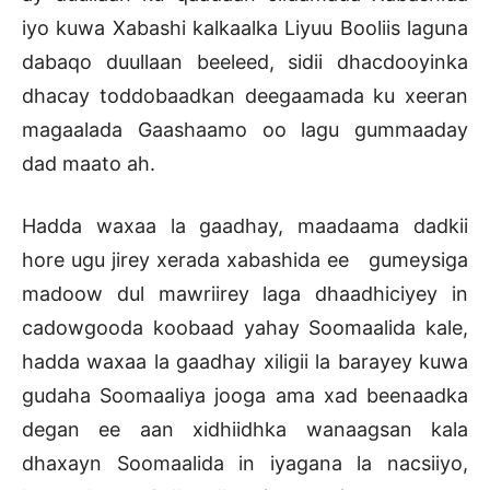
iyo kuwa Xabashi kalkaalka Liyuu Booliis laguna
dabaqo duullaan beeleed, sidii dhacdooyinka
dhacay toddobaadkan deegaamada ku xeeran
magaalada Gaashaamo oo lagu gummaaday
dad maato ah.
Hadda waxaa la gaadhay, maadaama dadkii
hore ugu jirey xerada xabashida ee gumeysiga
madoow dul mawriirey laga dhaadhiciyey in
cadowgooda koobaad yahay Soomaalida kale,
hadda waxaa la gaadhay xiligii la barayey kuwa
gudaha Soomaaliya jooga ama xad beenaadka
degan ee aan xidhiidhka wanaagsan kala
dhaxayn Soomaalida in iyagana la nacsiiyo,