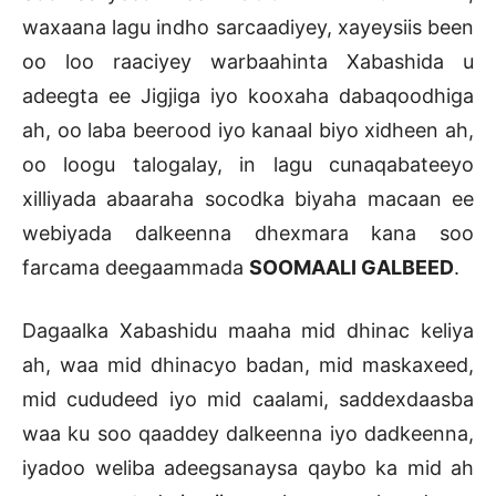
waxaana lagu indho sarcaadiyey, xayeysiis been
oo loo raaciyey warbaahinta Xabashida u
adeegta ee Jigjiga iyo kooxaha dabaqoodhiga
ah, oo laba beerood iyo kanaal biyo xidheen ah,
oo loogu talogalay, in lagu cunaqabateeyo
xilliyada abaaraha socodka biyaha macaan ee
webiyada dalkeenna dhexmara kana soo
farcama deegaammada
SOOMAALI GALBEED
.
Dagaalka Xabashidu maaha mid dhinac keliya
ah, waa mid dhinacyo badan, mid maskaxeed,
mid cududeed iyo mid caalami, saddexdaasba
waa ku soo qaaddey dalkeenna iyo dadkeenna,
iyadoo weliba adeegsanaysa qaybo ka mid ah