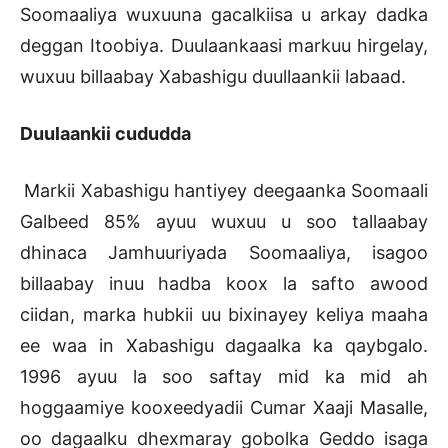
Soomaaliya wuxuuna gacalkiisa u arkay dadka
deggan Itoobiya. Duulaankaasi markuu hirgelay,
wuxuu billaabay Xabashigu duullaankii labaad.
Duulaankii cududda
Markii Xabashigu hantiyey deegaanka Soomaali
Galbeed 85% ayuu wuxuu u soo tallaabay
dhinaca Jamhuuriyada Soomaaliya, isagoo
billaabay inuu hadba koox la safto awood
ciidan, marka hubkii uu bixinayey keliya maaha
ee waa in Xabashigu dagaalka ka qaybgalo.
1996 ayuu la soo saftay mid ka mid ah
hoggaamiye kooxeedyadii Cumar Xaaji Masalle,
oo dagaalku dhexmaray gobolka Geddo isaga