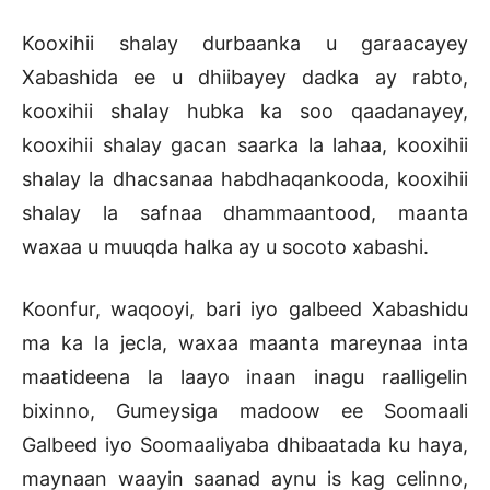
Kooxihii shalay durbaanka u garaacayey
Xabashida ee u dhiibayey dadka ay rabto,
kooxihii shalay hubka ka soo qaadanayey,
kooxihii shalay gacan saarka la lahaa, kooxihii
shalay la dhacsanaa habdhaqankooda, kooxihii
shalay la safnaa dhammaantood, maanta
waxaa u muuqda halka ay u socoto xabashi.
Koonfur, waqooyi, bari iyo galbeed Xabashidu
ma ka la jecla, waxaa maanta mareynaa inta
maatideena la laayo inaan inagu raalligelin
bixinno, Gumeysiga madoow ee Soomaali
Galbeed iyo Soomaaliyaba dhibaatada ku haya,
maynaan waayin saanad aynu is kag celinno,