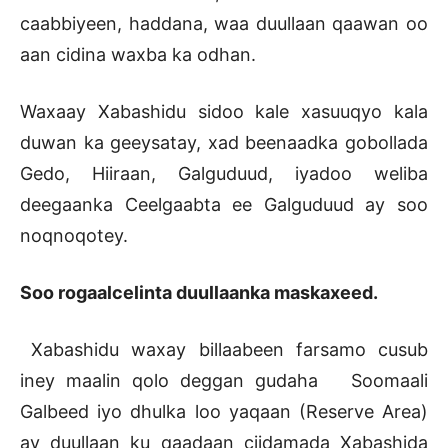
caabbiyeen, haddana, waa duullaan qaawan oo
aan cidina waxba ka odhan.
Waxaay Xabashidu sidoo kale xasuuqyo kala
duwan ka geeysatay, xad beenaadka gobollada
Gedo, Hiiraan, Galguduud, iyadoo weliba
deegaanka Ceelgaabta ee Galguduud ay soo
noqnoqotey.
Soo rogaalcelinta duullaanka maskaxeed.
Xabashidu waxay billaabeen farsamo cusub
iney maalin qolo deggan gudaha Soomaali
Galbeed iyo dhulka loo yaqaan (Reserve Area)
ay duullaan ku qaadaan ciidamada Xabashida