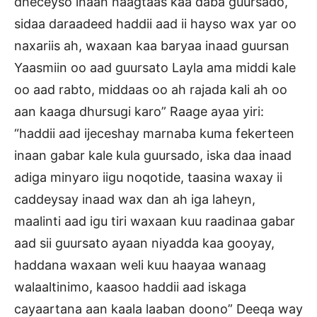
dheceyso inaan naagtaas kaa daba guursado,
sidaa daraadeed haddii aad ii hayso wax yar oo
naxariis ah, waxaan kaa baryaa inaad guursan
Yaasmiin oo aad guursato Layla ama middi kale
oo aad rabto, middaas oo ah rajada kali ah oo
aan kaaga dhursugi karo” Raage ayaa yiri:
“haddii aad ijeceshay marnaba kuma fekerteen
inaan gabar kale kula guursado, iska daa inaad
adiga minyaro iigu noqotide, taasina waxay ii
caddeysay inaad wax dan ah iga laheyn,
maalinti aad igu tiri waxaan kuu raadinaa gabar
aad sii guursato ayaan niyadda kaa gooyay,
haddana waxaan weli kuu haayaa wanaag
walaaltinimo, kaasoo haddii aad iskaga
cayaartana aan kaala laaban doono” Deeqa way