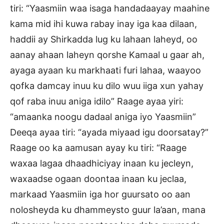
tiri: “Yaasmiin waa isaga handadaayay maahine
kama mid ihi kuwa rabay inay iga kaa dilaan,
haddii ay Shirkadda lug ku lahaan laheyd, oo
aanay ahaan laheyn qorshe Kamaal u gaar ah,
ayaga ayaan ku markhaati furi lahaa, waayoo
qofka damcay inuu ku dilo wuu iiga xun yahay
qof raba inuu aniga idilo” Raage ayaa yiri:
“amaanka noogu dadaal aniga iyo Yaasmiin”
Deeqa ayaa tiri: “ayada miyaad igu doorsatay?”
Raage oo ka aamusan ayay ku tiri: “Raage
waxaa lagaa dhaadhiciyay inaan ku jecleyn,
waxaadse ogaan doontaa inaan ku jeclaa,
markaad Yaasmiin iga hor guursato oo aan
nolosheyda ku dhammeysto guur la’aan, mana