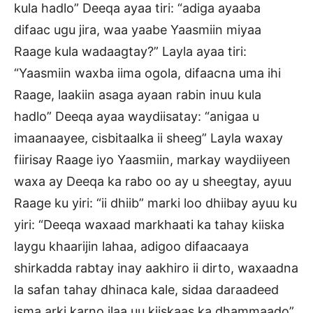
kula hadlo” Deeqa ayaa tiri: “adiga ayaaba
difaac ugu jira, waa yaabe Yaasmiin miyaa
Raage kula wadaagtay?” Layla ayaa tiri:
“Yaasmiin waxba iima ogola, difaacna uma ihi
Raage, laakiin asaga ayaan rabin inuu kula
hadlo” Deeqa ayaa waydiisatay: “anigaa u
imaanaayee, cisbitaalka ii sheeg” Layla waxay
fiirisay Raage iyo Yaasmiin, markay waydiiyeen
waxa ay Deeqa ka rabo oo ay u sheegtay, ayuu
Raage ku yiri: “ii dhiib” marki loo dhiibay ayuu ku
yiri: “Deeqa waxaad markhaati ka tahay kiiska
laygu khaarijin lahaa, adigoo difaacaaya
shirkadda rabtay inay aakhiro ii dirto, waxaadna
la safan tahay dhinaca kale, sidaa daraadeed
isma arki karno ilaa uu kiiskaas ka dhammaado”