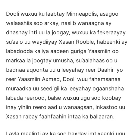
Dooli wuxuu ku laabtay Minneapolis, asagoo
walaashiis soo arkay, nasiib wanaagna ay
dhashay inti uu la joogay, wuxuu ka fekeraayay
su’aalo uu waydiiyay Xasan Rooble, habeenki ay
labadooda kaliya aadeen guriga Yaasmiin oo
markaa la joogtay umusha, su’aalahaas oo u
badnaa aqoonta uu u leeyahay reer Daahir iyo
reer Yaasmiin Axmed, Dooli wuu fahamsanaa
muraadka uu seedigii ka leeyahay ogaanshaha
labada reerood, balse wuxuu ugu soo koobay
inay yihiin reero aad u wanaagsan, inkastoo uu
Xasan rabay faahfaahin intaa ka ballaaran.
Layla maalinti ay ka soo baxday imtixaanki ugu