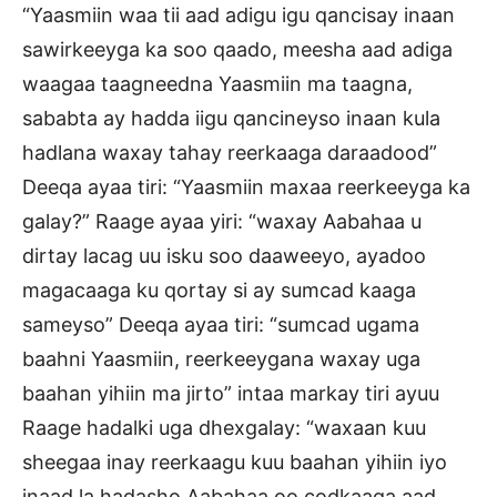
“Yaasmiin waa tii aad adigu igu qancisay inaan
sawirkeeyga ka soo qaado, meesha aad adiga
waagaa taagneedna Yaasmiin ma taagna,
sababta ay hadda iigu qancineyso inaan kula
hadlana waxay tahay reerkaaga daraadood”
Deeqa ayaa tiri: “Yaasmiin maxaa reerkeeyga ka
galay?” Raage ayaa yiri: “waxay Aabahaa u
dirtay lacag uu isku soo daaweeyo, ayadoo
magacaaga ku qortay si ay sumcad kaaga
sameyso” Deeqa ayaa tiri: “sumcad ugama
baahni Yaasmiin, reerkeeygana waxay uga
baahan yihiin ma jirto” intaa markay tiri ayuu
Raage hadalki uga dhexgalay: “waxaan kuu
sheegaa inay reerkaagu kuu baahan yihiin iyo
inaad la hadasho Aabahaa oo codkaaga aad