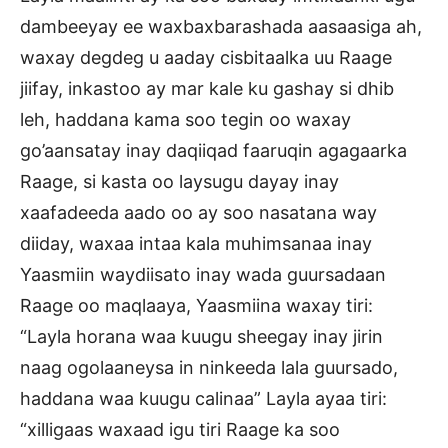
dambeeyay ee waxbaxbarashada aasaasiga ah,
waxay degdeg u aaday cisbitaalka uu Raage
jiifay, inkastoo ay mar kale ku gashay si dhib
leh, haddana kama soo tegin oo waxay
go’aansatay inay daqiiqad faaruqin agagaarka
Raage, si kasta oo laysugu dayay inay
xaafadeeda aado oo ay soo nasatana way
diiday, waxaa intaa kala muhimsanaa inay
Yaasmiin waydiisato inay wada guursadaan
Raage oo maqlaaya, Yaasmiina waxay tiri:
“Layla horana waa kuugu sheegay inay jirin
naag ogolaaneysa in ninkeeda lala guursado,
haddana waa kuugu calinaa” Layla ayaa tiri:
“xilligaas waxaad igu tiri Raage ka soo