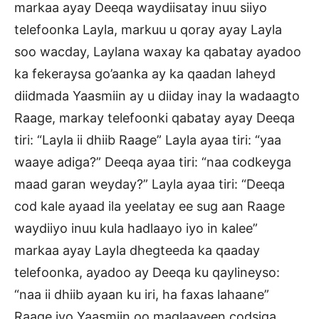
markaa ayay Deeqa waydiisatay inuu siiyo
telefoonka Layla, markuu u qoray ayay Layla
soo wacday, Laylana waxay ka qabatay ayadoo
ka fekeraysa go’aanka ay ka qaadan laheyd
diidmada Yaasmiin ay u diiday inay la wadaagto
Raage, markay telefoonki qabatay ayay Deeqa
tiri: “Layla ii dhiib Raage” Layla ayaa tiri: “yaa
waaye adiga?” Deeqa ayaa tiri: “naa codkeyga
maad garan weyday?” Layla ayaa tiri: “Deeqa
cod kale ayaad ila yeelatay ee sug aan Raage
waydiiyo inuu kula hadlaayo iyo in kalee”
markaa ayay Layla dhegteeda ka qaaday
telefoonka, ayadoo ay Deeqa ku qaylineyso:
“naa ii dhiib ayaan ku iri, ha faxas lahaane”
Raage iyo Yaasmiin oo maqlaayeen codsiga