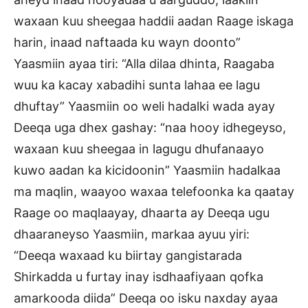
waxaan kuu sheegaa haddii aadan Raage iskaga
harin, inaad naftaada ku wayn doonto”
Yaasmiin ayaa tiri: “Alla dilaa dhinta, Raagaba
wuu ka kacay xabadihi sunta lahaa ee lagu
dhuftay” Yaasmiin oo weli hadalki wada ayay
Deeqa uga dhex gashay: “naa hooy idhegeyso,
waxaan kuu sheegaa in lagugu dhufanaayo
kuwo aadan ka kicidoonin” Yaasmiin hadalkaa
ma maqlin, waayoo waxaa telefoonka ka qaatay
Raage oo maqlaayay, dhaarta ay Deeqa ugu
dhaaraneyso Yaasmiin, markaa ayuu yiri:
“Deeqa waxaad ku biirtay gangistarada
Shirkadda u furtay inay isdhaafiyaan qofka
amarkooda diida” Deeqa oo isku naxday ayaa