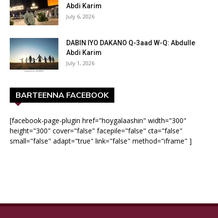
Abdi Karim
July 6, 2026
DABIN IYO DAKANO Q-3aad W-Q: Abdulle
Abdi Karim
July 1, 2026
BARTEENNA FACEBOOK
[facebook-page-plugin href="hoygalaashin" width="300"
height="300" cover="false" facepile="false" cta="false"
small="false" adapt="true" link="false" method="iframe" ]