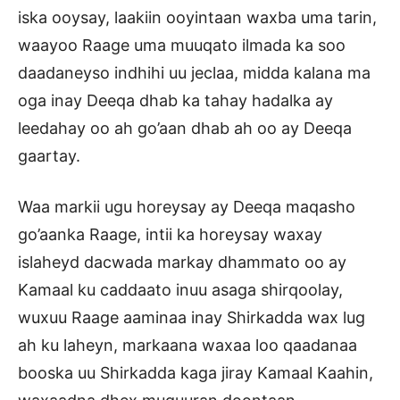
iska ooysay, laakiin ooyintaan waxba uma tarin,
waayoo Raage uma muuqato ilmada ka soo
daadaneyso indhihi uu jeclaa, midda kalana ma
oga inay Deeqa dhab ka tahay hadalka ay
leedahay oo ah go’aan dhab ah oo ay Deeqa
gaartay.
Waa markii ugu horeysay ay Deeqa maqasho
go’aanka Raage, intii ka horeysay waxay
islaheyd dacwada markay dhammato oo ay
Kamaal ku caddaato inuu asaga shirqoolay,
wuxuu Raage aaminaa inay Shirkadda wax lug
ah ku laheyn, markaana waxaa loo qaadanaa
booska uu Shirkadda kaga jiray Kamaal Kaahin,