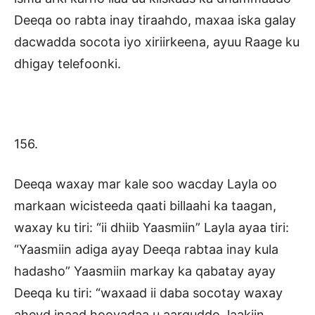
Deeqa oo rabta inay tiraahdo, maxaa iska galay
dacwadda socota iyo xiriirkeena, ayuu Raage ku
dhigay telefoonki.
156.
Deeqa waxay mar kale soo wacday Layla oo
markaan wicisteeda qaati billaahi ka taagan,
waxay ku tiri: “ii dhiib Yaasmiin” Layla ayaa tiri:
“Yaasmiin adiga ayay Deeqa rabtaa inay kula
hadasho” Yaasmiin markay ka qabatay ayay
Deeqa ku tiri: “waxaad ii daba socotay waxay
aheyd inaad hooyadaa u aarguddo, laakiin