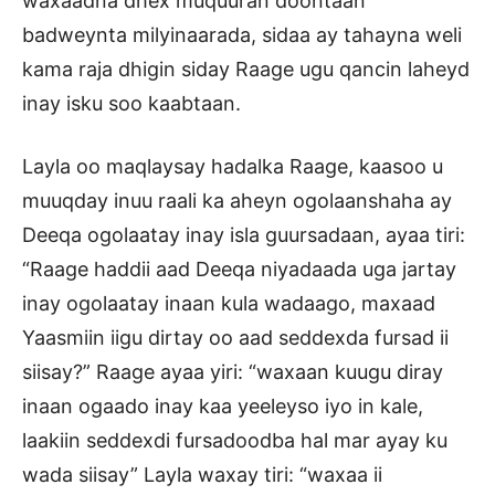
waxaadna dhex muquuran doontaan
badweynta milyinaarada, sidaa ay tahayna weli
kama raja dhigin siday Raage ugu qancin laheyd
inay isku soo kaabtaan.
Layla oo maqlaysay hadalka Raage, kaasoo u
muuqday inuu raali ka aheyn ogolaanshaha ay
Deeqa ogolaatay inay isla guursadaan, ayaa tiri:
“Raage haddii aad Deeqa niyadaada uga jartay
inay ogolaatay inaan kula wadaago, maxaad
Yaasmiin iigu dirtay oo aad seddexda fursad ii
siisay?” Raage ayaa yiri: “waxaan kuugu diray
inaan ogaado inay kaa yeeleyso iyo in kale,
laakiin seddexdi fursadoodba hal mar ayay ku
wada siisay” Layla waxay tiri: “waxaa ii