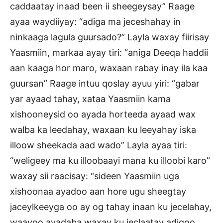
caddaatay inaad been ii sheegeysay” Raage
ayaa waydiiyay: “adiga ma jeceshahay in
ninkaaga lagula guursado?” Layla waxay fiirisay
Yaasmiin, markaa ayay tiri: “aniga Deeqa haddii
aan kaaga hor maro, waxaan rabay inay ila kaa
guursan” Raage intuu qoslay ayuu yiri: “gabar
yar ayaad tahay, xataa Yaasmiin kama
xishooneysid oo ayada horteeda ayaad wax
walba ka leedahay, waxaan ku leeyahay iska
illoow sheekada aad wado” Layla ayaa tiri:
“weligeey ma ku illoobaayi mana ku illoobi karo”
waxay sii raacisay: “sideen Yaasmiin uga
xishoonaa ayadoo aan hore ugu sheegtay
jaceylkeeyga oo ay og tahay inaan ku jecelahay,
waayoo ayadaba waxay ku jeclaatay adigoo