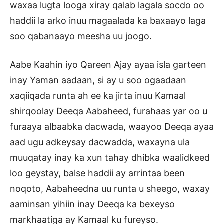
waxaa lugta looga xiray qalab lagala socdo oo
haddii la arko inuu magaalada ka baxaayo laga
soo qabanaayo meesha uu joogo.
Aabe Kaahin iyo Qareen Ajay ayaa isla garteen
inay Yaman aadaan, si ay u soo ogaadaan
xaqiiqada runta ah ee ka jirta inuu Kamaal
shirqoolay Deeqa Aabaheed, furahaas yar oo u
furaaya albaabka dacwada, waayoo Deeqa ayaa
aad ugu adkeysay dacwadda, waxayna ula
muuqatay inay ka xun tahay dhibka waalidkeed
loo geystay, balse haddii ay arrintaa been
noqoto, Aabaheedna uu runta u sheego, waxay
aaminsan yihiin inay Deeqa ka bexeyso
markhaatiga ay Kamaal ku fureyso.