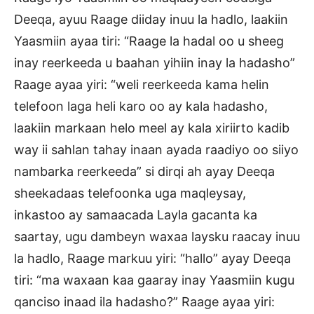
Deeqa, ayuu Raage diiday inuu la hadlo, laakiin
Yaasmiin ayaa tiri: “Raage la hadal oo u sheeg
inay reerkeeda u baahan yihiin inay la hadasho”
Raage ayaa yiri: “weli reerkeeda kama helin
telefoon laga heli karo oo ay kala hadasho,
laakiin markaan helo meel ay kala xiriirto kadib
way ii sahlan tahay inaan ayada raadiyo oo siiyo
nambarka reerkeeda” si dirqi ah ayay Deeqa
sheekadaas telefoonka uga maqleysay,
inkastoo ay samaacada Layla gacanta ka
saartay, ugu dambeyn waxaa laysku raacay inuu
la hadlo, Raage markuu yiri: “hallo” ayay Deeqa
tiri: “ma waxaan kaa gaaray inay Yaasmiin kugu
qanciso inaad ila hadasho?” Raage ayaa yiri: