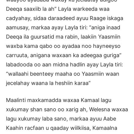
Deeqa saaxiib la ah” Layla warkeeda waa
cadyahay, sidaa daraadeed ayuu Raage iskaga
aamusay, markaa ayay Layla tiri: “aniga inaad
Deeqa ila guursatid ma rabin, laakiin Yaasmiin
waxba kama qabo oo ayadaa noo hayneeyso
carruuta, anigana waxaan ka adeegaa guriga”
labadooda oo aan midna hadlin ayay Layla tiri:
“wallaahi beenteey maaha oo Yaasmiin waan
jecelahay waana la heshiin karaa”
Maalinti maxkamadda waxaa Kamaal lagu
xukumay shan sano oo xarig ah, Welesna waxaa
lagu xukumay laba sano, markaa ayuu Aabe
Kaahin racfaan u qaaday wiilkiisa, Kamaalna