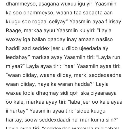
dhammeyso, asagana wuxuu igu yiri Yaasmiin
ka soo dhammeyso, waana taa sababta aan
kuugu soo rogaal celiyay” Yaasmiin ayaa fiirisay
Raage, markaa ayuu Yaasmiin ku yiri: “Layla
waxay iga ballan qaaday inay amaan nasiiso
haddii aad seddex jeer u diido ujeedada ay
leedahay” markaa ayay Yaasmiin tiri: “Layla run
miyaa?” Layla ayaa tiri: “haa” Yaasmiin ayaa tiri:
“waan diiday, waana diiday, marki seddexaadna
waan diiday, haye ka waran hadda?” Layla
waxaa loola dhaqmay sidi qof iska ciyaaraaya
oo kale, markaa ayay tiri: “laba jeer oo kale ayaa
ii hartay” Yaasmiin ayaa tiri: “sidee kuugu
hartay, soow seddexdaadi hal mar kuma siin?”
Layla ayaa tiri: “seddexdaa waxay la mid tahay