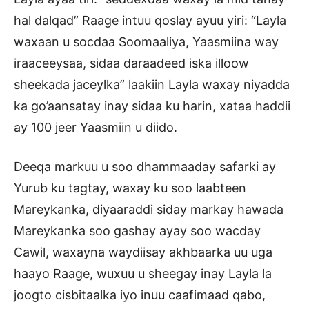
hal dalqad” Raage intuu qoslay ayuu yiri: “Layla
waxaan u socdaa Soomaaliya, Yaasmiina way
iraaceeysaa, sidaa daraadeed iska illoow
sheekada jaceylka” laakiin Layla waxay niyadda
ka go’aansatay inay sidaa ku harin, xataa haddii
ay 100 jeer Yaasmiin u diido.
Deeqa markuu u soo dhammaaday safarki ay
Yurub ku tagtay, waxay ku soo laabteen
Mareykanka, diyaaraddi siday markay hawada
Mareykanka soo gashay ayay soo wacday
Cawil, waxayna waydiisay akhbaarka uu uga
haayo Raage, wuxuu u sheegay inay Layla la
joogto cisbitaalka iyo inuu caafimaad qabo,