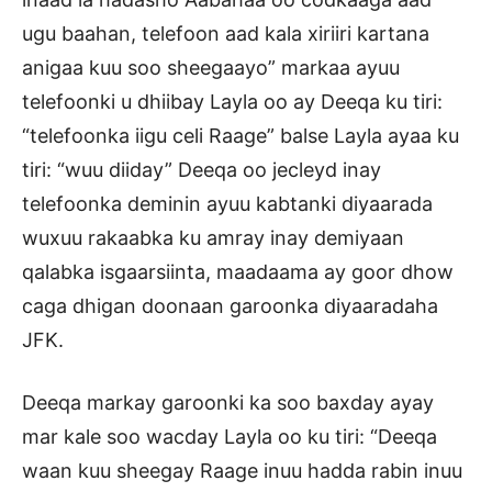
ugu baahan, telefoon aad kala xiriiri kartana
anigaa kuu soo sheegaayo” markaa ayuu
telefoonki u dhiibay Layla oo ay Deeqa ku tiri:
“telefoonka iigu celi Raage” balse Layla ayaa ku
tiri: “wuu diiday” Deeqa oo jecleyd inay
telefoonka deminin ayuu kabtanki diyaarada
wuxuu rakaabka ku amray inay demiyaan
qalabka isgaarsiinta, maadaama ay goor dhow
caga dhigan doonaan garoonka diyaaradaha
JFK.
Deeqa markay garoonki ka soo baxday ayay
mar kale soo wacday Layla oo ku tiri: “Deeqa
waan kuu sheegay Raage inuu hadda rabin inuu