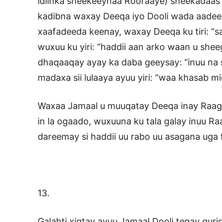
idiinka sheekeeynaa Rooraaye) sheekadaas
kadibna waxay Deeqa iyo Dooli wada aadeen
xaafadeeda keenay, waxay Deeqa ku tiri: “sa
wuxuu ku yiri: “haddii aan arko waan u sheeg
dhaqaaqay ayay ka daba geeysay: “inuu na s
madaxa sii lulaaya ayuu yiri: “waa khasab mi
Waxaa Jamaal u muuqatay Deeqa inay Raage 
in la ogaado, wuxuuna ku tala galay inuu R
dareemay si haddii uu rabo uu asagana uga f
13.
Galabti xigtay ayuu Jamaal Dooli tegay gurig