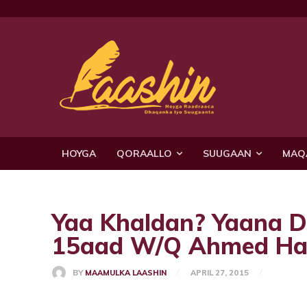
HOYGA
QORAALLO
SUUGAAN
MAQ
Yaa Khaldan? Yaana D
15aad W/Q Ahmed H
BY
MAAMULKA LAASHIN
APRIL 27, 2015