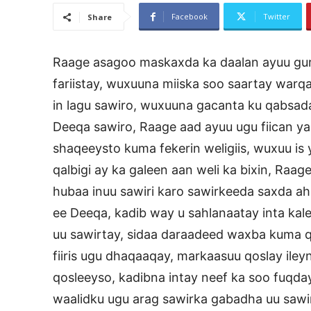
Facebook
Twitter
Share
Raage asagoo maskaxda ka daalan ayuu gurigi
fariistay, wuxuuna miiska soo saartay warq
in lagu sawiro, wuxuuna gacanta ku qabsaday 
Deeqa sawiro, Raage aad ayuu ugu fiican ya
shaqeeysto kuma fekerin weligiis, wuxuu is y
qalbigi ay ka galeen aan weli ka bixin, Ra
hubaa inuu sawiri karo sawirkeeda saxda 
ee Deeqa, kadib way u sahlanaatay inta kal
uu sawirtay, sidaa daraadeed waxba kuma 
fiiris ugu dhaqaaqay, markaasuu qoslay ile
qosleeyso, kadibna intay neef ka soo fuqday
waalidku ugu arag sawirka gabadha uu sawi