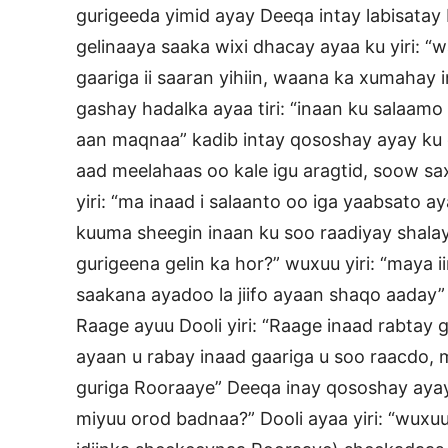
gurigeeda yimid ayay Deeqa intay labisatay 
gelinaaya saaka wixi dhacay ayaa ku yiri: “
gaariga ii saaran yihiin, waana ka xumahay
gashay hadalka ayaa tiri: “inaan ku salaamo
aan maqnaa” kadib intay qososhay ayay ku 
aad meelahaas oo kale igu aragtid, soow sa
yiri: “ma inaad i salaanto oo iga yaabsato a
kuuma sheegin inaan ku soo raadiyay shalay
gurigeena gelin ka hor?” wuxuu yiri: “maya
saakana ayadoo la jiifo ayaan shaqo aaday
Raage ayuu Dooli yiri: “Raage inaad rabtay 
ayaan u rabay inaad gaariga u soo raacdo,
guriga Rooraaye” Deeqa inay qososhay aya
miyuu orod badnaa?” Dooli ayaa yiri: “wuxu