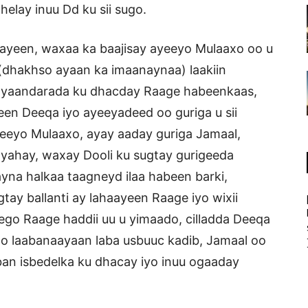
helay inuu Dd ku sii sugo.
aayeen, waxaa ka baajisay ayeeyo Mulaaxo oo u
 (dhakhso ayaan ka imaanaynaa) laakiin
se ayaandarada ku dhacday Raage habeenkaas,
een Deeqa iyo ayeeyadeed oo guriga u sii
eeyo Mulaaxo, ayay aaday guriga Jamaal,
yahay, waxay Dooli ku sugtay gurigeeda
ayna halkaa taagneyd ilaa habeen barki,
ay ballanti ay lahaayeen Raage iyo wixii
eego Raage haddii uu u yimaado, cilladda Deeqa
oo laabanaayaan laba usbuuc kadib, Jamaal oo
ban isbedelka ku dhacay iyo inuu ogaaday