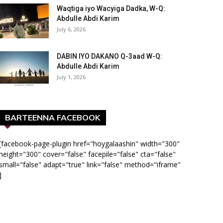
Waqtiga iyo Wacyiga Dadka, W-Q:
Abdulle Abdi Karim
July 6, 2026
DABIN IYO DAKANO Q-3aad W-Q:
Abdulle Abdi Karim
July 1, 2026
BARTEENNA FACEBOOK
[facebook-page-plugin href="hoygalaashin" width="300"
height="300" cover="false" facepile="false" cta="false"
small="false" adapt="true" link="false" method="iframe"
]