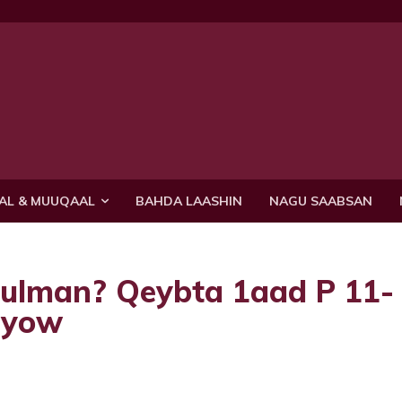
AL & MUUQAAL
BAHDA LAASHIN
NAGU SAABSAN
ulman? Qeybta 1aad P 11-
ayow