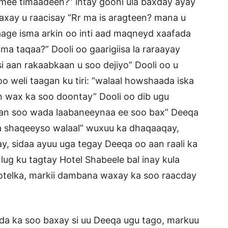
rmee timaadeen?” intay gooni ula baxday ayay
waxay u raacisay “Rr ma is aragteen? mana u
“Raage isma arkin oo inti aad maqneyd xaafada
ma taqaa?” Dooli oo gaarigiisa la raraayay
si aan rakaabkaan u soo dejiyo” Dooli oo u
 weli taagan ku tiri: “walaal howshaada iska
 wax ka soo doontay” Dooli oo dib ugu
 waan soo wada laabaneeynaa ee soo bax” Deeqa
a shaqeeyso walaal” wuxuu ka dhaqaaqay,
y, sidaa ayuu uga tegay Deeqa oo aan raali ka
lug ku tagtay Hotel Shabeele bal inay kula
otelka, markii dambana waxay ka soo raacday
ada ka soo baxay si uu Deeqa ugu tago, markuu