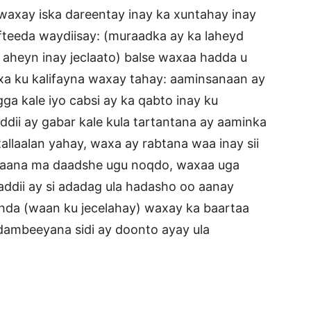
waxay iska dareentay inay ka xuntahay inay
teeda waydiisay: (muraadka ay ka laheyd
u aheyn inay jeclaato) balse waxaa hadda u
xa ku kalifayna waxay tahay: aaminsanaan ay
ga kale iyo cabsi ay ka qabto inay ku
ddii ay gabar kale kula tartantana ay aaminka
allaalan yahay, waxa ay rabtana waa inay sii
u caana ma daadshe ugu noqdo, waxaa uga
addii ay si adadag ula hadasho oo aanay
ahda (waan ku jecelahay) waxay ka baartaa
 dambeeyana sidi ay doonto ayay ula