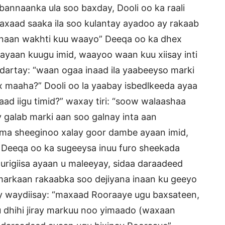
bannaanka ula soo baxday, Dooli oo ka raali
waxaad saaka ila soo kulantay ayadoo ay rakaab
 inaan wakhti kuu waayo” Deeqa oo ka dhex
 ayaan kuugu imid, waayoo waan kuu xiisay inti
dartay: “waan ogaa inaad ila yaabeeyso marki
x maaha?” Dooli oo la yaabay isbedlkeeda ayaa
yaad iigu timid?” waxay tiri: “soow walaashaa
 galab marki aan soo galnay inta aan
 iima sheeginoo xalay goor dambe ayaan imid,
” Deeqa oo ka sugeeysa inuu furo sheekada
gurigiisa ayaan u maleeyay, sidaa daraadeed
 markaan rakaabka soo dejiyana inaan ku geeyo
y waydiisay: “maxaad Rooraaye ugu baxsateen,
u dhihi jiray markuu noo yimaado (waxaan