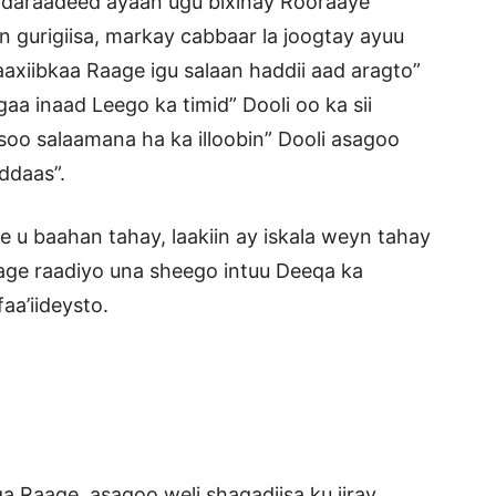
 daraadeed ayaan ugu bixinay Rooraaye”
 gurigiisa, markay cabbaar la joogtay ayuu
axiibkaa Raage igu salaan haddii aad aragto”
aa inaad Leego ka timid” Dooli oo ka sii
oo salaamana ha ka illoobin” Dooli asagoo
ddaas”.
u baahan tahay, laakiin ay iskala weyn tahay
aage raadiyo una sheego intuu Deeqa ka
aa’iideysto.
a Raage, asagoo weli shaqadiisa ku jiray,