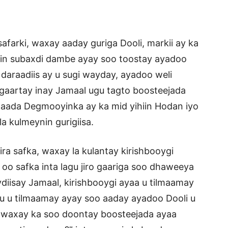
afarki, waxay aaday guriga Dooli, markii ay ka
kiin subaxdi dambe ayay soo toostay ayadoo
 daraadiis ay u sugi wayday, ayadoo weli
u gaartay inay Jamaal ugu tagto boosteejada
 aada Degmooyinka ay ka mid yihiin Hodan iyo
 kulmeynin gurigiisa.
ira safka, waxay la kulantay kirishbooygi
 oo safka inta lagu jiro gaariga soo dhaweeya
ydiisay Jamaal, kirishbooygi ayaa u tilmaamay
uu u tilmaamay ayay soo aaday ayadoo Dooli u
a waxay ka soo doontay boosteejada ayaa