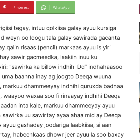
Pinterest
WhatsApp
isi tegay, intuu qolkiisa galay ayuu kursiga
ad weyn oo loogu tala galay sawirada gacanta
qalin risaas (pencil) markaas ayuu is yiri
hay sawir gacmeedka, laakiin inuu ku
iri: “sawirka ka billow indhihi Dd” indhahaasoo
age uma baahna inay ag joogto Deeqa wuuna
ah, markuu dhammeeyay indhihi quruxda badnaa
e, waayoo waxaa soo fiirinaayay indhihi Deeqa
qaadan inta kale, markuu dhammeeyay ayuu
yn sawirka uu sawirtay ayaa ahaa mid ay Deeqa
 ayuu gashaday joodariga laabkiisa, si aan
rtay, habeenkaas dhowr jeer ayuu la soo baxay