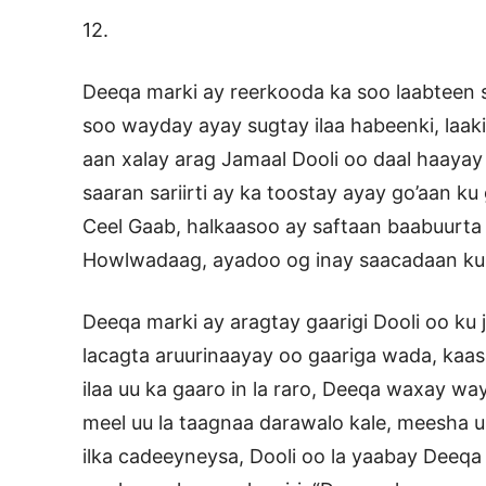
12.
Deeqa marki ay reerkooda ka soo laabteen s
soo wayday ayay sugtay ilaa habeenki, laa
aan xalay arag Jamaal Dooli oo daal haayay
saaran sariirti ay ka toostay ayay go’aan k
Ceel Gaab, halkaasoo ay saftaan baabuurta
Howlwadaag, ayadoo og inay saacadaan kula
Deeqa marki ay aragtay gaarigi Dooli oo ku j
lacagta aruurinaayay oo gaariga wada, kaas
ilaa uu ka gaaro in la raro, Deeqa waxay wa
meel uu la taagnaa darawalo kale, meesha 
ilka cadeeyneysa, Dooli oo la yaabay Deeq