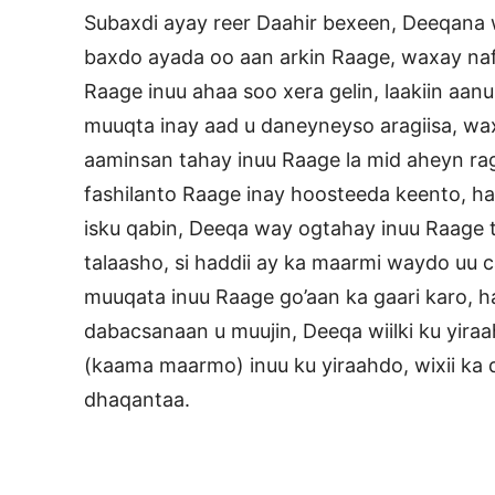
Subaxdi ayay reer Daahir bexeen, Deeqana 
baxdo ayada oo aan arkin Raage, waxay naf
Raage inuu ahaa soo xera gelin, laakiin aan
muuqta inay aad u daneyneyso aragiisa, wa
aaminsan tahay inuu Raage la mid aheyn rag
fashilanto Raage inay hoosteeda keento, ha
isku qabin, Deeqa way ogtahay inuu Raage t
talaasho, si haddii ay ka maarmi waydo u
muuqata inuu Raage go’aan ka gaari karo, h
dabacsanaan u muujin, Deeqa wiilki ku yira
(kaama maarmo) inuu ku yiraahdo, wixii ka
dhaqantaa.