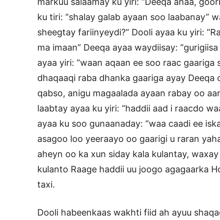
markuu salaamay ku yiri: “Deeqa ahaa, goo
ku tiri: “shalay galab ayaan soo laabanay” 
sheegtay fariinyeydi?” Dooli ayaa ku yiri: 
ma imaan” Deeqa ayaa waydiisay: “gurigiisa 
ayaa yiri: “waan aqaan ee soo raac gaariga 
dhaqaaqi raba dhanka gaariga ayay Deeqa oo
qabso, anigu magaalada ayaan rabay oo aan
laabtay ayaa ku yiri: “haddii aad i raacdo
ayaa ku soo gunaanaday: “waa caadi ee isk
asagoo loo yeeraayo oo gaarigi u raran yaha
aheyn oo ka xun siday kala kulantay, waxay 
kulanto Raage haddii uu joogo agagaarka H
taxi.
Dooli habeenkaas wakhti fiid ah ayuu shaq