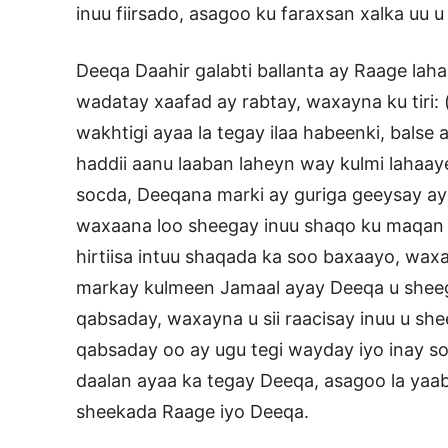
inuu fiirsado, asagoo ku faraxsan xalka uu u 
Deeqa Daahir galabti ballanta ay Raage lah
wadatay xaafad ay rabtay, waxayna ku tiri:
wakhtigi ayaa la tegay ilaa habeenki, bal
haddii aanu laaban laheyn way kulmi lahaay
socda, Deeqana marki ay guriga geeysay ay
waxaana loo sheegay inuu shaqo ku maqan 
hirtiisa intuu shaqada ka soo baxaayo, wax
markay kulmeen Jamaal ayay Deeqa u sheegt
qabsaday, waxayna u sii raacisay inuu u sh
qabsaday oo ay ugu tegi wayday iyo inay s
daalan ayaa ka tegay Deeqa, asagoo la yaa
sheekada Raage iyo Deeqa.