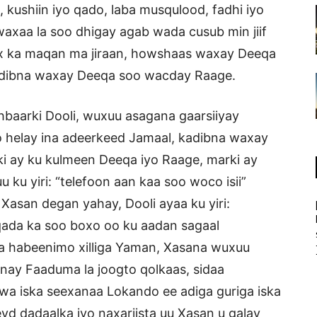
, kushiin iyo qado, laba musqulood, fadhi iyo
axaa la soo dhigay agab wada cusub min jiif
wax ka maqan ma jiraan, howshaas waxay Deeqa
kadibna waxay Deeqa soo wacday Raage.
hbaarki Dooli, wuxuu asagana gaarsiiyay
o helay ina adeerkeed Jamaal, kadibna waxay
ki ay ku kulmeen Deeqa iyo Raage, marki ay
ku yiri: “telefoon aan kaa soo woco isii”
Xasan degan yahay, Dooli ayaa ku yiri:
ada ka soo boxo oo ku aadan sagaal
a habeenimo xilliga Yaman, Xasana wuxuu
inay Faaduma la joogto qolkaas, sidaa
wa iska seexanaa Lokando ee adiga guriga iska
 dadaalka iyo naxariista uu Xasan u galay