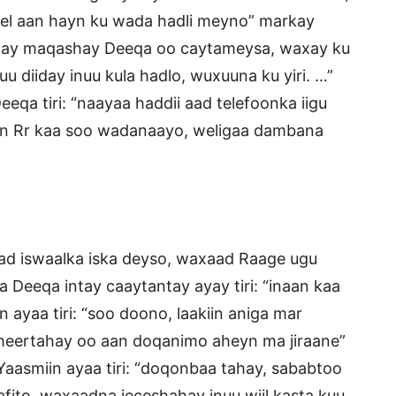
eel aan hayn ku wada hadli meyno” markay
axay maqashay Deeqa oo caytameysa, waxay ku
uu diiday inuu kula hadlo, wuxuuna ku yiri. …”
eqa tiri: “naayaa haddii aad telefoonka iigu
an Rr kaa soo wadanaayo, weligaa dambana
aad iswaalka iska deyso, waxaad Raage ugu
Deeqa intay caaytantay ayay tiri: “inaan kaa
 ayaa tiri: “soo doono, laakiin aniga mar
heertahay oo aan doqanimo aheyn ma jiraane”
Yaasmiin ayaa tiri: “doqonbaa tahay, sababtoo
afito, waxaadna jeceshahay inuu wiil kasta kuu