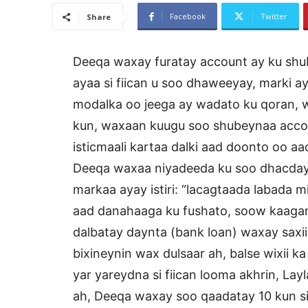
Facebook
Twitter
Share
Deeqa waxay furatay account ay ku shub
ayaa si fiican u soo dhaweeyay, marki a
modalka oo jeega ay wadato ku qoran, w
kun, waxaan kuugu soo shubeynaa acco
isticmaali kartaa dalki aad doonto oo aa
Deeqa waxaa niyadeeda ku soo dhacday 
markaa ayay istiri: “lacagtaada labada m
aad danahaaga ku fushato, soow kaagama
dalbatay daynta (bank loan) waxay saxiix
bixineynin wax dulsaar ah, balse wixii k
yar yareydna si fiican looma akhrin, La
ah, Deeqa waxay soo qaadatay 10 kun si