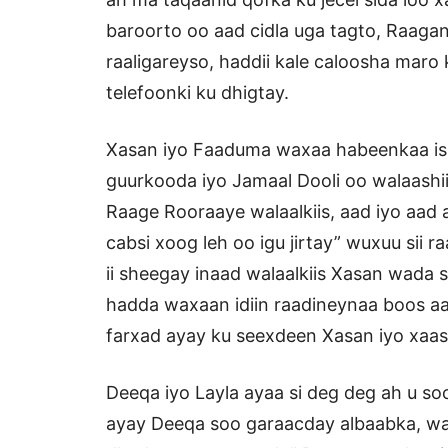
baroorto oo aad cidla uga tagto, Raagan
raaligareyso, haddii kale caloosha maro
telefoonki ku dhigtay.
Xasan iyo Faaduma waxaa habeenkaa is
guurkooda iyo Jamaal Dooli oo walaashiis
Raage Rooraaye walaalkiis, aad iyo aad
cabsi xoog leh oo igu jirtay” wuxuu sii 
ii sheegay inaad walaalkiis Xasan wada
hadda waxaan idiin raadineynaa boos 
farxad ayay ku seexdeen Xasan iyo xaask
Deeqa iyo Layla ayaa si deg deg ah u s
ayay Deeqa soo garaacday albaabka, wax