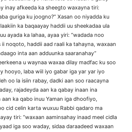
ay inay afkeeda ka sheegto waxayna tiri:
enaba guriga ku joogno?” Xasan oo niyadda ku
laakiin ka baqaayay haddii uu sheekadaa ula
uu ayada ka lahaa, ayaa yiri: “wadada noo
 ii noqoto, haddii aad raali ka tahayna, waxaan
wadaago inta aan adduunka saaranahay”
 reerkeena u waynaa waxaa dilay madfac ku soo
hooyo, laba wiil iyo gabar iga yar yar iyo
eh oo la isiin rabay, dadki aan soo raacayna
aday, rajadeyda aan ka qabay inaan ina
 aan ka qabo inuu Yaman iga dhoofiyo,
o cid celin karta wuxuu Rabbi qadaro ma
ayay tiri: “waxaan aaminsahay inaad meel cidla
 ayaad iga soo waday, sidaa daraadeed waxaan