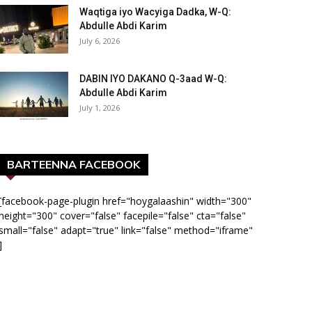
Waqtiga iyo Wacyiga Dadka, W-Q:
Abdulle Abdi Karim
July 6, 2026
DABIN IYO DAKANO Q-3aad W-Q:
Abdulle Abdi Karim
July 1, 2026
BARTEENNA FACEBOOK
[facebook-page-plugin href="hoygalaashin" width="300"
height="300" cover="false" facepile="false" cta="false"
small="false" adapt="true" link="false" method="iframe"
]