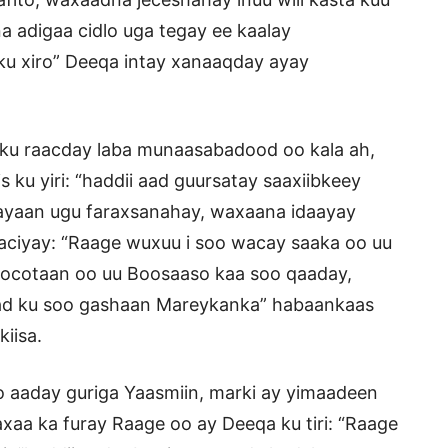
a adigaa cidlo uga tegay ee kaalay
 ku xiro” Deeqa intay xanaaqday ayay
ku raacday laba munaasabadood oo kala ah,
 ku yiri: “haddii aad guursatay saaxiibkeey
 ayaan ugu faraxsanahay, waxaana idaayay
raaciyay: “Raage wuxuu i soo wacay saaka oo uu
 socotaan oo uu Boosaaso kaa soo qaaday,
aad ku soo gashaan Mareykanka” habaankaas
iisa.
oo aaday guriga Yaasmiin, marki ay yimaadeen
aa ka furay Raage oo ay Deeqa ku tiri: “Raage