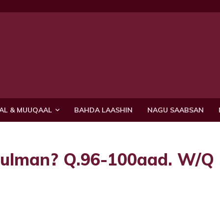
AL & MUUQAAL
BAHDA LAASHIN
NAGU SAABSAN
Dulman? Q.96-100aad. W/Q