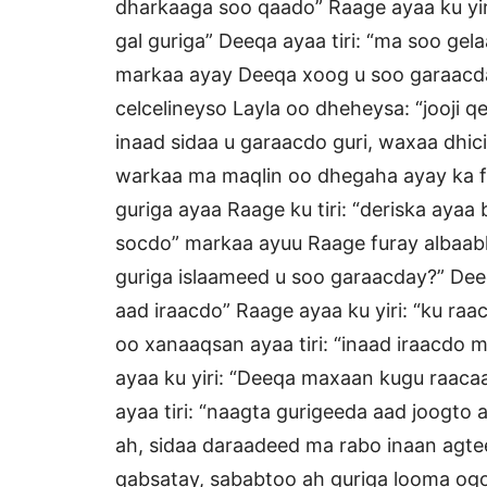
dharkaaga soo qaado” Raage ayaa ku yir
gal guriga” Deeqa ayaa tiri: “ma soo gel
markaa ayay Deeqa xoog u soo garaacda
celcelineyso Layla oo dheheysa: “jooji 
inaad sidaa u garaacdo guri, waxaa dhici
warkaa ma maqlin oo dhegaha ayay ka f
guriga ayaa Raage ku tiri: “deriska ayaa
socdo” markaa ayuu Raage furay albaabk
guriga islaameed u soo garaacday?” Dee
aad iraacdo” Raage ayaa ku yiri: “ku ra
oo xanaaqsan ayaa tiri: “inaad iraacdo 
ayaa ku yiri: “Deeqa maxaan kugu raacaa,
ayaa tiri: “naagta gurigeeda aad joogt
ah, sidaa daraadeed ma rabo inaan agt
qabsatay, sababtoo ah guriga looma og