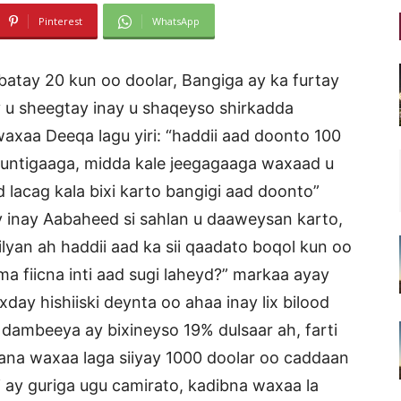
Pinterest
WhatsApp
atay 20 kun oo doolar, Bangiga ay ka furtay
y u sheegtay inay u shaqeyso shirkadda
axaa Deeqa lagu yiri: “haddii aad doonto 100
untigaaga, midda kale jeegagaaga waxaad u
d lacag kala bixi karto bangigi aad doonto”
inay Aabaheed si sahlan u daaweysan karto,
ilyan ah haddii aad ka sii qaadato boqol kun oo
 fiicna inti aad sugi laheyd?” markaa ayay
day hishiiski deynta oo ahaa inay lix bilood
a dambeeya ay bixineyso 19% dulsaar ah, farti
ylana waxaa laga siiyay 1000 doolar oo caddaan
 ay guriga ugu camirato, kadibna waxaa la