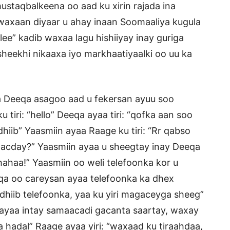
staqbalkeena oo aad ku xirin rajada ina
waxaan diyaar u ahay inaan Soomaaliya kugula
ee” kadib waxaa lagu hishiiyay inay guriga
heekhi nikaaxa iyo markhaatiyaalki oo uu ka
a Deeqa asagoo aad u fekersan ayuu soo
tiri: “hello” Deeqa ayaa tiri: “qofka aan soo
iib” Yaasmiin ayaa Raage ku tiri: “Rr qabso
 wacday?” Yaasmiin ayaa u sheegtay inay Deeqa
hahaa!” Yaasmiin oo weli telefoonka kor u
eqa oo careysan ayaa telefoonka ka dhex
 dhiib telefoonka, yaa ku yiri magaceyga sheeg”
 ayaa intay samaacadi gacanta saartay, waxay
a hadal” Raage ayaa yiri: “waxaad ku tiraahdaa,