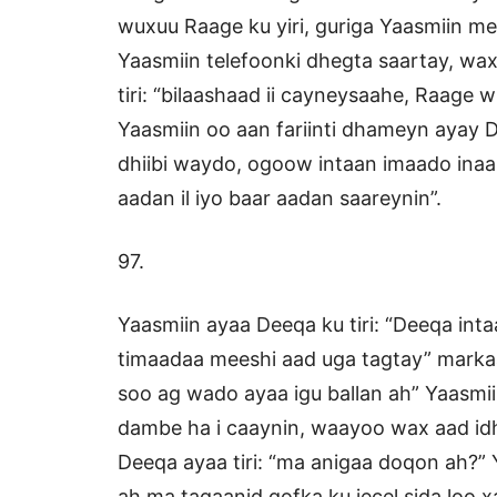
wuxuu Raage ku yiri, guriga Yaasmiin m
Yaasmiin telefoonki dhegta saartay, w
tiri: “bilaashaad ii cayneysaahe, Raage w
Yaasmiin oo aan fariinti dhameyn ayay De
dhiibi waydo, ogoow intaan imaado ina
aadan il iyo baar aadan saareynin”.
97.
Yaasmiin ayaa Deeqa ku tiri: “Deeqa int
timaadaa meeshi aad uga tagtay” markaa 
soo ag wado ayaa igu ballan ah” Yaasmiin
dambe ha i caaynin, waayoo wax aad id
Deeqa ayaa tiri: “ma anigaa doqon ah?” 
ah ma taqaanid qofka ku jecel sida loo x