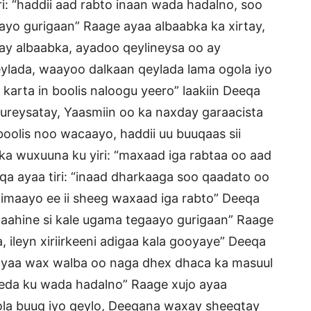
i: “haddii aad rabto inaan wada hadalno, soo
aayo gurigaan” Raage ayaa albaabka ka xirtay,
y albaabka, ayadoo qeylineysa oo ay
qeylada, waayoo dalkaan qeylada lama ogola iyo
 karta in boolis naloogu yeero” laakiin Deeqa
ureysatay, Yaasmiin oo ka naxday garaacista
 boolis noo wacaayo, haddii uu buuqaas sii
a wuxuuna ku yiri: “maxaad iga rabtaa oo aad
qa ayaa tiri: “inaad dharkaaga soo qaadato oo
acimaayo ee ii sheeg waxaad iga rabto” Deeqa
maahine si kale ugama tegaayo gurigaan” Raage
 ileyn xiriirkeeni adigaa kala gooyaye” Deeqa
o ayaa wax walba oo naga dhex dhaca ka masuul
eeda ku wada hadalno” Raage xujo ayaa
ola buuq iyo qeylo, Deeqana waxay sheegtay