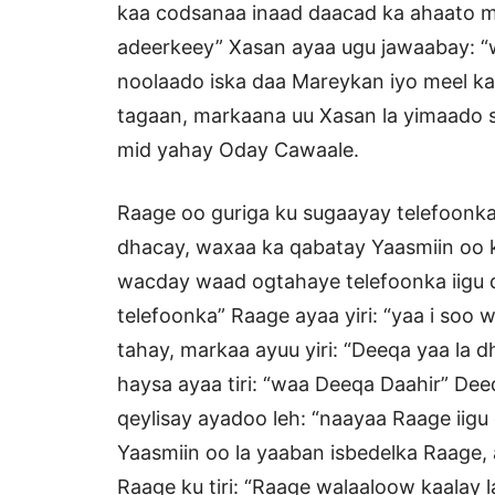
kaa codsanaa inaad daacad ka ahaato mu
adeerkeey” Xasan ayaa ugu jawaabay: “
noolaado iska daa Mareykan iyo meel kal
tagaan, markaana uu Xasan la yimaado s
mid yahay Oday Cawaale.
Raage oo guriga ku sugaayay telefoonk
dhacay, waxaa ka qabatay Yaasmiin oo ku 
wacday waad ogtahaye telefoonka iigu dh
telefoonka” Raage ayaa yiri: “yaa i soo
tahay, markaa ayuu yiri: “Deeqa yaa la d
haysa ayaa tiri: “waa Deeqa Daahir” De
qeylisay ayadoo leh: “naayaa Raage iigu
Yaasmiin oo la yaaban isbedelka Raage,
Raage ku tiri: “Raage walaaloow kaalay l