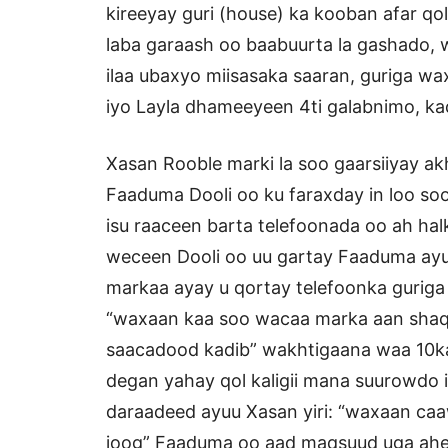
kireeyay guri (house) ka kooban afar qol
laba garaash oo baabuurta la gashado, w
ilaa ubaxyo miisasaka saaran, guriga 
iyo Layla dhameeyeen 4ti galabnimo, 
Xasan Rooble marki la soo gaarsiiyay ak
Faaduma Dooli oo ku faraxday in loo so
isu raaceen barta telefoonada oo ah hal
weceen Dooli oo uu gartay Faaduma ayuu 
markaa ayay u qortay telefoonka guriga 
“waxaan kaa soo wacaa marka aan shaq
saacadood kadib” wakhtigaana waa 10k
degan yahay qol kaligii mana suurowdo 
daraadeed ayuu Xasan yiri: “waxaan caa
joog” Faaduma oo aad maqsuud uga aheyd