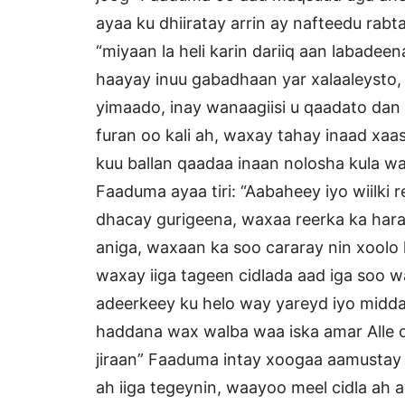
ayaa ku dhiiratay arrin ay nafteedu rabt
“miyaan la heli karin dariiq aan labade
haayay inuu gabadhaan yar xalaaleysto, 
yimaado, inay wanaagiisi u qaadato dan 
furan oo kali ah, waxay tahay inaad xaas
kuu ballan qaadaa inaan nolosha kula 
Faaduma ayaa tiri: “Aabaheey iyo wiilki
dhacay gurigeena, waxaa reerka ka haray 
aniga, waxaan ka soo cararay nin xoolo l
waxay iiga tageen cidlada aad iga soo w
adeerkeey ku helo way yareyd iyo midda
haddana wax walba waa iska amar Alle o
jiraan” Faaduma intay xoogaa aamustay 
ah iiga tegeynin, waayoo meel cidla ah