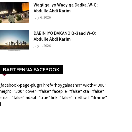
Waqtiga iyo Wacyiga Dadka, W-Q:
Abdulle Abdi Karim
July 6, 2026
DABIN IYO DAKANO Q-3aad W-Q:
Abdulle Abdi Karim
July 1, 2026
BARTEENNA FACEBOOK
[facebook-page-plugin href="hoygalaashin" width="300"
height="300" cover="false" facepile="false" cta="false"
small="false" adapt="true" link="false" method="iframe"
]