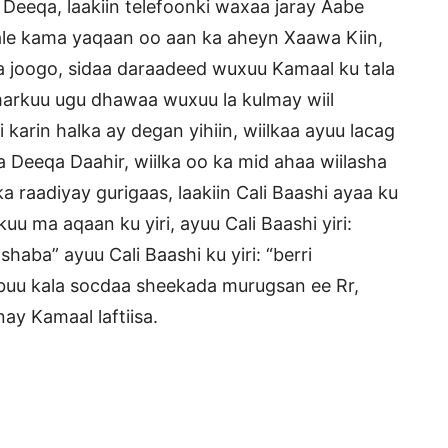
Deeqa, laakiin telefoonki waxaa jaray Aabe
ale kama yaqaan oo aan ka aheyn Xaawa Kiin,
a joogo, sidaa daraadeed wuxuu Kamaal ku tala
markuu ugu dhawaa wuxuu la kulmay wiil
karin halka ay degan yihiin, wiilkaa ayuu lacag
a Deeqa Daahir, wiilka oo ka mid ahaa wiilasha
ka raadiyay gurigaas, laakiin Cali Baashi ayaa ku
uu ma aqaan ku yiri, ayuu Cali Baashi yiri:
haba” ayuu Cali Baashi ku yiri: “berri
xbuu kala socdaa sheekada murugsan ee Rr,
nay Kamaal laftiisa.