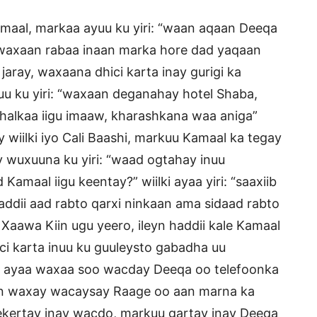
amaal, markaa ayuu ku yiri: “waan aqaan Deeqa
e waxaan rabaa inaan marka hore dad yaqaan
aray, waxaana dhici karta inay gurigi ka
uu ku yiri: “waxaan deganahay hotel Shaba,
 halkaa iigu imaaw, kharashkana waa aniga”
 wiilki iyo Cali Baashi, markuu Kamaal ka tegay
y wuxuuna ku yiri: “waad ogtahay inuu
amaal iigu keentay?” wiilki ayaa yiri: “saaxiib
ddii aad rabto qarxi ninkaan ama sidaad rabto
Xaawa Kiin ugu yeero, ileyn haddii kale Kamaal
ici karta inuu ku guuleysto gabadha uu
alay ayaa waxaa soo wacday Deeqa oo telefoonka
n waxay wacaysay Raage oo aan marna ka
fekertay inay wacdo, markuu gartay inay Deeqa