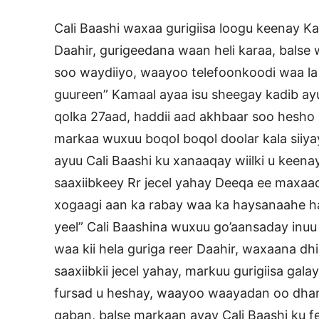
Cali Baashi waxaa gurigiisa loogu keenay K
Daahir, gurigeedana waan heli karaa, bals
soo waydiiyo, waayoo telefoonkoodi waa la j
guureen” Kamaal ayaa isu sheegay kadib ay
qolka 27aad, haddii aad akhbaar soo hesho
markaa wuxuu boqol boqol doolar kala siiyay
ayuu Cali Baashi ku xanaaqay wiilki u keena
saaxiibkeey Rr jecel yahay Deeqa ee maxaad K
xogaagi aan ka rabay waa ka haysanaahe ha
yeel” Cali Baashina wuxuu go’aansaday inuu 
waa kii hela guriga reer Daahir, waxaana dh
saaxiibkii jecel yahay, markuu gurigiisa g
fursad u heshay, waayoo waayadan oo dha
qaban, balse markaan ayay Cali Baashi ku 