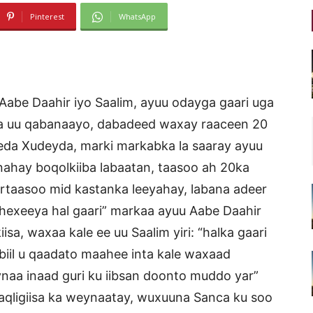
Pinterest
WhatsApp
Aabe Daahir iyo Saalim, ayuu odayga gaari uga
sha uu qabanaayo, dabadeed waxay raaceen 20
keda Xudeyda, marki markabka la saaray ayuu
nahay boqolkiiba labaatan, taasoo ah 20ka
artaasoo mid kastanka leeyahay, labana adeer
dhexeeya hal gaari” markaa ayuu Aabe Daahir
isa, waxaa kale ee uu Saalim yiri: “halka gaari
 biil u qaadato maahee inta kale waxaad
naa inaad guri ku iibsan doonto muddo yar”
aqligiisa ka weynaatay, wuxuuna Sanca ku soo