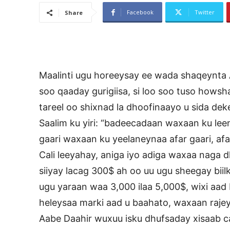
Facebook
Twitter
Share
Maalinti ugu horeeysay ee wada shaqeynta 
soo qaaday gurigiisa, si loo soo tuso how
tareel oo shixnad la dhoofinaayo u sida de
Saalim ku yiri: “badeecadaan waxaan ku lee
gaari waxaan ku yeelaneynaa afar gaari, af
Cali leeyahay, aniga iyo adiga waxaa naga 
siiyay lacag 300$ ah oo uu ugu sheegay biilki
ugu yaraan waa 3,000 ilaa 5,000$, wixi aad
heleysaa marki aad u baahato, waxaan rajey
Aabe Daahir wuxuu isku dhufsaday xisaab c