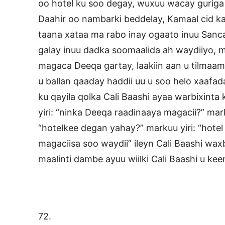
oo hotel ku soo degay, wuxuu wacay guriga 
Daahir oo nambarki beddelay, Kamaal cid k
taana xataa ma rabo inay ogaato inuu Sanc
galay inuu dadka soomaalida ah waydiiyo, 
magaca Deeqa gartay, laakiin aan u tilmaami 
u ballan qaaday haddii uu u soo helo xaafad
ku qayila qolka Cali Baashi ayaa warbixinta 
yiri: “ninka Deeqa raadinaaya magacii?” mark
“hotelkee degan yahay?” markuu yiri: “hotel s
magaciisa soo waydii” ileyn Cali Baashi wa
maalinti dambe ayuu wiilki Cali Baashi u kee
72.