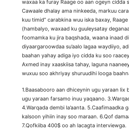
waxaa ka furay Raage oo aan ogeyn cidda 
Cawaale dhalay ama ninkeeda, markuu carab
kuu timid” carabkina wuu iska baxay, Raag
(hambalyo, waxaad ku guuleysatay deganaa
foomamka ku jira baqshada, waana inaad di
diyaargaroowdaa su’aalo lagaa waydiiyo, a
baahan yahay adiga iyo cidda ku soo raace
Axmed inay xaaskiisa tahay, laguna naaneey
wuxuu soo akhriyay shuruudihi looga baahn
1.Baasabooro aan dhiceynin ugu yaraan lix 
ugu yaraan farsamo inuu yaqaano. 3.Warqad
4.Warqada dembi la’aanta. 5.Caafimaadka g
kalsoon yihiin inay soo maraan. 6.Qof dam
7.Qofkiiba 400$ oo ah lacagta interviewga.