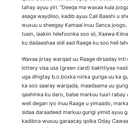
tahay ayuu yiri: “Deeqa ma waxaa kula joog
asaga waydiiso, kadib ayuu Cali Baashi u s
wuxuu u sheegay Kamaal inuu Sanca joogo, 
tusin, laakiin telefoonka soo sii, Xaawa Ki
ku dadaashaa sidi aad Raage ku soo heli la
Waxaa jirtay warqad uu Raage dirsaday int
lottery visa usa (green card) bakhtiyaa na
uga dhigtay b.o.boxka ninka guriga uu ka g
ka soo saaray warqada, maadaama uu gurig
qashinka ku daro, balse markuu tuuri raba
weli degan iyo inuu Raage u yimaado, marka
sidaa daraadeed markuu gurigi yimid ayuu ga
kadibna wuxuu garaacay qolka Oday Cawaal