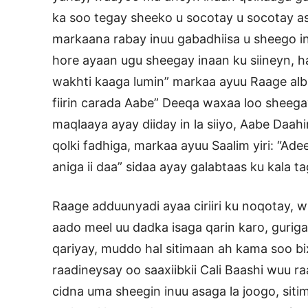
ka soo tegay sheeko u socotay u socotay as
markaana rabay inuu gabadhiisa u sheego in
hore ayaan ugu sheegay inaan ku siineyn,
wakhti kaaga lumin” markaa ayuu Raage alb
fiirin carada Aabe” Deeqa waxaa loo sheega
maqlaaya ayay diiday in la siiyo, Aabe Daa
qolki fadhiga, markaa ayuu Saalim yiri: “Adee
aniga ii daa” sidaa ayay galabtaas ku kala t
Raage adduunyadi ayaa ciriiri ku noqotay, w
aado meel uu dadka isaga qarin karo, guri
qariyay, muddo hal sitimaan ah kama soo bi
raadineysay oo saaxiibkii Cali Baashi wuu 
cidna uma sheegin inuu asaga la joogo, sit