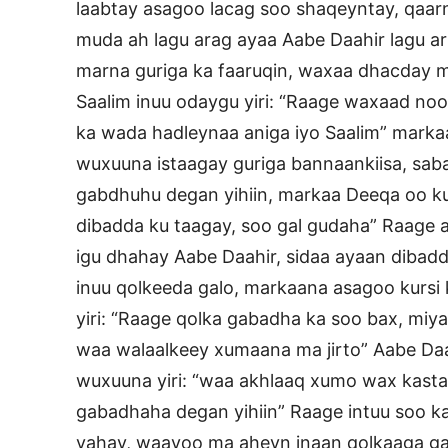
laabtay asagoo lacag soo shaqeyntay, qaarn
muda ah lagu arag ayaa Aabe Daahir lagu a
marna guriga ka faaruqin, waxaa dhacday m
Saalim inuu odaygu yiri: “Raage waxaad n
ka wada hadleynaa aniga iyo Saalim” marka
wuxuuna istaagay guriga bannaankiisa, sab
gabdhuhu degan yihiin, markaa Deeqa oo ku
dibadda ku taagay, soo gal gudaha” Raage 
igu dhahay Aabe Daahir, sidaa ayaan dibad
inuu qolkeeda galo, markaana asagoo kursi
yiri: “Raage qolka gabadha ka soo bax, miya
waa walaalkeey xumaana ma jirto” Aabe Daa
wuxuuna yiri: “waa akhlaaq xumo wax kasta
gabadhaha degan yihiin” Raage intuu soo ka
yahay, waayoo ma aheyn inaan qolkaaga galo