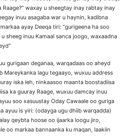
a Raage?” waxay u sheegtay inay rabtay inay
heegay inuu asagaba war u haynin, kadibna
markaa ayay Deeqa tiri: “gurigeena ha soo
ina u sheeg inuu Kamaal sanca joogo, waxaadna
heyd”
i uu gurigaan deganaa, warqadaas oo aheyd
siib Mareykanka lagu tegaayo, wuxuu address
uuray iska leh, ninkaasoo maanta boostadiisa
iisa ka guuray Raage, wuxuu damcay inuu
y ayuu soo xasuustay Oday Cawaale oo guriga
a ayuu is yiri: (odayga ugu dhiib warqadda)
lay qeybta hoose oo ijaarka loogu jiro,
e oo markaa bannaanka ku maqan, laakiin