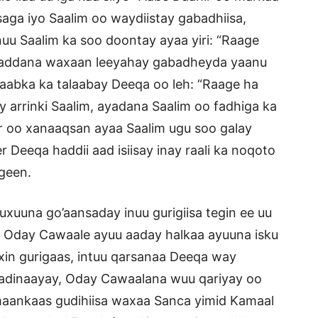
aga iyo Saalim oo waydiistay gabadhiisa,
uu Saalim ka soo doontay ayaa yiri: “Raage
 haddana waxaan leeyahay gabadheyda yaanu
aabka ka talaabay Deeqa oo leh: “Raage ha
y arrinki Saalim, ayadana Saalim oo fadhiga ka
hir oo xanaaqsan ayaa Saalim ugu soo galay
r Deeqa haddii aad isiisay inay raali ka noqoto
ageen.
uxuuna go’aansaday inuu gurigiisa tegin ee uu
ga Oday Cawaale ayuu aaday halkaa ayuuna isku
xin gurigaas, intuu qarsanaa Deeqa way
raadinaayay, Oday Cawaalana wuu qariyay oo
imaankaas gudihiisa waxaa Sanca yimid Kamaal