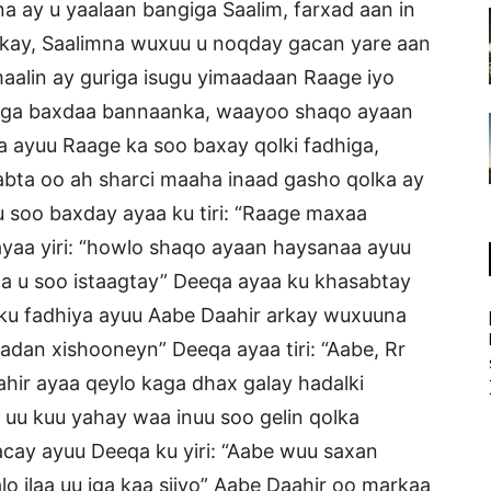
a ay u yaalaan bangiga Saalim, farxad aan in
rkay, Saalimna wuxuu u noqday gacan yare aan
aalin ay guriga isugu yimaadaan Raage iyo
ooga baxdaa bannaanka, waayoo shaqo ayaan
a ayuu Raage ka soo baxay qolki fadhiga,
abta oo ah sharci maaha inaad gasho qolka ay
 soo baxday ayaa ku tiri: “Raage maxaa
ayaa yiri: “howlo shaqo ayaan haysanaa ayuu
da u soo istaagtay” Deeqa ayaa ku khasabtay
 ku fadhiya ayuu Aabe Daahir arkay wuxuuna
adan xishooneyn” Deeqa ayaa tiri: “Aabe, Rr
hir ayaa qeylo kaga dhax galay hadalki
 uu kuu yahay waa inuu soo gelin qolka
cay ayuu Deeqa ku yiri: “Aabe wuu saxan
 ilaa uu iga kaa siiyo” Aabe Daahir oo markaa