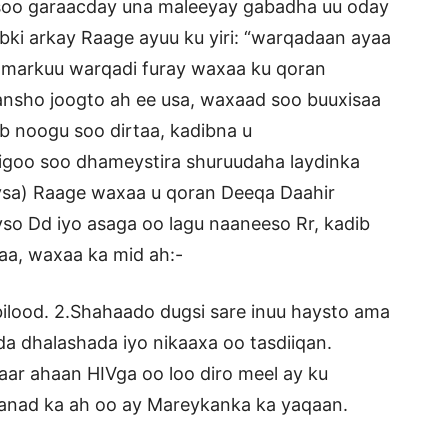
soo garaacday una maleeyay gabadha uu oday
ki arkay Raage ayuu ku yiri: “warqadaan ayaa
e markuu warqadi furay waxaa ku qoran
nsho joogto ah ee usa, waxaad soo buuxisaa
b noogu soo dirtaa, kadibna u
digoo soo dhameystira shuruudaha laydinka
ysa) Raage waxaa u qoran Deeqa Daahir
so Dd iyo asaga oo lagu naaneeso Rr, kadib
aa, waxaa ka mid ah:-
bilood. 2.Shahaado dugsi sare inuu haysto ama
a dhalashada iyo nikaaxa oo tasdiiqan.
aar ahaan HIVga oo loo diro meel ay ku
aanad ka ah oo ay Mareykanka ka yaqaan.