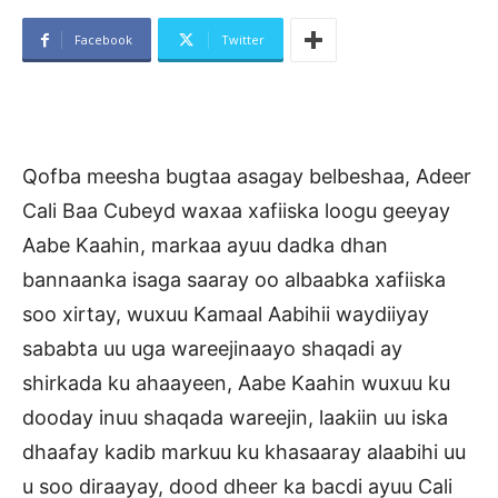
Facebook
Twitter
Qofba meesha bugtaa asagay belbeshaa, Adeer
Cali Baa Cubeyd waxaa xafiiska loogu geeyay
Aabe Kaahin, markaa ayuu dadka dhan
bannaanka isaga saaray oo albaabka xafiiska
soo xirtay, wuxuu Kamaal Aabihii waydiiyay
sababta uu uga wareejinaayo shaqadi ay
shirkada ku ahaayeen, Aabe Kaahin wuxuu ku
dooday inuu shaqada wareejin, laakiin uu iska
dhaafay kadib markuu ku khasaaray alaabihi uu
u soo diraayay, dood dheer ka bacdi ayuu Cali