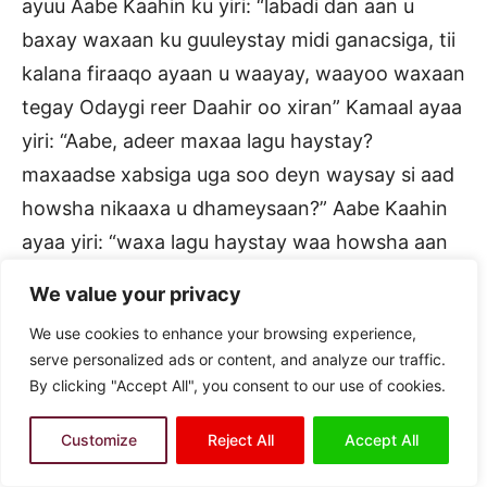
ayuu Aabe Kaahin ku yiri: “labadi dan aan u
baxay waxaan ku guuleystay midi ganacsiga, tii
kalana firaaqo ayaan u waayay, waayoo waxaan
tegay Odaygi reer Daahir oo xiran” Kamaal ayaa
yiri: “Aabe, adeer maxaa lagu haystay?
maxaadse xabsiga uga soo deyn waysay si aad
howsha nikaaxa u dhameysaan?” Aabe Kaahin
ayaa yiri: “waxa lagu haystay waa howsha aan
rabay inaan u igmado (u dhiibto) laakiin marki
We value your privacy
aan heshiinay aniga iyo Cali Cubeyd, markaa
We use cookies to enhance your browsing experience,
ayuu iga ballan qaaday inuu Daahir soo
serve personalized ads or content, and analyze our traffic.
deynaayo, haddana waxaan filaa inuu soo
By clicking "Accept All", you consent to our use of cookies.
daayay” Kamaal ayaa markiiba telefoonka la
Customize
Reject All
Accept All
booday oo guriga reer Daahir wacay, Deeqa
ayaa intay qabatay ku tiri: “waryaa wax ma kuu