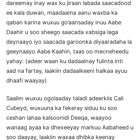
dareemay inay wax ku jiraan labada saacadood
ee kala duwan, maadaama aanu waxba ka
qaban karina wuxuu go’aansaday inuu Aabe
Daahir u soo sheego saacada xabsiga laga
deynaayo iyo saacada garoonka diyaaradaha la
geeynaayo Aabe Kaahin, taas oo mecneheedu
yahay: (adeer waan ku dadaalnay fulinta inti
aad na fartay, laakiin dadaalkeeni halkaa ayuu
dhaafi waayay)
Saalim wuxuu ogolaaday taladi adeerkiis Cali
Cubeyd, wuxuuna ka fekeray siduu ku soo
ceshan lahaa kalsoonidi Deeqa, waayoo
wanaag ayaa ka dhexeeyay markuu Aabaheed u
soo daayay, laakiin waxaa dhibka keenay