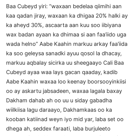
Baa Cubeyd yiri: “waxaan bedelaa qiimihi aan
kaa qadan jiray, waxaan ka dhigaa 20% halki ay
ka aheyd 30%, ascaarta aan kuu soo iibiyana
wax badan ayaan ka dhimaa si aan faa’iido uga
wada helno” Aabe Kaahin markuu arkay faa’iida
ka soo geleysa sanadki ayuu qosol la dhacay,
markuu aqbalay sicirka uu sheegaayo Cali Baa
Cubeyd ayaa waa lays gacan qaaday, kadib
Aabe Kaahin waxaa loo keenay boorsooyinkiisi
oo ay askartu jabsadeen, waxaa lagala baxay
Dakham dahab ah oo uu u siday gabadha
wiilkiisa lagu daraayo, Dakhamkaas oo ka
kooban katiinad weyn iyo mid yar, laba set oo
dhega ah, seddex faraati, laba burjuleeto