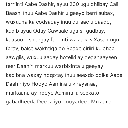
farriinti Aabe Daahir, ayuu 200 ugu dhiibay Cali
Baashi inuu Aabe Daahir u geeyo berri subax,
wuxuuna ka codsaday inuu quraac u qaado,
kadib ayuu Oday Cawaale uga sii gudbay,
kaasoo u sheegay farriinti walaalkiis Xasan ugu
faray, balse wakhtiga oo Raage ciriiri ku ahaa
aawgiis, wuxuu aaday hotelki ay deganaayeen
reer Daahir, markuu warbixinta u geeyay
kadibna waxay noqotay inuu seexdo qolka Aabe
Daahir iyo Hooyo Aamina u kireysnaa,
markaana ay hooyo Aamina la seexato
gabadheeda Deeqa iyo hooyadeed Mulaaxo.