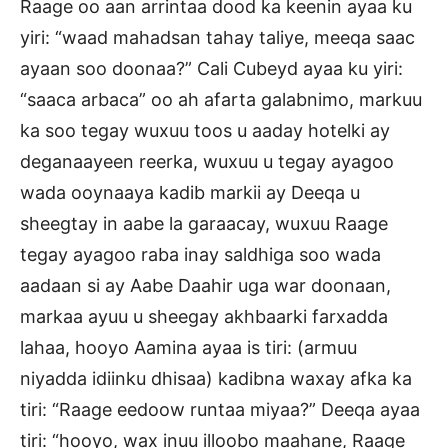
Raage oo aan arrintaa dood ka keenin ayaa ku
yiri: “waad mahadsan tahay taliye, meeqa saac
ayaan soo doonaa?” Cali Cubeyd ayaa ku yiri:
“saaca arbaca” oo ah afarta galabnimo, markuu
ka soo tegay wuxuu toos u aaday hotelki ay
deganaayeen reerka, wuxuu u tegay ayagoo
wada ooynaaya kadib markii ay Deeqa u
sheegtay in aabe la garaacay, wuxuu Raage
tegay ayagoo raba inay saldhiga soo wada
aadaan si ay Aabe Daahir uga war doonaan,
markaa ayuu u sheegay akhbaarki farxadda
lahaa, hooyo Aamina ayaa is tiri: (armuu
niyadda idiinku dhisaa) kadibna waxay afka ka
tiri: “Raage eedoow runtaa miyaa?” Deeqa ayaa
tiri: “hooyo, wax inuu illoobo maahane, Raage