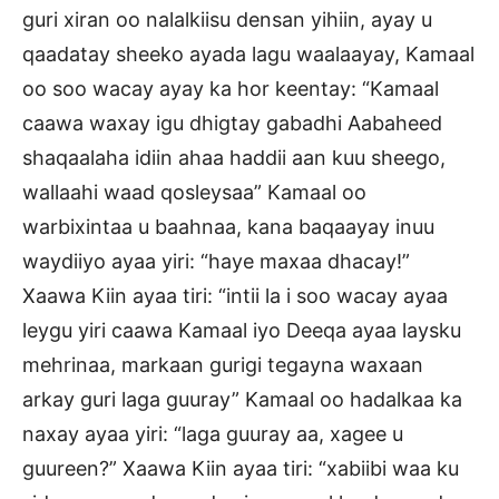
guri xiran oo nalalkiisu densan yihiin, ayay u
qaadatay sheeko ayada lagu waalaayay, Kamaal
oo soo wacay ayay ka hor keentay: “Kamaal
caawa waxay igu dhigtay gabadhi Aabaheed
shaqaalaha idiin ahaa haddii aan kuu sheego,
wallaahi waad qosleysaa” Kamaal oo
warbixintaa u baahnaa, kana baqaayay inuu
waydiiyo ayaa yiri: “haye maxaa dhacay!”
Xaawa Kiin ayaa tiri: “intii la i soo wacay ayaa
leygu yiri caawa Kamaal iyo Deeqa ayaa laysku
mehrinaa, markaan gurigi tegayna waxaan
arkay guri laga guuray” Kamaal oo hadalkaa ka
naxay ayaa yiri: “laga guuray aa, xagee u
guureen?” Xaawa Kiin ayaa tiri: “xabiibi waa ku