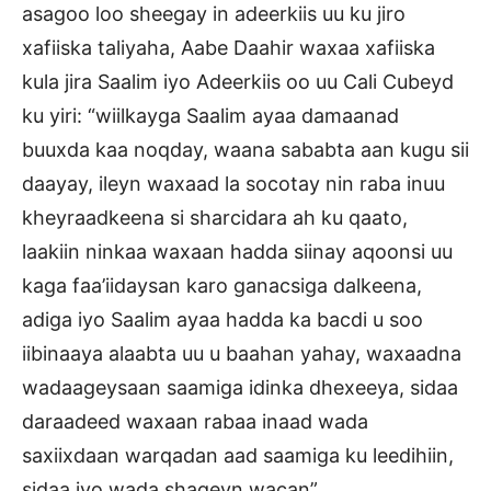
asagoo loo sheegay in adeerkiis uu ku jiro
xafiiska taliyaha, Aabe Daahir waxaa xafiiska
kula jira Saalim iyo Adeerkiis oo uu Cali Cubeyd
ku yiri: “wiilkayga Saalim ayaa damaanad
buuxda kaa noqday, waana sababta aan kugu sii
daayay, ileyn waxaad la socotay nin raba inuu
kheyraadkeena si sharcidara ah ku qaato,
laakiin ninkaa waxaan hadda siinay aqoonsi uu
kaga faa’iidaysan karo ganacsiga dalkeena,
adiga iyo Saalim ayaa hadda ka bacdi u soo
iibinaaya alaabta uu u baahan yahay, waxaadna
wadaageysaan saamiga idinka dhexeeya, sidaa
daraadeed waxaan rabaa inaad wada
saxiixdaan warqadan aad saamiga ku leedihiin,
sidaa iyo wada shaqeyn wacan”.