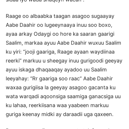
Raage oo albaabka taagan asagoo sugaayay
Aabe Daahir oo lugeeynaaya inuu soo boxo,
ayaa arkay Odaygi oo hore ka saaran gaarigi
Saalim, markaa ayuu Aabe Daahir wuxuu Saalim
ku yiri: “jooji gaariga, Raage ayaan waydiinaa
reerki” markuu u sheegay inuu gurigoodi geeyay
ayuu iskaga dhaqaaqay ayadoo uu Saalim
leeyahay: “Rr gaariga soo raac” Aabe Daahir
waxaa gurigiisa la geeyay asagoo gacanta ku
wata warqadi aqoonsiga saamiga ganacsiga uu
ku lahaa, reerkiisana waa yaabeen markuu
guriga keenay midki ay daraadii uga qaxeen.