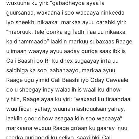
wuxuuna ku yiri: “gabadheyda ayaa la
guursanaa, waxaana i soo wacaaya ninkeeda
iyo sheekhi nikaaxa” markaa ayuu carabki yiri:
“mabruuk, telefoonka ag fadhi ilaa uu nikaaxa
ka dhammaado” laakiin markuu subaxaas Raage
u imaan waayay ayuu aaday guriga saaxiibkiis
Cali Baashi oo Rr ku dhex sugaayay inta uu
saldhiga ka soo laabanaayo, markaa ayuu
Raage ugu yimid Cali Baashi iyo Oday Cawaale
oo u sheegay inay walaalihiis waali ku dhow
yihiin, Raage ayaa ku yiri: “waxaad ku tiraahdaa
wuu fiican yahay, wuuna mashquulsan yahay,
laakiin goor dhow asagaa idin soo wacaaya”
markaana wuxuu Raage go’aan ku gaaray inuu
reerka gurigoodi ku celiyo, saaxiibkii Cali