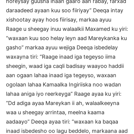
horeysay guusha inaan gaaro aan rabay, farxad
daraadeed ayaan kuu soo fiiriyay” Deeqa intay
xishootay ayay hoos fiirisay, markaa ayuu
Raage u sheegay inuu walaalkii Maxamed ku yiri:
“waxaan kuu soo helay leyn aad Mareykanka ku
gasho” markaa ayuu wejiga Deeqa isbedelay
waxayna tiri: “Raage inaad iga tegeyso iima
sheegin, waad iga caqli badisay waayoo haddii
aan ogaan lahaa inaad iga tegeyso, waxaan
ogolaan lahaa Kamaalka Ingiriiska noo wadan
lahaa aniga iyo reerkeyga” Raage ayaa ku yiri:
“Dd adiga ayaa Mareykan ii ah, walaalkeeyna
waa u sheegay arrintaa, meelna kaama
aadaayo” Deeqa ayaa tiri: “waxaan ka baqaa
inaad isbedesho oo lagu beddelo, markaana aad