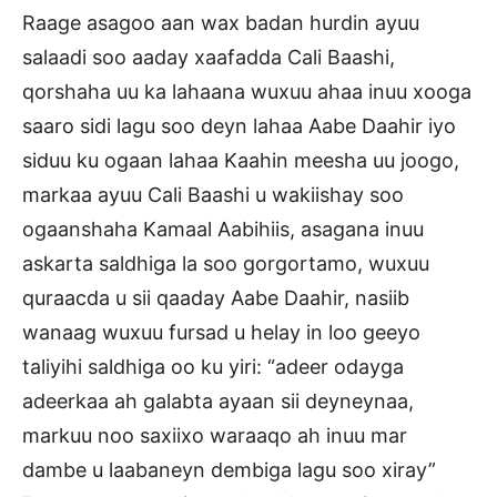
Raage asagoo aan wax badan hurdin ayuu
salaadi soo aaday xaafadda Cali Baashi,
qorshaha uu ka lahaana wuxuu ahaa inuu xooga
saaro sidi lagu soo deyn lahaa Aabe Daahir iyo
siduu ku ogaan lahaa Kaahin meesha uu joogo,
markaa ayuu Cali Baashi u wakiishay soo
ogaanshaha Kamaal Aabihiis, asagana inuu
askarta saldhiga la soo gorgortamo, wuxuu
quraacda u sii qaaday Aabe Daahir, nasiib
wanaag wuxuu fursad u helay in loo geeyo
taliyihi saldhiga oo ku yiri: “adeer odayga
adeerkaa ah galabta ayaan sii deyneynaa,
markuu noo saxiixo waraaqo ah inuu mar
dambe u laabaneyn dembiga lagu soo xiray”