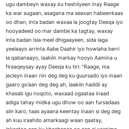
ugu dambeyn waxay ku heshiiyeen inay Raage
ka war sugaan, asagana ma seexan habeenkaas
oo dhan, inta badan waxaa la joogtay Deeqa iyo
hooyadeed oo mar dambe ka tagtay, waxay
inta badan isla meel dhigaayeen, sida laga
yeelaayo arrinta Aabe Daahir iyo howlaha berri
la qabanaayo, laakiin markay hooyo Aamina u
firaaqeysay ayay Deeqa ku tiri: “Raage, ma
jecleyn inaan nin deg deg ku guursado iyo inaan
gaaro go’aan deg deg ah, laakiin haddii ay
khasab igu noqoto, waxaad ogaataa inaad
adiga tahay midka ugu dhow oo aan fursadaas
siin karo, taas ayaana keentay inaan si deg deg
ah kuu iraahdo amarkaagi waan qaatay,