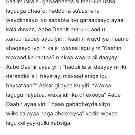
Saalim iska sii gabadhaada si mar uun usha
lagaaga dhaafo, haddana su’aasha la
waydiinaayo iyo sababta loo garaacaayo ayaa
kala duwan, Aabe Daahir markuu aad u
xanuunsaday ayuu yiri: “Kaahin waydiiya inaan u
shaqeeyo iyo in kale” waxaa lagu yiri: “Kaahin
maxaad ka rabtaa? ninkaa waa la sii daayay”
Aabe Daahir ayaa yiri: “haddii la sii daayay ninki
daraadiis la ii haystay, maxaad aniga igu
haysataan?” Askarigi ayaa ku yiri: “waxaa
lagugu haystaa, waxa idinka dhexeeya” Aabe
Daahir ayaa yiri: “inaan gabadheyda siiyo
wiilkiisa ayaa naga dhexeeysa” kadib waxaa
lagu celiyay qolki xabsiga.