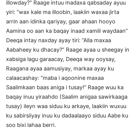
illowday?” Raage intuu madaxa qabsaday ayuu
yiri: “wax kale ma illoobin, laakiin waxaa jirta
arrin aan idinka qariyay, gaar ahaan hooyo
Aamina oo aan ka baqay inaad xamili waydaan”
Deeqa intay naxday ayay tiri: “Alla maxaa
Aabaheey ku dhacay?” Raage ayaa u sheegay in
xabsiga lagu garaacay, Deeqa way ooysay,
Raagana ayaa aamusiyay, markaa ayay ku
calaacashay: “maba i aqoonine maxaa
Saalimkaan baas aniga i tusay!” Raage wuu ka
baqay inuu yiraahdo (Saalim anigaa sawirkaaga
tusay) ileyn waa siduu ku arkaye, laakiin wuxuu
ku sabirsiiyay inuu ku dadaalaayo siduu Aabe ku
soo bixi lahaa berri.