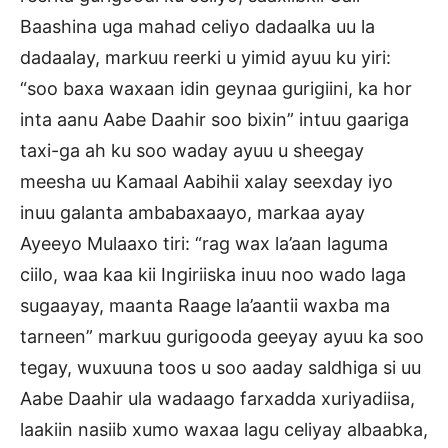
Baashina uga mahad celiyo dadaalka uu la
dadaalay, markuu reerki u yimid ayuu ku yiri:
“soo baxa waxaan idin geynaa gurigiini, ka hor
inta aanu Aabe Daahir soo bixin” intuu gaariga
taxi-ga ah ku soo waday ayuu u sheegay
meesha uu Kamaal Aabihii xalay seexday iyo
inuu galanta ambabaxaayo, markaa ayay
Ayeeyo Mulaaxo tiri: “rag wax la’aan laguma
ciilo, waa kaa kii Ingiriiska inuu noo wado laga
sugaayay, maanta Raage la’aantii waxba ma
tarneen” markuu gurigooda geeyay ayuu ka soo
tegay, wuxuuna toos u soo aaday saldhiga si uu
Aabe Daahir ula wadaago farxadda xuriyadiisa,
laakiin nasiib xumo waxaa lagu celiyay albaabka,