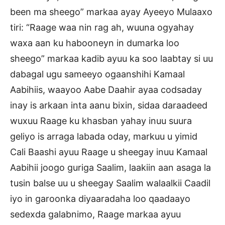
been ma sheego” markaa ayay Ayeeyo Mulaaxo
tiri: “Raage waa nin rag ah, wuuna ogyahay
waxa aan ku habooneyn in dumarka loo
sheego” markaa kadib ayuu ka soo laabtay si uu
dabagal ugu sameeyo ogaanshihi Kamaal
Aabihiis, waayoo Aabe Daahir ayaa codsaday
inay is arkaan inta aanu bixin, sidaa daraadeed
wuxuu Raage ku khasban yahay inuu suura
geliyo is arraga labada oday, markuu u yimid
Cali Baashi ayuu Raage u sheegay inuu Kamaal
Aabihii joogo guriga Saalim, laakiin aan asaga la
tusin balse uu u sheegay Saalim walaalkii Caadil
iyo in garoonka diyaaradaha loo qaadaayo
sedexda galabnimo, Raage markaa ayuu