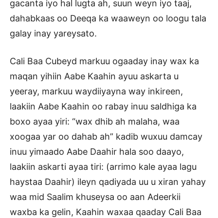
gacanta iyo hal lugta ah, suun weyn iyo taaj,
dahabkaas oo Deeqa ka waaweyn oo loogu tala
galay inay yareysato.
Cali Baa Cubeyd markuu ogaaday inay wax ka
maqan yihiin Aabe Kaahin ayuu askarta u
yeeray, markuu waydiiyayna way inkireen,
laakiin Aabe Kaahin oo rabay inuu saldhiga ka
boxo ayaa yiri: “wax dhib ah malaha, waa
xoogaa yar oo dahab ah” kadib wuxuu damcay
inuu yimaado Aabe Daahir hala soo daayo,
laakiin askarti ayaa tiri: (arrimo kale ayaa lagu
haystaa Daahir) ileyn qadiyada uu u xiran yahay
waa mid Saalim khuseysa oo aan Adeerkii
waxba ka gelin, Kaahin waxaa qaaday Cali Baa