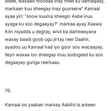
sidee, waxaad moodaa inay meel ku damaqday,
markaan kuu sheegay inay guureene” Kamaal
ayaa yiri: “soow kuuma sheegin Aabe inuu
ayaga ku soo degaayay?” markaa ayay Xaawa
Kiin niyadda u degtay, wixii ka dambeeyana
waxay baadi goob ugu jirtay reer Daahir,
ayadoo uu Kamaal had iyo goor soo wacaayay,
ileyn waxaa loo sheegay inuu sodogeed ku soo
degaayay guriga reerkaas.
70.
Kamaal oo yaaban markay Aabihii is arkeen