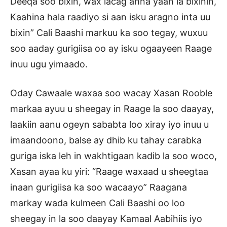
Deeqa soo bixin, wax lacag ahna yaan la bixinin,
Kaahina hala raadiyo si aan isku aragno inta uu
bixin” Cali Baashi markuu ka soo tegay, wuxuu
soo aaday gurigiisa oo ay isku ogaayeen Raage
inuu ugu yimaado.
Oday Cawaale waxaa soo wacay Xasan Rooble
markaa ayuu u sheegay in Raage la soo daayay,
laakiin aanu ogeyn sababta loo xiray iyo inuu u
imaandoono, balse ay dhib ku tahay carabka
guriga iska leh in wakhtigaan kadib la soo woco,
Xasan ayaa ku yiri: “Raage waxaad u sheegtaa
inaan gurigiisa ka soo wacaayo” Raagana
markay wada kulmeen Cali Baashi oo loo
sheegay in la soo daayay Kamaal Aabihiis iyo