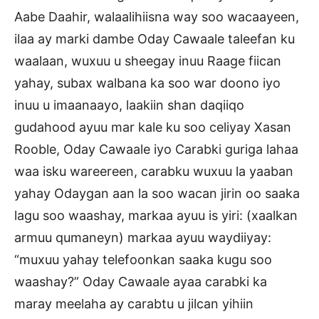
Aabe Daahir, walaalihiisna way soo wacaayeen,
ilaa ay marki dambe Oday Cawaale taleefan ku
waalaan, wuxuu u sheegay inuu Raage fiican
yahay, subax walbana ka soo war doono iyo
inuu u imaanaayo, laakiin shan daqiiqo
gudahood ayuu mar kale ku soo celiyay Xasan
Rooble, Oday Cawaale iyo Carabki guriga lahaa
waa isku wareereen, carabku wuxuu la yaaban
yahay Odaygan aan la soo wacan jirin oo saaka
lagu soo waashay, markaa ayuu is yiri: (xaalkan
armuu qumaneyn) markaa ayuu waydiiyay:
“muxuu yahay telefoonkan saaka kugu soo
waashay?” Oday Cawaale ayaa carabki ka
maray meelaha ay carabtu u jilcan yihiin