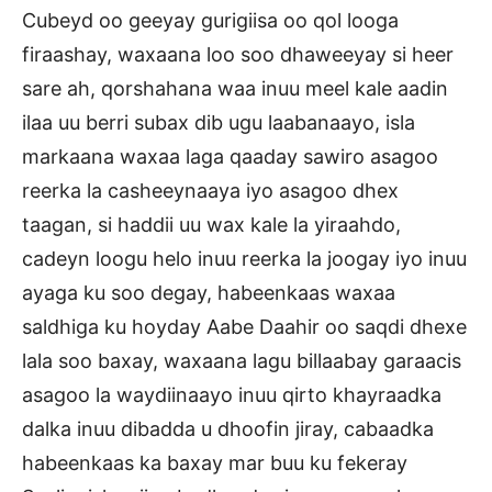
Cubeyd oo geeyay gurigiisa oo qol looga
firaashay, waxaana loo soo dhaweeyay si heer
sare ah, qorshahana waa inuu meel kale aadin
ilaa uu berri subax dib ugu laabanaayo, isla
markaana waxaa laga qaaday sawiro asagoo
reerka la casheeynaaya iyo asagoo dhex
taagan, si haddii uu wax kale la yiraahdo,
cadeyn loogu helo inuu reerka la joogay iyo inuu
ayaga ku soo degay, habeenkaas waxaa
saldhiga ku hoyday Aabe Daahir oo saqdi dhexe
lala soo baxay, waxaana lagu billaabay garaacis
asagoo la waydiinaayo inuu qirto khayraadka
dalka inuu dibadda u dhoofin jiray, cabaadka
habeenkaas ka baxay mar buu ku fekeray