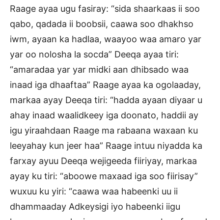
Raage ayaa ugu fasiray: “sida shaarkaas ii soo
qabo, qadada ii boobsii, caawa soo dhakhso
iwm, ayaan ka hadlaa, waayoo waa amaro yar
yar oo nolosha la socda” Deeqa ayaa tiri:
“amaradaa yar yar midki aan dhibsado waa
inaad iga dhaaftaa” Raage ayaa ka ogolaaday,
markaa ayay Deeqa tiri: “hadda ayaan diyaar u
ahay inaad waalidkeey iga doonato, haddii ay
igu yiraahdaan Raage ma rabaana waxaan ku
leeyahay kun jeer haa” Raage intuu niyadda ka
farxay ayuu Deeqa wejigeeda fiiriyay, markaa
ayay ku tiri: “aboowe maxaad iga soo fiirisay”
wuxuu ku yiri: “caawa waa habeenki uu ii
dhammaaday Adkeysigi iyo habeenki iigu