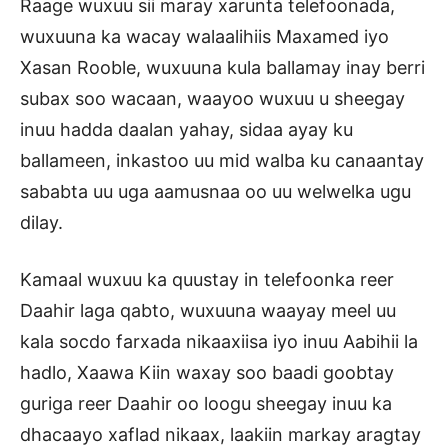
Raage wuxuu sii maray xarunta telefoonada,
wuxuuna ka wacay walaalihiis Maxamed iyo
Xasan Rooble, wuxuuna kula ballamay inay berri
subax soo wacaan, waayoo wuxuu u sheegay
inuu hadda daalan yahay, sidaa ayay ku
ballameen, inkastoo uu mid walba ku canaantay
sababta uu uga aamusnaa oo uu welwelka ugu
dilay.
Kamaal wuxuu ka quustay in telefoonka reer
Daahir laga qabto, wuxuuna waayay meel uu
kala socdo farxada nikaaxiisa iyo inuu Aabihii la
hadlo, Xaawa Kiin waxay soo baadi goobtay
guriga reer Daahir oo loogu sheegay inuu ka
dhacaayo xaflad nikaax, laakiin markay aragtay