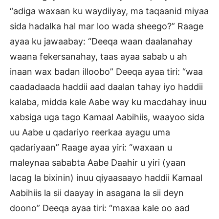
“adiga waxaan ku waydiiyay, ma taqaanid miyaa
sida hadalka hal mar loo wada sheego?” Raage
ayaa ku jawaabay: “Deeqa waan daalanahay
waana fekersanahay, taas ayaa sabab u ah
inaan wax badan illoobo” Deeqa ayaa tiri: “waa
caadadaada haddii aad daalan tahay iyo haddii
kalaba, midda kale Aabe way ku macdahay inuu
xabsiga uga tago Kamaal Aabihiis, waayoo sida
uu Aabe u qadariyo reerkaa ayagu uma
qadariyaan” Raage ayaa yiri: “waxaan u
maleynaa sababta Aabe Daahir u yiri (yaan
lacag la bixinin) inuu qiyaasaayo haddii Kamaal
Aabihiis la sii daayay in asagana la sii deyn
doono” Deeqa ayaa tiri: “maxaa kale oo aad