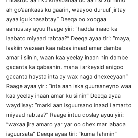
inkastoo aan ku khasbanaa oo aan si xornimo
ah go’aankaas ku gaarin, waayoo duruuf jirtay
ayaa igu khasabtay” Deeqa oo xoogaa
aamustay ayuu Raage yiri: “hadda inaad ka
laabato miyaad rabtaa?” Deeqa ayaa tiri: “maya,
laakiin waxaan kaa rabaa inaad amar dambe
amar i siinin, waan kaa yeelay inaan nin dambe
gacanta ka qabsanin, mana i arkeysid anigoo
gacanta haysta inta ay wax naga dhexeeyaan”
Raage ayaa yiri: “inta aan iska guursaneyno waa
kaa yeelay inaan amar ku siinin” Deeqa ayaa
waydiisay: “marki aan isguursano inaad i amarto
miyaad rabtaa?” Raage intuu qoslay ayuu yiri:
“waxaa jira amaro yar yar oo dhex mar labada
isguursata” Deeqa ayaa tiri: “kuma fahmin”