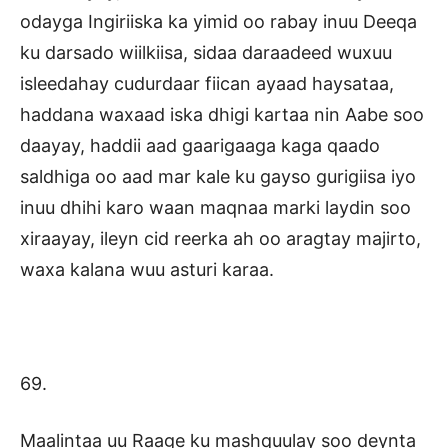
odayga Ingiriiska ka yimid oo rabay inuu Deeqa
ku darsado wiilkiisa, sidaa daraadeed wuxuu
isleedahay cudurdaar fiican ayaad haysataa,
haddana waxaad iska dhigi kartaa nin Aabe soo
daayay, haddii aad gaarigaaga kaga qaado
saldhiga oo aad mar kale ku gayso gurigiisa iyo
inuu dhihi karo waan maqnaa marki laydin soo
xiraayay, ileyn cid reerka ah oo aragtay majirto,
waxa kalana wuu asturi karaa.
69.
Maalintaa uu Raage ku mashquulay soo deynta