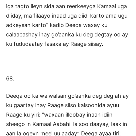
iga tagto ileyn sida aan reerkeeyga Kamaal uga
diiday, ma filaayo inaad uga diidi karto ama ugu
adkeysan karto” kadib Deeqa waxay ku
calaacashay inay go’aanka ku deg degtay oo ay
ku fududaatay fasaxa ay Raage siisay.
68.
Deeqa oo ka walwalsan go’aanka deg deg ah ay
ku gaartay inay Raage siiso kalsoonida ayuu
Raage ku yiri: “waxaan illoobay inaan idiin
sheego in Kamaal Aabahii la soo daayay, laakiin
aan la ogeyn meel uu aaday” Deeqa ayaa tiri: