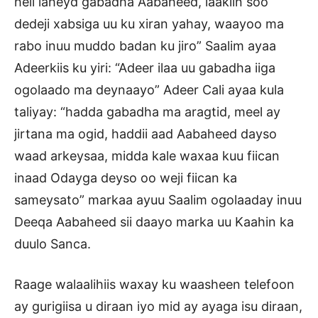
heli laheyd gabadha Aabaheed, laakiin soo
dedeji xabsiga uu ku xiran yahay, waayoo ma
rabo inuu muddo badan ku jiro” Saalim ayaa
Adeerkiis ku yiri: “Adeer ilaa uu gabadha iiga
ogolaado ma deynaayo” Adeer Cali ayaa kula
taliyay: “hadda gabadha ma aragtid, meel ay
jirtana ma ogid, haddii aad Aabaheed dayso
waad arkeysaa, midda kale waxaa kuu fiican
inaad Odayga deyso oo weji fiican ka
sameysato” markaa ayuu Saalim ogolaaday inuu
Deeqa Aabaheed sii daayo marka uu Kaahin ka
duulo Sanca.
Raage walaalihiis waxay ku waasheen telefoon
ay gurigiisa u diraan iyo mid ay ayaga isu diraan,