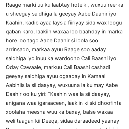
Raage marki uu ku laabtay hotelki, wuxuu reerka
u sheegay saldhiga la geeyay Aabe Daahir iyo
Kaahin, kadib ayaa laysla fiiriyay sida wax loogu
qaban karo, laakiin waxaa loo baahday in marka
hore loo tago Aabe Daahir si loola soo
arrinsado, markaa ayuu Raage soo aaday
saldhiga iyo inuu ka wardoono Cali Baashi iyo
Oday Cawaale, markuu Cali Baashi cashadi
geeyay saldhiga ayuu ogaaday in Kamaal
Aabihiis la sii daayay, wuxuuna la kulmay Aabe
Daahir oo ku yiri: “Kaahin waa la sii daayay,
anigana waa igaraaceen, laakiin kiiski dhoofinta
xoolaha meesha wuu ka baxay, balse waxaa
weli taagan kii Deeqa, sidaa daraadeed yaanay