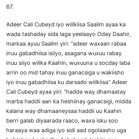
67.
Adeer Cali Cubeyd iyo wiilkiisa Saalim ayaa ka
wada tashaday sida laga yeelaayo Oday Daahir,
markaa ayuu Saalim yiri: “adeer waxaan rabaa
inuu gabadhiisa isiiyo, asagana wuxuu rabay
inuu siiyo wiilka Kaahin, wuxuuna u socday laba
arrin oo mid tahay inuu ganacsiga u wakiisho
iyo inuu gabadhiisa ku darsado wiilkiisa” Adeer
Cali Cubeyd ayaa yiri: “hadda way dhamaatay
marba haddii aan ka heshiinay ganacsigi, midda
kalana way dhamaaneysaa haddii uu Kaahin
berri galab diyaarada raaco, waxa isku soo
haraaya waa adiga iyo sidi aad ogolaasho uga