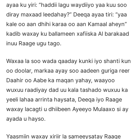
ayaa ku yiri: “haddii lagu waydiiyo yaa kuu soo
diray maxaad leedahay?” Deeqa ayaa tiri: “yaa
kale oo aan dhihi karaa oo aan Kamaal aheyn”
kadib waxay ku ballameen xafiiska Al barakaad
inuu Raage ugu tago.
Waxaa la soo wada qaaday kunki iyo shanti kun
oo doolar, markaa ayay soo aadeen guriga reer
Daahir oo Aabe ka maqan yahay, waayoo
wuxuu raadiyay dad uu kala tashado wuxuu ka
yeeli lahaa arrinta haysata, Deeqa iyo Raage
waxay lacagti u dhiibeen Ayeeyo Mulaaxo si ay
ayada u hayso.
Yaasmiin waxay xiriir la sameeysatay Raage