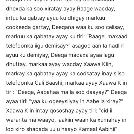
dhexda ka soo xiratay ayay Raage wacday,
intuu ka qabtay ayuu ku dhigay markuu
codkeeda gartay, Deeqana waa ku soo celisay,
markuu ka qabatay ayay ku tiri: “Raage, maxaad
telefoonka iigu demisay?” asagoo aan la hadlin
ayuu ku demiyay, Deeqa madaxa ayaa lagu
dhuftay, markaa ayay wacday Xaawa Kiin,
markay ka qabatay ayay ka codsatay inay siiso
telefoonka Cali Baashi, markaa ayay Xaawa Kiin
tiri: “Deeqa, Aabahaa ma la soo daayay?” Deeqa
ayaa tiri: “yaa ku ogeeysiiyay in Aabe la xiray?”
Xaawa Kiin intay qososhay ayay tiri: “cid ii
waranta ma waayo, laakiin waan ka xumahay in
loo xiro shaqada uu u haayo Kamaal Aabihii”