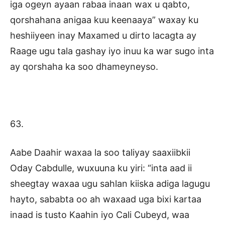
iga ogeyn ayaan rabaa inaan wax u qabto,
qorshahana anigaa kuu keenaaya” waxay ku
heshiiyeen inay Maxamed u dirto lacagta ay
Raage ugu tala gashay iyo inuu ka war sugo inta
ay qorshaha ka soo dhameyneyso.
63.
Aabe Daahir waxaa la soo taliyay saaxiibkii
Oday Cabdulle, wuxuuna ku yiri: “inta aad ii
sheegtay waxaa ugu sahlan kiiska adiga lagugu
hayto, sababta oo ah waxaad uga bixi kartaa
inaad is tusto Kaahin iyo Cali Cubeyd, waa