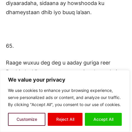
diyaaradaha, sidaana ay howshooda ku
dhameystaan dhib iyo buuq la’aan.
65.
Raage wuxuu deg deg u aaday guriga reer
Daahir, laakiin wuxuu tegay guri aad moodo in
We value your privacy
laga guuray, markuu maskaxdiisa ka
shaqeysiiyay, wuxuu go’aansaday inuu garoonka
We use cookies to enhance your browsing experience,
serve personalized ads or content, and analyze our traffic.
diyaaradaha aado, Aabe Daahir wuxuu reerki
By clicking "Accept All", you consent to our use of cookies.
geeyay hotel, markaa ayuu garoonka
diyaaradaha aaday si uu uga soo wado Kamaal
Customize
Reject All
Accept All
Aabihii, wuxuuna laaluush siiyay ciidamada