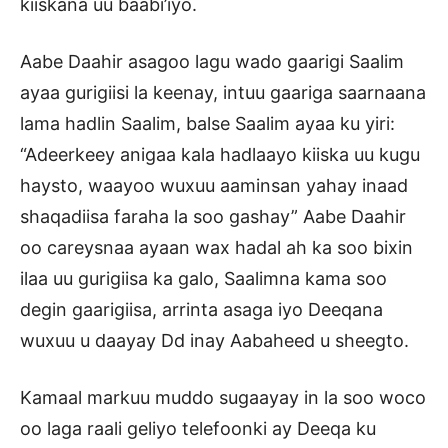
kiiskana uu baabi’iyo.
Aabe Daahir asagoo lagu wado gaarigi Saalim
ayaa gurigiisi la keenay, intuu gaariga saarnaana
lama hadlin Saalim, balse Saalim ayaa ku yiri:
“Adeerkeey anigaa kala hadlaayo kiiska uu kugu
haysto, waayoo wuxuu aaminsan yahay inaad
shaqadiisa faraha la soo gashay” Aabe Daahir
oo careysnaa ayaan wax hadal ah ka soo bixin
ilaa uu gurigiisa ka galo, Saalimna kama soo
degin gaarigiisa, arrinta asaga iyo Deeqana
wuxuu u daayay Dd inay Aabaheed u sheegto.
Kamaal markuu muddo sugaayay in la soo woco
oo laga raali geliyo telefoonki ay Deeqa ku