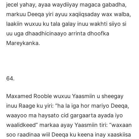
jecel yahay, ayaa waydiiyay magaca gabadha,
markuu Deeqa yiri ayuu xaqiiqsaday wax walba,
laakiin wuxuu ku tala galay inuu wakhti siiyo si
uu uga dhaadhicinaayo arrinta dhoofka
Mareykanka.
64.
Maxamed Rooble wuxuu Yaasmiin u sheegay
inuu Raage ku yiri: “ha la iga hor mariyo Deeqa,
waayoo ma haysato cid gargaarta ayada iyo
waalidkeed” markaa ayay Yaasmiin tiri: “waxaan
soo raadinaa wiil Deeqa ku keena inay xaaskiisa