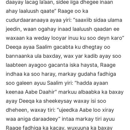
daayay lacag la’aan, sidee iiga dhegee inaan
ahay laaluush qaate” Raage oo ka
cudurdaaranaaya ayaa yiri: “saaxiib sidaa ulama
jeedin, waan ogahay inaad laaluush qaadan ee
waxaan ka weday looyar inuu ku soo deyn karo”
Deeqa ayaa Saalim gacabta ku dhegtay oo
bannaanka ula baxday, wax yar kadib ayay soo
laabteen ayagoo gacanta iska haysta, Raage
indhaa ka soo haray, markay gudaha fadhiga
soo galeen ayuu Saalim yiri: “hadda ayaan
keenaa Aabe Daahir” markuu albaabka ka baxay
ayay Deeqa ka sheekeysay waxay isi soo
dheheen, waxay tiri: “ujeedka Aabe loo xiray
waa aniga daraadeey” intaa markay tiri ayuu
Raage fadhiga ka kacay, wuxuuna ka baxay