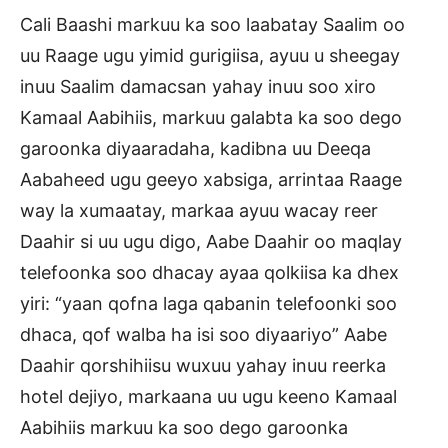
Cali Baashi markuu ka soo laabatay Saalim oo
uu Raage ugu yimid gurigiisa, ayuu u sheegay
inuu Saalim damacsan yahay inuu soo xiro
Kamaal Aabihiis, markuu galabta ka soo dego
garoonka diyaaradaha, kadibna uu Deeqa
Aabaheed ugu geeyo xabsiga, arrintaa Raage
way la xumaatay, markaa ayuu wacay reer
Daahir si uu ugu digo, Aabe Daahir oo maqlay
telefoonka soo dhacay ayaa qolkiisa ka dhex
yiri: “yaan qofna laga qabanin telefoonki soo
dhaca, qof walba ha isi soo diyaariyo” Aabe
Daahir qorshihiisu wuxuu yahay inuu reerka
hotel dejiyo, markaana uu ugu keeno Kamaal
Aabihiis markuu ka soo dego garoonka