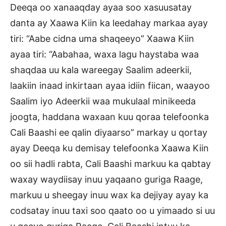
Deeqa oo xanaaqday ayaa soo xasuusatay
danta ay Xaawa Kiin ka leedahay markaa ayay
tiri: “Aabe cidna uma shaqeeyo” Xaawa Kiin
ayaa tiri: “Aabahaa, waxa lagu haystaba waa
shaqdaa uu kala wareegay Saalim adeerkii,
laakiin inaad inkirtaan ayaa idiin fiican, waayoo
Saalim iyo Adeerkii waa mukulaal minikeeda
joogta, haddana waxaan kuu qoraa telefoonka
Cali Baashi ee qalin diyaarso” markay u qortay
ayay Deeqa ku demisay telefoonka Xaawa Kiin
oo sii hadli rabta, Cali Baashi markuu ka qabtay
waxay waydiisay inuu yaqaano guriga Raage,
markuu u sheegay inuu wax ka dejiyay ayay ka
codsatay inuu taxi soo qaato oo u yimaado si uu