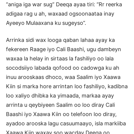
“aniga iga war sug” Deeqa ayaa tiri: “Rr reerka
adigaa rag u ah, waxaad ogsoonaataa inay
Ayeeyo Mulaaxana ku sugeyso”.
Arrinka sidi wax looga qaban lahaa ayay ka
fekereen Raage iyo Cali Baashi, ugu dambeyn
waxaa la helay in sirtaas la fashiliyo oo lala
socodsiiyo labada qofood oo cadowga ku ah
inuu arooskaas dhoco, waa Saalim iyo Xaawa
Kiin si marka hore arrintan loo fashiliyo, kadibna
loo xaliyo dhibka ka yimaada, markaa ayay
arrinta u qeybiyeen Saalim oo loo diray Cali
Baashi iyo Xaawa Kiin oo telefoon loo diray,
ayadoo arooska lagu casuumaayo, isla markiiba
Xaawa Kiin waxay soo wacday Deeqa oo