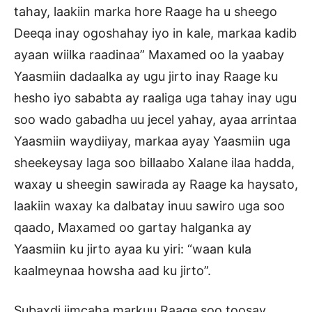
tahay, laakiin marka hore Raage ha u sheego
Deeqa inay ogoshahay iyo in kale, markaa kadib
ayaan wiilka raadinaa” Maxamed oo la yaabay
Yaasmiin dadaalka ay ugu jirto inay Raage ku
hesho iyo sababta ay raaliga uga tahay inay ugu
soo wado gabadha uu jecel yahay, ayaa arrintaa
Yaasmiin waydiiyay, markaa ayay Yaasmiin uga
sheekeysay laga soo billaabo Xalane ilaa hadda,
waxay u sheegin sawirada ay Raage ka haysato,
laakiin waxay ka dalbatay inuu sawiro uga soo
qaado, Maxamed oo gartay halganka ay
Yaasmiin ku jirto ayaa ku yiri: “waan kula
kaalmeynaa howsha aad ku jirto”.
Subaxdi jimcaha markuu Raage soo toosay,