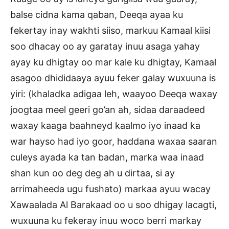
balse cidna kama qaban, Deeqa ayaa ku
fekertay inay wakhti siiso, markuu Kamaal kiisi
soo dhacay oo ay garatay inuu asaga yahay
ayay ku dhigtay oo mar kale ku dhigtay, Kamaal
asagoo dhididaaya ayuu feker galay wuxuuna is
yiri: (khaladka adigaa leh, waayoo Deeqa waxay
joogtaa meel geeri go’an ah, sidaa daraadeed
waxay kaaga baahneyd kaalmo iyo inaad ka
war hayso had iyo goor, haddana waxaa saaran
culeys ayada ka tan badan, marka waa inaad
shan kun oo deg deg ah u dirtaa, si ay
arrimaheeda ugu fushato) markaa ayuu wacay
Xawaalada Al Barakaad oo u soo dhigay lacagti,
wuxuuna ku fekeray inuu woco berri markay