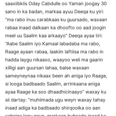
saaxiibkiis Oday Cabdulle oo Yaman joogay 30
sano in ka badan, markaa ayuu Deeqa ku yiri:
“ma rabo inuu carabkaas ku guursado, waxaan
rabaa inaad dalkaan ka dhoofto oo aad joogin
meel uu Saalim kaa arkaayo” Deeqa ayaa tiri:
“Aabe Saalim iyo Kamaal labadaba ma rabo,
Raage ayaan rabaa, laakiin laftiisa ma rabo in
hadda laygu nikaaxo, waayoo weli ma gaarin
xilligi aan guursan lahaa, balse waxaan
sameyneynaa nikaax been ah aniga iyo Raage,
si looga badbaado Saalim, arrinkaana aniga
ayaa Raage ka soo dhaadhicinaayo” waxay ku
sii dartay: “muhiimada ugu weyn waxay tahay
inaad adiga ka badbaado shirqoolka oo aan
xabsiga lagu geyn, markaan hubsado inaad ka