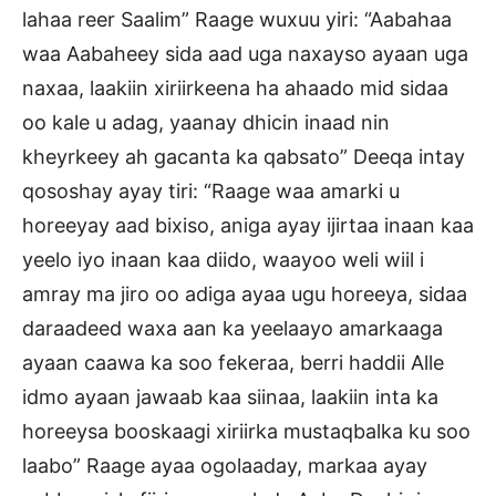
lahaa reer Saalim” Raage wuxuu yiri: “Aabahaa
waa Aabaheey sida aad uga naxayso ayaan uga
naxaa, laakiin xiriirkeena ha ahaado mid sidaa
oo kale u adag, yaanay dhicin inaad nin
kheyrkeey ah gacanta ka qabsato” Deeqa intay
qososhay ayay tiri: “Raage waa amarki u
horeeyay aad bixiso, aniga ayay ijirtaa inaan kaa
yeelo iyo inaan kaa diido, waayoo weli wiil i
amray ma jiro oo adiga ayaa ugu horeeya, sidaa
daraadeed waxa aan ka yeelaayo amarkaaga
ayaan caawa ka soo fekeraa, berri haddii Alle
idmo ayaan jawaab kaa siinaa, laakiin inta ka
horeeysa booskaagi xiriirka mustaqbalka ku soo
laabo” Raage ayaa ogolaaday, markaa ayay