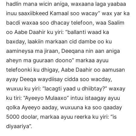
hadlin mana wicin aniga, waxaana laga yaabaa
inuu saaxiibkeed Kamaal soo wacay” wax yar ka
bacdi waxaa soo dhacay telefoon, waa Saalim
oo Aabe Daahir ku yiri: “ballanti waad ka
baxday, laakiin markaan cid dambe oo ku
aamineysa ma jiraan, Deeqana nin aan aniga
aheyn ma guuraan doono” markaa ayuu
telefoonki ku dhigay, Aabe Daahir oo aamusan
ayay Deeqa waydiisay cidda soo wacday,
wuxuu ku yiri: “lacagti yaad u dhiibtay?” waxay
ku tiri: “Ayeeyo Mulaaxo” intuu istaagay ayuu
qolka Ayeeyo aaday, wuxuuna ka soo qaaday
5000 doolar, markaa ayuu reerka ku yiri: “is
diyaariya”.