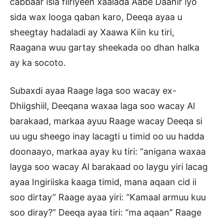
cabbaar isla fiiriyeen xaalada Aabe Daahir iyo
sida wax looga qaban karo, Deeqa ayaa u
sheegtay hadaladi ay Xaawa Kiin ku tiri,
Raagana wuu gartay sheekada oo dhan halka
ay ka socoto.
Subaxdi ayaa Raage laga soo wacay ex-
Dhiigshiil, Deeqana waxaa laga soo wacay Al
barakaad, markaa ayuu Raage wacay Deeqa si
uu ugu sheego inay lacagti u timid oo uu hadda
doonaayo, markaa ayay ku tiri: “anigana waxaa
layga soo wacay Al barakaad oo laygu yiri lacag
ayaa Ingiriiska kaaga timid, mana aqaan cid ii
soo dirtay” Raage ayaa yiri: “Kamaal armuu kuu
soo diray?” Deeqa ayaa tiri: “ma aqaan” Raage