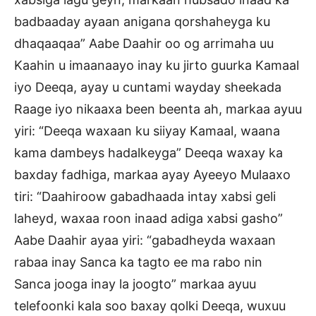
badbaaday ayaan anigana qorshaheyga ku
dhaqaaqaa” Aabe Daahir oo og arrimaha uu
Kaahin u imaanaayo inay ku jirto guurka Kamaal
iyo Deeqa, ayay u cuntami wayday sheekada
Raage iyo nikaaxa been beenta ah, markaa ayuu
yiri: “Deeqa waxaan ku siiyay Kamaal, waana
kama dambeys hadalkeyga” Deeqa waxay ka
baxday fadhiga, markaa ayay Ayeeyo Mulaaxo
tiri: “Daahiroow gabadhaada intay xabsi geli
laheyd, waxaa roon inaad adiga xabsi gasho”
Aabe Daahir ayaa yiri: “gabadheyda waxaan
rabaa inay Sanca ka tagto ee ma rabo nin
Sanca jooga inay la joogto” markaa ayuu
telefoonki kala soo baxay qolki Deeqa, wuxuu