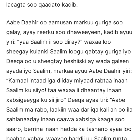
lacagta soo qaadato kadib.
Aabe Daahir oo aamusan markuu guriga soo
galay, ayay reerku soo dhaweeyeen, kadib ayuu
yiri: “yaa Saalim ii soo diray?” waxaa loo
sheegay kulanki Saalim loogu qabtay guriga iyo
Deeqa oo u sheegtay heshiiski ay wada galeen
ayada iyo Saalim, markaa ayuu Aabe Daahir yiri:
“Kamaal intaad iga diiday miyaad rabtaa inaan
Saalim ku siiyo! taa waxaa ii dhaantay inaan
xabsigeeyga ku sii jiro” Deeqa ayaa tiri: “Aabe
Saalim ma rabo, laakiin waa dariiqa kali ah oo ila
sahlanaaday inaan caawa xabsiga kaaga soo
saaro, berrina inaan hadda ka tashano ayaa loo
baahan yahay, waayoo haddii uu Saalim runta