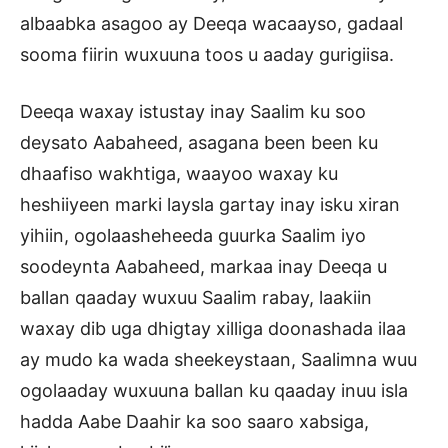
albaabka asagoo ay Deeqa wacaayso, gadaal
sooma fiirin wuxuuna toos u aaday gurigiisa.
Deeqa waxay istustay inay Saalim ku soo
deysato Aabaheed, asagana been been ku
dhaafiso wakhtiga, waayoo waxay ku
heshiiyeen marki laysla gartay inay isku xiran
yihiin, ogolaasheheeda guurka Saalim iyo
soodeynta Aabaheed, markaa inay Deeqa u
ballan qaaday wuxuu Saalim rabay, laakiin
waxay dib uga dhigtay xilliga doonashada ilaa
ay mudo ka wada sheekeystaan, Saalimna wuu
ogolaaday wuxuuna ballan ku qaaday inuu isla
hadda Aabe Daahir ka soo saaro xabsiga,