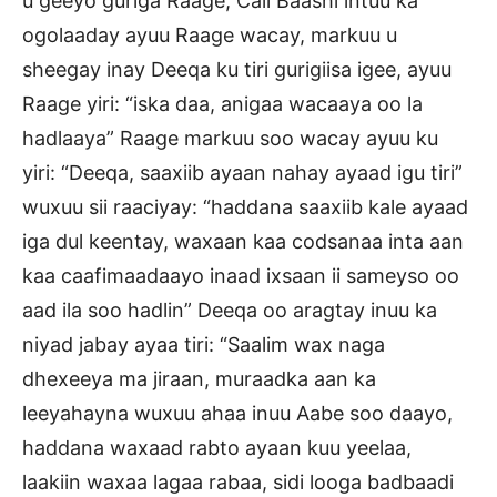
u geeyo guriga Raage, Cali Baashi intuu ka
ogolaaday ayuu Raage wacay, markuu u
sheegay inay Deeqa ku tiri gurigiisa igee, ayuu
Raage yiri: “iska daa, anigaa wacaaya oo la
hadlaaya” Raage markuu soo wacay ayuu ku
yiri: “Deeqa, saaxiib ayaan nahay ayaad igu tiri”
wuxuu sii raaciyay: “haddana saaxiib kale ayaad
iga dul keentay, waxaan kaa codsanaa inta aan
kaa caafimaadaayo inaad ixsaan ii sameyso oo
aad ila soo hadlin” Deeqa oo aragtay inuu ka
niyad jabay ayaa tiri: “Saalim wax naga
dhexeeya ma jiraan, muraadka aan ka
leeyahayna wuxuu ahaa inuu Aabe soo daayo,
haddana waxaad rabto ayaan kuu yeelaa,
laakiin waxaa lagaa rabaa, sidi looga badbaadi