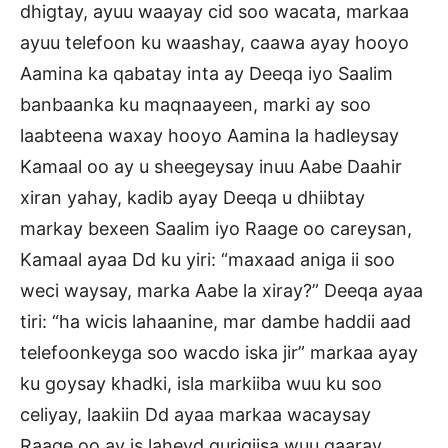
dhigtay, ayuu waayay cid soo wacata, markaa
ayuu telefoon ku waashay, caawa ayay hooyo
Aamina ka qabatay inta ay Deeqa iyo Saalim
banbaanka ku maqnaayeen, marki ay soo
laabteena waxay hooyo Aamina la hadleysay
Kamaal oo ay u sheegeysay inuu Aabe Daahir
xiran yahay, kadib ayay Deeqa u dhiibtay
markay bexeen Saalim iyo Raage oo careysan,
Kamaal ayaa Dd ku yiri: “maxaad aniga ii soo
weci waysay, marka Aabe la xiray?” Deeqa ayaa
tiri: “ha wicis lahaanine, mar dambe haddii aad
telefoonkeyga soo wacdo iska jir” markaa ayay
ku goysay khadki, isla markiiba wuu ku soo
celiyay, laakiin Dd ayaa markaa wacaysay
Raage oo ay is laheyd gurigiisa wuu gaaray,