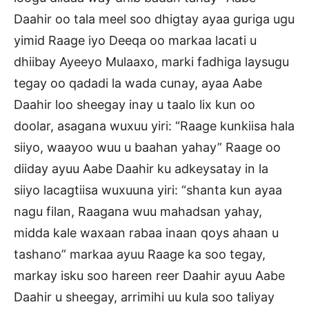
Daahir oo tala meel soo dhigtay ayaa guriga ugu
yimid Raage iyo Deeqa oo markaa lacati u
dhiibay Ayeeyo Mulaaxo, marki fadhiga laysugu
tegay oo qadadi la wada cunay, ayaa Aabe
Daahir loo sheegay inay u taalo lix kun oo
doolar, asagana wuxuu yiri: “Raage kunkiisa hala
siiyo, waayoo wuu u baahan yahay” Raage oo
diiday ayuu Aabe Daahir ku adkeysatay in la
siiyo lacagtiisa wuxuuna yiri: “shanta kun ayaa
nagu filan, Raagana wuu mahadsan yahay,
midda kale waxaan rabaa inaan qoys ahaan u
tashano” markaa ayuu Raage ka soo tegay,
markay isku soo hareen reer Daahir ayuu Aabe
Daahir u sheegay, arrimihi uu kula soo taliyay