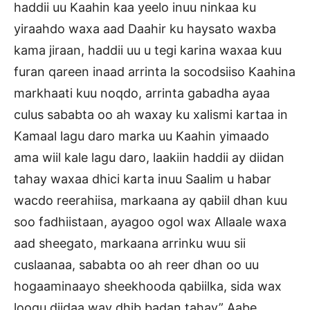
haddii uu Kaahin kaa yeelo inuu ninkaa ku
yiraahdo waxa aad Daahir ku haysato waxba
kama jiraan, haddii uu u tegi karina waxaa kuu
furan qareen inaad arrinta la socodsiiso Kaahina
markhaati kuu noqdo, arrinta gabadha ayaa
culus sababta oo ah waxay ku xalismi kartaa in
Kamaal lagu daro marka uu Kaahin yimaado
ama wiil kale lagu daro, laakiin haddii ay diidan
tahay waxaa dhici karta inuu Saalim u habar
wacdo reerahiisa, markaana ay qabiil dhan kuu
soo fadhiistaan, ayagoo ogol wax Allaale waxa
aad sheegato, markaana arrinku wuu sii
cuslaanaa, sababta oo ah reer dhan oo uu
hogaaminaayo sheekhooda qabiilka, sida wax
loogu diidaa way dhib badan tahay” Aabe