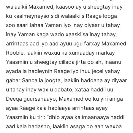
walaalkii Maxamed, kaasoo ay u sheegtay inay
ku kaalmeyneyso sidi walaalkiis Raage looga
soo saari lahaa Yaman iyo inay diyaar u tahay
inay Yaman kaga wado xaaskiisa inay tahay,
arrintaas aad iyo aad ayuu ugu farxay Maxamed
Rooble, laakiin wuxuu ka xumaaday markay
Yaasmiin u sheegtay cillada jirta oo ah, inaanu
ayada la hadleynin Raage iyo inuu jecel yahay
gabar Sanca la joogta, laakiin haddana ay diyaar
u tahay inay wax u qabato, xataa haddii uu
Deeqa guursanaayo, Maxamed oo ku yiri aniga
ayaa Raage kala hadlaaya arrintaas ayay
Yaasmiin ku tiri: “dhib ayaa ka imaanaaya haddii
aad kala hadasho, laakiin asaga oo aan waxba