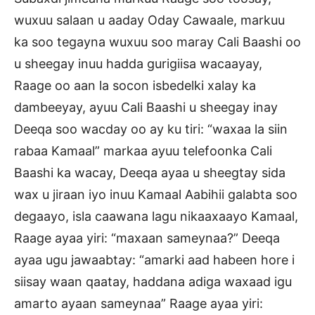
wuxuu salaan u aaday Oday Cawaale, markuu
ka soo tegayna wuxuu soo maray Cali Baashi oo
u sheegay inuu hadda gurigiisa wacaayay,
Raage oo aan la socon isbedelki xalay ka
dambeeyay, ayuu Cali Baashi u sheegay inay
Deeqa soo wacday oo ay ku tiri: “waxaa la siin
rabaa Kamaal” markaa ayuu telefoonka Cali
Baashi ka wacay, Deeqa ayaa u sheegtay sida
wax u jiraan iyo inuu Kamaal Aabihii galabta soo
degaayo, isla caawana lagu nikaaxaayo Kamaal,
Raage ayaa yiri: “maxaan sameynaa?” Deeqa
ayaa ugu jawaabtay: “amarki aad habeen hore i
siisay waan qaatay, haddana adiga waxaad igu
amarto ayaan sameynaa” Raage ayaa yiri: