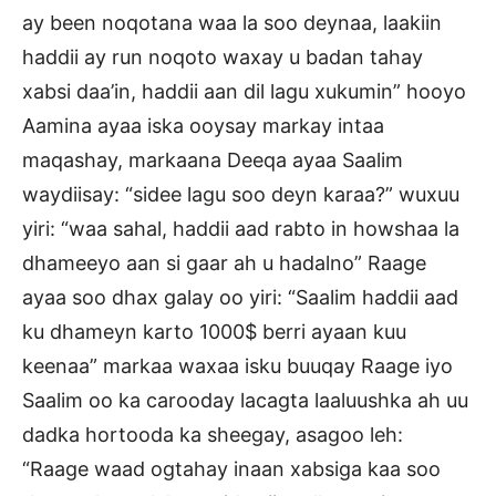
ay been noqotana waa la soo deynaa, laakiin
haddii ay run noqoto waxay u badan tahay
xabsi daa’in, haddii aan dil lagu xukumin” hooyo
Aamina ayaa iska ooysay markay intaa
maqashay, markaana Deeqa ayaa Saalim
waydiisay: “sidee lagu soo deyn karaa?” wuxuu
yiri: “waa sahal, haddii aad rabto in howshaa la
dhameeyo aan si gaar ah u hadalno” Raage
ayaa soo dhax galay oo yiri: “Saalim haddii aad
ku dhameyn karto 1000$ berri ayaan kuu
keenaa” markaa waxaa isku buuqay Raage iyo
Saalim oo ka carooday lacagta laaluushka ah uu
dadka hortooda ka sheegay, asagoo leh:
“Raage waad ogtahay inaan xabsiga kaa soo