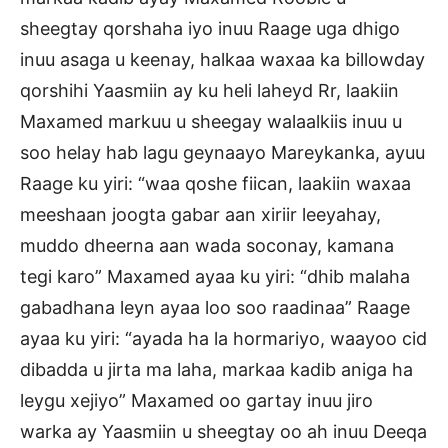
sheegtay qorshaha iyo inuu Raage uga dhigo
inuu asaga u keenay, halkaa waxaa ka billowday
qorshihi Yaasmiin ay ku heli laheyd Rr, laakiin
Maxamed markuu u sheegay walaalkiis inuu u
soo helay hab lagu geynaayo Mareykanka, ayuu
Raage ku yiri: “waa qoshe fiican, laakiin waxaa
meeshaan joogta gabar aan xiriir leeyahay,
muddo dheerna aan wada soconay, kamana
tegi karo” Maxamed ayaa ku yiri: “dhib malaha
gabadhana leyn ayaa loo soo raadinaa” Raage
ayaa ku yiri: “ayada ha la hormariyo, waayoo cid
dibadda u jirta ma laha, markaa kadib aniga ha
leygu xejiyo” Maxamed oo gartay inuu jiro
warka ay Yaasmiin u sheegtay oo ah inuu Deeqa