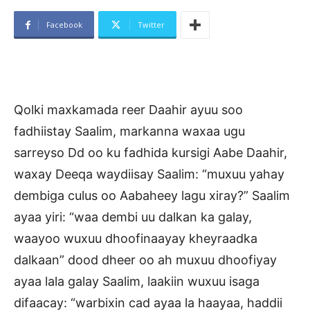
Facebook
Twitter
Qolki maxkamada reer Daahir ayuu soo
fadhiistay Saalim, markanna waxaa ugu
sarreyso Dd oo ku fadhida kursigi Aabe Daahir,
waxay Deeqa waydiisay Saalim: “muxuu yahay
dembiga culus oo Aabaheey lagu xiray?” Saalim
ayaa yiri: “waa dembi uu dalkan ka galay,
waayoo wuxuu dhoofinaayay kheyraadka
dalkaan” dood dheer oo ah muxuu dhoofiyay
ayaa lala galay Saalim, laakiin wuxuu isaga
difaacay: “warbixin cad ayaa la haayaa, haddii