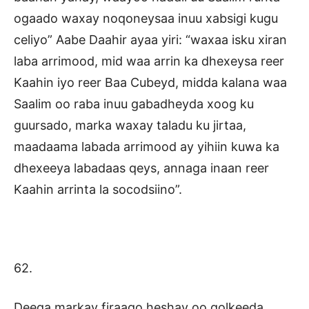
ogaado waxay noqoneysaa inuu xabsigi kugu
celiyo” Aabe Daahir ayaa yiri: “waxaa isku xiran
laba arrimood, mid waa arrin ka dhexeysa reer
Kaahin iyo reer Baa Cubeyd, midda kalana waa
Saalim oo raba inuu gabadheyda xoog ku
guursado, marka waxay taladu ku jirtaa,
maadaama labada arrimood ay yihiin kuwa ka
dhexeeya labadaas qeys, annaga inaan reer
Kaahin arrinta la socodsiino”.
62.
Deeqa markay firaaqo heshay oo qolkeeda