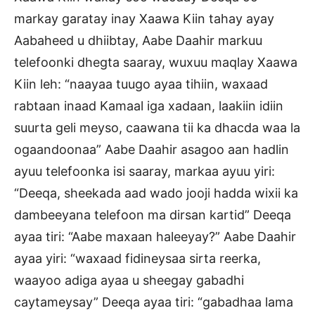
markay garatay inay Xaawa Kiin tahay ayay
Aabaheed u dhiibtay, Aabe Daahir markuu
telefoonki dhegta saaray, wuxuu maqlay Xaawa
Kiin leh: “naayaa tuugo ayaa tihiin, waxaad
rabtaan inaad Kamaal iga xadaan, laakiin idiin
suurta geli meyso, caawana tii ka dhacda waa la
ogaandoonaa” Aabe Daahir asagoo aan hadlin
ayuu telefoonka isi saaray, markaa ayuu yiri:
“Deeqa, sheekada aad wado jooji hadda wixii ka
dambeeyana telefoon ma dirsan kartid” Deeqa
ayaa tiri: “Aabe maxaan haleeyay?” Aabe Daahir
ayaa yiri: “waxaad fidineysaa sirta reerka,
waayoo adiga ayaa u sheegay gabadhi
caytameysay” Deeqa ayaa tiri: “gabadhaa lama