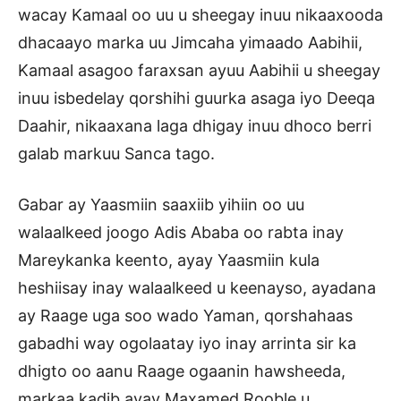
wacay Kamaal oo uu u sheegay inuu nikaaxooda
dhacaayo marka uu Jimcaha yimaado Aabihii,
Kamaal asagoo faraxsan ayuu Aabihii u sheegay
inuu isbedelay qorshihi guurka asaga iyo Deeqa
Daahir, nikaaxana laga dhigay inuu dhoco berri
galab markuu Sanca tago.
Gabar ay Yaasmiin saaxiib yihiin oo uu
walaalkeed joogo Adis Ababa oo rabta inay
Mareykanka keento, ayay Yaasmiin kula
heshiisay inay walaalkeed u keenayso, ayadana
ay Raage uga soo wado Yaman, qorshahaas
gabadhi way ogolaatay iyo inay arrinta sir ka
dhigto oo aanu Raage ogaanin hawsheeda,
markaa kadib ayay Maxamed Rooble u