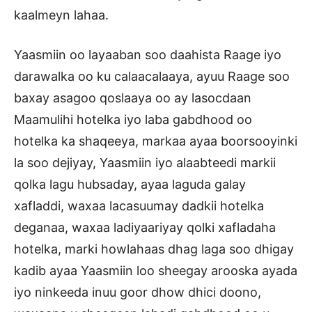
kaalmeyn lahaa.
Yaasmiin oo layaaban soo daahista Raage iyo
darawalka oo ku calaacalaaya, ayuu Raage soo
baxay asagoo qoslaaya oo ay lasocdaan
Maamulihi hotelka iyo laba gabdhood oo
hotelka ka shaqeeya, markaa ayaa boorsooyinki
la soo dejiyay, Yaasmiin iyo alaabteedi markii
qolka lagu hubsaday, ayaa laguda galay
xafladdi, waxaa lacasuumay dadkii hotelka
deganaa, waxaa ladiyaariyay qolki xafladaha
hotelka, marki howlahaas dhag laga soo dhigay
kadib ayaa Yaasmiin loo sheegay arooska ayada
iyo ninkeeda inuu goor dhow dhici doono,