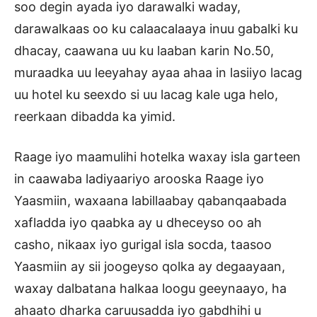
soo degin ayada iyo darawalki waday,
darawalkaas oo ku calaacalaaya inuu gabalki ku
dhacay, caawana uu ku laaban karin No.50,
muraadka uu leeyahay ayaa ahaa in lasiiyo lacag
uu hotel ku seexdo si uu lacag kale uga helo,
reerkaan dibadda ka yimid.
Raage iyo maamulihi hotelka waxay isla garteen
in caawaba ladiyaariyo arooska Raage iyo
Yaasmiin, waxaana labillaabay qabanqaabada
xafladda iyo qaabka ay u dheceyso oo ah
casho, nikaax iyo gurigal isla socda, taasoo
Yaasmiin ay sii joogeyso qolka ay degaayaan,
waxay dalbatana halkaa loogu geeynaayo, ha
ahaato dharka caruusadda iyo gabdhihi u