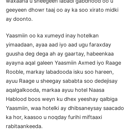
waxaana u sheegeen labadi gabdhood oo u
geeyeen dhowr taaj oo ay ka soo xirato midki
ay doonto.
Yaasmiin oo ka xumeyd inay hotelkan
yimaadaan, ayaa aad iyo aad ugu faraxday
guusha deg dega ah ay gaartay, habeenkaa
ayayna aqal galeen Yaasmiin Axmed iyo Raage
Rooble, markay labadooda isku soo hareen,
ayuu Raage u sheegay sababta soo dedejisay
aqalgalkooda, markaa ayuu hotel Naasa
Hablood boos weyn ku dhex yeeshay qalbiga
Yaasmiin, waa hotelki ay dhibsaneysay saacado
ka hor, kaasoo u noqday furihi miftaaxi
rabitaankeeda.