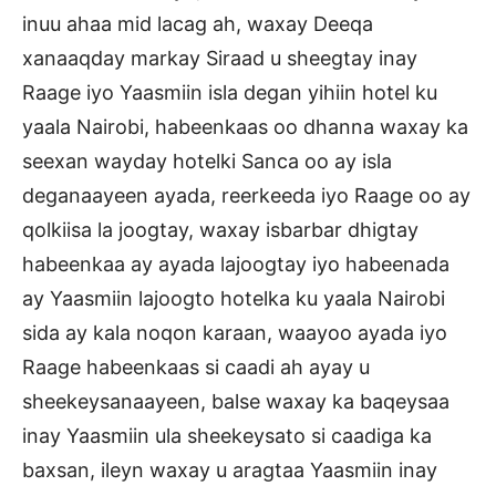
inuu ahaa mid lacag ah, waxay Deeqa
xanaaqday markay Siraad u sheegtay inay
Raage iyo Yaasmiin isla degan yihiin hotel ku
yaala Nairobi, habeenkaas oo dhanna waxay ka
seexan wayday hotelki Sanca oo ay isla
deganaayeen ayada, reerkeeda iyo Raage oo ay
qolkiisa la joogtay, waxay isbarbar dhigtay
habeenkaa ay ayada lajoogtay iyo habeenada
ay Yaasmiin lajoogto hotelka ku yaala Nairobi
sida ay kala noqon karaan, waayoo ayada iyo
Raage habeenkaas si caadi ah ayay u
sheekeysanaayeen, balse waxay ka baqeysaa
inay Yaasmiin ula sheekeysato si caadiga ka
baxsan, ileyn waxay u aragtaa Yaasmiin inay