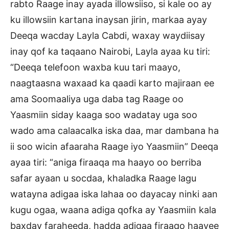
rabto Raage inay ayada illowsiiso, si kale oo ay
ku illowsiin kartana inaysan jirin, markaa ayay
Deeqa wacday Layla Cabdi, waxay waydiisay
inay qof ka taqaano Nairobi, Layla ayaa ku tiri:
“Deeqa telefoon waxba kuu tari maayo,
naagtaasna waxaad ka qaadi karto majiraan ee
ama Soomaaliya uga daba tag Raage oo
Yaasmiin siday kaaga soo wadatay uga soo
wado ama calaacalka iska daa, mar dambana ha
ii soo wicin afaaraha Raage iyo Yaasmiin” Deeqa
ayaa tiri: “aniga firaaqa ma haayo oo berriba
safar ayaan u socdaa, khaladka Raage lagu
watayna adigaa iska lahaa oo dayacay ninki aan
kugu ogaa, waana adiga qofka ay Yaasmiin kala
baxday faraheeda, hadda adigaa firaaqo haayee