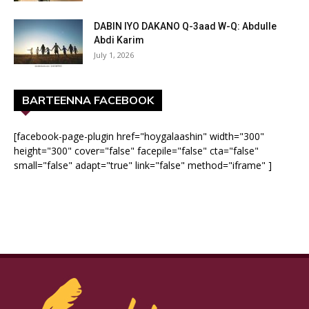
DABIN IYO DAKANO Q-3aad W-Q: Abdulle
Abdi Karim
July 1, 2026
BARTEENNA FACEBOOK
[facebook-page-plugin href="hoygalaashin" width="300"
height="300" cover="false" facepile="false" cta="false"
small="false" adapt="true" link="false" method="iframe" ]