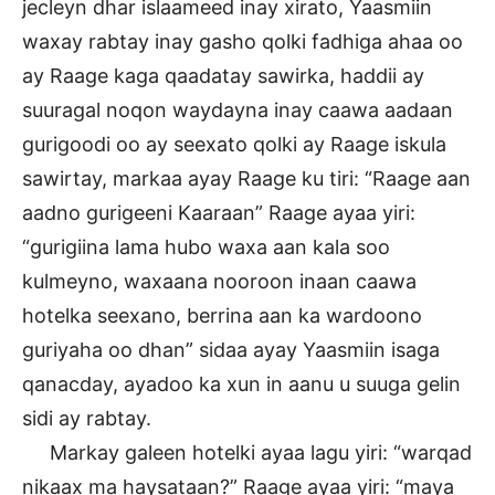
jecleyn dhar islaameed inay xirato, Yaasmiin
waxay rabtay inay gasho qolki fadhiga ahaa oo
ay Raage kaga qaadatay sawirka, haddii ay
suuragal noqon waydayna inay caawa aadaan
gurigoodi oo ay seexato qolki ay Raage iskula
sawirtay, markaa ayay Raage ku tiri: “Raage aan
aadno gurigeeni Kaaraan” Raage ayaa yiri:
“gurigiina lama hubo waxa aan kala soo
kulmeyno, waxaana nooroon inaan caawa
hotelka seexano, berrina aan ka wardoono
guriyaha oo dhan” sidaa ayay Yaasmiin isaga
qanacday, ayadoo ka xun in aanu u suuga gelin
sidi ay rabtay.
Markay galeen hotelki ayaa lagu yiri: “warqad
nikaax ma haysataan?” Raage ayaa yiri: “maya