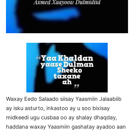
Waxay Eedo Salaado siisay Yaasmiin Jalaabiib
ay isku asturto, inkastoo ay u soo bixisay
midkeedi ugu cusbaa oo ay shalay dhaqday,
haddana waxay Yaasmiin gashatay ayadoo aan