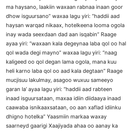
ma haysano, laakiin waxaan rabnaa inaan goor
dhow isguursano” waxaa lagu yiri: “haddii aad
haysan warqad nikaax, hotelkeena looma ogola
inay wada seexdaan dad aan isqabin” Raage
ayaa yiri: “waxaan kala degeynaa laba qol oo hal
qol wada degi mayno” waxaa lagu yiri: “naag
kaligeed oo qol degan lama ogola, mana kuu
heli karno laba qol oo aad kala degtaan” Raage
mucjisuu lakulmay, asagoo wuxuu sameeyo
garan la’ ayaa lagu yiri: “haddii aad rabteen
inaad isguursataan, maxaa idiin diidaaya inaad
caawaba isnikaaxsataan, oo aan xaflad idiinku
dhigno hotelka” Yaasmiin markaa waxay
saarneyd gaarigi Xaajiyada ahaa oo aanay ka