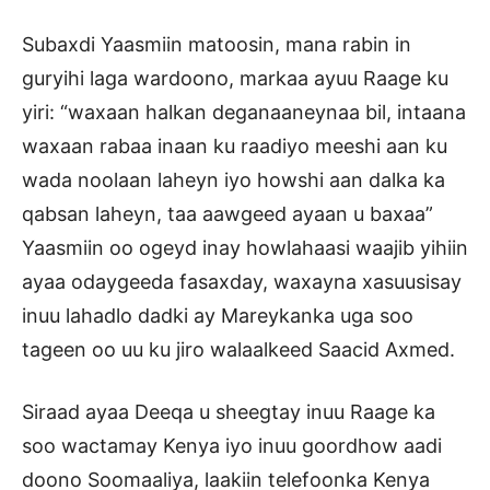
Subaxdi Yaasmiin matoosin, mana rabin in
guryihi laga wardoono, markaa ayuu Raage ku
yiri: “waxaan halkan deganaaneynaa bil, intaana
waxaan rabaa inaan ku raadiyo meeshi aan ku
wada noolaan laheyn iyo howshi aan dalka ka
qabsan laheyn, taa aawgeed ayaan u baxaa”
Yaasmiin oo ogeyd inay howlahaasi waajib yihiin
ayaa odaygeeda fasaxday, waxayna xasuusisay
inuu lahadlo dadki ay Mareykanka uga soo
tageen oo uu ku jiro walaalkeed Saacid Axmed.
Siraad ayaa Deeqa u sheegtay inuu Raage ka
soo wactamay Kenya iyo inuu goordhow aadi
doono Soomaaliya, laakiin telefoonka Kenya