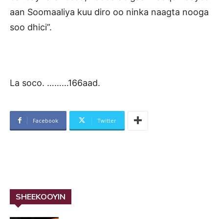
aan Soomaaliya kuu diro oo ninka naagta nooga
soo dhici”.
La soco. ………166aad.
Facebook
Twitter
SHEEKOOYIN