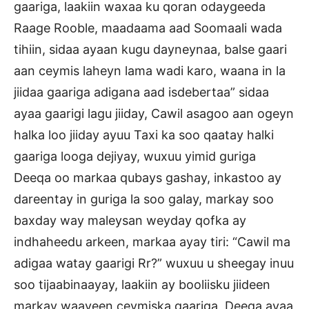
gaariga, laakiin waxaa ku qoran odaygeeda
Raage Rooble, maadaama aad Soomaali wada
tihiin, sidaa ayaan kugu dayneynaa, balse gaari
aan ceymis laheyn lama wadi karo, waana in la
jiidaa gaariga adigana aad isdebertaa” sidaa
ayaa gaarigi lagu jiiday, Cawil asagoo aan ogeyn
halka loo jiiday ayuu Taxi ka soo qaatay halki
gaariga looga dejiyay, wuxuu yimid guriga
Deeqa oo markaa qubays gashay, inkastoo ay
dareentay in guriga la soo galay, markay soo
baxday way maleysan weyday qofka ay
indhaheedu arkeen, markaa ayay tiri: “Cawil ma
adigaa watay gaarigi Rr?” wuxuu u sheegay inuu
soo tijaabinaayay, laakiin ay booliisku jiideen
markay waayeen ceymiska gaariga, Deeqa ayaa