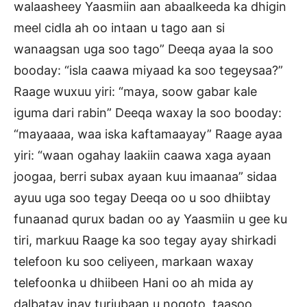
walaasheey Yaasmiin aan abaalkeeda ka dhigin
meel cidla ah oo intaan u tago aan si
wanaagsan uga soo tago” Deeqa ayaa la soo
booday: “isla caawa miyaad ka soo tegeysaa?”
Raage wuxuu yiri: “maya, soow gabar kale
iguma dari rabin” Deeqa waxay la soo booday:
“mayaaaa, waa iska kaftamaayay” Raage ayaa
yiri: “waan ogahay laakiin caawa xaga ayaan
joogaa, berri subax ayaan kuu imaanaa” sidaa
ayuu uga soo tegay Deeqa oo u soo dhiibtay
funaanad qurux badan oo ay Yaasmiin u gee ku
tiri, markuu Raage ka soo tegay ayay shirkadi
telefoon ku soo celiyeen, markaan waxay
telefoonka u dhiibeen Hani oo ah mida ay
dalbatay inay turjubaan u noqoto, taasoo