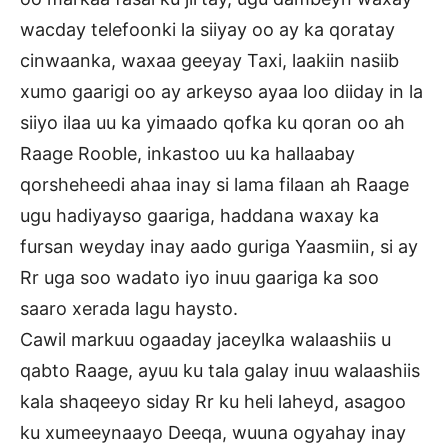
wacday telefoonki la siiyay oo ay ka qoratay
cinwaanka, waxaa geeyay Taxi, laakiin nasiib
xumo gaarigi oo ay arkeyso ayaa loo diiday in la
siiyo ilaa uu ka yimaado qofka ku qoran oo ah
Raage Rooble, inkastoo uu ka hallaabay
qorsheheedi ahaa inay si lama filaan ah Raage
ugu hadiyayso gaariga, haddana waxay ka
fursan weyday inay aado guriga Yaasmiin, si ay
Rr uga soo wadato iyo inuu gaariga ka soo
saaro xerada lagu haysto.
Cawil markuu ogaaday jaceylka walaashiis u
qabto Raage, ayuu ku tala galay inuu walaashiis
kala shaqeeyo siday Rr ku heli laheyd, asagoo
ku xumeeynaayo Deeqa, wuuna ogyahay inay