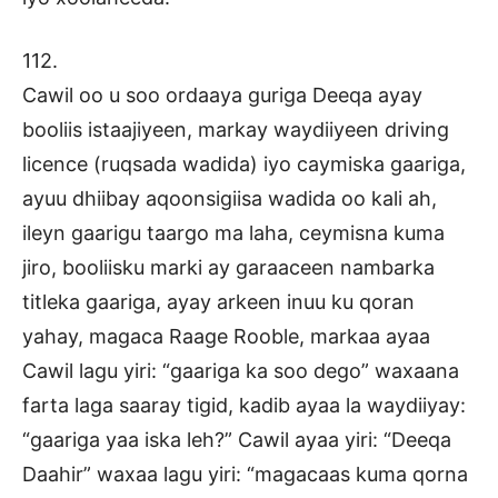
112.
Cawil oo u soo ordaaya guriga Deeqa ayay
booliis istaajiyeen, markay waydiiyeen driving
licence (ruqsada wadida) iyo caymiska gaariga,
ayuu dhiibay aqoonsigiisa wadida oo kali ah,
ileyn gaarigu taargo ma laha, ceymisna kuma
jiro, booliisku marki ay garaaceen nambarka
titleka gaariga, ayay arkeen inuu ku qoran
yahay, magaca Raage Rooble, markaa ayaa
Cawil lagu yiri: “gaariga ka soo dego” waxaana
farta laga saaray tigid, kadib ayaa la waydiiyay:
“gaariga yaa iska leh?” Cawil ayaa yiri: “Deeqa
Daahir” waxaa lagu yiri: “magacaas kuma qorna