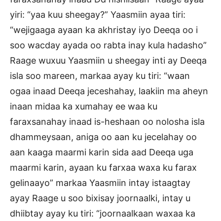
yiri: “yaa kuu sheegay?” Yaasmiin ayaa tiri:
“wejigaaga ayaan ka akhristay iyo Deeqa oo i
soo wacday ayada oo rabta inay kula hadasho”
Raage wuxuu Yaasmiin u sheegay inti ay Deeqa
isla soo mareen, markaa ayay ku tiri: “waan
ogaa inaad Deeqa jeceshahay, laakiin ma aheyn
inaan midaa ka xumahay ee waa ku
faraxsanahay inaad is-heshaan oo nolosha isla
dhammeysaan, aniga oo aan ku jecelahay oo
aan kaaga maarmi karin sida aad Deeqa uga
maarmi karin, ayaan ku farxaa waxa ku farax
gelinaayo” markaa Yaasmiin intay istaagtay
ayay Raage u soo bixisay joornaalki, intay u
dhiibtay ayay ku tiri: “joornaalkaan waxaa ka