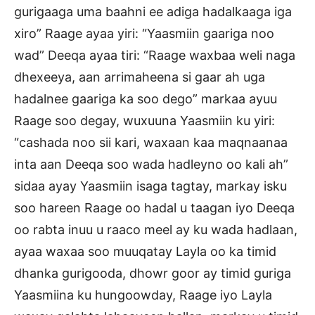
gurigaaga uma baahni ee adiga hadalkaaga iga
xiro” Raage ayaa yiri: “Yaasmiin gaariga noo
wad” Deeqa ayaa tiri: “Raage waxbaa weli naga
dhexeeya, aan arrimaheena si gaar ah uga
hadalnee gaariga ka soo dego” markaa ayuu
Raage soo degay, wuxuuna Yaasmiin ku yiri:
“cashada noo sii kari, waxaan kaa maqnaanaa
inta aan Deeqa soo wada hadleyno oo kali ah”
sidaa ayay Yaasmiin isaga tagtay, markay isku
soo hareen Raage oo hadal u taagan iyo Deeqa
oo rabta inuu u raaco meel ay ku wada hadlaan,
ayaa waxaa soo muuqatay Layla oo ka timid
dhanka gurigooda, dhowr goor ay timid guriga
Yaasmiina ku hungoowday, Raage iyo Layla