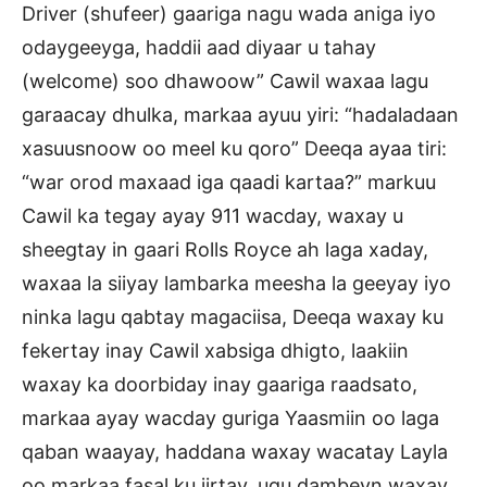
Driver (shufeer) gaariga nagu wada aniga iyo
odaygeeyga, haddii aad diyaar u tahay
(welcome) soo dhawoow” Cawil waxaa lagu
garaacay dhulka, markaa ayuu yiri: “hadaladaan
xasuusnoow oo meel ku qoro” Deeqa ayaa tiri:
“war orod maxaad iga qaadi kartaa?” markuu
Cawil ka tegay ayay 911 wacday, waxay u
sheegtay in gaari Rolls Royce ah laga xaday,
waxaa la siiyay lambarka meesha la geeyay iyo
ninka lagu qabtay magaciisa, Deeqa waxay ku
fekertay inay Cawil xabsiga dhigto, laakiin
waxay ka doorbiday inay gaariga raadsato,
markaa ayay wacday guriga Yaasmiin oo laga
qaban waayay, haddana waxay wacatay Layla
oo markaa fasal ku jirtay, ugu dambeyn waxay