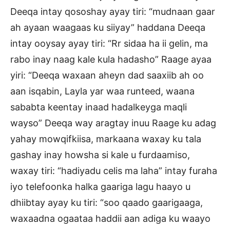
Deeqa intay qososhay ayay tiri: “mudnaan gaar
ah ayaan waagaas ku siiyay” haddana Deeqa
intay ooysay ayay tiri: “Rr sidaa ha ii gelin, ma
rabo inay naag kale kula hadasho” Raage ayaa
yiri: “Deeqa waxaan aheyn dad saaxiib ah oo
aan isqabin, Layla yar waa runteed, waana
sababta keentay inaad hadalkeyga maqli
wayso” Deeqa way aragtay inuu Raage ku adag
yahay mowqifkiisa, markaana waxay ku tala
gashay inay howsha si kale u furdaamiso,
waxay tiri: “hadiyadu celis ma laha” intay furaha
iyo telefoonka halka gaariga lagu haayo u
dhiibtay ayay ku tiri: “soo qaado gaarigaaga,
waxaadna ogaataa haddii aan adiga ku waayo