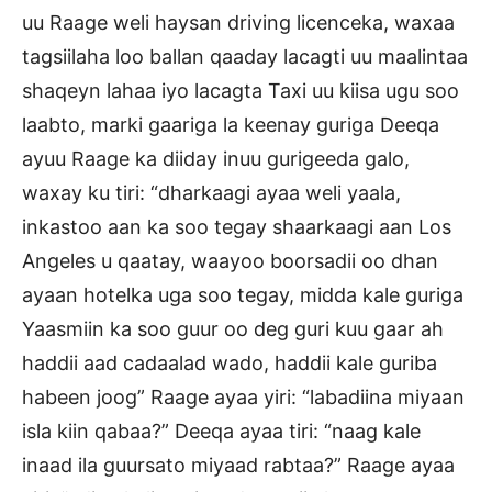
uu Raage weli haysan driving licenceka, waxaa
tagsiilaha loo ballan qaaday lacagti uu maalintaa
shaqeyn lahaa iyo lacagta Taxi uu kiisa ugu soo
laabto, marki gaariga la keenay guriga Deeqa
ayuu Raage ka diiday inuu gurigeeda galo,
waxay ku tiri: “dharkaagi ayaa weli yaala,
inkastoo aan ka soo tegay shaarkaagi aan Los
Angeles u qaatay, waayoo boorsadii oo dhan
ayaan hotelka uga soo tegay, midda kale guriga
Yaasmiin ka soo guur oo deg guri kuu gaar ah
haddii aad cadaalad wado, haddii kale guriba
habeen joog” Raage ayaa yiri: “labadiina miyaan
isla kiin qabaa?” Deeqa ayaa tiri: “naag kale
inaad ila guursato miyaad rabtaa?” Raage ayaa