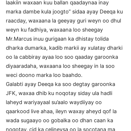
laakiin waxaan kuu ballan qaadaynaa inay
marka dambe kula joogto” sidaa ayay Deeqa ku
raacday, waxaana la geeyay guri weyn oo dhul
weyn ku fadhiya, waxaana loo sheegay
Mr.Marcus inuu gurigaan ka dhistay tolida
dharka dumarka, kadib markii ay xulatay dharki
oo la cabbiray ayaa loo soo qaaday garoonka
diyaaradaha, waxaana loo sheegay in la soo
weci doono marka loo baahdo.
Galabti ayay Deeqa ka soo degtay garoonka
JFK, waxaa dhib ku noqotay siday ula hadli
laheyd wariyayaal su’aalo waydiiyay oo
qaarkood live ahaa, ileyn waxay aheyd qof la
wada sugaayo oo gobalka oo dhan caan ka
noqotay, cid ka celineysa oo la socotana ma