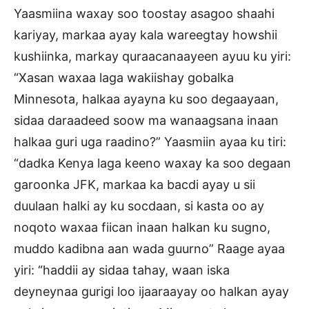
Yaasmiina waxay soo toostay asagoo shaahi
kariyay, markaa ayay kala wareegtay howshii
kushiinka, markay quraacanaayeen ayuu ku yiri:
“Xasan waxaa laga wakiishay gobalka
Minnesota, halkaa ayayna ku soo degaayaan,
sidaa daraadeed soow ma wanaagsana inaan
halkaa guri uga raadino?” Yaasmiin ayaa ku tiri:
“dadka Kenya laga keeno waxay ka soo degaan
garoonka JFK, markaa ka bacdi ayay u sii
duulaan halki ay ku socdaan, si kasta oo ay
noqoto waxaa fiican inaan halkan ku sugno,
muddo kadibna aan wada guurno” Raage ayaa
yiri: “haddii ay sidaa tahay, waan iska
deyneynaa gurigi loo ijaaraayay oo halkan ayay