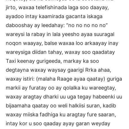
jirto, waxaa telefishinada laga soo daayay,
ayadoo intay kaamirada gacanta iskaga
dabooshay ay leedahay: “no no no no no”
wareysi la rabay in lala yeesho ayaa suuragal
noqon waayay, balse waxaa loo arkaayay inay
wareysiga diidan tahay, waxay soo qaadatay
Taxi keenay gurigeeda, markay ka soo
degtayna waxay waysay gaarigi Rrka ahaa,
waxay istiri: (malaha Raage ayaa qaatay) guriga
markii ay furatay oo ay qolalka ku wareegtay,
waxay aragtay dharki uu uga tegay habeenki uu
bijaamaha qaatay oo weli halkiisi suran, kadib
waxay miiska fadhiga ku aragtay fure saaran,
intay kor u soo qaaday ayay garan weyday