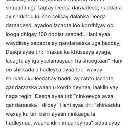
shaqada uga tagtay Deeqa daraadeed, haddana
ay shirkadu ku soo celisay dalabka Deeqa
daraadeed, ayadoo lacagta loo kordhiyay oo
looga dhigay 100 doolar saacadi, Hani ayaa
waydiisay sababta ay qandaraaska uga baxday,
Deeqa ayaa tiri: “maxaa ka khuseeya ayaga,
lacagta ay igu yeelanaayaan ha sheegtaan” Hani
oo shirkada u hadleysa ayaa tiri: “waxay
shirkadu ku leedahay haddii ay rabto lacagta
qandaraaska waan u kordhineynaa, laakiin yay
naga tegin” Deeqa ayaa tiri: “ninkeeyga ayaa
qandaraaska ii diiday” Hani ayaa tiri: “shirkaddu
waxay ku tiri: berri ayaan ninkaaga la
hadleynaa, waana idiin imaaneynaa” sidaa ayay