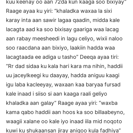
kuu keenay oo aan 72da kun kaaga soo bixiyay”
Raage ayaa ku yiri: “khaladka waxaa la sixi
karay inta aan sawir lagaa qaadin, midda kale
lacagta aad ka soo bixisay gaariga waa lacag
aan rabay meesheedi in lagu celiyo, wixii naloo
soo raacdana aan bixiyo, laakiin hadda waa
lacagtaada ee adiga u tasho” Deeqa ayaa tiri:
“Rr dad sidaa ku kala hari kara ma nihin, haddii
uu jaceylkeegi ku daayay, hadda aniguu kaagi
igu laba kacleeyay, waxaan kaa baryaa fursad
kale inaad i siiso si aan kaaga raali geliyo
khaladka aan galay” Raage ayaa yiri: “waxba
kama qabo haddii aan hoos ka soo billaabeyno,
waagii xalane oo kale iyo inaad iila mid noqoto
kuwi ku shukaansan jiray anigoo kula fadhiya”