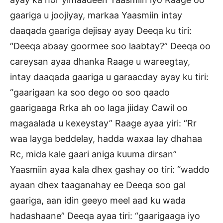
gaariga u joojiyay, markaa Yaasmiin intay
daaqada gaariga dejisay ayay Deeqa ku tiri:
“Deeqa abaay goormee soo laabtay?” Deeqa oo
careysan ayaa dhanka Raage u wareegtay,
intay daaqada gaariga u garaacday ayay ku tiri:
“gaarigaan ka soo dego oo soo qaado
gaarigaaga Rrka ah oo laga jiiday Cawil oo
magaalada u kexeystay” Raage ayaa yiri: “Rr
waa layga beddelay, hadda waxaa lay dhahaa
Rc, mida kale gaari aniga kuuma dirsan”
Yaasmiin ayaa kala dhex gashay oo tiri: “waddo
ayaan dhex taaganahay ee Deeqa soo gal
gaariga, aan idin geeyo meel aad ku wada
hadashaane” Deeqa ayaa tiri: “gaarigaaga iyo