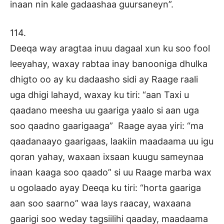
inaan nin kale gadaashaa guursaneyn”.
114.
Deeqa way aragtaa inuu dagaal xun ku soo fool
leeyahay, waxay rabtaa inay banooniga dhulka
dhigto oo ay ku dadaasho sidi ay Raage raali
uga dhigi lahayd, waxay ku tiri: “aan Taxi u
qaadano meesha uu gaariga yaalo si aan uga
soo qaadno gaarigaaga” Raage ayaa yiri: “ma
qaadanaayo gaarigaas, laakiin maadaama uu igu
qoran yahay, waxaan ixsaan kuugu sameynaa
inaan kaaga soo qaado” si uu Raage marba wax
u ogolaado ayay Deeqa ku tiri: “horta gaariga
aan soo saarno” waa lays raacay, waxaana
gaarigi soo weday tagsiilihi qaaday, maadaama