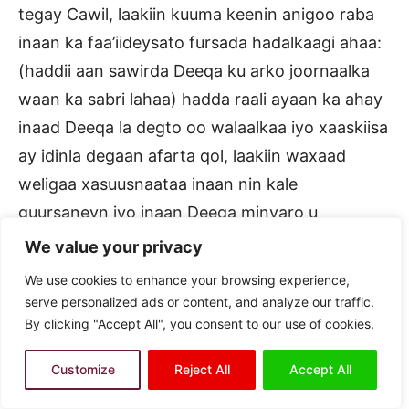
tegay Cawil, laakiin kuuma keenin anigoo raba
inaan ka faa’iideysato fursada hadalkaagi ahaa:
(haddii aan sawirda Deeqa ku arko joornaalka
waan ka sabri lahaa) hadda raali ayaan ka ahay
inaad Deeqa la degto oo walaalkaa iyo xaaskiisa
ay idinla degaan afarta qol, laakiin waxaad
weligaa xasuusnaataa inaan nin kale
guursaneyn iyo inaan Deeqa minyaro u
noqoneyn balse aan keyd weli kuu ahay” Raage
We value your privacy
oo raba inuu hadlo ayay ku tiri: “caawa waxaan
We use cookies to enhance your browsing experience,
rabaa inaad guriga Deeqa seexatid ileyn
serve personalized ads or content, and analyze our traffic.
akhbaar inay kuu hayso ayaa dhici karta,
By clicking "Accept All", you consent to our use of cookies.
waxayna igu tiri ha i soo woco marka uu
Customize
Reject All
Accept All
yimaado”.