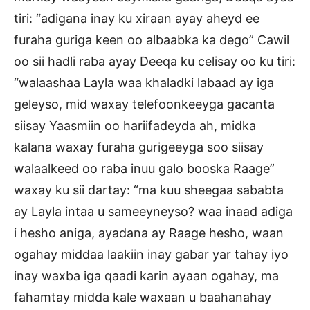
tiri: “adigana inay ku xiraan ayay aheyd ee
furaha guriga keen oo albaabka ka dego” Cawil
oo sii hadli raba ayay Deeqa ku celisay oo ku tiri:
“walaashaa Layla waa khaladki labaad ay iga
geleyso, mid waxay telefoonkeeyga gacanta
siisay Yaasmiin oo hariifadeyda ah, midka
kalana waxay furaha gurigeeyga soo siisay
walaalkeed oo raba inuu galo booska Raage”
waxay ku sii dartay: “ma kuu sheegaa sababta
ay Layla intaa u sameeyneyso? waa inaad adiga
i hesho aniga, ayadana ay Raage hesho, waan
ogahay middaa laakiin inay gabar yar tahay iyo
inay waxba iga qaadi karin ayaan ogahay, ma
fahamtay midda kale waxaan u baahanahay