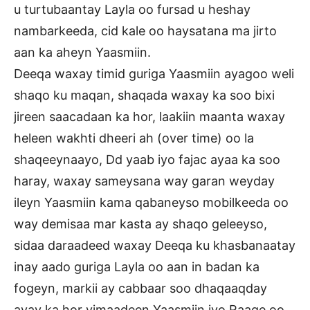
u turtubaantay Layla oo fursad u heshay
nambarkeeda, cid kale oo haysatana ma jirto
aan ka aheyn Yaasmiin.
Deeqa waxay timid guriga Yaasmiin ayagoo weli
shaqo ku maqan, shaqada waxay ka soo bixi
jireen saacadaan ka hor, laakiin maanta waxay
heleen wakhti dheeri ah (over time) oo la
shaqeeynaayo, Dd yaab iyo fajac ayaa ka soo
haray, waxay sameysana way garan weyday
ileyn Yaasmiin kama qabaneyso mobilkeeda oo
way demisaa mar kasta ay shaqo geleeyso,
sidaa daraadeed waxay Deeqa ku khasbanaatay
inay aado guriga Layla oo aan in badan ka
fogeyn, markii ay cabbaar soo dhaqaaqday
ayay ka hor yimaadeen Yaasmiin iyo Raage oo