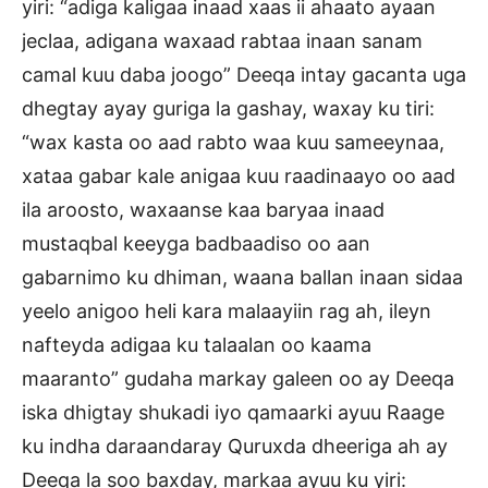
yiri: “adiga kaligaa inaad xaas ii ahaato ayaan
jeclaa, adigana waxaad rabtaa inaan sanam
camal kuu daba joogo” Deeqa intay gacanta uga
dhegtay ayay guriga la gashay, waxay ku tiri:
“wax kasta oo aad rabto waa kuu sameeynaa,
xataa gabar kale anigaa kuu raadinaayo oo aad
ila aroosto, waxaanse kaa baryaa inaad
mustaqbal keeyga badbaadiso oo aan
gabarnimo ku dhiman, waana ballan inaan sidaa
yeelo anigoo heli kara malaayiin rag ah, ileyn
nafteyda adigaa ku talaalan oo kaama
maaranto” gudaha markay galeen oo ay Deeqa
iska dhigtay shukadi iyo qamaarki ayuu Raage
ku indha daraandaray Quruxda dheeriga ah ay
Deeqa la soo baxday, markaa ayuu ku yiri: