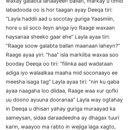
waxay galabta lahaayeen ballan, markay u timid
labadooda oo is hor taagan ayay Deeqa tiri:
“Layla haddii aad u socotay guriga Yaasmiin,
hore u sii soco ileyn aniga iyo Raage waxaan
haysanaa sheeko gaar ehe” Layla ayaa tiri:
“Raage soow galabta ballan maanaan laheyn?”
Raage ayaa yiri: “haa” isla markiiba waxaa soo
booday Deeqa oo tiri: “filinka aad wadataan
adiga iyo walaalkaa maaha mid soconaayo ee
meesha isaga tag” Layla ayaa tiri: “nin ku qaba
ayaa naagaha loo diidaa, Raage waa xur qofki
uu doono ayuuna dooranaa” Layla way ogtahay
in Deeqa u dhisan yahay guriga muraayad ka
sameysan, sidaa daraadeedna ay dhagax tuuri
karin, waayoo ma rabto in wejiga laga xagto,