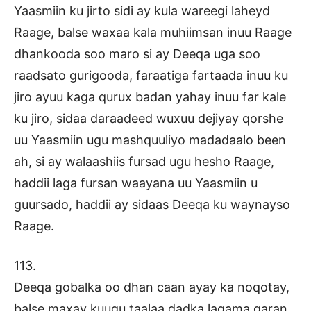
Yaasmiin ku jirto sidi ay kula wareegi laheyd
Raage, balse waxaa kala muhiimsan inuu Raage
dhankooda soo maro si ay Deeqa uga soo
raadsato gurigooda, faraatiga fartaada inuu ku
jiro ayuu kaga qurux badan yahay inuu far kale
ku jiro, sidaa daraadeed wuxuu dejiyay qorshe
uu Yaasmiin ugu mashquuliyo madadaalo been
ah, si ay walaashiis fursad ugu hesho Raage,
haddii laga fursan waayana uu Yaasmiin u
guursado, haddii ay sidaas Deeqa ku waynayso
Raage.
113.
Deeqa gobalka oo dhan caan ayay ka noqotay,
balse maxay kuugu taalaa dadka lagama garan