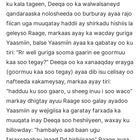
ku kala tageen, Deeqa oo ka walwalsaneyd
qandaraaska nolosheeda oo burburay ayaa rajo
fiican uga muuqatay haddii ay shirkadu hishiis la
geleyso Raage, markaas ayay ka wacday guriga
Yaasmiin, balse Yaasmiin ayaa ka qabatay oo ku
tiri: “Rr weli guriga sooma gaarin ee goormuu
kaa soo tegay?” Deeqa oo ka xanaaqday erayga
(goormuu kaa soo tegay) ayaa dib isu celisay oo
nafteeda xakameysay, markaa ayay tiri:
“hadduu ku soo gaaro, u sheeg inuu i soo waco”
markay dhigtay ayuu Raage soo galay ayadoo
Yaasmiin ay wejigiisa ka garatay farxada ka
muuqata inay Deeqa soo heshiiyeen, waxay ku
billowday: “hambalyo aad baan ugu
faraxsanahay inaad Dd hishiisaan” Raage ayaa