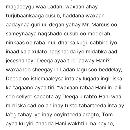
magaceygu waa Ladan, waxaan ahay
turjubaankaaga cusub, haddana waxaan
aadaynaa guri uu degan yahay Mr. Marcus oo
sameynaaya naqshado cusub oo model ah,
ninkaas oo raba inuu dharka kugu cabbiro iyo
inaad kala xulato naqshadda iyo midabka aad
jeceshahay” Deeqa ayaa tiri: “aaway Hani?”
waxaa loo sheegay in Ladan lagu soo beddelay,
Deeqa oo isticmaaleysa inta ay luqada ingiriiska
ka taqaano ayaa tiri: “waxaan rabaa Hani in la ii
soo celiyo” sababta ay Deeqa u rabto Hani waa
mid iska cad oo ah inay tusto tabarteeda inta ay
la’eg tahay iyo inay ooyinteeda aragto, Tom
ayaa ku yiri: “hadda Hani wakhti uma hayno,