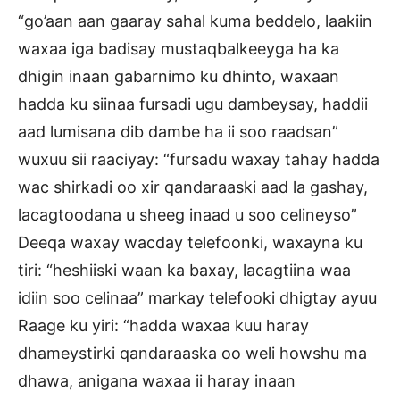
“go’aan aan gaaray sahal kuma beddelo, laakiin
waxaa iga badisay mustaqbalkeeyga ha ka
dhigin inaan gabarnimo ku dhinto, waxaan
hadda ku siinaa fursadi ugu dambeysay, haddii
aad lumisana dib dambe ha ii soo raadsan”
wuxuu sii raaciyay: “fursadu waxay tahay hadda
wac shirkadi oo xir qandaraaski aad la gashay,
lacagtoodana u sheeg inaad u soo celineyso”
Deeqa waxay wacday telefoonki, waxayna ku
tiri: “heshiiski waan ka baxay, lacagtiina waa
idiin soo celinaa” markay telefooki dhigtay ayuu
Raage ku yiri: “hadda waxaa kuu haray
dhameystirki qandaraaska oo weli howshu ma
dhawa, anigana waxaa ii haray inaan