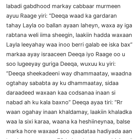
labadi gabdhood markay cabbaar murmeen
ayuu Raage yiri: “Deeqa waad ka gardaran
tahay Layla oo ballan ayaan laheyn, waxa ay iga
rabtana weli iima sheegin, laakiin hadda waxaan
Layla leeyahay waa inoo berri galab ee iska bax”
markaa ayay israaceen Deeqa iyo Raage oo u
soo lugeeyay guriga Deeqa, wuxuu ku yiri:
“Deeqa sheekadeeni way dhammaatay, waadna
ogtahay sababta ay ku dhammaatay, sidaa
daraadeed waxaan kaa codsanaa inaan si
nabad ah ku kala baxno” Deeqa ayaa tiri: “Rr
waan ogahay inaan khaldamay, laakiin khaladka
waa la sixi karaa, waana ka heshiineynaa, balse
marka hore waxaad soo qaadataa hadiyada aan