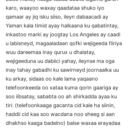
karo, waayoo waxay qaadataa shuko iyo
qamaar ay jiq isku siiso, ileyn dabaacadi ay
Yaman kala timid ayay halkaana ku qabatintay,
inkastoo marki ay joogtay Los Angeles ay caadi
u labisneyd, magaaladaan qofki wejigeeda fiiriya
wuu dareemaa inay qurux u dhalatay,
wejigeeduna uu dabiici yahay, ileynse ma oga
inay tahay gabadhi ku sawirneyd joornaalka uu
ku arkay, sidaas oo kale lama yaqaano
telefoonkeeda oo xataa kuma qorin gaariga ay
soo iibsatay, sababta oo ah shirkadda ayaa ku
tiri: (telefoonkaaga gacanta cid kale ha siinin,
haddii cid kaa soo wacdana noo sheeg si aan
dhakhso kaaga badelno) balse waxaa erayadaa