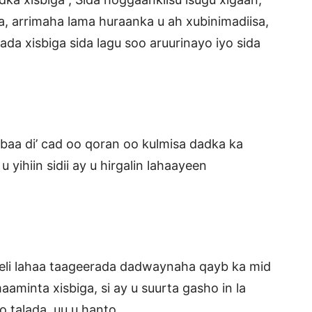
, arrimaha lama huraanka u ah xubinimadiisa,
ada xisbiga sida lagu soo aruurinayo iyo sida
abaa di’ cad oo qoran oo kulmisa dadka ka
u yihiin sidii ay u hirgalin lahaayeen
 heli lahaa taageerada dadwaynaha qayb ka mid
aaminta xisbiga, si ay u suurta gasho in la
o talada uu u hanto.