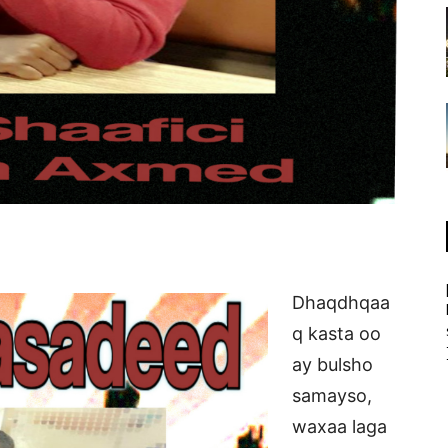
Dhaqdhqaa
q kasta oo
ay bulsho
samayso,
waxaa laga