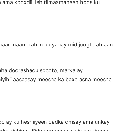
da ama kooxdii leh tilmaamahaan hoos ku
maar maan u ah in uu yahay mid joogto ah aan
olaha doorashadu socoto, marka ay
yihii aasaasay meesha ka baxo asna meesha
 oo ay ku heshiiyeen dadka dhisay ama unkay
a xisbiga , Sida hoggaankiisu isugu xigaan,