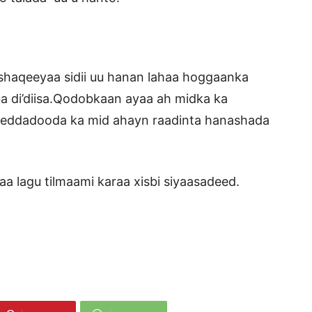
 shaqeeyaa sidii uu hanan lahaa hoggaanka
aba di’diisa.Qodobkaan ayaa ah midka ka
eeddadooda ka mid ahayn raadinta hanashada
aa lagu tilmaami karaa xisbi siyaasadeed.