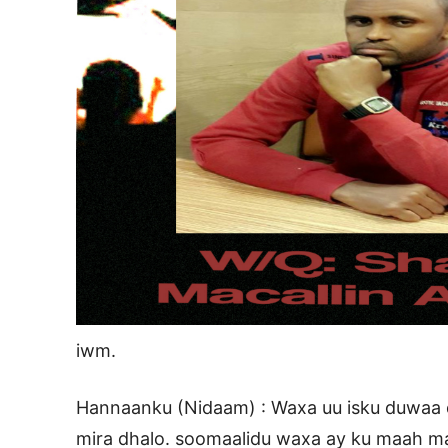
iwm.
Hannaanku (Nidaam) : Waxa uu isku duwaa d
mira dhalo. soomaalidu waxa ay ku maah m