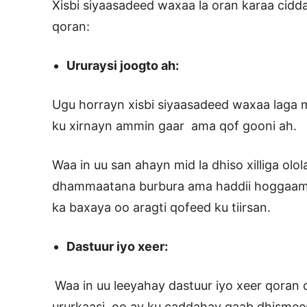
Xisbi siyaasadeed waxaa la oran karaa cid
qoran:
Ururaysi joogto ah:
Ugu horrayn xisbi siyaasadeed waxaa laga 
ku xirnayn ammin gaar ama qof gooni ah.
Waa in uu san ahayn mid la dhiso xilliga ol
dhammaatana burbura ama haddii hoggaami
ka baxaya oo aragti qofeed ku tiirsan.
Dastuur iyo xeer:
Waa in uu leeyahay dastuur iyo xeer qoran
ururkaasi oo ay ku caddahay qaab dhismeedk