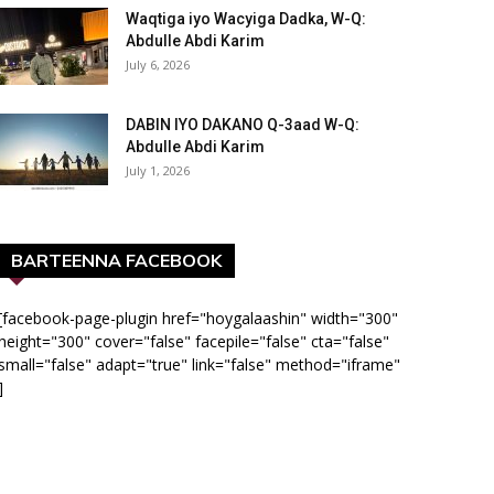
Waqtiga iyo Wacyiga Dadka, W-Q:
Abdulle Abdi Karim
July 6, 2026
DABIN IYO DAKANO Q-3aad W-Q:
Abdulle Abdi Karim
July 1, 2026
BARTEENNA FACEBOOK
[facebook-page-plugin href="hoygalaashin" width="300"
height="300" cover="false" facepile="false" cta="false"
small="false" adapt="true" link="false" method="iframe"
]