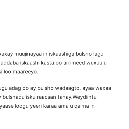
ay muujinayaa in iskaashiga bulsho lagu
 haddaba iskaashi kasta oo arrimeed wuxuu u
i loo maareeyo.
ugu adag oo ay bulsho wadaagto, ayaa waxaa
 bulshadu isku raacsan tahay.Weydiintu
yaase loogu yeeri karaa ama u qalma in