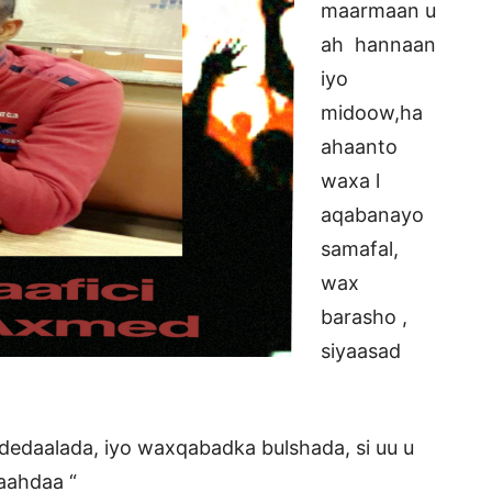
maarmaan u
ah hannaan
iyo
midoow,ha
ahaanto
waxa l
aqabanayo
samafal,
wax
barasho ,
siyaasad
edaalada, iyo waxqabadka bulshada, si uu u
aahdaa “