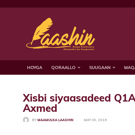
HOYGA
QORAALLO
SUUGAAN
MAQ
Xisbi siyaasadeed Q1A
Axmed
BY
MAAMULKA LAASHIN
MAY 30, 2019