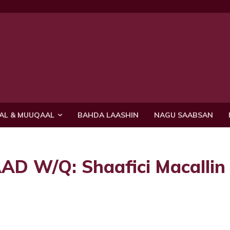
AL & MUUQAAL
BAHDA LAASHIN
NAGU SAABSAN
AD W/Q: Shaafici Macallin