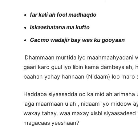
far kali ah fool madhaqdo
Iskaashatana ma kufto
Gacmo wadajir bay wax ku gooyaan
Dhammaan murtida iyo maahmaahyadani wax
gaari karo guul iyo libin kama dambeys ah,
baahan yahay hannaan (Nidaam) loo maro s
Haddaba siyaasadda oo ka mid ah arimaha 
laga maarmaan u ah , nidaam iyo midoow ay
waxay tahay, waa maxay xisbi siyaasadeed 
magacaas yeeshaan?