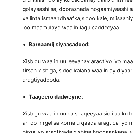
golayaashiisa, doorashada hogaamiyaashiisa
xallinta ismaandhaafka,sidoo kale, miisaaniy
loo maamulayo waa in lagu caddeeyaa.
Barnaamij siyaasadeed:
Xisbigu waa in uu leeyahay aragtiyo iyo ma
tirsan xisbiga, sidoo kalana waa in ay diyaar 
aragtiyadooda.
Taageero dadweyne:
Xisbigu waa in uu ka shaqeeyaa sidii uu ku
ah oo hirgelisa korna u qaada aragtida iyo m
hirgaliyo aragtiyada xisbiga hoggaankana iy