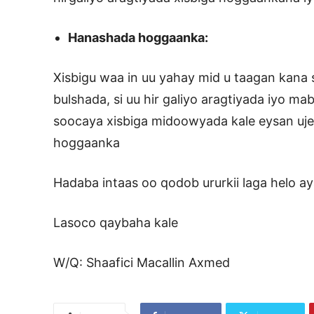
Hanashada hoggaanka:
Xisbigu waa in uu yahay mid u taagan kana
bulshada, si uu hir galiyo aragtiyada iyo m
soocaya xisbiga midoowyada kale eysan uj
hoggaanka
Hadaba intaas oo qodob ururkii laga helo ay
Lasoco qaybaha kale
W/Q: Shaafici Macallin Axmed