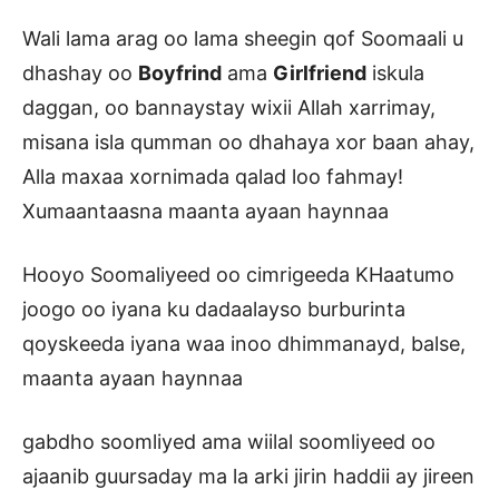
Wali lama arag oo lama sheegin qof Soomaali u
dhashay oo
Boyfrind
ama
Girlfriend
iskula
daggan, oo bannaystay wixii Allah xarrimay,
misana isla qumman oo dhahaya xor baan ahay,
Alla maxaa xornimada qalad loo fahmay!
Xumaantaasna maanta ayaan haynnaa
Hooyo Soomaliyeed oo cimrigeeda KHaatumo
joogo oo iyana ku dadaalayso burburinta
qoyskeeda iyana waa inoo dhimmanayd, balse,
maanta ayaan haynnaa
gabdho soomliyed ama wiilal soomliyeed oo
ajaanib guursaday ma la arki jirin haddii ay jireen