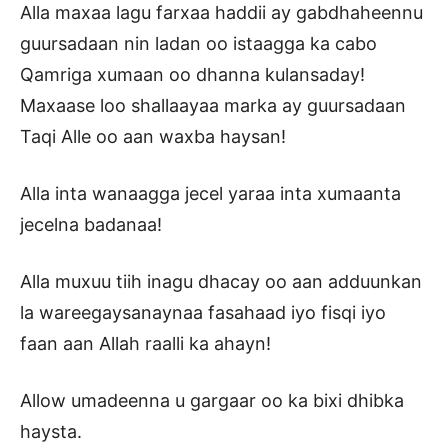
Alla maxaa lagu farxaa haddii ay gabdhaheennu
guursadaan nin ladan oo istaagga ka cabo
Qamriga xumaan oo dhanna kulansaday!
Maxaase loo shallaayaa marka ay guursadaan
Taqi Alle oo aan waxba haysan!
Alla inta wanaagga jecel yaraa inta xumaanta
jecelna badanaa!
Alla muxuu tiih inagu dhacay oo aan adduunkan
la wareegaysanaynaa fasahaad iyo fisqi iyo
faan aan Allah raalli ka ahayn!
Allow umadeenna u gargaar oo ka bixi dhibka
haysta.