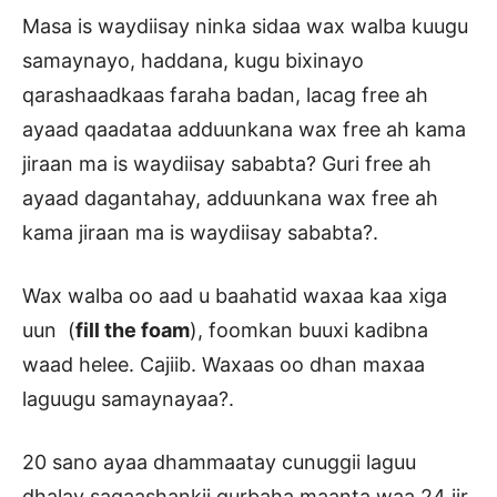
Masa is waydiisay ninka sidaa wax walba kuugu
samaynayo, haddana, kugu bixinayo
qarashaadkaas faraha badan, lacag free ah
ayaad qaadataa adduunkana wax free ah kama
jiraan ma is waydiisay sababta? Guri free ah
ayaad dagantahay, adduunkana wax free ah
kama jiraan ma is waydiisay sababta?.
Wax walba oo aad u baahatid waxaa kaa xiga
uun (
fill the foam
), foomkan buuxi kadibna
waad helee. Cajiib. Waxaas oo dhan maxaa
laguugu samaynayaa?.
20 sano ayaa dhammaatay cunuggii laguu
dhalay sagaashankii qurbaha maanta waa 24 jir,