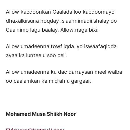
Allow kacdoonkan Gaalada loo kacdoomayo
dhaxalkiisuna noqday Islaannimadii shalay oo
Gaalnimo lagu baalay, Allow naga bixi.
Allow umadeenna towfiiqda iyo iswaafaqidda
ayaa ka luntee u soo celi.
Allow umadeenna ku dac darraysan meel walba
oo caalamkan ka mid ah u gargaar.
Mohamed Musa Shiikh Noor