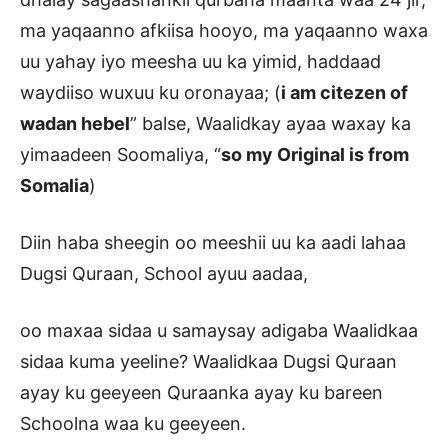
ma yaqaanno afkiisa hooyo, ma yaqaanno waxa
uu yahay iyo meesha uu ka yimid, haddaad
waydiiso wuxuu ku oronayaa; (
i am citezen of
wadan hebel
” balse, Waalidkay ayaa waxay ka
yimaadeen Soomaliya, “
so my Original is from
Somalia
)
Diin haba sheegin oo meeshii uu ka aadi lahaa
Dugsi Quraan, School ayuu aadaa,
oo maxaa sidaa u samaysay adigaba Waalidkaa
sidaa kuma yeeline? Waalidkaa Dugsi Quraan
ayay ku geeyeen Quraanka ayay ku bareen
Schoolna waa ku geeyeen.