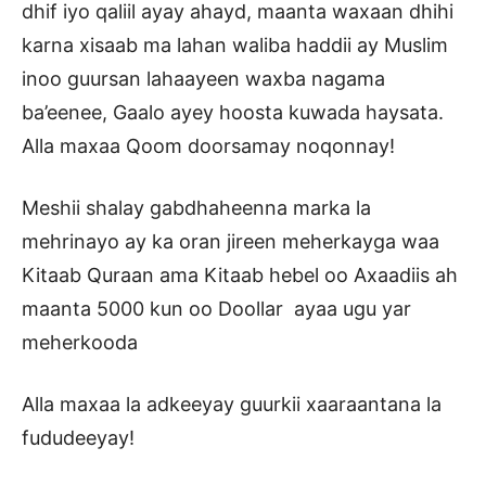
dhif iyo qaliil ayay ahayd, maanta waxaan dhihi
karna xisaab ma lahan waliba haddii ay Muslim
inoo guursan lahaayeen waxba nagama
ba’eenee, Gaalo ayey hoosta kuwada haysata.
Alla maxaa Qoom doorsamay noqonnay!
Meshii shalay gabdhaheenna marka la
mehrinayo ay ka oran jireen meherkayga waa
Kitaab Quraan ama Kitaab hebel oo Axaadiis ah
maanta 5000 kun oo Doollar ayaa ugu yar
meherkooda
Alla maxaa la adkeeyay guurkii xaaraantana la
fududeeyay!