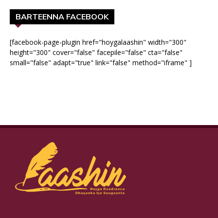
BARTEENNA FACEBOOK
[facebook-page-plugin href="hoygalaashin" width="300"
height="300" cover="false" facepile="false" cta="false"
small="false" adapt="true" link="false" method="iframe" ]