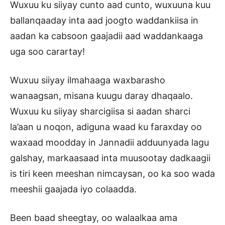
Wuxuu ku siiyay cunto aad cunto, wuxuuna kuu
ballanqaaday inta aad joogto waddankiisa in
aadan ka cabsoon gaajadii aad waddankaaga
uga soo carartay!
Wuxuu siiyay ilmahaaga waxbarasho
wanaagsan, misana kuugu daray dhaqaalo.
Wuxuu ku siiyay sharcigiisa si aadan sharci
la’aan u noqon, adiguna waad ku faraxday oo
waxaad moodday in Jannadii adduunyada lagu
galshay, markaasaad inta muusootay dadkaagii
is tiri keen meeshan nimcaysan, oo ka soo wada
meeshii gaajada iyo colaadda.
Been baad sheegtay, oo walaalkaa ama