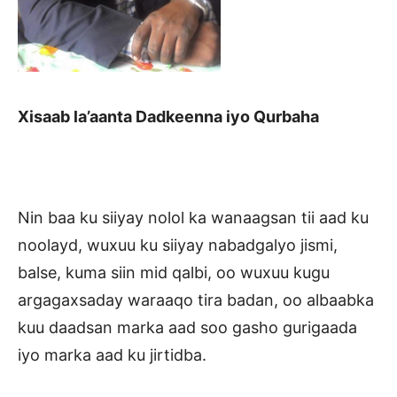
Xisaab la’aanta Dadkeenna iyo Qurbaha
Nin baa ku siiyay nolol ka wanaagsan tii aad ku
noolayd, wuxuu ku siiyay nabadgalyo jismi,
balse, kuma siin mid qalbi, oo wuxuu kugu
argagaxsaday waraaqo tira badan, oo albaabka
kuu daadsan marka aad soo gasho gurigaada
iyo marka aad ku jirtidba.