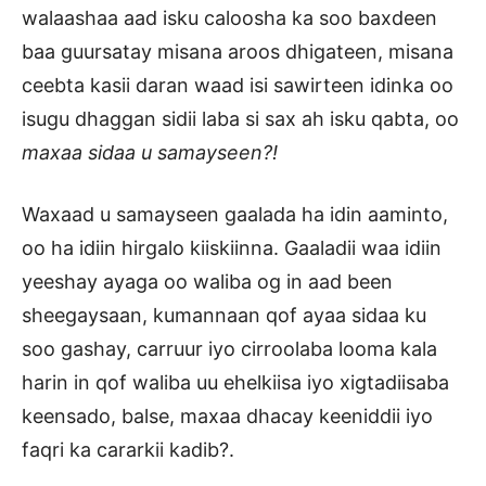
walaashaa aad isku caloosha ka soo baxdeen
baa guursatay misana aroos dhigateen, misana
ceebta kasii daran waad isi sawirteen idinka oo
isugu dhaggan sidii laba si sax ah isku qabta, oo
maxaa sidaa u samayseen?!
Waxaad u samayseen gaalada ha idin aaminto,
oo ha idiin hirgalo kiiskiinna. Gaaladii waa idiin
yeeshay ayaga oo waliba og in aad been
sheegaysaan, kumannaan qof ayaa sidaa ku
soo gashay, carruur iyo cirroolaba looma kala
harin in qof waliba uu ehelkiisa iyo xigtadiisaba
keensado, balse, maxaa dhacay keeniddii iyo
faqri ka cararkii kadib?.