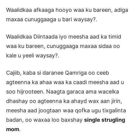
Waalidkaa afkaaga hooyo waa ku bareen, adiga
maxaa cunuggaaga u bari waysay?.
Waalidkaa Diintaada iyo meesha aad ka timid
waa ku bareen, cunuggaaga maxaa sidaa oo
kale u yeeli waysay?.
Cajiib, kaba si daranee Qamriga oo ceeb
agteenna ka ahaa waa ka caadi meesha aad u
soo hijrooteen. Naagta garaca ama wacelka
dhashay oo agteenna ka ahayd wax aan jirin,
meesha aad joogtaan waa qofka ugu tixgalinta
badan, oo waxaa loo baxshay
single strugling
mom
.