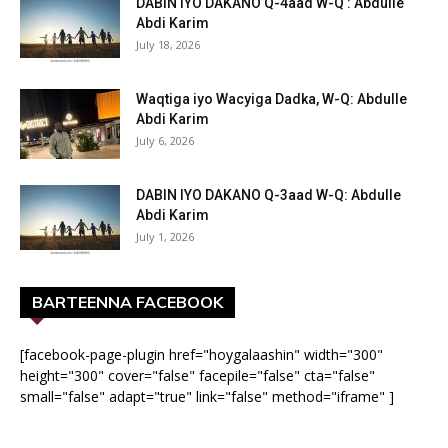
DABIN IYO DAKANO Q-4aad W-Q : Abdulle
Abdi Karim
July 18, 2026
Waqtiga iyo Wacyiga Dadka, W-Q: Abdulle
Abdi Karim
July 6, 2026
DABIN IYO DAKANO Q-3aad W-Q: Abdulle
Abdi Karim
July 1, 2026
BARTEENNA FACEBOOK
[facebook-page-plugin href="hoygalaashin" width="300"
height="300" cover="false" facepile="false" cta="false"
small="false" adapt="true" link="false" method="iframe" ]