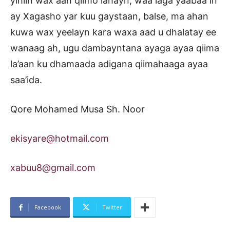
yihiin wax aan qiimo lahayn, waa laga yaabaa in
ay Xagasho yar kuu gaystaan, balse, ma ahan
kuwa wax yeelayn kara waxa aad u dhalatay ee
wanaag ah, ugu dambayntana ayaga ayaa qiima
la’aan ku dhamaada adigana qiimahaaga ayaa
saa’ida.
Qore Mohamed Musa Sh. Noor
ekisyare@hotmail.com
xabuu8@gmail.com
Facebook
Twitter