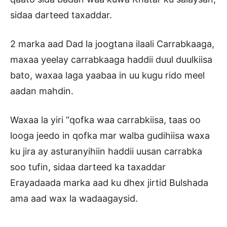
sidaa darteed taxaddar.
2 marka aad Dad la joogtana ilaali Carrabkaaga,
maxaa yeelay carrabkaaga haddii duul duulkiisa
bato, waxaa laga yaabaa in uu kugu rido meel
aadan mahdin.
Waxaa la yiri “qofka waa carrabkiisa, taas oo
looga jeedo in qofka mar walba gudihiisa waxa
ku jira ay asturanyihiin haddii uusan carrabka
soo tufin, sidaa darteed ka taxaddar
Erayadaada marka aad ku dhex jirtid Bulshada
ama aad wax la wadaagaysid.