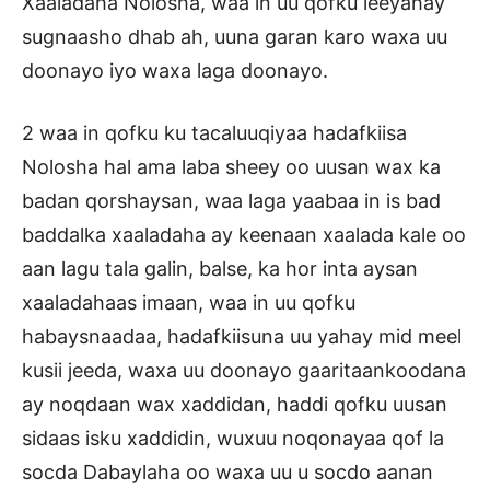
Xaaladaha Nolosha, waa in uu qofku leeyahay
sugnaasho dhab ah, uuna garan karo waxa uu
doonayo iyo waxa laga doonayo.
2 waa in qofku ku tacaluuqiyaa hadafkiisa
Nolosha hal ama laba sheey oo uusan wax ka
badan qorshaysan, waa laga yaabaa in is bad
baddalka xaaladaha ay keenaan xaalada kale oo
aan lagu tala galin, balse, ka hor inta aysan
xaaladahaas imaan, waa in uu qofku
habaysnaadaa, hadafkiisuna uu yahay mid meel
kusii jeeda, waxa uu doonayo gaaritaankoodana
ay noqdaan wax xaddidan, haddi qofku uusan
sidaas isku xaddidin, wuxuu noqonayaa qof la
socda Dabaylaha oo waxa uu u socdo aanan