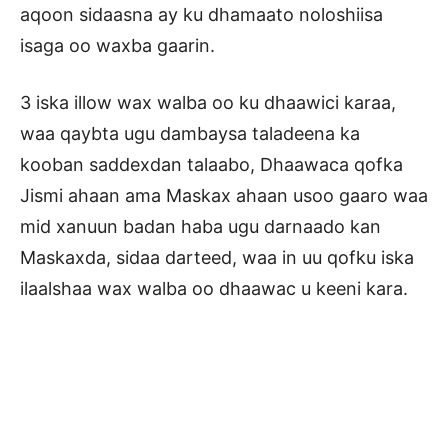
aqoon sidaasna ay ku dhamaato noloshiisa
isaga oo waxba gaarin.
3 iska illow wax walba oo ku dhaawici karaa,
waa qaybta ugu dambaysa taladeena ka
kooban saddexdan talaabo, Dhaawaca qofka
Jismi ahaan ama Maskax ahaan usoo gaaro waa
mid xanuun badan haba ugu darnaado kan
Maskaxda, sidaa darteed, waa in uu qofku iska
ilaalshaa wax walba oo dhaawac u keeni kara.