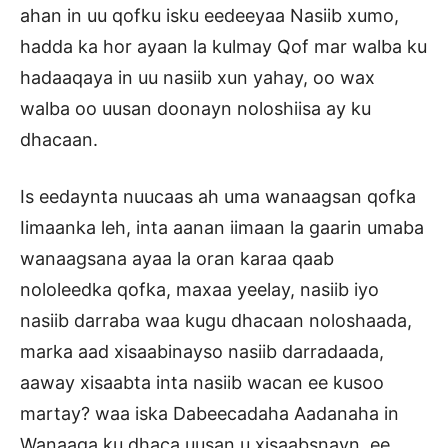
ahan in uu qofku isku eedeeyaa Nasiib xumo,
hadda ka hor ayaan la kulmay Qof mar walba ku
hadaaqaya in uu nasiib xun yahay, oo wax
walba oo uusan doonayn noloshiisa ay ku
dhacaan.
Is eedaynta nuucaas ah uma wanaagsan qofka
Iimaanka leh, inta aanan iimaan la gaarin umaba
wanaagsana ayaa la oran karaa qaab
nololeedka qofka, maxaa yeelay, nasiib iyo
nasiib darraba waa kugu dhacaan noloshaada,
marka aad xisaabinayso nasiib darradaada,
aaway xisaabta inta nasiib wacan ee kusoo
martay? waa iska Dabeecadaha Aadanaha in
Wanaaga ku dhaca uusan u xisaabsnayn, ee