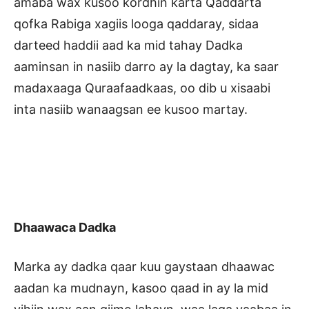
amaba wax kusoo kordhin karta Qaddarta
qofka Rabiga xagiis looga qaddaray, sidaa
darteed haddii aad ka mid tahay Dadka
aaminsan in nasiib darro ay la dagtay, ka saar
madaxaaga Quraafaadkaas, oo dib u xisaabi
inta nasiib wanaagsan ee kusoo martay.
Dhaawaca Dadka
Marka ay dadka qaar kuu gaystaan dhaawac
aadan ka mudnayn, kasoo qaad in ay la mid