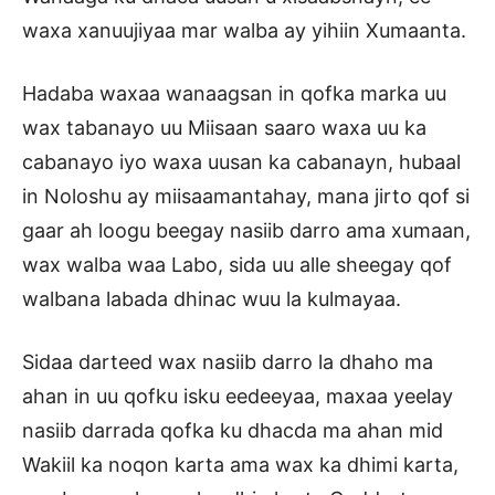
waxa xanuujiyaa mar walba ay yihiin Xumaanta.
Hadaba waxaa wanaagsan in qofka marka uu
wax tabanayo uu Miisaan saaro waxa uu ka
cabanayo iyo waxa uusan ka cabanayn, hubaal
in Noloshu ay miisaamantahay, mana jirto qof si
gaar ah loogu beegay nasiib darro ama xumaan,
wax walba waa Labo, sida uu alle sheegay qof
walbana labada dhinac wuu la kulmayaa.
Sidaa darteed wax nasiib darro la dhaho ma
ahan in uu qofku isku eedeeyaa, maxaa yeelay
nasiib darrada qofka ku dhacda ma ahan mid
Wakiil ka noqon karta ama wax ka dhimi karta,