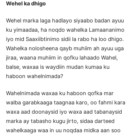
Wehel ka dhigo
Wehel marka laga hadlayo siyaabo badan ayuu
ku yimaadaa, ha noqdo wahelka Lamaananimo
iyo mid Saaxiibtinimo sidii la rabo ha loo dhigo.
Wahelka nolosheena qayb muhiim ah ayuu uga
jiraa, waana muhiim in qofku lahaado Wahel,
balse, waxaa is waydiin mudan kumaa ku
haboon wahelnimada?
Wahelnimada waxaa ku haboon qofka mar
walba garabkaaga taagnaa karo, oo fahmi kara
waxa aad doonaysid iyo waxa aad tabanaysid
marka ay tabasho kugu jirto, sidaa darteed
wahelkaaga waa in uu noqdaa midka aan soo