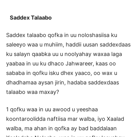
Saddex Talaabo
Saddex talaabo qofka in uu noloshasiisa ku
saleeyo waa u muhiim, haddii uusan saddexdaas
ku salayn qaabka uu u noolyahay waxaa laga
yaabaa in uu ku dhaco Jahwareer, kaas oo
sababa in qofku isku dhex yaaco, oo wax u
dhadhamaa aysan jirin, hadaba saddexdaas
talaabo waa maxay?
1 qofku waa in uu awood u yeeshaa
koontaroolidda naftiisa mar walba, iyo Xaalad
walba, ma ahan in qofka ay bad baddalaan