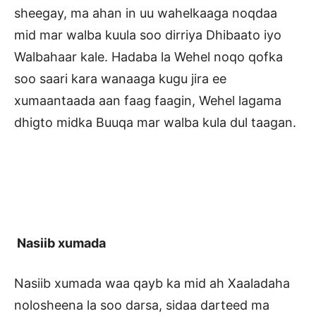
sheegay, ma ahan in uu wahelkaaga noqdaa
mid mar walba kuula soo dirriya Dhibaato iyo
Walbahaar kale. Hadaba la Wehel noqo qofka
soo saari kara wanaaga kugu jira ee
xumaantaada aan faag faagin, Wehel lagama
dhigto midka Buuqa mar walba kula dul taagan.
Nasiib xumada
Nasiib xumada waa qayb ka mid ah Xaaladaha
nolosheena la soo darsa, sidaa darteed ma