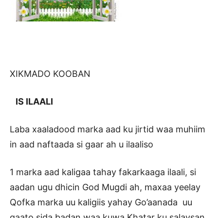
XIKMADO KOOBAN
IS ILAALI
Laba xaaladood marka aad ku jirtid waa muhiim
in aad naftaada si gaar ah u ilaaliso
1 marka aad kaligaa tahay fakarkaaga ilaali, si
aadan ugu dhicin God Mugdi ah, maxaa yeelay
Qofka marka uu kaligiis yahay Go’aanada uu
qaato sida badan waa kuwa Khatar ku salaysan,