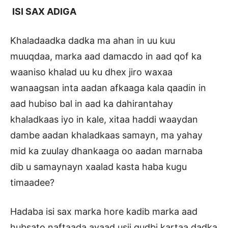
ISI SAX ADIGA
Khaladaadka dadka ma ahan in uu kuu
muuqdaa, marka aad damacdo in aad qof ka
waaniso khalad uu ku dhex jiro waxaa
wanaagsan inta aadan afkaaga kala qaadin in
aad hubiso bal in aad ka dahirantahay
khaladkaas iyo in kale, xitaa haddi waaydan
dambe aadan khaladkaas samayn, ma yahay
mid ka zuulay dhankaaga oo aadan marnaba
dib u samaynayn xaalad kasta haba kugu
timaadee?
Hadaba isi sax marka hore kadib marka aad
hubsato naftaada ayaad usii gudbi kartaa dadka