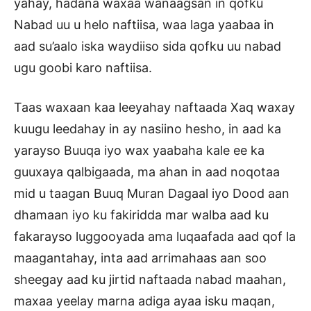
yahay, hadana waxaa wanaagsan in qofku
Nabad uu u helo naftiisa, waa laga yaabaa in
aad su’aalo iska waydiiso sida qofku uu nabad
ugu goobi karo naftiisa.
Taas waxaan kaa leeyahay naftaada Xaq waxay
kuugu leedahay in ay nasiino hesho, in aad ka
yarayso Buuqa iyo wax yaabaha kale ee ka
guuxaya qalbigaada, ma ahan in aad noqotaa
mid u taagan Buuq Muran Dagaal iyo Dood aan
dhamaan iyo ku fakiridda mar walba aad ku
fakarayso luggooyada ama luqaafada aad qof la
maagantahay, inta aad arrimahaas aan soo
sheegay aad ku jirtid naftaada nabad maahan,
maxaa yeelay marna adiga ayaa isku maqan,