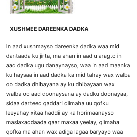
XUSHMEE DAREENKA DADKA
In aad xushmayso dareenka dadka waa mid
dantaada ku jirta, ma ahan in aad u aragto in
aad dadka ugu danaynayso, waa in aad maanka
ku haysaa in aad dadka ka mid tahay wax walba
oo dadka dhibayana ay ku dhibayaan wax
walba oo aad doonaysana ay dadku doonayaa,
sidaa darteed qaddari qiimaha uu qofku
leeyahay xitaa haddii ay ka horimaanayso
maslaxaddaada qaar maxaa yeelay, qiimaha
qofka ma ahan wax adiga lagaa baryayo waa