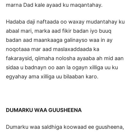
marna Dad kale ayaad ku maqantahay.
Hadaba daji naftaada oo waxay mudantahay ku
abaal mari, marka aad fikir badan iyo buuq
badan aad maankaaga galinayso waa in ay
noqotaaa mar aad maslaxaddaada ka
fakaraysid, qiimaha nolosha ayaaba ah mid aan
sidaa u badnayn oo aan la ogayn xilliga uu ku
egyahay ama xilliga uu bilaaban karo.
DUMARKU WAA GUUSHEENA
Dumarku waa saldhiga koowaad ee guusheena,