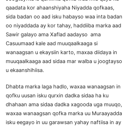
qaadata kor ahaanshiyaha Niyadda qofkaas,
sida badan oo aad isku habayso waa inta badan
oo niyaddada ay kor tahay, haddiiba marka aad
Sawir galayo ama Xaflad aadayso ama
Casuumaad kale aad muuqaalkaaga si
wanaagsan u ekaysiin karto, maxaa diidaya in
muuqaalkaaga aad sidaa mar walba u joogtayso
u ekaanshihiisa.
Dhabta marka laga hadlo, waxaa wanaagsan in
qofku uusan isku qurxin dadka sidaa ha ku
dhahaan ama sidaa dadka xagooda uga muuqo,
waxaa wanaagsan qofka marka uu Muraayadda
isku eegayo in uu garawsan yahay naftiisa in ay