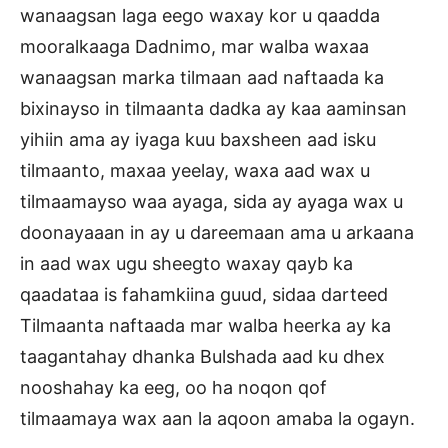
wanaagsan laga eego waxay kor u qaadda
mooralkaaga Dadnimo, mar walba waxaa
wanaagsan marka tilmaan aad naftaada ka
bixinayso in tilmaanta dadka ay kaa aaminsan
yihiin ama ay iyaga kuu baxsheen aad isku
tilmaanto, maxaa yeelay, waxa aad wax u
tilmaamayso waa ayaga, sida ay ayaga wax u
doonayaaan in ay u dareemaan ama u arkaana
in aad wax ugu sheegto waxay qayb ka
qaadataa is fahamkiina guud, sidaa darteed
Tilmaanta naftaada mar walba heerka ay ka
taagantahay dhanka Bulshada aad ku dhex
nooshahay ka eeg, oo ha noqon qof
tilmaamaya wax aan la aqoon amaba la ogayn.