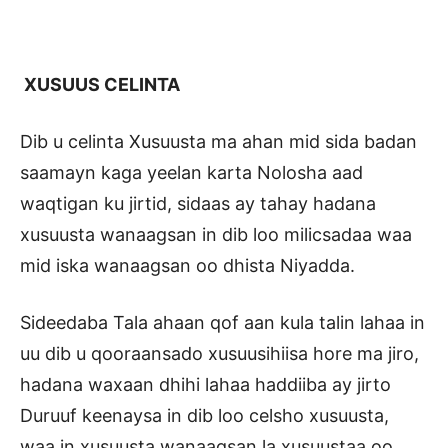
XUSUUS CELINTA
Dib u celinta Xusuusta ma ahan mid sida badan
saamayn kaga yeelan karta Nolosha aad
waqtigan ku jirtid, sidaas ay tahay hadana
xusuusta wanaagsan in dib loo milicsadaa waa
mid iska wanaagsan oo dhista Niyadda.
Sideedaba Tala ahaan qof aan kula talin lahaa in
uu dib u qooraansado xusuusihiisa hore ma jiro,
hadana waxaan dhihi lahaa haddiiba ay jirto
Duruuf keenaysa in dib loo celsho xusuusta,
waa in xusuusta wanaagsan la xusuustaa oo