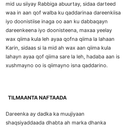
mid uu siiyay Rabbiga abuurtay, sidaa darteed
waa in aan qof walba ku qaddarinaa dareenkiisa
iyo doonistiise inaga oo aan ku dabbaqayn
dareenkeena iyo doonisteena, maxaa yeelay
wax qiima kula leh ayaa qofna qiima la lahaan
Karin, sidaas si la mid ah wax aan qiima kula
lahayn ayaa qof qiima sare la leh, hadaba aan is
xushmayno oo is qiimayno isna qaddarino.
TILMAANTA NAFTAADA
Dareenka ay dadka ka muujiyaan
shaqsiyaddaada dhabta ah marka dhanka