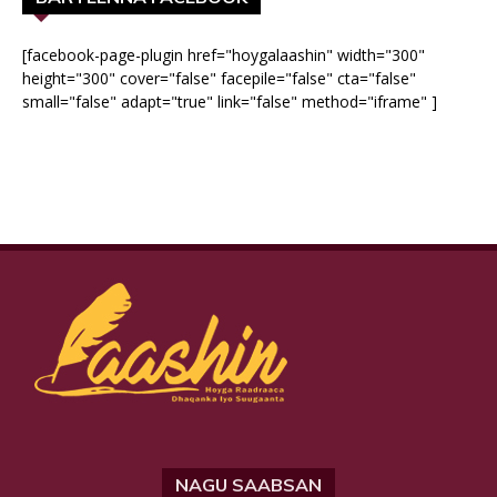
[facebook-page-plugin href="hoygalaashin" width="300"
height="300" cover="false" facepile="false" cta="false"
small="false" adapt="true" link="false" method="iframe" ]
NAGU SAABSAN