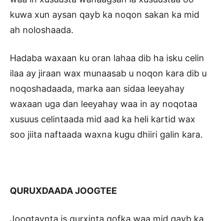
kuwa xun aysan qayb ka noqon sakan ka mid
ah noloshaada.
Hadaba waxaan ku oran lahaa dib ha isku celin
ilaa ay jiraan wax munaasab u noqon kara dib u
noqoshadaada, marka aan sidaa leeyahay
waxaan uga dan leeyahay waa in ay noqotaa
xusuus celintaada mid aad ka heli kartid wax
soo jiita naftaada waxna kugu dhiiri galin kara.
QURUXDAADA JOOGTEE
Joogtaynta is qurxinta qofka waa mid qayb ka