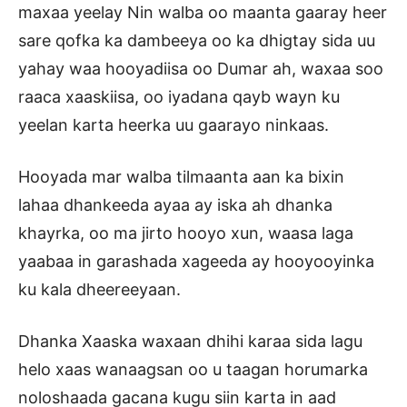
maxaa yeelay Nin walba oo maanta gaaray heer
sare qofka ka dambeeya oo ka dhigtay sida uu
yahay waa hooyadiisa oo Dumar ah, waxaa soo
raaca xaaskiisa, oo iyadana qayb wayn ku
yeelan karta heerka uu gaarayo ninkaas.
Hooyada mar walba tilmaanta aan ka bixin
lahaa dhankeeda ayaa ay iska ah dhanka
khayrka, oo ma jirto hooyo xun, waasa laga
yaabaa in garashada xageeda ay hooyooyinka
ku kala dheereeyaan.
Dhanka Xaaska waxaan dhihi karaa sida lagu
helo xaas wanaagsan oo u taagan horumarka
noloshaada gacana kugu siin karta in aad