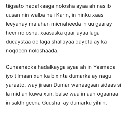
tiigsato hadafkaaga nolosha ayaa ah nasiib
uusan nin walba heli Karin, in ninku xaas
leeyahay ma ahan micnaheeda in uu gaaray
heer nolosha, xaasaska qaar ayaa laga
ducaystaa oo laga shallayaa qaybta ay ka
noqdeen noloshaada.
Gunaanadka hadalkayga ayaa ah in Yasmada
iyo tilmaan xun ka bixinta dumarka ay nagu
yaraato, way jiraan Dumar wanaagsan sidaas si
la mid ah kuwa xun, balse waa in aan ogaanaa
in saldhigeena Guusha ay dumarku yihiin.