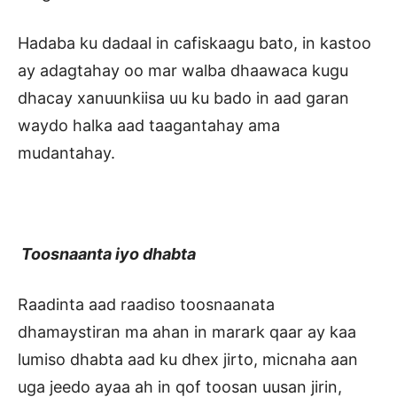
Hadaba ku dadaal in cafiskaagu bato, in kastoo
ay adagtahay oo mar walba dhaawaca kugu
dhacay xanuunkiisa uu ku bado in aad garan
waydo halka aad taagantahay ama
mudantahay.
Toosnaanta iyo dhabta
Raadinta aad raadiso toosnaanata
dhamaystiran ma ahan in marark qaar ay kaa
lumiso dhabta aad ku dhex jirto, micnaha aan
uga jeedo ayaa ah in qof toosan uusan jirin,