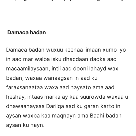
Damaca badan
Damaca badan wuxuu keenaa iimaan xumo iyo
in aad mar walba isku dhacdaan dadka aad
macaamilaysaan, intii aad dooni lahayd wax
badan, waxaa wanaagsan in aad ku
faraxsanaataa waxa aad haysato ama aad
heshay, intaas marka ay kaa suurowda waxaa u
dhawaanaysaa Dariiqa aad ku garan karto in
aysan waxba kaa maqnayn ama Baahi badan
aysan ku hayn.