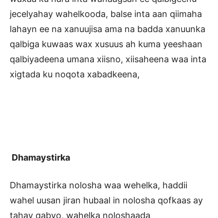
jecelyahay wahelkooda, balse inta aan qiimaha
lahayn ee na xanuujisa ama na badda xanuunka
qalbiga kuwaas wax xusuus ah kuma yeeshaan
qalbiyadeena umana xiisno, xiisaheena waa inta
xigtada ku noqota xabadkeena,
Dhamaystirka
Dhamaystirka nolosha waa wehelka, haddii
wahel uusan jiran hubaal in nolosha qofkaas ay
tahay qabyo, wahelka noloshaada