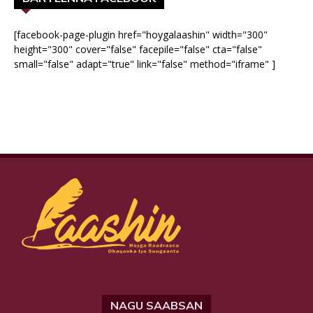
[facebook-page-plugin href="hoygalaashin" width="300"
height="300" cover="false" facepile="false" cta="false"
small="false" adapt="true" link="false" method="iframe" ]
NAGU SAABSAN