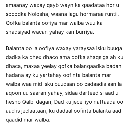
amaanay waxay qayb wayn ka qaadataa hor u
socodka Nolosha, waana lagu hormaraa runtii,
Qofka balanta oofiya mar walba wuu ka
shaqsiyad wacan yahay kan burriya.
Balanta oo la oofiya waxay yaraysaa isku buuqa
dadka ka dhex dhaco ama qofka shaqsiga ah ku
dhaca, maxaa yeelay qofka balanqaadka badan
hadana ay ku yartahay oofinta balanta mar
walba waa mid isku buuqsan oo cadaadis aan la
aqoon uu saaran yahay, sidaa darteed si aad u
hesho Qalbi dagan, Dad ku jecel iyo naftaada oo
aad is jeclaataan, ku dadaal oofinta balanta aad
qaadid mar walba.