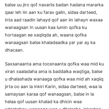
balse uu jiro qof naxariis badan hadana mararka
qaar leh Iin aan ku farax galin, sidaa darteed,
inta aad raadin lahayd qof aan iin lahayn waxaa
wanaagsan In uusan kaa lumin qofka ku
hortaagan ee xaqiiqda ah, waana qofka
wanaagsan balse khaladaadka yar yar ay ka
dhacaan.
Saxsanaanta ama toosnaanta qofka waa mid ku
xiran xaaladaha ama is baddalka waqtiga, balse
u dhalashada wanaaga qofka waa mid ah xaqiiq
jirta oo aan la inkiri Karin, sidaa darteed, waa la
samaysan karaa qof wanaagsan, balse in la
helaa qof uusan khalad ka dhicin waa