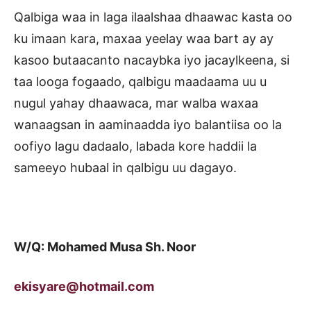
Qalbiga waa in laga ilaalshaa dhaawac kasta oo
ku imaan kara, maxaa yeelay waa bart ay ay
kasoo butaacanto nacaybka iyo jacaylkeena, si
taa looga fogaado, qalbigu maadaama uu u
nugul yahay dhaawaca, mar walba waxaa
wanaagsan in aaminaadda iyo balantiisa oo la
oofiyo lagu dadaalo, labada kore haddii la
sameeyo hubaal in qalbigu uu dagayo.
W/Q: Mohamed Musa Sh. Noor
ekisyare@hotmail.com