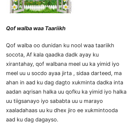
Qof walba waa Taariikh
Qof walba oo dunidan ku nool waa taariikh
socota, Af kala qaadka dadk ayay ku
xirantahay, qof walbana meel uu ka yimid iyo
meel uu u socdo ayaa jirta , sidaa darteed, ma
ahan in aad ku dag dagto xukminta dadka inta
aadan aqrisan halka uu qofku ka yimid iyo halka
uu tiigsanayo iyo sababta uu u marayo
xaaladahaas uu ku dhex jiro ee xukmintooda
aad ku dag dagayso.