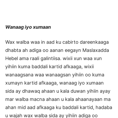
Wanaag iyo xumaan
Wax walba waa in aad ku cabirto dareenkaaga
dhabta ah adiga oo aanan eegayn Maslaxadda
Hebel ama raali galintiisa. wixii xun waa xun
yihiin kuma baddali kartid afkaaga, wixii
wanaagsana waa wanaagsan yihiin oo kuma
xumayn kartid afkaaga, wanaag iyo xumaan
sida ay dhawaq ahaan u kala duwan yihiin ayay
mar walba macna ahaan u kala ahaanayaan ma
ahan mid aad afkaaga ku baddali kartid, hadaba
u wajah wax walba sida ay yihiin adiga oo