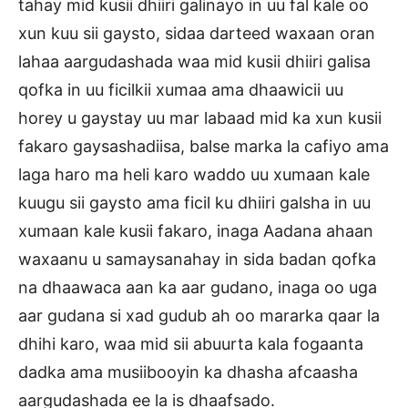
tahay mid kusii dhiiri galinayo in uu fal kale oo
xun kuu sii gaysto, sidaa darteed waxaan oran
lahaa aargudashada waa mid kusii dhiiri galisa
qofka in uu ficilkii xumaa ama dhaawicii uu
horey u gaystay uu mar labaad mid ka xun kusii
fakaro gaysashadiisa, balse marka la cafiyo ama
laga haro ma heli karo waddo uu xumaan kale
kuugu sii gaysto ama ficil ku dhiiri galsha in uu
xumaan kale kusii fakaro, inaga Aadana ahaan
waxaanu u samaysanahay in sida badan qofka
na dhaawaca aan ka aar gudano, inaga oo uga
aar gudana si xad gudub ah oo mararka qaar la
dhihi karo, waa mid sii abuurta kala fogaanta
dadka ama musiibooyin ka dhasha afcaasha
aargudashada ee la is dhaafsado.