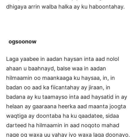
dhigaya arrin walba halka ay ku haboontahay.
ogsoonow
Laga yaabee in aadan haysan inta aad nolol
ahaan u baahnayd, balse waa in aadan
hilmaamin oo maankaaga ku haysaa, in, in
badan oo aad ka fiicantahay ay jiraan, in
badana ay ku taamayso inta aad haysatid in ay
helaan ay gaaraana heerka aad maanta joogta
waqtiga ay doontaba ha ku qaadatee, sidaa
darteed ha hilmaamin in aad noqoto mahad
naqe og waxa uu yahay iyo waxa laga doonayo.