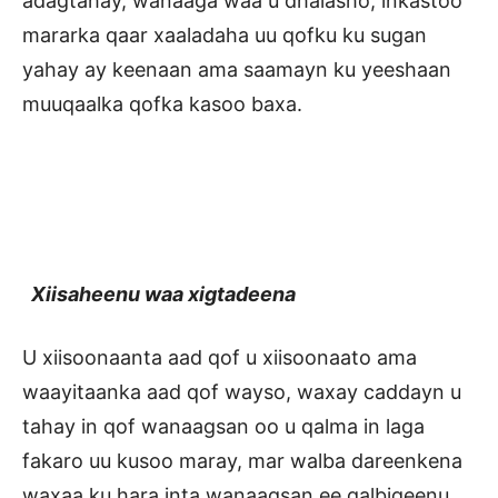
adagtahay, wanaaga waa u dhalasho, inkastoo
mararka qaar xaaladaha uu qofku ku sugan
yahay ay keenaan ama saamayn ku yeeshaan
muuqaalka qofka kasoo baxa.
Xiisaheenu waa xigtadeena
U xiisoonaanta aad qof u xiisoonaato ama
waayitaanka aad qof wayso, waxay caddayn u
tahay in qof wanaagsan oo u qalma in laga
fakaro uu kusoo maray, mar walba dareenkena
waxaa ku hara inta wanaagsan ee qalbigeenu