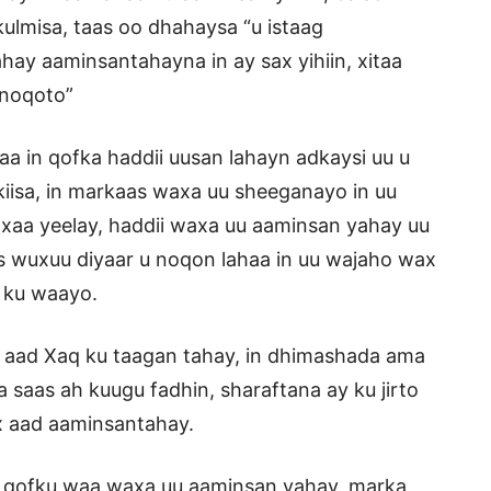
ulmisa, taas oo dhahaysa “u istaag
y aaminsantahayna in ay sax yihiin, xitaa
 noqoto”
 in qofka haddii uusan lahayn adkaysi uu u
iisa, in markaas waxa uu sheeganayo in uu
xaa yeelay, haddii waxa uu aaminsan yahay uu
 wuxuu diyaar u noqon lahaa in uu wajaho wax
 ku waayo.
 aad Xaq ku taagan tahay, in dhimashada ama
saas ah kuugu fadhin, sharaftana ay ku jirto
x aad aaminsantahay.
a qofku waa waxa uu aaminsan yahay, marka