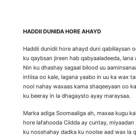
HADDII DUNIDA HORE AHAYD
Haddii dunidii hore ahayd duni qabiilaysan
ku qaybsan jireen hab qabyaaladeeda, lana 
Nin ku dhashay sagaal bilood uu aaminsanaa
intiisa oo kale, lagana yaabo in uu ka wax 
nool nahay waxaas kama shaqeeyaan oo kan
ku beeray in la dhagaysto ayay maraysaa.
Marka adiga Soomaaliga ah, maxaa kugu kal
hore lafahooda Ciidda ay cuntay, miyaadan
ku nooshahay dadka ku noolse aad wax la 