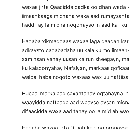
waxaa jirta Qaacidda dadka oo dhan wada k
iimaankaaga micnaha waxa aad rumaysantaha
haddii ay la micna noqonayso in aad kali ku
Hadaba xikmaddaas waxaa laga qaadan karaa
adkaysto caqabadaha uu kala kulmo iimaank
aaminsan yahay uusan ka run sheegayn, ma
ku kalsoonyahay Nafsiyan, markaas qofkaas
walba, haba noqoto waxaas wax uu naftiisa
Hubaal marka aad saxantahay ogtahayna in
waayidda naftaada aad waayso aysan micna 
difaacidda waxa aad tahay oo la mid ah wa
Hadaba waxaa jirta Oraah kale oo oronays