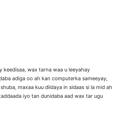
 keedisaa, wax tarna waa u leeyahay
daba adiga oo ah kan computerka sameeyay,
huba, maxaa kuu diidaya in sidaas si la mid ah
xaddaada iyo tan dunidaba aad wax tar ugu