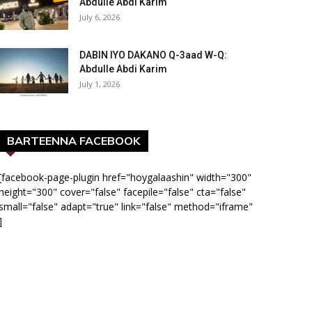
Abdulle Abdi Karim
July 6, 2026
DABIN IYO DAKANO Q-3aad W-Q:
Abdulle Abdi Karim
July 1, 2026
BARTEENNA FACEBOOK
[facebook-page-plugin href="hoygalaashin" width="300"
height="300" cover="false" facepile="false" cta="false"
small="false" adapt="true" link="false" method="iframe"
]