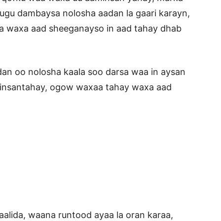
ugu dambaysa nolosha aadan la gaari karayn,
ra waxa aad sheeganayso in aad tahay dhab
an oo nolosha kaala soo darsa waa in aysan
minsantahay, ogow waxaa tahay waxa aad
lida, waana runtood ayaa la oran karaa,