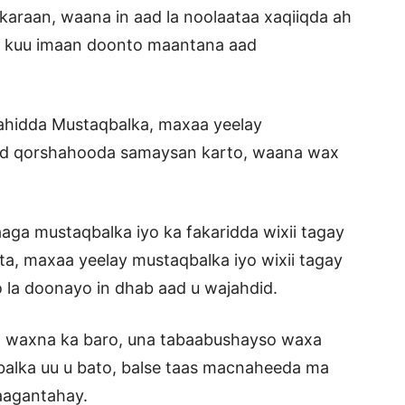
araan, waana in aad la noolaataa xaqiiqda ah
 ay kuu imaan doonto maantana aad
ajahidda Mustaqbalka, maxaa yeelay
aad qorshahooda samaysan karto, waana wax
aga mustaqbalka iyo ka fakaridda wixii tagay
, maxaa yeelay mustaqbalka iyo wixii tagay
la doonayo in dhab aad u wajahdid.
an waxna ka baro, una tabaabushayso waxa
alka uu u bato, balse taas macnaheeda ma
aagantahay.