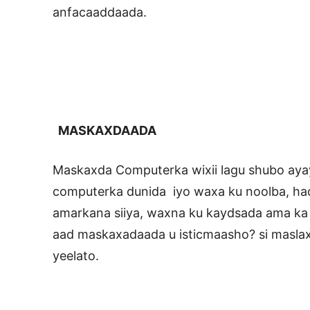
anfacaaddaada.
MASKAXDAADA
Maskaxda Computerka wixii lagu shubo ayay
computerka dunida iyo waxa ku noolba, ha
amarkana siiya, waxna ku kaydsada ama ka s
aad maskaxadaada u isticmaasho? si masla
yeelato.