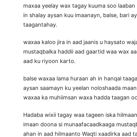
maxaa yeelay wax tagay kuuma soo laaban k
in shalay aysan kuu imaanayn, balse, bari
taagantahay.
waxaa kaloo jira in aad jaanis u haysato w
mustaqbalka haddii aad gaartid waa wax 
aad ku riyoon karto.
balse waxaa lama huraan ah in hanqal taaga
aysan saamayn ku yeelan noloshaada maanta
waxaa ka muhiimsan waxa hadda taagan oo 
Hadaba wixii tagay waa tageen iska hilma
imaan doona si munaafacaadkaaga mustaqb
ahan in aad hilmaanto Waqti xaadirka aad t