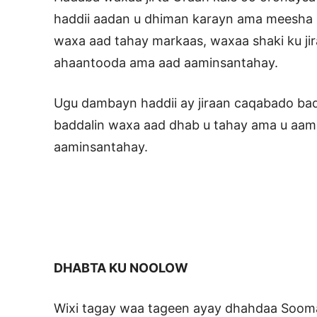
haddii aadan u dhiman karayn ama meesha 
waxa aad tahay markaas, waxaa shaki ku ji
ahaantooda ama aad aaminsantahay.
Ugu dambayn haddii ay jiraan caqabado bad
baddalin waxa aad dhab u tahay ama u aa
aaminsantahay.
DHABTA KU NOOLOW
Wixi tagay waa tageen ayay dhahdaa Soomaa