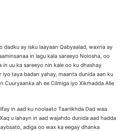
 oo dadku ay isku laayaan Qabyaalad, waxna ay
aaminsanaa in lagu kala sareeyo Nolosha, oo
 in uu ka sareeyo nin kale oo ku dhashay
tar iyo taya badan yahay, maanta dunida aan ku
 Cuuryaanka ah ee Cilmiga iyo Xikmadda Alle
ifay in aad ku noolaato Taariikhda Dad waa
 Xaq u lahayn in aad wajahdo dunida aad hadda
qaybsato, adiga oo wax ka eegay dhanka