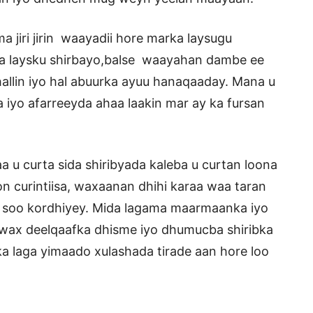
 jiri jirin waayadii hore marka laysugu
 laysku shirbayo,balse waayahan dambe ee
hallin iyo hal abuurka ayuu hanaqaaday. Mana u
 iyo afarreeyda ahaa laakin mar ay ka fursan
u curta sida shiribyada kaleba u curtan loona
 curintiisa, waxaanan dhihi karaa waa taran
u soo kordhiyey. Mida lagama maarmaanka iyo
 wax deelqaafka dhisme iyo dhumucba shiribka
ka laga yimaado xulashada tirade aan hore loo