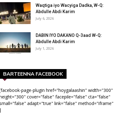
Waqtiga iyo Wacyiga Dadka, W-Q:
Abdulle Abdi Karim
July 6, 2026
DABIN IYO DAKANO Q-3aad W-Q:
Abdulle Abdi Karim
July 1, 2026
BARTEENNA FACEBOOK
[facebook-page-plugin href="hoygalaashin" width="300"
height="300" cover="false" facepile="false" cta="false"
small="false" adapt="true" link="false" method="iframe"
]