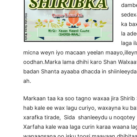
damb
sedex
ka ba
la ad
laga 
micna weyn iyo macaan yeelan maayo,illeyn 
oodhan.Marka lama dhihi karo Shan Walxaato
badan Shanta ayaaba dhacda in shiinleeyda l
ah.
Markaan taa ka soo tagno waxaa jira Shirib 
hab kale ee wax lagu curiyo, waxayna ku 
xarafka tirade, Sida shanleeydu u noqotey
Xarfaha kale waa laga curin karaa waana lag
wanaagsana oo isku toosi maayaan dhihit