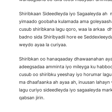
Shiribkaan Sideedleyda iyo Sagaaleyda ah ma
yimaado goobaha kulamada ama goleyaasha
cusub shiribkana lagu qoro, waa la arkaa d
badno sida Shiribyadii hore ee Seddexleeyda
weydo ayaa la curiyaa.
Shiribkan oo hanaqaaday dhawaanahan ayaa 
adeegsadaa amminta iyo mileyga ku habboon
cusub oo shiribku yeeshay iyo horumar lag
ma dhaafaanka ah ayaa ah, inuusan lahayn
lagu curiyo sideedleyda iyo sagaaleyda mar
qabsan jirin.