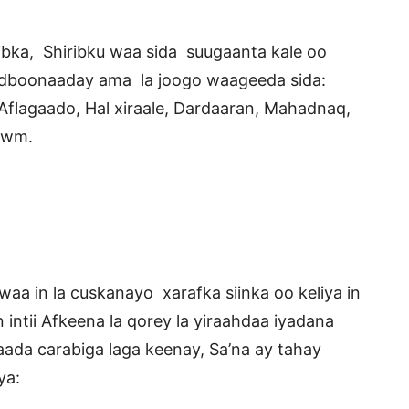
ibka, Shiribku waa sida suugaanta kale oo
udboonaaday ama la joogo waageeda sida:
Aflagaado, Hal xiraale, Dardaaran, Mahadnaq,
 iwm.
aa in la cuskanayo xarafka siinka oo keliya in
ntii Afkeena la qorey la yiraahdaa iyadana
aada carabiga laga keenay, Sa’na ay tahay
ya: