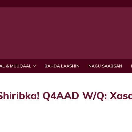
AL & MUUQAAL
BAHDA LAASHIN
NAGU SAABSAN
Shiribka! Q4AAD W/Q: Xas