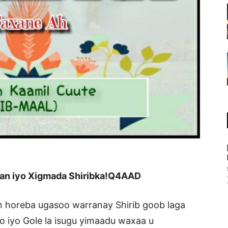
an iyo Xigmada Shiribka!Q4AAD
n horeba ugasoo warranay Shirib goob laga
o iyo Gole la isugu yimaadu waxaa u