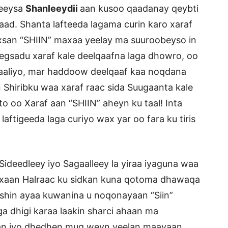
eeysa
Shanleeydii
aan kusoo qaadanay qeybti
aad. Shanta lafteeda lagama curin karo xaraf
xsan “SHIIN” maxaa yeelay ma suuroobeyso in
eegsadu xaraf kale deelqaafna laga dhowro, oo
ilaaliyo, mar haddoow deelqaaf kaa noqdana
Shiribku waa xaraf raac sida Suugaanta kale
 oo Xaraf aan “SHIIN” aheyn ku taal! Inta
aftigeeda laga curiyo wax yar oo fara ku tiris
Sideedleey iyo Sagaalleey la yiraa iyaguna waa
baxaan Halraac ku sidkan kuna qotoma dhawaqa
 shin ayaa kuwanina u noqonayaan “Siin”
a dhigi karaa laakin sharci ahaan ma
aan iyo dhedhen mug weyn yeelan maayaan.