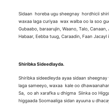
Sidaan horeba ugu sheegnay hordhicii shir
waxaa laga curiyaa wax walba oo la soo g
Gubaabo, baraarujin, Waano, Talo, Canaan, 
Habaar, Eebba tuug, Caraadin, Faan Jacayl
Shiribka Sideedlayda.
Shiribka sideedleyda ayaa sidaan sheegnay w
laga sameeyo, waxaa kale oo dhawaanahan i
Sa, oo ah xarafka u dhigma Siinka oo Higg
higgaada Soomaaliga sidan ayuuna u dhaca