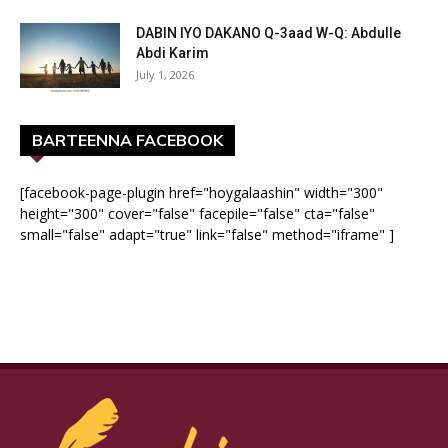
DABIN IYO DAKANO Q-3aad W-Q: Abdulle
Abdi Karim
July 1, 2026
BARTEENNA FACEBOOK
[facebook-page-plugin href="hoygalaashin" width="300"
height="300" cover="false" facepile="false" cta="false"
small="false" adapt="true" link="false" method="iframe" ]