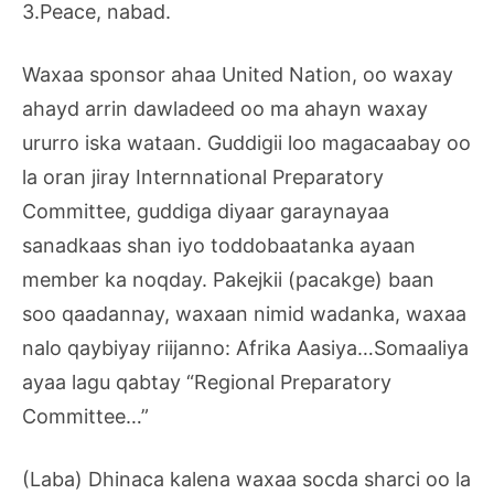
3.Peace, nabad.
Waxaa sponsor ahaa United Nation, oo waxay
ahayd arrin dawladeed oo ma ahayn waxay
ururro iska wataan. Guddigii loo magacaabay oo
la oran jiray Internnational Preparatory
Committee, guddiga diyaar garaynayaa
sanadkaas shan iyo toddobaatanka ayaan
member ka noqday. Pakejkii (pacakge) baan
soo qaadannay, waxaan nimid wadanka, waxaa
nalo qaybiyay riijanno: Afrika Aasiya…Somaaliya
ayaa lagu qabtay “Regional Preparatory
Committee…”
(Laba) Dhinaca kalena waxaa socda sharci oo la