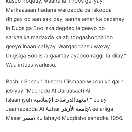
kasoo noqday, waana la ii hoos geliyay.
Markaasaan hadana warqadda cafiskooda
dhigay oo aan saxiixay, aanna amar ka baxshay
in Dugsiga Booliska degdeg la geeyo oo
sarkaalka madaxda ka ah toogashooda loo
geeyo inaan cafiyay. Warqaddaasu waxay
Dugsiga Booliska gaartay ayadoo raggii la dilay.”
Waa intaas warkiisu.
Bashiir Sheekh Xuseen Cismaan wuxuu ka qalin
jebiyay “Machadu Al Daraasaati Al
Islaamiyah
معهد الدراسات الإسلامية\ ”
ee ay
Jaamacadda Al Azhar
جامعة الأزهر\
ee arliga
Masar
مصر\
ku lahayd Muqdisho sanadka 1956.