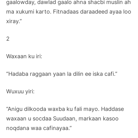
gaalowday, dawlad gaalo ahna shacbi muslin ah
ma xukumi karto. Fitnadaas daraadeed ayaa loo
xiray.”
2
Waxaan ku iri:
“Hadaba raggaan yaan la dilin ee iska cafi.”
Wuxuu yiri:
“Anigu dilkooda waxba ku fali mayo. Haddase
waxaan u socdaa Suudaan, markaan kasoo
noqdana waa cafinayaa.”