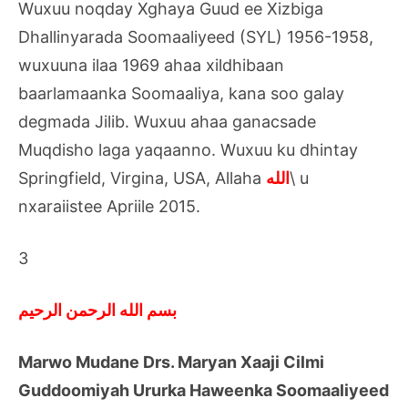
Wuxuu noqday Xghaya Guud ee Xizbiga
Dhallinyarada Soomaaliyeed (SYL) 1956-1958,
wuxuuna ilaa 1969 ahaa xildhibaan
baarlamaanka Soomaaliya, kana soo galay
degmada Jilib. Wuxuu ahaa ganacsade
Muqdisho laga yaqaanno. Wuxuu ku dhintay
Springfield, Virgina, USA, Allaha
الله
\ u
nxaraiistee Apriile 2015.
3
بسم الله الرحمن الرحيم
Marwo Mudane Drs. Maryan Xaaji Cilmi
Guddoomiyah Ururka Haweenka Soomaaliyeed