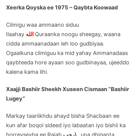
Xeerka Qoyska ee 1975
–
Qaybta Koowaad
Cilmigu waa ammaano siduu
Ilaahay
الله
Quraanka noogu sheegay, waana
cidda ammaanadaan leh loo gudbiyaa.
Ogaalkuna cilmiguu ka mid yahay Ammanadaas
qaybteeda hore ayaan soo gudbinayaa, ujeeddo
kalena kama lihi.
Xaajji
Bashiir Sheekh Xuseen Cismaan “Bashiir
Lugey”
Markay taariikhdu ahayd bisha Shacbaan ee
kun afar boqol sideed iyo labaatan iyo bishii ka
horreyseyba ee Rajab
رجب\
,
una dhiganta