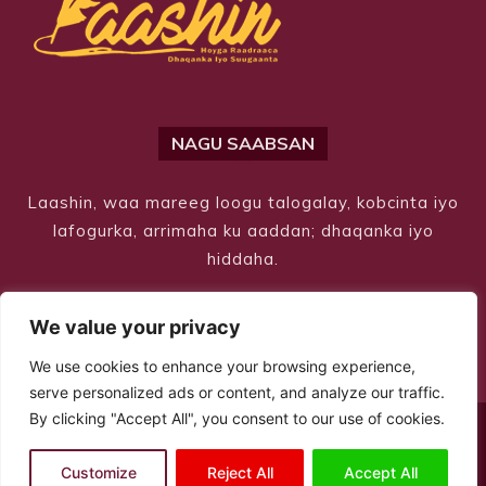
NAGU SAABSAN
Laashin, waa mareeg loogu talogalay, kobcinta iyo
lafogurka, arrimaha ku aaddan; dhaqanka iyo
hiddaha.
We value your privacy
We use cookies to enhance your browsing experience,
serve personalized ads or content, and analyze our traffic.
By clicking "Accept All", you consent to our use of cookies.
© Copyright 2026 – Laashin. All Rights Reserved
Customize
Reject All
Accept All