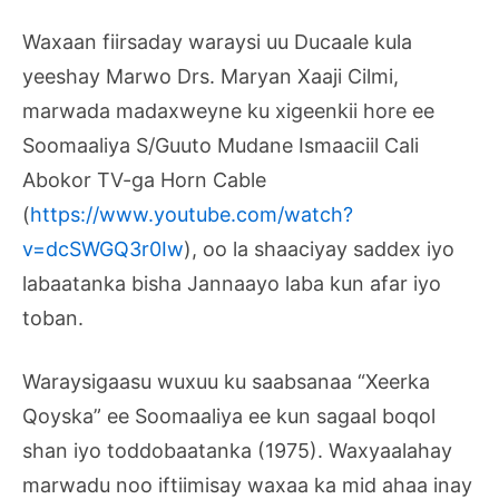
Waxaan fiirsaday waraysi uu Ducaale kula
yeeshay Marwo Drs. Maryan Xaaji Cilmi,
marwada madaxweyne ku xigeenkii hore ee
Soomaaliya S/Guuto Mudane Ismaaciil Cali
Abokor TV-ga Horn Cable
(
https://www.youtube.com/watch?
v=dcSWGQ3r0Iw
), oo la shaaciyay saddex iyo
labaatanka bisha Jannaayo laba kun afar iyo
toban.
Waraysigaasu wuxuu ku saabsanaa “Xeerka
Qoyska” ee Soomaaliya ee kun sagaal boqol
shan iyo toddobaatanka (1975). Waxyaalahay
marwadu noo iftiimisay waxaa ka mid ahaa inay