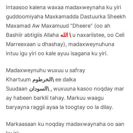
Intaasoo kalena waxaa madaxweynaha ku yiri
guddoomiyaha Maxkamadda Dastuurka Sheekh
Maxamad Aw Maxamuud “Dheere” (oo ah
Bashiir abtigiis Allaha
الله \
u naxariistee, oo Celi
Marreexaan u dhashay), madaxweynuhuna
intuu igu yiri oo kale ayuu isagana ku yiri.
Madaxweynuhu wuxuu u safray
Khartuum
الخرطوم\
ee dalka
Suudaan
السودان\
,
wuxuuna kasoo noqday mar
ay habeen barklii tahay. Markuu waagu
baryayna raggii ayaa la toogtay oo la dilay.
Markaasaan ku noqday madaxwaynaha oo aan