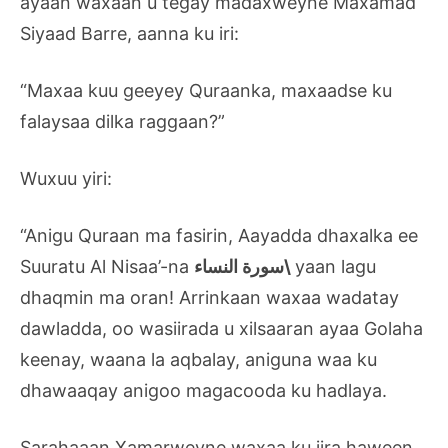
ayaan waxaan u tegay madaxweyne Maxamad
Siyaad Barre, aanna ku iri:
“Maxaa kuu geeyey Quraanka, maxaadse ku
falaysaa dilka raggaan?”
Wuxuu yiri:
“Anigu Quraan ma fasirin, Aayadda dhaxalka ee
Suuratu Al Nisaa’-na
سورة النساء\
yaan lagu
dhaqmin ma oran! Arrinkaan waxaa wadatay
dawladda, oo wasiirada u xilsaaran ayaa Golaha
keenay, waana la aqbalay, aniguna waa ku
dhawaaqay anigoo magacooda ku hadlaya.
Sarahaaan Xamarweyne waxaa ku jira haween