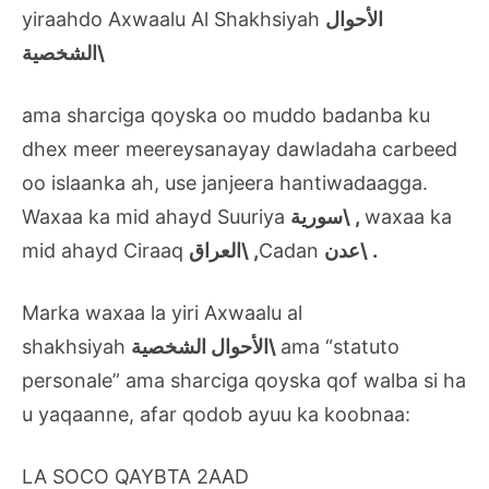
yiraahdo Axwaalu Al Shakhsiyah
الأحوال
الشخصية\
ama sharciga qoyska oo muddo badanba ku
dhex meer meereysanayay dawladaha carbeed
oo islaanka ah, use janjeera hantiwadaagga.
Waxaa ka mid ahayd Suuriya
سورية\
,
waxaa ka
mid ahayd Ciraaq
العراق\
,
Cadan
عدن\
.
Marka waxaa la yiri Axwaalu al
shakhsiyah
الأحوال الشخصية\
ama “statuto
personale” ama sharciga qoyska qof walba si ha
u yaqaanne, afar qodob ayuu ka koobnaa:
LA SOCO QAYBTA 2AAD