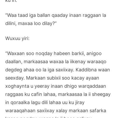
ku iri:
“Waa taad iga ballan qaaday inaan raggaan la
dilini, maxaa loo dilay?”
Wuxuu yiri:
“Waxaan soo noqday habeen barkii, anigoo
daallan, markaasaa waxaa la iikenay waraaqo
degdeg ahaa oo la iga saxiixay. Kaddibna waan
seexday. Markaan subixii soo kacay ayaan
xoghaynta u yeeray inaan dhigo warqaddaan
raggaas ku cafin lahaa, markaasaa la ii sheegay
in qoraalka lagu dili lahaa uu ku jiray
waraaqahaan saxiixay xalay markaan safarka