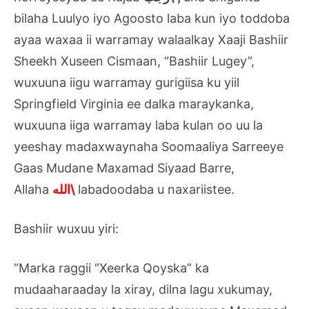
bilaha Luulyo iyo Agoosto laba kun iyo toddoba
ayaa waxaa ii warramay walaalkay Xaaji Bashiir
Sheekh Xuseen Cismaan, “Bashiir Lugey”,
wuxuuna iigu warramay gurigiisa ku yiil
Springfield Virginia ee dalka maraykanka,
wuxuuna iiga warramay laba kulan oo uu la
yeeshay madaxwaynaha Soomaaliya Sarreeye
Gaas Mudane Maxamad Siyaad Barre,
Allaha
الله\
labadoodaba u naxariistee.
Bashiir wuxuu yiri:
“Marka raggii “Xeerka Qoyska” ka
mudaaharaaday la xiray, dilna lagu xukumay,