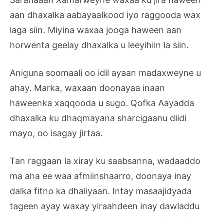
aan dhaxalka aabayaalkood iyo raggooda wax
laga siin. Miyina waxaa jooga haween aan
horwenta geelay dhaxalka u leeyihiin la siin.
Aniguna soomaali oo idil ayaan madaxweyne u
ahay. Marka, waxaan doonayaa inaan
haweenka xaqqooda u sugo. Qofka Aayadda
dhaxalka ku dhaqmayana sharcigaanu diidi
mayo, oo isagay jirtaa.
Tan raggaan la xiray ku saabsanna, wadaaddo
ma aha ee waa afmiinshaarro, doonaya inay
dalka fitno ka dhaliyaan. Intay masaajidyada
tageen ayay waxay yiraahdeen inay dawladdu