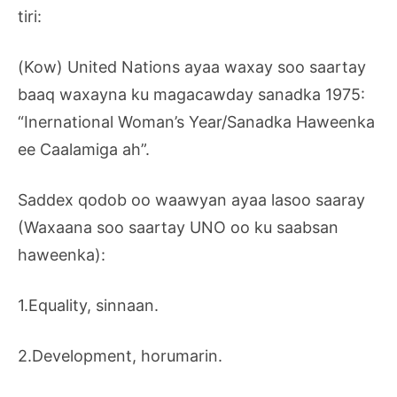
tiri:
(Kow) United Nations ayaa waxay soo saartay
baaq waxayna ku magacawday sanadka 1975:
“Inernational Woman’s Year/Sanadka Haweenka
ee Caalamiga ah”.
Saddex qodob oo waawyan ayaa lasoo saaray
(Waxaana soo saartay UNO oo ku saabsan
haweenka):
1.Equality, sinnaan.
2.Development, horumarin.