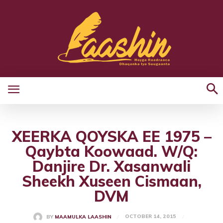
XEERKA QOYSKA EE 1975 –
Qaybta Koowaad. W/Q:
Danjire Dr. Xasanwali
Sheekh Xuseen Cismaan,
DVM
OCTOBER 14, 2015
BY
MAAMULKA LAASHIN