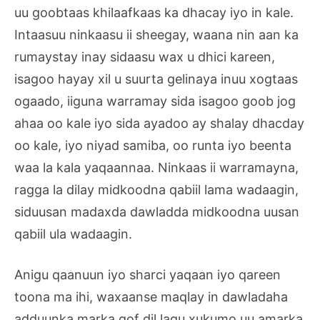
uu goobtaas khilaafkaas ka dhacay iyo in kale.
Intaasuu ninkaasu ii sheegay, waana nin aan ka
rumaystay inay sidaasu wax u dhici kareen,
isagoo hayay xil u suurta gelinaya inuu xogtaas
ogaado, iiguna warramay sida isagoo goob jog
ahaa oo kale iyo sida ayadoo ay shalay dhacday
oo kale, iyo niyad samiba, oo runta iyo beenta
waa la kala yaqaannaa. Ninkaas ii warramayna,
ragga la dilay midkoodna qabiil lama wadaagin,
siduusan madaxda dawladda midkoodna uusan
qabiil ula wadaagin.
Anigu qaanuun iyo sharci yaqaan iyo qareen
toona ma ihi, waxaanse maqlay in dawladaha
adduunka marka qof dil lagu xukumo uu amarka