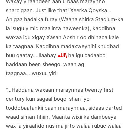
Waxay yiraahdeen aan u baas maraynno
sharcigaan. Just like that! Xeerka Qoyska…
Anigaa hadalka furay (Waana shirka Stadium-ka
la isugu yimid maalinta haweenka), kaddibna
waxaa igu xigay Xasan Abshir oo dhinaca kale
ka taagnaa. Kaddibna madaxweynihi khudbad
buu qaatay….Ilaahay
الله\
ha igu cadaabo
haddaan been sheego, waan ag
taagnaa….wuxuu yiri:
“…Haddana waxaan maraynnaa twenty first
century kun sagaal boqol shan iyo
toddobaatankii baan maraynnaa, sidaas darted
waad siman tihiin. Maanta wixii ka dambeeya
wax la yiraahdo nus ma jirto walaa rubuc walaa