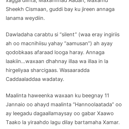
xagga diinta, Maxammad Aadan, Maxamd
Sheekh Cismaan, guddi bay ku jireen annaga
lanama weydiin.
Dawladaha carabtu si “silent” (waa eray ingiriis
ah oo macnihiisu yahay “aamusan”) ah ayay
qodobkaas afaraad looga haray. Annaga
laakiin…waxaan dhahnay illaa wa illaa in la
hirgeliyaa sharcigaas. Wasaaradda
Caddaaladdaa wadatay.
Maalinta haweenka waxaan ku beegnay 11
Jannaio oo ahayd maalinta “Hannoolaatada” oo
ay leegadu dagaallamaysay oo gabar Xaawo
Taako la yiraahdo lagu dilay bartamaha Xamar.