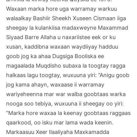
Waxaan marka hore uga warramay warkuu
walaalkay Bashiir Sheekh Xuseen Cismaan iiga
sheegay la kulankiisa madaxweyne Maxammad
Siyaad Barre Allaha u naxariistee eek or ku
xusan, kaddibna waxaan waydiiyay hadduu
goob jog ka ahaa Dugsiga Booliska ee
magaalada Muqdisho subaxa la toogtay ragga
halkaas lagu toogtay, wuxuuna yiri: “Anigu goob
jog kama ahayn, waxaase ii warramay
wariyeheenna mar war walba goobtaas warka
nooga soo tebiya, wuxuuna ii sheegay oo yiri:
“Marka hore waxaa la keenay goobtaas raggaas
qaarkood, oo isku mar lama wada keenin.
Markaasuu Xeer Ilaaliyaha Maxkamadda