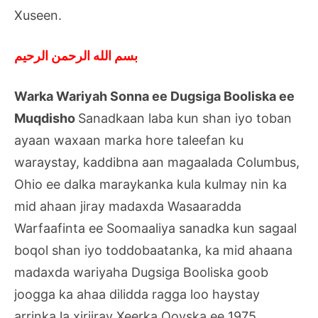
Xuseen.
بسم الله الرحمن الرحيم
Warka Wariyah Sonna ee Dugsiga Booliska ee
Muqdisho
Sanadkaan laba kun shan iyo toban
ayaan waxaan marka hore taleefan ku
waraystay, kaddibna aan magaalada Columbus,
Ohio ee dalka maraykanka kula kulmay nin ka
mid ahaan jiray madaxda Wasaaradda
Warfaafinta ee Soomaaliya sanadka kun sagaal
boqol shan iyo toddobaatanka, ka mid ahaana
madaxda wariyaha Dugsiga Booliska goob
joogga ka ahaa dilidda ragga loo haystay
arrinka la xiriiray Xeerka Qoyska ee 1975.