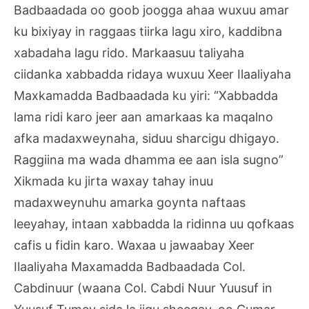
Badbaadada oo goob joogga ahaa wuxuu amar
ku bixiyay in raggaas tiirka lagu xiro, kaddibna
xabadaha lagu rido. Markaasuu taliyaha
ciidanka xabbadda ridaya wuxuu Xeer Ilaaliyaha
Maxkamadda Badbaadada ku yiri: “Xabbadda
lama ridi karo jeer aan amarkaas ka maqalno
afka madaxweynaha, siduu sharcigu dhigayo.
Raggiina ma wada dhamma ee aan isla sugno”
Xikmada ku jirta waxay tahay inuu
madaxweynuhu amarka goynta naftaas
leeyahay, intaan xabbadda la ridinna uu qofkaas
cafis u fidin karo. Waxaa u jawaabay Xeer
Ilaaliyaha Maxamadda Badbaadada Col.
Cabdinuur (waana Col. Cabdi Nuur Yuusuf in