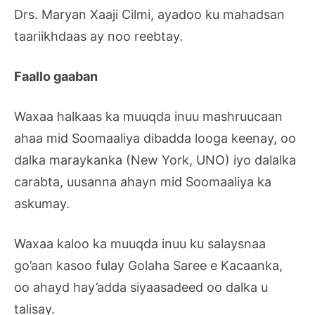
Drs. Maryan Xaaji Cilmi, ayadoo ku mahadsan
taariikhdaas ay noo reebtay.
Faallo gaaban
Waxaa halkaas ka muuqda inuu mashruucaan
ahaa mid Soomaaliya dibadda looga keenay, oo
dalka maraykanka (New York, UNO) iyo dalalka
carabta, uusanna ahayn mid Soomaaliya ka
askumay.
Waxaa kaloo ka muuqda inuu ku salaysnaa
go’aan kasoo fulay Golaha Saree e Kacaanka,
oo ahayd hay’adda siyaasadeed oo dalka u
talisay.