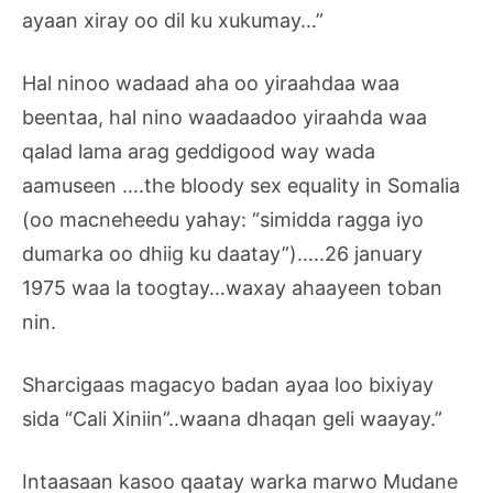
ayaan xiray oo dil ku xukumay…”
Hal ninoo wadaad aha oo yiraahdaa waa
beentaa, hal nino waadaadoo yiraahda waa
qalad lama arag geddigood way wada
aamuseen ….the bloody sex equality in Somalia
(oo macneheedu yahay: “simidda ragga iyo
dumarka oo dhiig ku daatay”)…..26 january
1975 waa la toogtay…waxay ahaayeen toban
nin.
Sharcigaas magacyo badan ayaa loo bixiyay
sida “Cali Xiniin”..waana dhaqan geli waayay.”
Intaasaan kasoo qaatay warka marwo Mudane