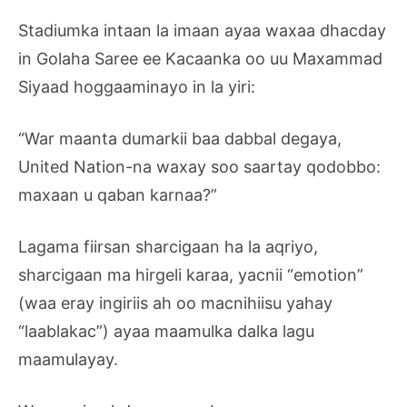
Stadiumka intaan la imaan ayaa waxaa dhacday
in Golaha Saree ee Kacaanka oo uu Maxammad
Siyaad hoggaaminayo in la yiri:
“War maanta dumarkii baa dabbal degaya,
United Nation-na waxay soo saartay qodobbo:
maxaan u qaban karnaa?”
Lagama fiirsan sharcigaan ha la aqriyo,
sharcigaan ma hirgeli karaa, yacnii “emotion”
(waa eray ingiriis ah oo macnihiisu yahay
“laablakac”) ayaa maamulka dalka lagu
maamulayay.