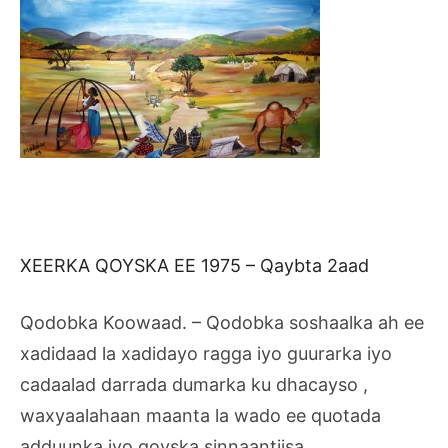
XEERKA QOYSKA EE 1975 – Qaybta 2aad
Qodobka Koowaad. – Qodobka soshaalka ah ee
xadidaad la xadidayo ragga iyo guurarka iyo
cadaalad darrada dumarka ku dhacayso ,
waxyaalahaan maanta la wado ee quotada
adduunka iyo qoyska sinnaantiisa.