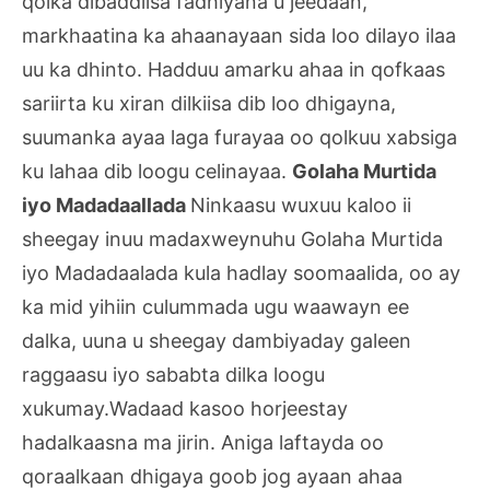
qolka dibaddiisa fadhiyana u jeedaan,
markhaatina ka ahaanayaan sida loo dilayo ilaa
uu ka dhinto. Hadduu amarku ahaa in qofkaas
sariirta ku xiran dilkiisa dib loo dhigayna,
suumanka ayaa laga furayaa oo qolkuu xabsiga
ku lahaa dib loogu celinayaa.
Golaha Murtida
iyo Madadaallada
Ninkaasu wuxuu kaloo ii
sheegay inuu madaxweynuhu Golaha Murtida
iyo Madadaalada kula hadlay soomaalida, oo ay
ka mid yihiin culummada ugu waawayn ee
dalka, uuna u sheegay dambiyaday galeen
raggaasu iyo sababta dilka loogu
xukumay.Wadaad kasoo horjeestay
hadalkaasna ma jirin. Aniga laftayda oo
qoraalkaan dhigaya goob jog ayaan ahaa