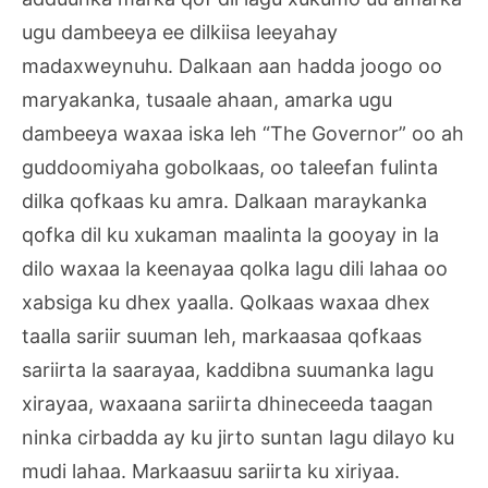
ugu dambeeya ee dilkiisa leeyahay
madaxweynuhu. Dalkaan aan hadda joogo oo
maryakanka, tusaale ahaan, amarka ugu
dambeeya waxaa iska leh “The Governor” oo ah
guddoomiyaha gobolkaas, oo taleefan fulinta
dilka qofkaas ku amra. Dalkaan maraykanka
qofka dil ku xukaman maalinta la gooyay in la
dilo waxaa la keenayaa qolka lagu dili lahaa oo
xabsiga ku dhex yaalla. Qolkaas waxaa dhex
taalla sariir suuman leh, markaasaa qofkaas
sariirta la saarayaa, kaddibna suumanka lagu
xirayaa, waxaana sariirta dhineceeda taagan
ninka cirbadda ay ku jirto suntan lagu dilayo ku
mudi lahaa. Markaasuu sariirta ku xiriyaa.