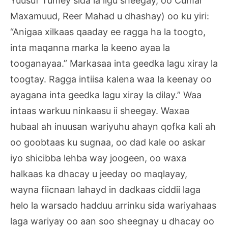
Yuusuf Tumey sida la iigu sheegay, oo Cumar
Maxamuud, Reer Mahad u dhashay) oo ku yiri:
“Anigaa xilkaas qaaday ee ragga ha la toogto,
inta maqanna marka la keeno ayaa la
tooganayaa.” Markasaa inta geedka lagu xiray la
toogtay. Ragga intiisa kalena waa la keenay oo
ayagana inta geedka lagu xiray la dilay.” Waa
intaas warkuu ninkaasu ii sheegay. Waxaa
hubaal ah inuusan wariyuhu ahayn qofka kali ah
oo goobtaas ku sugnaa, oo dad kale oo askar
iyo shicibba lehba way joogeen, oo waxa
halkaas ka dhacay u jeeday oo maqlayay,
wayna fiicnaan lahayd in dadkaas ciddii laga
helo la warsado hadduu arrinku sida wariyahaas
laga wariyay oo aan soo sheegnay u dhacay oo