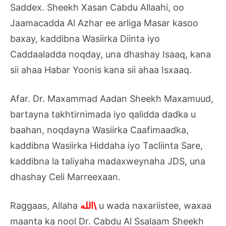
Saddex. Sheekh Xasan Cabdu Allaahi, oo
Jaamacadda Al Azhar ee arliga Masar kasoo
baxay, kaddibna Wasiirka Diinta iyo
Caddaaladda noqday, una dhashay Isaaq, kana
sii ahaa Habar Yoonis kana sii ahaa Isxaaq.
Afar. Dr. Maxammad Aadan Sheekh Maxamuud,
bartayna takhtirnimada iyo qalidda dadka u
baahan, noqdayna Wasiirka Caafimaadka,
kaddibna Wasiirka Hiddaha iyo Tacliinta Sare,
kaddibna la taliyaha madaxweynaha JDS, una
dhashay Celi Marreexaan.
Raggaas, Allaha
الله\
u wada naxariistee, waxaa
maanta ka nool Dr. Cabdu Al Ssalaam Sheekh