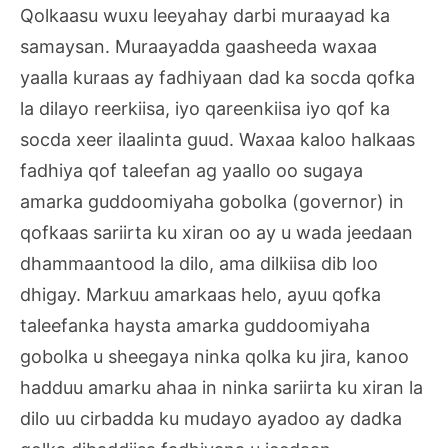
Qolkaasu wuxu leeyahay darbi muraayad ka
samaysan. Muraayadda gaasheeda waxaa
yaalla kuraas ay fadhiyaan dad ka socda qofka
la dilayo reerkiisa, iyo qareenkiisa iyo qof ka
socda xeer ilaalinta guud. Waxaa kaloo halkaas
fadhiya qof taleefan ag yaallo oo sugaya
amarka guddoomiyaha gobolka (governor) in
qofkaas sariirta ku xiran oo ay u wada jeedaan
dhammaantood la dilo, ama dilkiisa dib loo
dhigay. Markuu amarkaas helo, ayuu qofka
taleefanka haysta amarka guddoomiyaha
gobolka u sheegaya ninka qolka ku jira, kanoo
hadduu amarku ahaa in ninka sariirta ku xiran la
dilo uu cirbadda ku mudayo ayadoo ay dadka