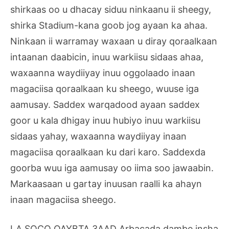
shirkaas oo u dhacay siduu ninkaanu ii sheegy,
shirka Stadium-kana goob jog ayaan ka ahaa.
Ninkaan ii warramay waxaan u diray qoraalkaan
intaanan daabicin, inuu warkiisu sidaas ahaa,
waxaanna waydiiyay inuu oggolaado inaan
magaciisa qoraalkaan ku sheego, wuuse iga
aamusay. Saddex warqadood ayaan saddex
goor u kala dhigay inuu hubiyo inuu warkiisu
sidaas yahay, waxaanna waydiiyay inaan
magaciisa qoraalkaan ku dari karo. Saddexda
goorba wuu iga aamusay oo iima soo jawaabin.
Markaasaan u gartay inuusan raalli ka ahayn
inaan magaciisa sheego.
LA SOCO QAYBTA 3AAD Arbacada dambe insha