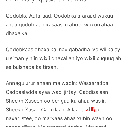
Qodobka Aafaraad. Qodobka afaraad wuxuu
ahaa qodob aad xasaasi u ahoo, wuxuu ahaa
dhaxalka.
Qodobkaas dhaxalka inay gabadha iyo wiilka ay
u siman yihiin wixii dhaxal ah iyo wixii xuquuq ah
ee bulshada ka tirsan.
Annagu urur ahaan ma wadin: Wasaaradda
Caddaaladda ayaa wadi jirtay; Cabdisalaan
Sheekh Xuseen oo berigaa ka ahaa wasiir,
Sheekh Xasan Cadullaahi Allaaha
الله\
u
naxariistee, oo markaas ahaa xubin wayn oo