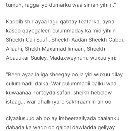
tumun, ragga iyo dumarku waa siman yihiin.”
Kaddib shir ayaa lagu qabtay teatarka, ayna
kasoo qaybgaleen culummaday ka mid yihiin
Sheekh Cali Suufi, Sheekh Aadan Sheekh Cabdu
Allaahi, Shekh Maxamad Iimaan, Sheekh
Abauukar Suuley. Madaxweynuhu wuxuu yiri:
“Been ayaa la iga sheegay oo la yiri wuxuu dilay
culummadii dalka. War culummadii dalku waa
kuwaanaa horteyda safan: sheikh hebelow
istaag… war dhallinyaro sakhraamiin ah oo
ciyaalusuuq ah oo ay imbeeraaliyada caalanku
dabada ka wado oo qalqal dawladda geliyay