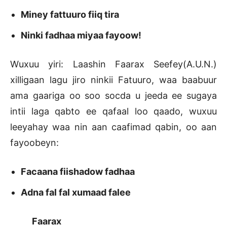
Miney fattuuro fiiq tira
Ninki fadhaa miyaa fayoow!
Wuxuu yiri: Laashin Faarax Seefey(A.U.N.)
xilligaan lagu jiro ninkii Fatuuro, waa baabuur
ama gaariga oo soo socda u jeeda ee sugaya
intii laga qabto ee qafaal loo qaado, wuxuu
leeyahay waa nin aan caafimad qabin, oo aan
fayoobeyn:
Facaana fiishadow fadhaa
Adna fal fal xumaad falee
Faarax