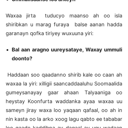
Waxaa jirta tuducyo maanso ah oo isla
shiribkan u marag furaya balse aanan hadda
garanayn qofka tiriyey wuxuuna yiri:
Bal aan aragno uureysataye, Waxay ummuli
doonto?
Haddaan soo qaadanno shirib kale oo caan ah
waxaa la yiri: xilligii saancaddaaluhu Soomaalida
gumeysanayay gaar ahaan Talyaaniga oo
heystay Koonfurta waddanka ayaa waxaa uu
sameyn jiray waxa loo yaqaan qafaal, oo ah in
nin kasta oo la arko xoog lagu qabto ee tababar
loo qaado kaddibna ay dagaal ay ugu wadaan