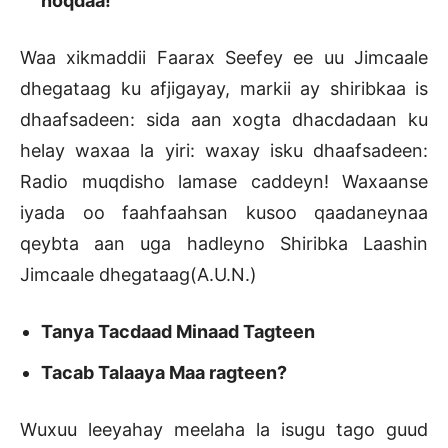
noqdaa!
Waa xikmaddii Faarax Seefey ee uu Jimcaale
dhegataag ku afjigayay, markii ay shiribkaa is
dhaafsadeen: sida aan xogta dhacdadaan ku
helay waxaa la yiri: waxay isku dhaafsadeen:
Radio muqdisho lamase caddeyn! Waxaanse
iyada oo faahfaahsan kusoo qaadaneynaa
qeybta aan uga hadleyno Shiribka Laashin
Jimcaale dhegataag(A.U.N.)
Tanya Tacdaad Minaad Tagteen
Tacab Talaaya Maa ragteen?
Wuxuu leeyahay meelaha la isugu tago guud