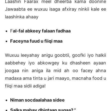
Laashin Faarax meel dheerba kama doonine
Jawaabta ee wuxuu isaga afxiray ninkii kale ee
laashinka ahaay
F
al-fal abkeey falaan fadhaa
Faceyna fuud u fiiqi maa
Wuxuu leeyahay anigu goobtii, goofki iyo halkii
aabbehey iyo abkowgey ku dhasheen ayaan
joogaa nin aniga ila mid ah oo facey ahna
madaxa ama tinta u jari maayo, macnaha food u
fiiqi maa sidii adiga!
Niman socdaalahaa sidee
Salka mahay dhigtaan sugaa?.”