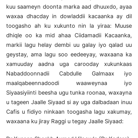
kuu saameyn doonta marka aad dhuuxdo, ayaa
waxaa dhacday in dowladdii kacaanka ay dil
toogasho ah ku xukunto nin la yiraa: Muuse
dhiqle oo ka mid ahaa Ciidamadii Kacaanka,
markii lagu helay dembi uu galay iyo qalad uu
geystay, ama lagu soo eedeeyay, waxaana ka
xamuuday aadna uga carooday xukunkaas
Nabaddoonnadii Cabdulle Galmaax iyo
maalqabeennadoodi waaweynaa iyo
Siyaasiyiinti beesha ugu tunka roonaa, waxayna
u tageen Jaalle Siyaad si ay uga dalbadaan inuu
Cafis u fidiyo ninkaan toogasha lagu xakumay,
waxaana ku jiray Raggi u tegay Jaalle Siyaad: