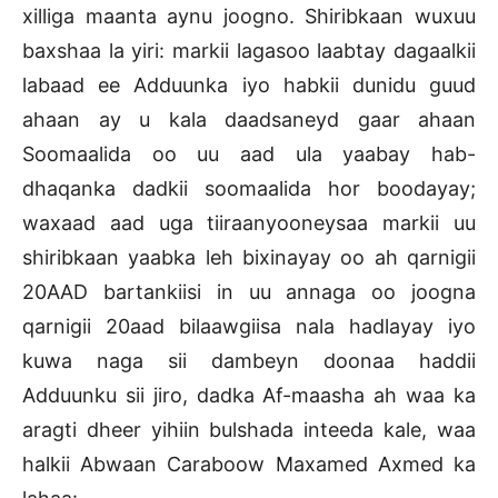
xilliga maanta aynu joogno. Shiribkaan wuxuu
baxshaa la yiri: markii lagasoo laabtay dagaalkii
labaad ee Adduunka iyo habkii dunidu guud
ahaan ay u kala daadsaneyd gaar ahaan
Soomaalida oo uu aad ula yaabay hab-
dhaqanka dadkii soomaalida hor boodayay;
waxaad aad uga tiiraanyooneysaa markii uu
shiribkaan yaabka leh bixinayay oo ah qarnigii
20AAD bartankiisi in uu annaga oo joogna
qarnigii 20aad bilaawgiisa nala hadlayay iyo
kuwa naga sii dambeyn doonaa haddii
Adduunku sii jiro, dadka Af-maasha ah waa ka
aragti dheer yihiin bulshada inteeda kale, waa
halkii Abwaan Caraboow Maxamed Axmed ka