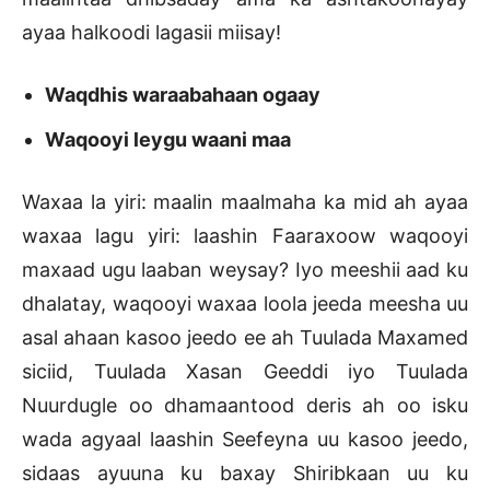
ayaa halkoodi lagasii miisay!
Waqdhis waraabahaan ogaay
Waqooyi leygu waani maa
Waxaa la yiri: maalin maalmaha ka mid ah ayaa
waxaa lagu yiri: laashin Faaraxoow waqooyi
maxaad ugu laaban weysay? Iyo meeshii aad ku
dhalatay, waqooyi waxaa loola jeeda meesha uu
asal ahaan kasoo jeedo ee ah Tuulada Maxamed
siciid, Tuulada Xasan Geeddi iyo Tuulada
Nuurdugle oo dhamaantood deris ah oo isku
wada agyaal laashin Seefeyna uu kasoo jeedo,
sidaas ayuuna ku baxay Shiribkaan uu ku