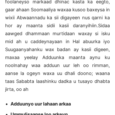
foolaneyso markaad dhinac kasta ka eegto,
gaar ahaan Soomaaliya waxaa kusoo baxeysa in
wixii Abwaannadu ka sii digayeen nus qarni ka
hor ay maanta sidii kasii daranyihiin.Sidaa
aawged dhammaan murtidaan waxay si isku
mid ah u caddeynayaan in Hal abuurka iyo
Suugaanyahanku wax badan ay kasii digeen,
maxaa yeelay Adduunka maanta aynu ku
noolnahay waa adduun uur leh oo rimman,
aanse la ogeyn waxa uu dhali doono; waana
taas Sababta laashinku dadka u tusayo dhabta
jirta, oo ah
Adduunyo uur lahaan arkaa
Ummulisaanse loo arkeyn