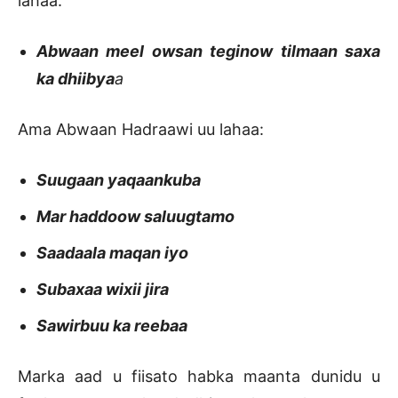
lahaa:
Abwaan meel owsan teginow tilmaan saxa
ka dhiibya
a
Ama Abwaan Hadraawi uu lahaa:
Suugaan yaqaankuba
Mar haddoow saluugtamo
Saadaala maqan iyo
Subaxaa wixii jira
Sawirbuu ka reebaa
Marka aad u fiisato habka maanta dunidu u