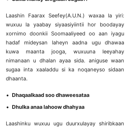
Laashin Faarax Seefey(A.U.N.) waxaa la yiri:
wuxuu la yaabay siyaasiyiintii hor boodayay
xornimo doonkii Soomaaliyeed oo aan iyagu
hadaf mideysan laheyn aadna ugu dhawaa
kuwa maanta jooga, wuxuuna leeyahay
nimanaan u dhalan ayaa sida. aniguse waan
sugaa inta xaaladdu si ka noqaneyso sidaan
dhaanta.
Dhaqaalkaad soo dhaweesataa
Dhulka anaa lahoow dhahyaa
Laashinku wuxuu ugu duurxulayay shiribkaan