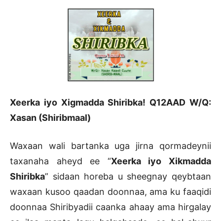
Xeerka iyo Xigmadda Shiribka! Q12AAD W/Q:
Xasan (Shiribmaal)
Waxaan wali bartanka uga jirna qormadeynii
taxanaha aheyd ee “
Xeerka iyo Xikmadda
Shiribka
” sidaan horeba u sheegnay qeybtaan
waxaan kusoo qaadan doonnaa, ama ku faaqidi
doonnaa Shiribyadii caanka ahaay ama hirgalay