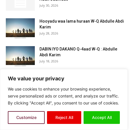
July 30, 2026
Hooyadu waa lama huraan W-Q Abdulle Abdi
Karim
July 28, 2026
DABIN IYO DAKANO Q-4aad W-Q : Abdulle
Abdi Karim
July 18, 2026
Waqtiga iyo Wacyiga Dadka, W-Q: Abdulle
We value your privacy
Abdi Karim
We use cookies to enhance your browsing experience,
July 6, 2026
serve personalized ads or content, and analyze our traffic.
By clicking "Accept All", you consent to our use of cookies.
DABIN IYO DAKANO Q-3aad W-Q: Abdulle
Abdi Karim
July 1, 2026
Customize
Reject All
Accept All