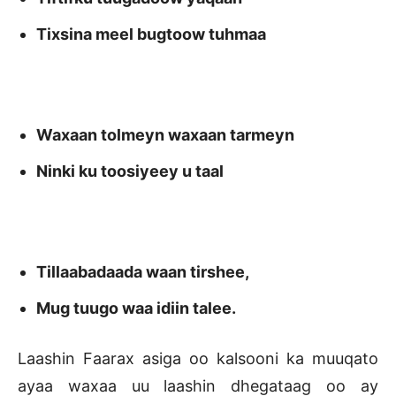
Tixsina meel bugtoow tuhmaa
Waxaan tolmeyn waxaan tarmeyn
Ninki ku toosiyeey u taal
Tillaabadaada waan tirshee,
Mug tuugo waa idiin talee.
Laashin Faarax asiga oo kalsooni ka muuqato
ayaa waxaa uu laashin dhegataag oo ay