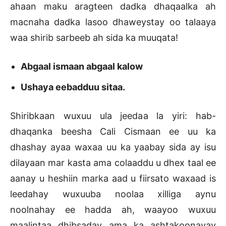
ahaan maku aragteen dadka dhaqaalka ah
macnaha dadka lasoo dhaweystay oo talaaya
waa shirib sarbeeb ah sida ka muuqata!
Abgaal ismaan abgaal kalow
Ushaya eebadduu sitaa.
Shiribkaan wuxuu ula jeedaa la yiri: hab-
dhaqanka beesha Cali Cismaan ee uu ka
dhashay ayaa waxaa uu ka yaabay sida ay isu
dilayaan mar kasta ama colaaddu u dhex taal ee
aanay u heshiin marka aad u fiirsato waxaad is
leedahay wuxuuba noolaa xilliga aynu
noolnahay ee hadda ah, waayoo wuxuu
maalintaa dhibsaday ama ka ashtakoonayay