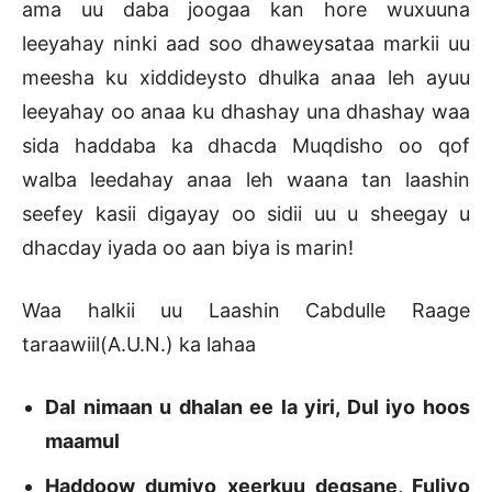
ama uu daba joogaa kan hore wuxuuna
leeyahay ninki aad soo dhaweysataa markii uu
meesha ku xiddideysto dhulka anaa leh ayuu
leeyahay oo anaa ku dhashay una dhashay waa
sida haddaba ka dhacda Muqdisho oo qof
walba leedahay anaa leh waana tan laashin
seefey kasii digayay oo sidii uu u sheegay u
dhacday iyada oo aan biya is marin!
Waa halkii uu Laashin Cabdulle Raage
taraawiil(A.U.N.) ka lahaa
Dal nimaan u dhalan ee la yiri, Dul iyo hoos
maamul
Haddoow dumiyo xeerkuu degsane, Fuliyo