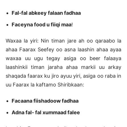
Fal-fal abkeey falaan fadhaa
Faceyna food u fiiqi maa
!
Waxaa la yiri: Nin timan jare ah oo qaraabo la
ahaa Faarax Seefey oo asna laashin ahaa ayaa
waxaa uu ugu tegay asiga oo beer falaaya
laashinkii timan jaraha ahaa markii uu arkay
shaqada faarax ku jiro ayuu yiri, asiga oo raba in
uu Faarax la kaftamo Shiribkaan:
Facaana fiishadoow fadhaa
Adna fal- fal xummaad falee