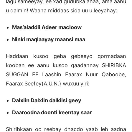
lagu sameeyay, ee xad gudubka ahaa, ama aanu
u qalmin! Waana middaas sida uu u leeyahay:
Mas’aladdii Adeer macloow
Ninki maqlaayay maansi maa
Haddaan kusoo geba gebeeyo qormadaan
kooban ee aanu kusoo qaadannay SHIRIBKA
SUGGAN EE Laashin Faarax Nuur Qaboobe,
Faarax Seefey(A.U.N.) wuxuu yiri:
Dalxiin Dalxiin dalkiisi geey
Daaroodna doonti keentay saar
Shiribkaan oo reebay dhacdo yaab leh aadna