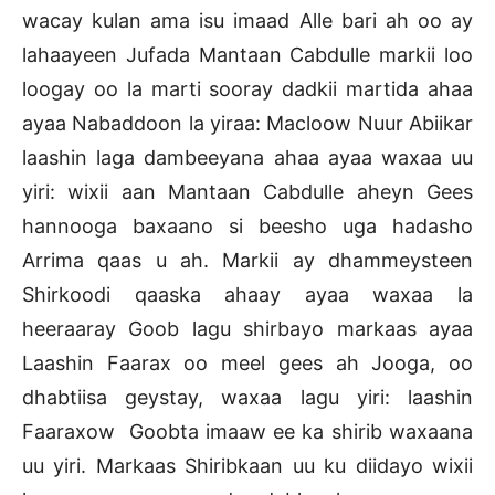
wacay kulan ama isu imaad Alle bari ah oo ay
lahaayeen Jufada Mantaan Cabdulle markii loo
loogay oo la marti sooray dadkii martida ahaa
ayaa Nabaddoon la yiraa: Macloow Nuur Abiikar
laashin laga dambeeyana ahaa ayaa waxaa uu
yiri: wixii aan Mantaan Cabdulle aheyn Gees
hannooga baxaano si beesho uga hadasho
Arrima qaas u ah. Markii ay dhammeysteen
Shirkoodi qaaska ahaay ayaa waxaa la
heeraaray Goob lagu shirbayo markaas ayaa
Laashin Faarax oo meel gees ah Jooga, oo
dhabtiisa geystay, waxaa lagu yiri: laashin
Faaraxow Goobta imaaw ee ka shirib waxaana
uu yiri. Markaas Shiribkaan uu ku diidayo wixii