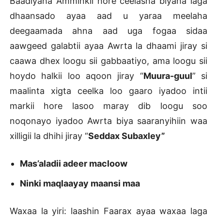
Baadiyaha Amminkii hore ceelasha biyaha laga
dhaansado ayaa aad u yaraa meelaha
deegaamada ahna aad uga fogaa sidaa
aawgeed galabtii ayaa Awrta la dhaami jiray si
caawa dhex loogu sii gabbaatiyo, ama loogu sii
hoydo halkii loo aqoon jiray “
Muura-guul
” si
maalinta xigta ceelka loo gaaro iyadoo intii
markii hore lasoo maray dib loogu soo
noqonayo iyadoo Awrta biya saaranyihiin waa
xilligii la dhihi jiray “
Seddax Subaxley”
Mas’aladii adeer macloow
Ninki maqlaayay maansi maa
Waxaa la yiri: laashin Faarax ayaa waxaa laga