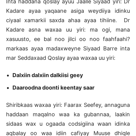
Inta haddana qoslay ayuu Jaalle Siyaad yiri: Dr
Kadare ayaa yaqaane asiga weydiiya idinku
ciyaal xamarkii saxda ahaa ayaa tihiine. Dr
Kadare asna waxaa uu yiri: ma ogi, mana
xasuusto, ee bal noo jilci oo noo faahfaahi?
markaas ayaa madaxweyne Siyaad Barre inta
mar Seddaxaad Qoslay ayaa waxaa uu yiri:
Dalxiin dalxiin dalkiisi geey
Daaroodna doonti keentay saar
Shiribkaas waxaa yiri: Faarax Seefey, annaguna
haddaan maqalno waa ka gubannaa, laakin
sidaas wax u ogaada codsigiina waan idinka
aqbalay oo waa idiin cafiyay Muuse dhiqle