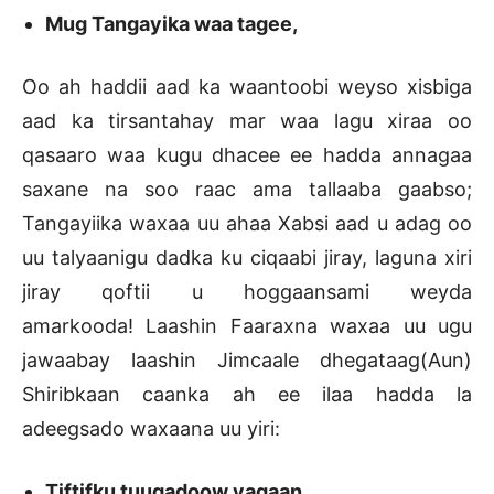
Mug Tangayika waa tagee,
Oo ah haddii aad ka waantoobi weyso xisbiga
aad ka tirsantahay mar waa lagu xiraa oo
qasaaro waa kugu dhacee ee hadda annagaa
saxane na soo raac ama tallaaba gaabso;
Tangayiika waxaa uu ahaa Xabsi aad u adag oo
uu talyaanigu dadka ku ciqaabi jiray, laguna xiri
jiray qoftii u hoggaansami weyda
amarkooda! Laashin Faaraxna waxaa uu ugu
jawaabay laashin Jimcaale dhegataag(Aun)
Shiribkaan caanka ah ee ilaa hadda la
adeegsado waxaana uu yiri:
Tiftifku tuugadoow yaqaan