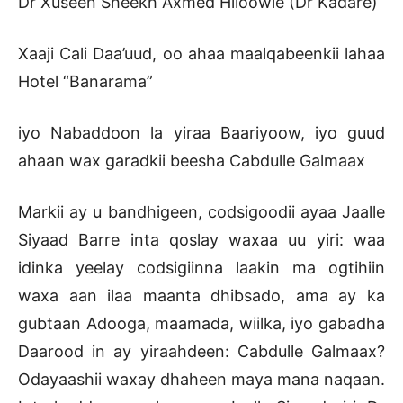
Dr Xuseen Sheekh Axmed Hiloowle (Dr Kadare)
Xaaji Cali Daa’uud, oo ahaa maalqabeenkii lahaa
Hotel “Banarama”
iyo Nabaddoon la yiraa Baariyoow, iyo guud
ahaan wax garadkii beesha Cabdulle Galmaax
Markii ay u bandhigeen, codsigoodii ayaa Jaalle
Siyaad Barre inta qoslay waxaa uu yiri: waa
idinka yeelay codsigiinna laakin ma ogtihiin
waxa aan ilaa maanta dhibsado, ama ay ka
gubtaan Adooga, maamada, wiilka, iyo gabadha
Daarood in ay yiraahdeen: Cabdulle Galmaax?
Odayaashii waxay dhaheen maya mana naqaan.