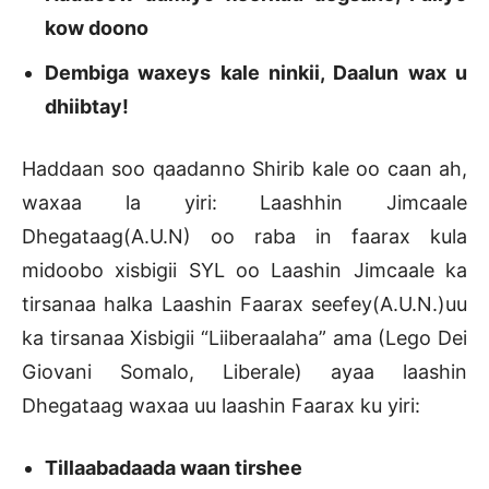
kow doono
Dembiga waxeys kale ninkii, Daalun wax u
dhiibtay!
Haddaan soo qaadanno Shirib kale oo caan ah,
waxaa la yiri: Laashhin Jimcaale
Dhegataag(A.U.N) oo raba in faarax kula
midoobo xisbigii SYL oo Laashin Jimcaale ka
tirsanaa halka Laashin Faarax seefey(A.U.N.)uu
ka tirsanaa Xisbigii “Liiberaalaha” ama (Lego Dei
Giovani Somalo, Liberale) ayaa laashin
Dhegataag waxaa uu laashin Faarax ku yiri:
Tillaabadaada waan tirshee