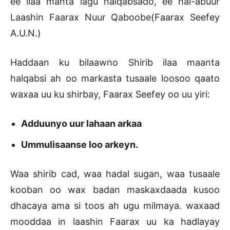
ee ilaa manta lagu halqabsado, ee hal-abuur
Laashin Faarax Nuur Qaboobe(Faarax Seefey
A.U.N.)
Haddaan ku bilaawno Shirib ilaa maanta
halqabsi ah oo markasta tusaale loosoo qaato
waxaa uu ku shirbay, Faarax Seefey oo uu yiri:
Adduunyo uur lahaan arkaa
Ummulisaanse loo arkeyn.
Waa shirib cad, waa hadal sugan, waa tusaale
kooban oo wax badan maskaxdaada kusoo
dhacaya ama si toos ah ugu milmaya. waxaad
mooddaa in laashin Faarax uu ka hadlayay