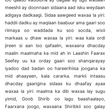
meeshii ay doonnaan sidaana aad isku weydaan
adigaya dadkaagi. Sidaa aawgeed waxaa la yiri:
haddii dadku ay maqlaan baabuur ama gaari soo
riimaya oo waddada ku soo socda, wixii
markaas u dhaw waxaa la yiri: waa kala ordi
jireen si aan loo qafaalin, waxaana dhacday
maalin maalmaha ka mid ah in Laashin Faarax
Seefey uu ka orday gaari soo shanqarayay
iyadoo dad badan oo hareerihiisa joogana ka
mid ahaayeen, kala cararka. markii intaasu
dhacday gaarigina sidaas ku dhaafay ayaa
waxaa la yiri: maalma ka dib waxaa lay sugu
yimid, Goob Shirib oo lagu baashaalayo,
Faarxana joogo, waxaana Shiribkii soo galay