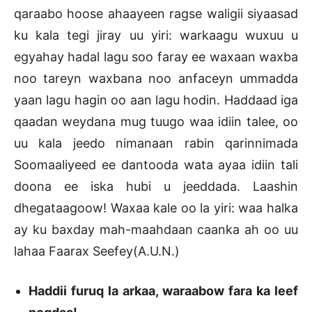
qaraabo hoose ahaayeen ragse waligii siyaasad
ku kala tegi jiray uu yiri: warkaagu wuxuu u
egyahay hadal lagu soo faray ee waxaan waxba
noo tareyn waxbana noo anfaceyn ummadda
yaan lagu hagin oo aan lagu hodin. Haddaad iga
qaadan weydana mug tuugo waa idiin talee, oo
uu kala jeedo nimanaan rabin qarinnimada
Soomaaliyeed ee dantooda wata ayaa idiin tali
doona ee iska hubi u jeeddada. Laashin
dhegataagoow! Waxaa kale oo la yiri: waa halka
ay ku baxday mah-maahdaan caanka ah oo uu
lahaa Faarax Seefey(A.U.N.)
Haddii furuq la arkaa, waraabow fara ka leef