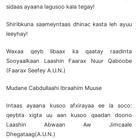
sidaas ayaana lagusoo kala tegay!
Shiribkuna saameyntaas dhinac kasta leh ayuu
leeyhay!
Waxaa qeyb libaax ka qaatay raadinta
Sooyaalkaan Laashin Faarax Nuur Qaboobe
(Faarax Seefey A.U.N.)
Mudane Cabdullaahi Ibraahim Muuse
Intaas ayaana kusoo afxirayaa ee la soco:
qeybta xigta uu aan kusoo qaadan doono
Laashin Abwaan Aw Jimcaale
Dhegataag(A.U.N.)