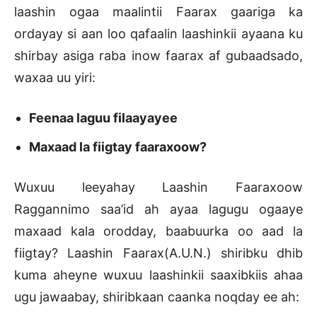
laashin ogaa maalintii Faarax gaariga ka
ordayay si aan loo qafaalin laashinkii ayaana ku
shirbay asiga raba inow faarax af gubaadsado,
waxaa uu yiri:
Feenaa laguu filaayayee
Maxaad la fiigtay faaraxoow?
Wuxuu leeyahay Laashin Faaraxoow
Raggannimo saa’id ah ayaa lagugu ogaaye
maxaad kala orodday, baabuurka oo aad la
fiigtay? Laashin Faarax(A.U.N.) shiribku dhib
kuma aheyne wuxuu laashinkii saaxibkiis ahaa
ugu jawaabay, shiribkaan caanka noqday ee ah: