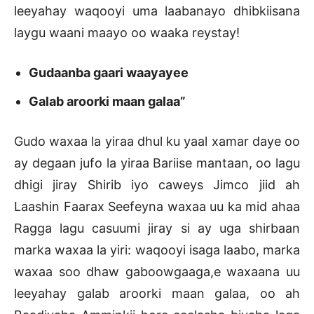
leeyahay waqooyi uma laabanayo dhibkiisana
laygu waani maayo oo waaka reystay!
Gudaanba gaari waayayee
Galab aroorki maan galaa”
Gudo waxaa la yiraa dhul ku yaal xamar daye oo
ay degaan jufo la yiraa Bariise mantaan, oo lagu
dhigi jiray Shirib iyo caweys Jimco jiid ah
Laashin Faarax Seefeyna waxaa uu ka mid ahaa
Ragga lagu casuumi jiray si ay uga shirbaan
marka waxaa la yiri: waqooyi isaga laabo, marka
waxaa soo dhaw gaboowgaaga,e waxaana uu
leeyahay galab aroorki maan galaa, oo ah