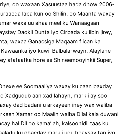
koriye, oo waxaan Xasuustaa hada dhow 2006-
Quraacda laba kun oo Shilin, oo Maanta waxay
amar waxa uu ahaa meel ku Wanaagsan
stay Dadkii Dunta iyo Cirbada ku iibin jirey,
inta, waxaa Ganacsiga Maqaam fiican ka
 Kawaanka iyo kuwii Balbala-wayn, Alaylahe
rey afafaafka hore ee Shineemooyinkii Super,
i Dhexe ee Soomaaliya waxay ku caan baxday
i iyo Xadgudub aan xad lahayn, markii ay soo
xay dad badani u arkayeen iney wax waliba
keen Xamar oo Maalin walba Dilal kala duwani
cay hal Dil oo kama’ ah, kalsoonidii taas ku
aaladu ku dhacday markii ugu hoaysay tan iyo