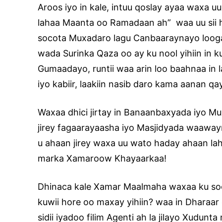
Aroos iyo in kale, intuu qoslay ayaa waxa uu
lahaa Maanta oo Ramadaan ah” waa uu sii h
socota Muxadaro lagu Canbaaraynayo loog
wada Surinka Qaza oo ay ku nool yihiin in 
Gumaadayo, runtii waa arin loo baahnaa in 
iyo kabiir, laakiin nasib daro kama aanan qa
Waxaa dhici jirtay in Banaanbaxyada iyo M
jirey fagaarayaasha iyo Masjidyada waaway
u ahaan jirey waxa uu wato haday ahaan lah
marka Xamaroow Khayaarkaa!
Dhinaca kale Xamar Maalmaha waxaa ku so
kuwii hore oo maxay yihiin? waa in Dharaar c
sidii iyadoo filim Agenti ah la jilayo Xudun