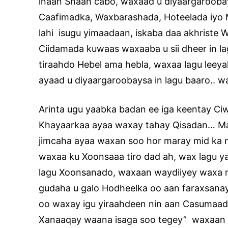
inaan Shaah cabo, waxaad u diyaargaroobay
Caafimadka, Waxbarashada, Hoteelada iyo 
lahi isugu yimaadaan, iskaba daa akhrist
Ciidamada kuwaas waxaaba u sii dheer in l
tiraahdo Hebel ama hebla, waxaa lagu leeya
ayaad u diyaargaroobaysa in lagu baaro.. waa
Arinta ugu yaabka badan ee iga keentay 
Khayaarkaa ayaa waxay tahay Qisadan… Maa
jimcaha ayaa waxan soo hor maray mid ka 
waxaa ku Xoonsaaa tiro dad ah, wax lagu 
lagu Xoonsanado, waxaan waydiiyey waxa m
gudaha u galo Hodheelka oo aan faraxsanayn
oo waxay igu yiraahdeen nin aan Casumaad 
Xanaaqay waana isaga soo tegey” waxaan w