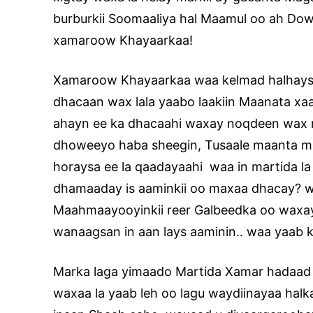
burburkii Soomaaliya hal Maamul oo ah Dow
xamaroow Khayaarkaa!
Xamaroow Khayaarkaa waa kelmad halhays 
dhacaan wax lala yaabo laakiin Maanata x
ahayn ee ka dhacaahi waxay noqdeen wax n
dhoweeyo haba sheegin, Tusaale maanta ma
horaysa ee la qaadayaahi waa in martida l
dhamaaday is aaminkii oo maxaa dhacay? 
Maahmaayooyinkii reer Galbeedka oo waxay 
wanaagsan in aan lays aaminin.. waa yaab k
Marka laga yimaado Martida Xamar hadaad
waxaa la yaab leh oo lagu waydiinayaa hal