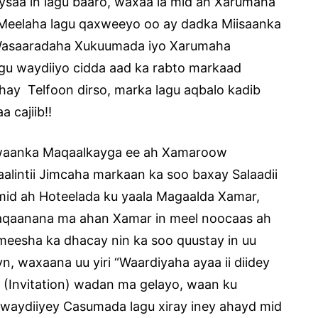
saa in lagu baaro, waxaa la mid ah Xarumaha
Meelaha lagu qaxweeyo oo ay dadka Miisaanka
e Wasaaradaha Xukuumada iyo Xarumaha
agu waydiiyo cidda aad ka rabto markaad
hay Telfoon dirso, marka lagu aqbalo kadib
 cajiib!!
Ciwaanka Maqaalkayga ee ah Xamaroow
lintii Jimcaha markaan ka soo baxay Salaadii
mid ah Hoteelada ku yaala Magaalda Xamar,
yaqaanana ma ahan Xamar in meel noocaas ah
eesha ka dhacay nin ka soo quustay in uu
, waxaana uu yiri “Waardiyaha ayaa ii diidey
(Invitation) wadan ma gelayo, waan ku
aydiiyey Casumada lagu xiray iney ahayd mid