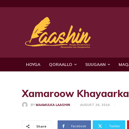
HOYGA
QORAALLO
SUUGAAN
MAQ
Xamaroow Khayaarkaa!
BY
MAAMULKA LAASHIN
AUGUST 26, 2014
Facebook
Twitter
Share