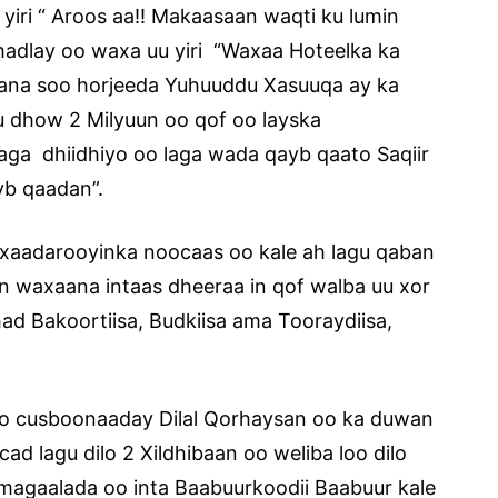
 yiri “ Aroos aa!! Makaasaan waqti ku lumin
adlay oo waxa uu yiri “Waxaa Hoteelka ka
ana soo horjeeda Yuhuuddu Xasuuqa ay ka
ku dhow 2 Milyuun oo qof oo layska
laga dhiidhiyo oo laga wada qayb qaato Saqiir
yb qaadan”.
uxaadarooyinka noocaas oo kale ah lagu qaban
n waxaana intaas dheeraa in qof walba uu xor
ad Bakoortiisa, Budkiisa ama Tooraydiisa,
o cusboonaaday Dilal Qorhaysan oo ka duwan
ad lagu dilo 2 Xildhibaan oo weliba loo dilo
ta magaalada oo inta Baabuurkoodii Baabuur kale