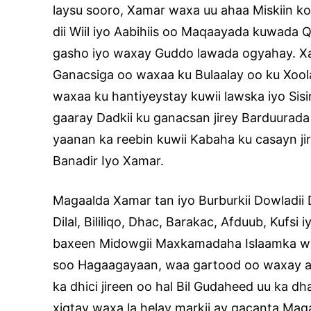
laysu sooro, Xamar waxa uu ahaa Miskiin 
dii Wiil iyo Aabihiis oo Maqaayada kuwada 
gasho iyo waxay Guddo lawada ogyahay. X
Ganacsiga oo waxaa ku Bulaalay oo ku Xoolay
waxaa ku hantiyeystay kuwii lawska iyo Sis
gaaray Dadkii ku ganacsan jirey Barduurada
yaanan ka reebin kuwii Kabaha ku casayn ji
Banadir Iyo Xamar.
Magaalda Xamar tan iyo Burburkii Dowladi
Dilal, Bililiqo, Dhac, Barakac, Afduub, Kufs
baxeen Midowgii Maxkamadaha Islaamka wa
soo Hagaagayaan, waa gartood oo waxay ar
ka dhici jireen oo hal Bil Gudaheed uu ka dha
xigtay waxa la helay markii ay gacanta Mag