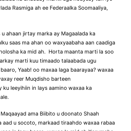
lada Rasmiga ah ee Federaalka Soomaaliya,
u ahaan jirtay marka ay Magaalada ka
aalku saas ma ahan oo waxyaabaha aan caadiga
olosha ka mid ah. Horta maanta marti la soo
rkay marti kuu timaado talaabada ugu
a baaro, Yaab! oo maxaa laga baarayaa? waxaa
waxay reer Muqdisho barteen
ku leeyihiin in lays aamino waxaa ka
ale.
 Maqaayad ama Biibito u doonato Shaah
ka aad u socoto, markaad tiraahdo waxaa rabaa