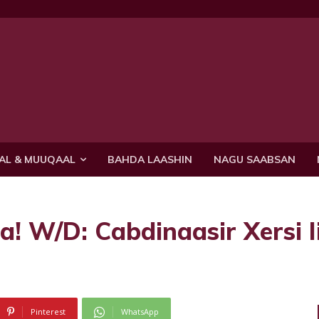
AL & MUUQAAL
BAHDA LAASHIN
NAGU SAABSAN
 W/D: Cabdinaasir Xersi Ii
Pinterest
WhatsApp