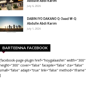
Abdulle Abdi Karim
July 6, 2026
DABIN IYO DAKANO Q-3aad W-Q:
Abdulle Abdi Karim
July 1, 2026
BARTEENNA FACEBOOK
[facebook-page-plugin href="hoygalaashin" width="300"
height="300" cover="false" facepile="false" cta="false"
small="false" adapt="true" link="false" method="iframe"
]