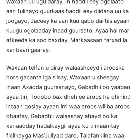
waxaan uu ugu daray, In haddii eey ogolaato
aan fulinayo guurkaas haddii eey diidana uu ka
joogayo, Jaceeylka aan kuu qabo dartiis ayaan
kuugu ogolaaday inaad guursato, Ayaa hal mar
afkeeda ka soo baxday, Markaasaan farxad la
xanbaari gaaray.
Waxaan telfan u diray walaasheeydii arooska
hore gacanta iga siisay, Waxaan u sheegay
inaan Axadda guursanayo, Gabadhii oo yaaban
ayaa tiri, Todobo bax dheh ee aroos ha dhihin,!
intaan qoslay ayaan irri waa aroos wiliba aroos
dhaafay, Gabadhii walaashay ahayd oo ka
xanaaqday hadalkaygii ayaa ku tilmaamtay
ficilkayga Mas’uuliyad daro, Talafankiina waa