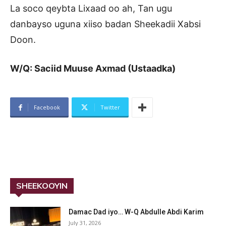
La soco qeybta Lixaad oo ah, Tan ugu
danbayso uguna xiiso badan Sheekadii Xabsi
Doon.
W/Q: Saciid Muuse Axmad (Ustaadka)
Facebook
Twitter
SHEEKOOYIN
Damac Dad iyo… W-Q Abdulle Abdi Karim
July 31, 2026