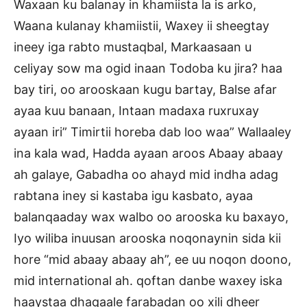
Waxaan ku balanay in khamiista la is arko,
Waana kulanay khamiistii, Waxey ii sheegtay
ineey iga rabto mustaqbal, Markaasaan u
celiyay sow ma ogid inaan Todoba ku jira? haa
bay tiri, oo arooskaan kugu bartay, Balse afar
ayaa kuu banaan, Intaan madaxa ruxruxay
ayaan iri” Timirtii horeba dab loo waa” Wallaaley
ina kala wad, Hadda ayaan aroos Abaay abaay
ah galaye, Gabadha oo ahayd mid indha adag
rabtana iney si kastaba igu kasbato, ayaa
balanqaaday wax walbo oo arooska ku baxayo,
Iyo wiliba inuusan arooska noqonaynin sida kii
hore “mid abaay abaay ah”, ee uu noqon doono,
mid international ah. qoftan danbe waxey iska
haaystaa dhaqaale farabadan oo xili dheer