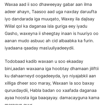
Waxaa aad ii soo dhaweeyay gabar aan ilma
adeer ahayn, Taasoo aad uga naxday daruufta
iyo dandarada iga muuqato, Waxey ila dajisay
Wiilal qol ka daganaa isla guriga eey iyadu
Gasho, waxeyna ii sheegtay inaan is huuriyo oo
aanan mudo asbuuc ah cid albaabka ka furin.
iyadaana qaaday mas’uuliyadeeydii.
Todobaad kadib waxaan u soo ekaaday
bini,aadan waxaana iga hoobtay dhamaan jiliftii
ku dahaarneyd oogadeeyda, iyo niyajabkii aan
xilliga dheer soo maray, Waxaan la soo baxay
quruxdaydii, Habla badan oo xaafada daganaa
ayaa hoosta iiga baaqayay. damacayguna kama
marneyn guur,