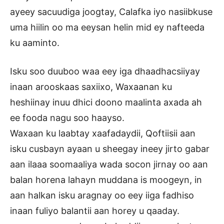
ayeey sacuudiga joogtay, Calafka iyo nasiibkuse
uma hiilin oo ma eeysan helin mid ey nafteeda
ku aaminto.
Isku soo duuboo waa eey iga dhaadhacsiiyay
inaan arooskaas saxiixo, Waxaanan ku
heshiinay inuu dhici doono maalinta axada ah
ee fooda nagu soo haayso.
Waxaan ku laabtay xaafadaydii, Qoftiisii aan
isku cusbayn ayaan u sheegay ineey jirto gabar
aan ilaaa soomaaliya wada socon jirnay oo aan
balan horena lahayn muddana is moogeyn, in
aan halkan isku aragnay oo eey iiga fadhiso
inaan fuliyo balantii aan horey u qaaday.