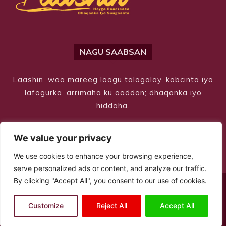
NAGU SAABSAN
Laashin, waa mareeg loogu talogalay, kobcinta iyo
lafogurka, arrimaha ku aaddan; dhaqanka iyo
hiddaha.
We value your privacy
We use cookies to enhance your browsing experience,
serve personalized ads or content, and analyze our traffic.
By clicking "Accept All", you consent to our use of cookies.
© Copyright 2026 – Laashin. All Rights Reserved
Customize
Reject All
Accept All
Site Designed by
ILEYS INC.