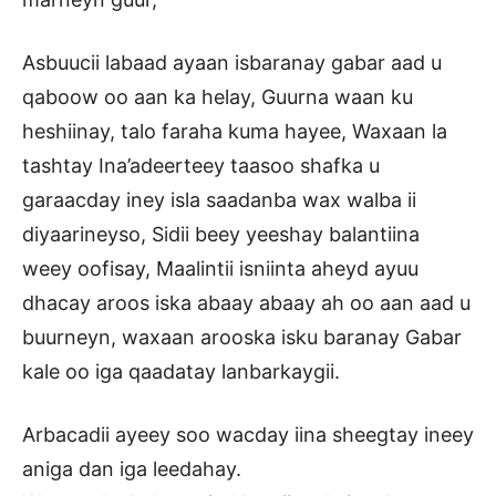
Asbuucii labaad ayaan isbaranay gabar aad u
qaboow oo aan ka helay, Guurna waan ku
heshiinay, talo faraha kuma hayee, Waxaan la
tashtay Ina’adeerteey taasoo shafka u
garaacday iney isla saadanba wax walba ii
diyaarineyso, Sidii beey yeeshay balantiina
weey oofisay, Maalintii isniinta aheyd ayuu
dhacay aroos iska abaay abaay ah oo aan aad u
buurneyn, waxaan arooska isku baranay Gabar
kale oo iga qaadatay lanbarkaygii.
Arbacadii ayeey soo wacday iina sheegtay ineey
aniga dan iga leedahay.