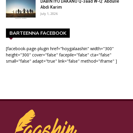
DABIN IYO DAKANO Q-3aad W-Q: Abdulle
Abdi Karim
July 1, 2026
BARTEENNA FACEBOOK
[facebook-page-plugin href="hoygalaashin" width="300"
height="300" cover="false" facepile="false" cta="false"
small="false" adapt="true" link="false" method="iframe" ]