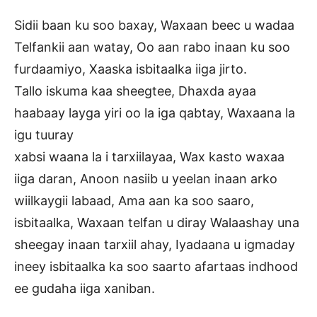
Sidii baan ku soo baxay, Waxaan beec u wadaa
Telfankii aan watay, Oo aan rabo inaan ku soo
furdaamiyo, Xaaska isbitaalka iiga jirto.
Tallo iskuma kaa sheegtee, Dhaxda ayaa
haabaay layga yiri oo la iga qabtay, Waxaana la
igu tuuray
xabsi waana la i tarxiilayaa, Wax kasto waxaa
iiga daran, Anoon nasiib u yeelan inaan arko
wiilkaygii labaad, Ama aan ka soo saaro,
isbitaalka, Waxaan telfan u diray Walaashay una
sheegay inaan tarxiil ahay, Iyadaana u igmaday
ineey isbitaalka ka soo saarto afartaas indhood
ee gudaha iiga xaniban.