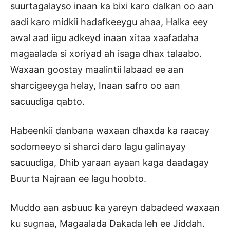
suurtagalayso inaan ka bixi karo dalkan oo aan
aadi karo midkii hadafkeeygu ahaa, Halka eey
awal aad iigu adkeyd inaan xitaa xaafadaha
magaalada si xoriyad ah isaga dhax talaabo.
Waxaan goostay maalintii labaad ee aan
sharcigeeyga helay, Inaan safro oo aan
sacuudiga qabto.
Habeenkii danbana waxaan dhaxda ka raacay
sodomeeyo si sharci daro lagu galinayay
sacuudiga, Dhib yaraan ayaan kaga daadagay
Buurta Najraan ee lagu hoobto.
Muddo aan asbuuc ka yareyn dabadeed waxaan
ku sugnaa, Magaalada Dakada leh ee Jiddah.