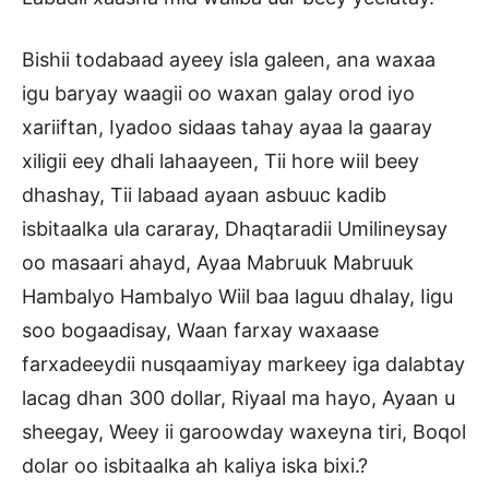
Bishii todabaad ayeey isla galeen, ana waxaa
igu baryay waagii oo waxan galay orod iyo
xariiftan, Iyadoo sidaas tahay ayaa la gaaray
xiligii eey dhali lahaayeen, Tii hore wiil beey
dhashay, Tii labaad ayaan asbuuc kadib
isbitaalka ula cararay, Dhaqtaradii Umilineysay
oo masaari ahayd, Ayaa Mabruuk Mabruuk
Hambalyo Hambalyo Wiil baa laguu dhalay, Iigu
soo bogaadisay, Waan farxay waxaase
farxadeeydii nusqaamiyay markeey iga dalabtay
lacag dhan 300 dollar, Riyaal ma hayo, Ayaan u
sheegay, Weey ii garoowday waxeyna tiri, Boqol
dolar oo isbitaalka ah kaliya iska bixi.?