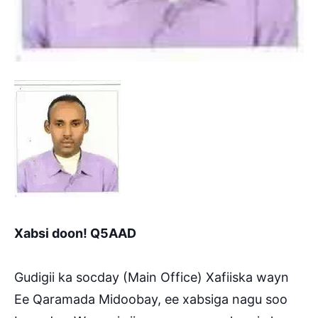
Xabsi doon! Q5AAD
Gudigii ka socday (Main Office) Xafiiska wayn
Ee Qaramada Midoobay, ee xabsiga nagu soo