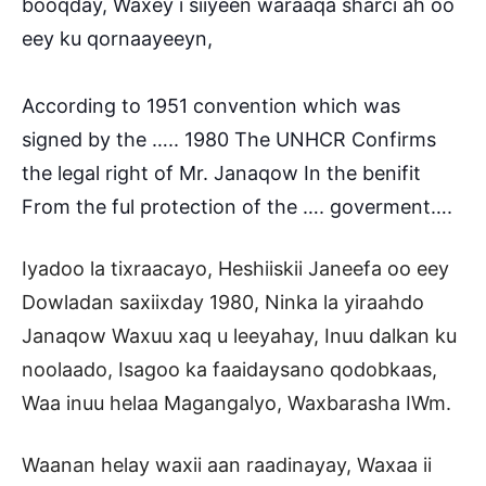
booqday, Waxey i siiyeen waraaqa sharci ah oo
eey ku qornaayeeyn,
According to 1951 convention which was
signed by the ….. 1980 The UNHCR Confirms
the legal right of Mr. Janaqow In the benifit
From the ful protection of the …. goverment….
Iyadoo la tixraacayo, Heshiiskii Janeefa oo eey
Dowladan saxiixday 1980, Ninka la yiraahdo
Janaqow Waxuu xaq u leeyahay, Inuu dalkan ku
noolaado, Isagoo ka faaidaysano qodobkaas,
Waa inuu helaa Magangalyo, Waxbarasha IWm.
Waanan helay waxii aan raadinayay, Waxaa ii