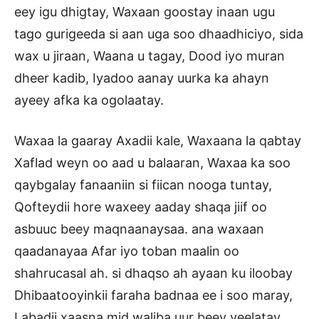
eey igu dhigtay, Waxaan goostay inaan ugu
tago gurigeeda si aan uga soo dhaadhiciyo, sida
wax u jiraan, Waana u tagay, Dood iyo muran
dheer kadib, Iyadoo aanay uurka ka ahayn
ayeey afka ka ogolaatay.
Waxaa la gaaray Axadii kale, Waxaana la qabtay
Xaflad weyn oo aad u balaaran, Waxaa ka soo
qaybgalay fanaaniin si fiican nooga tuntay,
Qofteydii hore waxeey aaday shaqa jiif oo
asbuuc beey maqnaanaysaa. ana waxaan
qaadanayaa Afar iyo toban maalin oo
shahrucasal ah. si dhaqso ah ayaan ku iloobay
Dhibaatooyinkii faraha badnaa ee i soo maray,
Labadii xaasna mid waliba uur beey yeelatay.