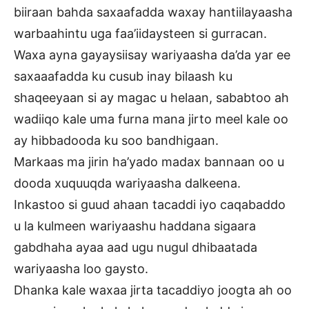
biiraan bahda saxaafadda waxay hantiilayaasha
warbaahintu uga faa’iidaysteen si gurracan.
Waxa ayna gayaysiisay wariyaasha da’da yar ee
saxaaafadda ku cusub inay bilaash ku
shaqeeyaan si ay magac u helaan, sababtoo ah
wadiiqo kale uma furna mana jirto meel kale oo
ay hibbadooda ku soo bandhigaan.
Markaas ma jirin ha’yado madax bannaan oo u
dooda xuquuqda wariyaasha dalkeena.
Inkastoo si guud ahaan tacaddi iyo caqabaddo
u la kulmeen wariyaashu haddana sigaara
gabdhaha ayaa aad ugu nugul dhibaatada
wariyaasha loo gaysto.
Dhanka kale waxaa jirta tacaddiyo joogta ah oo