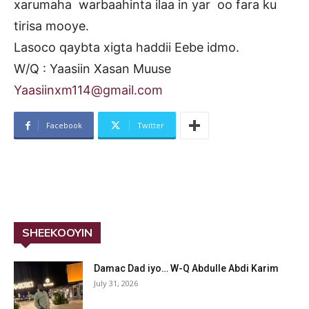
xarumaha warbaahinta ilaa in yar oo fara ku
tirisa mooye.
Lasoco qaybta xigta haddii Eebe idmo.
W/Q : Yaasiin Xasan Muuse
Yaasiinxm114@gmail.com
Facebook
Twitter
SHEEKOOYIN
Damac Dad iyo… W-Q Abdulle Abdi Karim
July 31, 2026