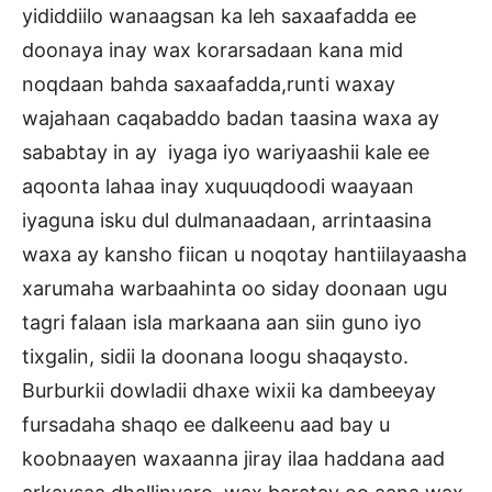
yididdiilo wanaagsan ka leh saxaafadda ee
doonaya inay wax korarsadaan kana mid
noqdaan bahda saxaafadda,runti waxay
wajahaan caqabaddo badan taasina waxa ay
sababtay in ay iyaga iyo wariyaashii kale ee
aqoonta lahaa inay xuquuqdoodi waayaan
iyaguna isku dul dulmanaadaan, arrintaasina
waxa ay kansho fiican u noqotay hantiilayaasha
xarumaha warbaahinta oo siday doonaan ugu
tagri falaan isla markaana aan siin guno iyo
tixgalin, sidii la doonana loogu shaqaysto.
Burburkii dowladii dhaxe wixii ka dambeeyay
fursadaha shaqo ee dalkeenu aad bay u
koobnaayen waxaanna jiray ilaa haddana aad