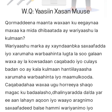
Qormaddeena maanta waxaan ku eegaynaa
maxaa ka mida dhibaatada ay wariyaashu la
kulmaan?
Wariyaashu marka ay xayndaanbka saxaafadda
iyo xarumaha warbaahinta lugta la soo galaan
waxa ay la kowsadaan caqabado iyo culays
badan oo ay kala kulmaan hantiilayaasha
xarumaha warbaahinta iyo maamulkooda.
Caqabadahaa waxaa ugu horreeya shaqo
magac ku badaalasho,dhalinyaradda da’da yar
ee aan lahayn aqoon iyo waayo aragnimo
saxaafadeed balse hammi wariyanimo iyo