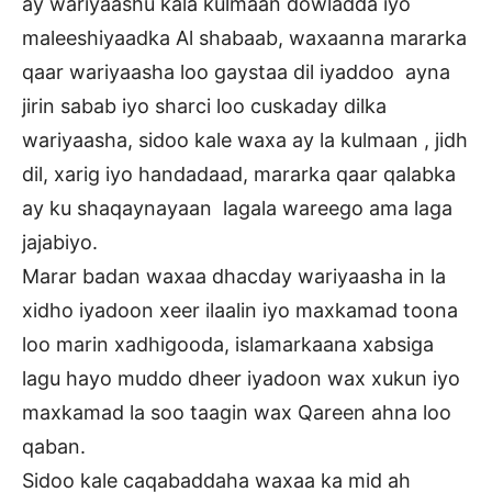
ay wariyaashu kala kulmaan dowladda iyo
maleeshiyaadka Al shabaab, waxaanna mararka
qaar wariyaasha loo gaystaa dil iyaddoo ayna
jirin sabab iyo sharci loo cuskaday dilka
wariyaasha, sidoo kale waxa ay la kulmaan , jidh
dil, xarig iyo handadaad, mararka qaar qalabka
ay ku shaqaynayaan lagala wareego ama laga
jajabiyo.
Marar badan waxaa dhacday wariyaasha in la
xidho iyadoon xeer ilaalin iyo maxkamad toona
loo marin xadhigooda, islamarkaana xabsiga
lagu hayo muddo dheer iyadoon wax xukun iyo
maxkamad la soo taagin wax Qareen ahna loo
qaban.
Sidoo kale caqabaddaha waxaa ka mid ah