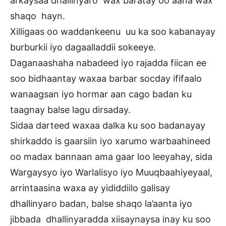
arkaysaa dhallinyaro wax baratay oo aana wax
shaqo hayn.
Xilligaas oo waddankeenu uu ka soo kabanayay
burburkii iyo dagaalladdii sokeeye.
Daganaashaha nabadeed iyo rajadda fiican ee
soo bidhaantay waxaa barbar socday ififaalo
wanaagsan iyo hormar aan cago badan ku
taagnay balse lagu dirsaday.
Sidaa darteed waxaa dalka ku soo badanayay
shirkaddo is gaarsiin iyo xarumo warbaahineed
oo madax bannaan ama gaar loo leeyahay, sida
Wargaysyo iyo Warlalisyo iyo Muuqbaahiyeyaal,
arrintaasina waxa ay yididdiilo galisay
dhallinyaro badan, balse shaqo la’aanta iyo
jibbada dhallinyaradda xiisaynaysa inay ku soo