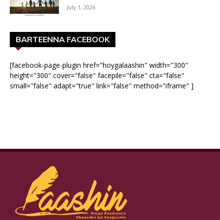
July 1, 2026
BARTEENNA FACEBOOK
[facebook-page-plugin href="hoygalaashin" width="300"
height="300" cover="false" facepile="false" cta="false"
small="false" adapt="true" link="false" method="iframe" ]