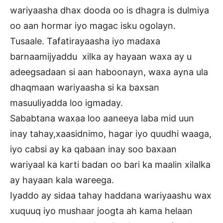
wariyaasha dhax dooda oo is dhagra is dulmiya
oo aan hormar iyo magac isku ogolayn.
Tusaale. Tafatirayaasha iyo madaxa
barnaamijyaddu xilka ay hayaan waxa ay u
adeegsadaan si aan haboonayn, waxa ayna ula
dhaqmaan wariyaasha si ka baxsan
masuuliyadda loo igmaday.
Sababtana waxaa loo aaneeya laba mid uun
inay tahay,xaasidnimo, hagar iyo quudhi waaga,
iyo cabsi ay ka qabaan inay soo baxaan
wariyaal ka karti badan oo bari ka maalin xilalka
ay hayaan kala wareega.
Iyaddo ay sidaa tahay haddana wariyaashu wax
xuquuq iyo mushaar joogta ah kama helaan