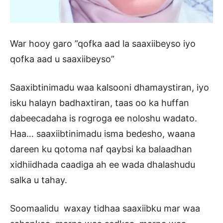
War hooy garo ”qofka aad la saaxiibeyso iyo
qofka aad u saaxiibeyso”
Saaxibtinimadu waa kalsooni dhamaystiran, iyo
isku halayn badhaxtiran, taas oo ka huffan
dabeecadaha is rogroga ee noloshu wadato.
Haa… saaxiibtinimadu isma bedesho, waana
dareen ku qotoma naf qaybsi ka balaadhan
xidhiidhada caadiga ah ee wada dhalashudu
salka u tahay.
Soomaalidu waxay tidhaa saaxiibku mar waa