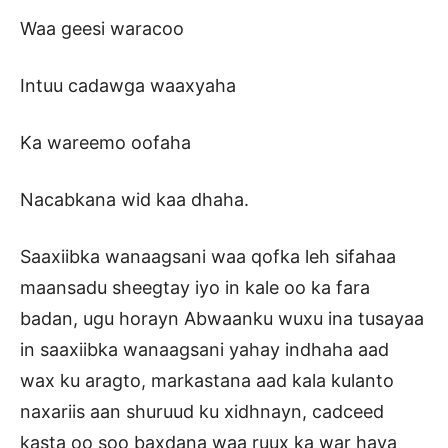
Waa geesi waracoo
Intuu cadawga waaxyaha
Ka wareemo oofaha
Nacabkana wid kaa dhaha.
Saaxiibka wanaagsani waa qofka leh sifahaa
maansadu sheegtay iyo in kale oo ka fara
badan, ugu horayn Abwaanku wuxu ina tusayaa
in saaxiibka wanaagsani yahay indhaha aad
wax ku aragto, markastana aad kala kulanto
naxariis aan shuruud ku xidhnayn, cadceed
kasta oo soo baxdana waa ruux ka war haya