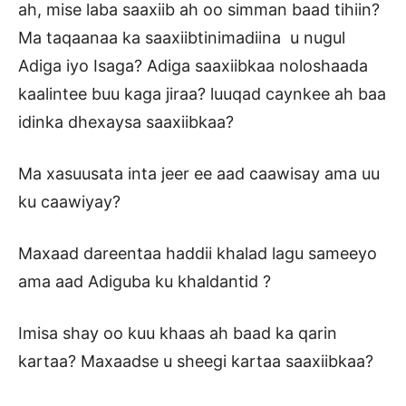
ah, mise laba saaxiib ah oo simman baad tihiin?
Ma taqaanaa ka saaxiibtinimadiina u nugul
Adiga iyo Isaga? Adiga saaxiibkaa noloshaada
kaalintee buu kaga jiraa? luuqad caynkee ah baa
idinka dhexaysa saaxiibkaa?
Ma xasuusata inta jeer ee aad caawisay ama uu
ku caawiyay?
Maxaad dareentaa haddii khalad lagu sameeyo
ama aad Adiguba ku khaldantid ?
Imisa shay oo kuu khaas ah baad ka qarin
kartaa? Maxaadse u sheegi kartaa saaxiibkaa?