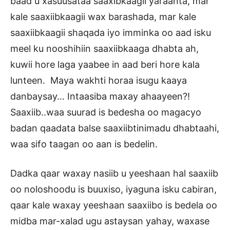
baad u xasuusataa saaxibkaagii yaraanta, mar
kale saaxiibkaagii wax barashada, mar kale
saaxiibkaagii shaqada iyo imminka oo aad isku
meel ku nooshihiin saaxiibkaaga dhabta ah,
kuwii hore laga yaabee in aad beri hore kala
lunteen. Maya wakhti horaa isugu kaaya
danbaysay… Intaasiba maxay ahaayeen?!
Saaxiib..waa suurad is bedesha oo magacyo
badan qaadata balse saaxiibtinimadu dhabtaahi,
waa sifo taagan oo aan is bedelin.
Dadka qaar waxay nasiib u yeeshaan hal saaxiib
oo noloshoodu is buuxiso, iyaguna isku cabiran,
qaar kale waxay yeeshaan saaxiibo is bedela oo
midba mar-xalad ugu astaysan yahay, waxase