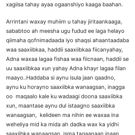
xagiisa tahay ayaa ogaanshiyo kaaga baahan.
Arrintani waxay muhiim u tahay jiritaankaaga,
sababtoo ah meesha ugu fudud ee laga helayo
qiimaha qofnimadaada iyo shaqsi ahaantaadaba
waa saaxiibkaa, haddii saaxiibkaa fiicanyahay,
Adna waxaa lagaa fishaa waa fiicnaan, haddii se
uu saaxiibkaa xun yahay Adna khayr lagaa filan
maayo..Haddaba si aynu isula jaan qaadno,
aynu ku horayno saaxiibka wanaagsan, inagga
oo maqaalo kale ku wadaagi doona saaxiibka
xun, maantase aynu dul istaagno saaxiibka
wanaagsan, kelideen ma nihin ee waxaa ina
weheliya mid ka mida ah dadka wax ka yidhi
saaxiibka wanaagsan, isma taqaanaan inaan