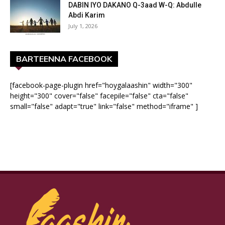
DABIN IYO DAKANO Q-3aad W-Q: Abdulle
Abdi Karim
July 1, 2026
BARTEENNA FACEBOOK
[facebook-page-plugin href="hoygalaashin" width="300"
height="300" cover="false" facepile="false" cta="false"
small="false" adapt="true" link="false" method="iframe" ]