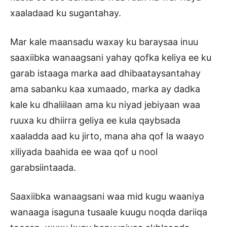
xaaladaad ku sugantahay.
Mar kale maansadu waxay ku baraysaa inuu
saaxiibka wanaagsani yahay qofka keliya ee ku
garab istaaga marka aad dhibaataysantahay
ama sabanku kaa xumaado, marka ay dadka
kale ku dhaliilaan ama ku niyad jebiyaan waa
ruuxa ku dhiirra geliya ee kula qaybsada
xaaladda aad ku jirto, mana aha qof la waayo
xiliyada baahida ee waa qof u nool
garabsiintaada.
Saaxiibka wanaagsani waa mid kugu waaniya
wanaaga isaguna tusaale kuugu noqda dariiqa