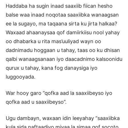
Haddaba ha sugin inaad saaxiib fiican hesho
balse waa inaad noqotaa saaxiibka wanaagsan
ee la sugayo, ma taqaana sirta ku jirta halkaa?
Waxaad ahaanaysaa qof damiirkiisu nool yahay
oo dhabarka u rita mas’uuliyad wayn oo
dadnimadu hoggaan u tahay, taas oo ku dhisan
qalbi wanaagsanaan iyo daacadnimo kalsoonidu
qurux u tahay, kana fog danaysiga iyo
luggooyada.
War hooy garo ”qofka aad la saaxiibeyso iyo
qofka aad u saaxiibeyso”.
Ugu dambayn, waxaan idin leeyahay “saaxiibka
kula sida naftaadiyo miyaa la simaa qof socoto