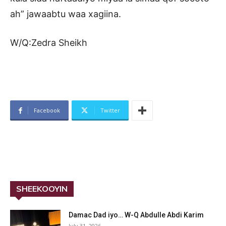
ah” jawaabtu waa xagiina.
W/Q:Zedra Sheikh
Facebook
Twitter
SHEEKOOYIN
Damac Dad iyo… W-Q Abdulle Abdi Karim
July 31, 2026