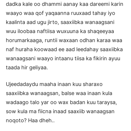
dadka kale oo dhammi aanay kaa dareemi karin
waayo waa qof yaqaanna ruuxaad tahay iyo
kaalinta aad ugu jirto, saaxiibka wanaagsani
wuu iloobaa naftiisa wuxuuna ka shaqeeyaa
horumarkaaga, runtii waxaan odhan karaa waa
naf huraha koowaad ee aad leedahay saaxiibka
wanaagsani waayo intaanu tiisa ka fikirin ayuu
taada hir geliyaa.
Ujeedadaydu maaha inaan kuu sharaxo
saaxiibka wanaagsan, balse waa inaan kula
wadaago talo yar oo wax badan kuu taraysa,
sow kula ma fiicna inaad saaxiib wanaagsan
noqoto? Haa dheh..