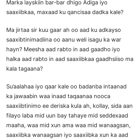
Marka layskiin bar-bar dhigo Adiga iyo
saaxiibkaa, maxaad ku qancisaa dadka kale?
Ma jirtaa sir kuu gaar ah oo aad ku adkayso
saaxibtinimadiina oo aanu weli isagu ka war
hayn? Meesha aad rabto in aad gaadho iyo
halka aad rabto in aad saaxiibkaa gaadhsiiso ma
kala tagaana?
Su’aalahaa iyo qaar kale oo badanba intaanad
ka jawaabin waa inaad taqaanaa nooca
saaxiibtinimo ee deriska kula ah, kollay, sida aan
filayo laba mid uun bay tahaye mid seddexaad
maaha, waa mid xun ama waa mid wanaagsan,
saaxiibka wanaagsan iyo saaxiibka xun ka aad