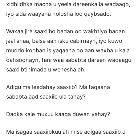
xidhiidhka macna u yeela dareenka la wadaago,
iyo sida waayaha nolosha loo qaybsado.
Waxaa jira saaxiibo badan oo wakhtiyo badan
jaal ahaa, balse aan isku cabirnayn, iyo kuwo
muddo kooban is yaqaana oo aan waxba u kala
dahsoonayn, tani waa sababta dareen wadaagu
saaxiibtinimada u wehesha ah.
Adigu ma leedahay saaxiib? Ma taqaana
sababta aad saaxiib ula tahay?
Dadka kale muxuu kaaga duwan yahay?
Ma isagaa saaxiibkuu ah mise adigaa saaxiib u