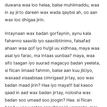
duwana waa loo helaa, balse muhiimaddu, waa
in ay jirto dareen wax wada qaybsi ah, oo aan
wax loo dhigaa jirin.
Intaynaan wax badan gorfaynin, aynu kala
fahanno saaxiib iyo saaxiibtinimo, falsafad
ahaan waa qof iyo hu’gii uu xidhnaa, maya waa
asal iyo farac, ma intaas uunbaa? maya, waa
sifo taagan iyo suurad magacyo badan yeelata,
si fiican iimaad fahmin, balse aan kuu jilciyo,
waxaad xisaabisaa cimrigaad jirtay, soo wax
badan maad jirin? Haa iyo maya!!! bal kasoo
qaad in aad wax badan jirtay, nolosha wax
badan soo umaad soo joogin? Haa. si fiican