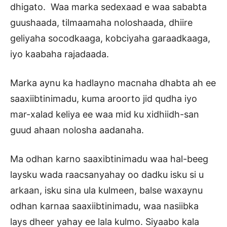
dhigato. Waa marka sedexaad e waa sababta
guushaada, tilmaamaha noloshaada, dhiire
geliyaha socodkaaga, kobciyaha garaadkaaga,
iyo kaabaha rajadaada.
Marka aynu ka hadlayno macnaha dhabta ah ee
saaxiibtinimadu, kuma aroorto jid qudha iyo
mar-xalad keliya ee waa mid ku xidhiidh-san
guud ahaan nolosha aadanaha.
Ma odhan karno saaxibtinimadu waa hal-beeg
laysku wada raacsanyahay oo dadku isku si u
arkaan, isku sina ula kulmeen, balse waxaynu
odhan karnaa saaxiibtinimadu, waa nasiibka
lays dheer yahay ee lala kulmo. Siyaabo kala