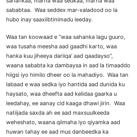
sahankaa, marna waa sedkaa, marna waa
sababtaa. Waa seddex mar-xaladood oo la
hubo inay saaxiibtinimadu leeday.
Waa tan koowaad e ”waa sahanka lagu guuro,
waa tusaha meesha aad gaadhi karto, waa
hanka kuu jiheeya dariiqa’ aad qaadayso”,
waana sababta ka dambaysa in aad la timaaddo
hiigsi iyo himilo dheer oo la mahadiyo. Waa tan
labaad e waa sedka iyo hantida aad dunida ku
haysato, waa dheefta aad kelidaa gaarka u
leedahay, ee aanay cid kaaga dhawi jirin. Waa
natiijada saxda ah ee aad maxsuulkeeda
weheshato, waana qiimaha iyo qiyamka aad
huwan tahay ee aad mus danbeedka ka