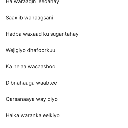
Ha waraaqin leedahay
Saaxiib wanaagsani
Hadba waxaad ku sugantahay
Wejigiyo dhafoorkuu
Ka helaa wacaashoo
Dibnahaaga waabtee
Qarsanaaya way diyo
Halka waranka eelkiyo