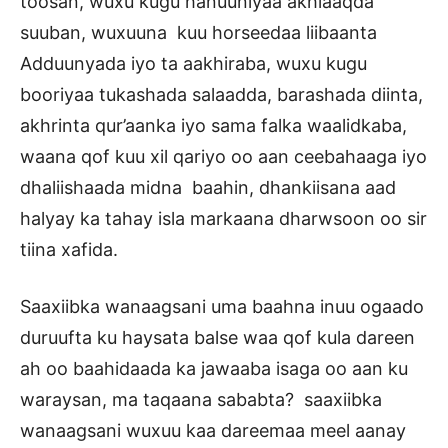
toosan, wuxu kugu hanuuniyaa akhlaaqda
suuban, wuxuuna kuu horseedaa liibaanta
Adduunyada iyo ta aakhiraba, wuxu kugu
booriyaa tukashada salaadda, barashada diinta,
akhrinta qur’aanka iyo sama falka waalidkaba,
waana qof kuu xil qariyo oo aan ceebahaaga iyo
dhaliishaada midna baahin, dhankiisana aad
halyay ka tahay isla markaana dharwsoon oo sir
tiina xafida.
Saaxiibka wanaagsani uma baahna inuu ogaado
duruufta ku haysata balse waa qof kula dareen
ah oo baahidaada ka jawaaba isaga oo aan ku
waraysan, ma taqaana sababta? saaxiibka
wanaagsani wuxuu kaa dareemaa meel aanay