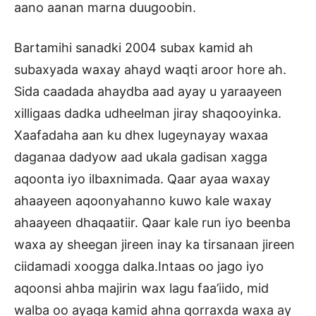
aano aanan marna duugoobin.
Bartamihi sanadki 2004 subax kamid ah
subaxyada waxay ahayd waqti aroor hore ah.
Sida caadada ahaydba aad ayay u yaraayeen
xilligaas dadka udheelman jiray shaqooyinka.
Xaafadaha aan ku dhex lugeynayay waxaa
daganaa dadyow aad ukala gadisan xagga
aqoonta iyo ilbaxnimada. Qaar ayaa waxay
ahaayeen aqoonyahanno kuwo kale waxay
ahaayeen dhaqaatiir. Qaar kale run iyo beenba
waxa ay sheegan jireen inay ka tirsanaan jireen
ciidamadi xoogga dalka.Intaas oo jago iyo
aqoonsi ahba majirin wax lagu faa’iido, mid
walba oo ayaga kamid ahna qorraxda waxa ay