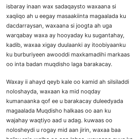
isbaray inaan wax sadaqaysto waxaana si
xaqiiqo ah u eegay masaakiinta magaalada ku
dacdarraysan, waxaana si joogta ah uga
warqabay waxa ay hooyaday ku sugantahay,
kadib, waxaa xigay duulaanki ay itoobiyaanku
ku burburiyeen awooddi maxkamadihi markaas
oo inta badan muqdisho laga barakacay.
Waxay ii ahayd qeyb kale oo kamid ah silsiladdi
noloshayda, waxaan ka mid noqday
kumanaanka qof ee u barakacay duleedyada
magaalada Muqdisho halkaas oo aan ku
wajahay waqtiyo aad u adag. kuwaas oo
nolosheydi u rogay mid aan jirin, waxaa baa