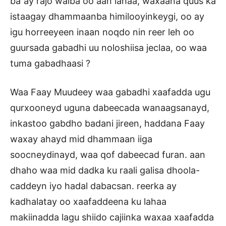
ba”ay rajo walba oo aan lahaa, waxaana quus ka
istaagay dhammaanba himilooyinkeygi, oo ay
igu horreeyeen inaan noqdo nin reer leh oo
guursada gabadhi uu noloshiisa jeclaa, oo waa
tuma gabadhaasi ?
Waa Faay Muudeey waa gabadhi xaafadda ugu
qurxooneyd uguna dabeecada wanaagsanayd,
inkastoo gabdho badani jireen, haddana Faay
waxay ahayd mid dhammaan iiga
soocneydinayd, waa qof dabeecad furan. aan
dhaho waa mid dadka ku raali galisa dhoola-
caddeyn iyo hadal dabacsan. reerka ay
kadhalatay oo xaafaddeena ku lahaa
makiinadda lagu shiido cajiinka waxaa xaafadda