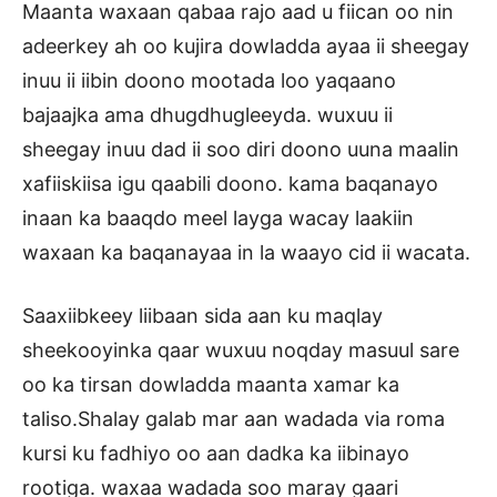
Maanta waxaan qabaa rajo aad u fiican oo nin
adeerkey ah oo kujira dowladda ayaa ii sheegay
inuu ii iibin doono mootada loo yaqaano
bajaajka ama dhugdhugleeyda. wuxuu ii
sheegay inuu dad ii soo diri doono uuna maalin
xafiiskiisa igu qaabili doono. kama baqanayo
inaan ka baaqdo meel layga wacay laakiin
waxaan ka baqanayaa in la waayo cid ii wacata.
Saaxiibkeey liibaan sida aan ku maqlay
sheekooyinka qaar wuxuu noqday masuul sare
oo ka tirsan dowladda maanta xamar ka
taliso.Shalay galab mar aan wadada via roma
kursi ku fadhiyo oo aan dadka ka iibinayo
rootiga. waxaa wadada soo maray gaari