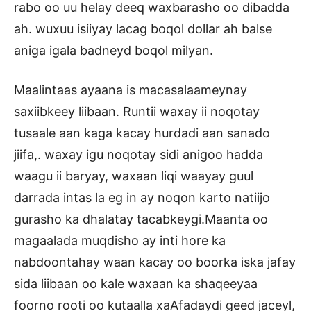
rabo oo uu helay deeq waxbarasho oo dibadda
ah. wuxuu isiiyay lacag boqol dollar ah balse
aniga igala badneyd boqol milyan.
Maalintaas ayaana is macasalaameynay
saxiibkeey liibaan. Runtii waxay ii noqotay
tusaale aan kaga kacay hurdadi aan sanado
jiifa,. waxay igu noqotay sidi anigoo hadda
waagu ii baryay, waxaan liqi waayay guul
darrada intas la eg in ay noqon karto natiijo
gurasho ka dhalatay tacabkeygi.Maanta oo
magaalada muqdisho ay inti hore ka
nabdoontahay waan kacay oo boorka iska jafay
sida liibaan oo kale waxaan ka shaqeeyaa
foorno rooti oo kutaalla xaAfadaydi geed jaceyl,