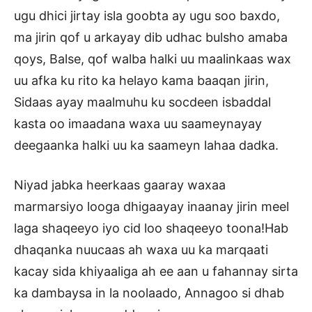
ugu dhici jirtay isla goobta ay ugu soo baxdo,
ma jirin qof u arkayay dib udhac bulsho amaba
qoys, Balse, qof walba halki uu maalinkaas wax
uu afka ku rito ka helayo kama baaqan jirin,
Sidaas ayay maalmuhu ku socdeen isbaddal
kasta oo imaadana waxa uu saameynayay
deegaanka halki uu ka saameyn lahaa dadka.
Niyad jabka heerkaas gaaray waxaa
marmarsiyo looga dhigaayay inaanay jirin meel
laga shaqeeyo iyo cid loo shaqeeyo toona!Hab
dhaqanka nuucaas ah waxa uu ka marqaati
kacay sida khiyaaliga ah ee aan u fahannay sirta
ka dambaysa in la noolaado, Annagoo si dhab