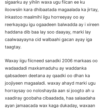
sigaarku ay yihiin waxa ugu fiican ee ku
iloowsiin kara dhibaatada magaalada ka jirtay,
inkastoo maalmihi iigu horreeyay oo ay
reerkayagu igu ogaadeen balwadda ay i xireen
haddana dib baa lay soo daayay, marki lay
caalwaayayna cid walbaahi gacan ayay iga
taagtay.
Waxay iigu fiicneed sanadki 2006 markaas oo
wadaadadi maxkamaduhu ay waddanka
qabsadeen deetana ay qaadki oo dhan ka
joojiyeen magaaladi. waxay ahayd marki ugu
horraysay oo noloshayda aan si joogto ah u
xaadiray goobaha cibaadada, haa salaadaha
ayan jamaacada wax kaga dukaday, waxaan