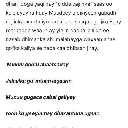
dhan looga yaqiinay “cidda cajiinka” saas oo
kale ayayna Faay Muudeey u bixiyeen gabadhi
cajiinka. xanta iyo hadallada suuqa ugu jira Faay
reerkooda waa in ay yihiin dadka la liido ee
nasab dhimanka ah. malahayga waxaan ahaa
qofka kaliya ee hadalkaa dhibsan jiray.
Muxuu geelu abaarsaday
Jiilaalka gu’ intaan lagaarin
Muxuu gugaca cabsi galiyay
roob ku geeylamay dhaxantuna ugaar.