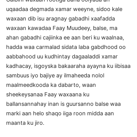
uqaadaa degmada xamar weeyne, sidoo kale
waxaan dib isu aragnay gabadhi xaafadda
waxaan kawadaa Faay Muudeey, balse, ma
ahan gabadhi cajiinka ee aan beri ku waalnaa,
hadda waa carmalad sidata laba gabdhood oo
aabbahood uu kudhintay dagaaladdi xamar
kadhacay, isgoyska bakaaraha ayayna ku iibisaa
sambuus iyo bajiye ay ilmaheeda nolol
maalmeedkooda ka dabarto, waan
sheekeysanaa Faay waxaana ku
ballansannahay inan is guursanno balse waa
marki aan helo shaqo iiga roon midda aan
maanta ku jiro.