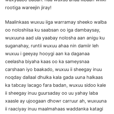
rootiga wareejin jiray!
Maalinkaas wuxuu iiga warramay sheeko walba
oo noloshiisa ku saabsan oo iga dambaysay,
wuxuuna aad ula yaabay nolosha aan anigu ku
suganahay, runtii wuxuu ahaa nin damiir leh
wuxuu i geeyay hooygi aan ka daganaa
ceelasha biyaha kaas oo ka sameysnaa
carshaan iyo baakado, wuxuu ii sheegay inuu
noqday dallaal dhulka kala gada uuna halkaas
ka tabcay lacago fara badan, wuxuu sidoo kale
ii sheegay inuu guursaday oo uu yahay laba
xaasle ay ujoogaan dhowr carruur ah, wuxuuna
ii raaciyay inuu maalmahaas waddanka katagi