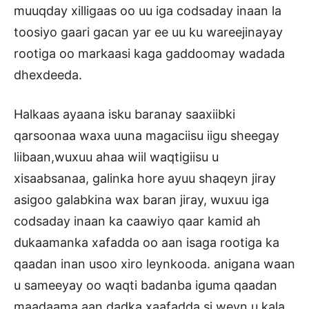
muuqday xilligaas oo uu iga codsaday inaan la
toosiyo gaari gacan yar ee uu ku wareejinayay
rootiga oo markaasi kaga gaddoomay wadada
dhexdeeda.
Halkaas ayaana isku baranay saaxiibki
qarsoonaa waxa uuna magaciisu iigu sheegay
liibaan,wuxuu ahaa wiil waqtigiisu u
xisaabsanaa, galinka hore ayuu shaqeyn jiray
asigoo galabkina wax baran jiray, wuxuu iga
codsaday inaan ka caawiyo qaar kamid ah
dukaamanka xafadda oo aan isaga rootiga ka
qaadan inan usoo xiro leynkooda. anigana waan
u sameeyay oo waqti badanba iguma qaadan
maadaama aan dadka xaafadda si weyn u kala