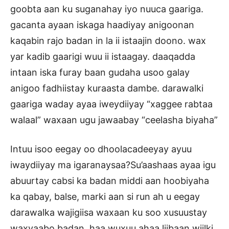
goobta aan ku suganahay iyo nuuca gaariga.
gacanta ayaan iskaga haadiyay anigoonan
kaqabin rajo badan in la ii istaajin doono. wax
yar kadib gaarigi wuu ii istaagay. daaqadda
intaan iska furay baan gudaha usoo galay
anigoo fadhiistay kuraasta dambe. darawalki
gaariga waday ayaa iweydiiyay “xaggee rabtaa
walaal” waxaan ugu jawaabay “ceelasha biyaha”
Intuu isoo eegay oo dhoolacadeeyay ayuu
iwaydiiyay ma igaranaysaa?Su’aashaas ayaa igu
abuurtay cabsi ka badan middi aan hoobiyaha
ka qabay, balse, marki aan si run ah u eegay
darawalka wajigiisa waxaan ku soo xusuustay
waxyaabo badan. haa wuxuu ahaa liibaan wiilki