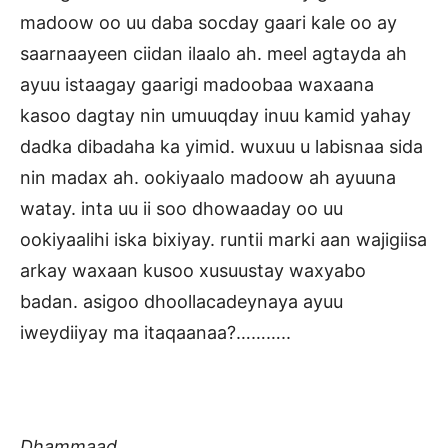
madoow oo uu daba socday gaari kale oo ay
saarnaayeen ciidan ilaalo ah. meel agtayda ah
ayuu istaagay gaarigi madoobaa waxaana
kasoo dagtay nin umuuqday inuu kamid yahay
dadka dibadaha ka yimid. wuxuu u labisnaa sida
nin madax ah. ookiyaalo madoow ah ayuuna
watay. inta uu ii soo dhowaaday oo uu
ookiyaalihi iska bixiyay. runtii marki aan wajigiisa
arkay waxaan kusoo xusuustay waxyabo
badan. asigoo dhoollacadeynaya ayuu
iweydiiyay ma itaqaanaa?………..
Dhammaad