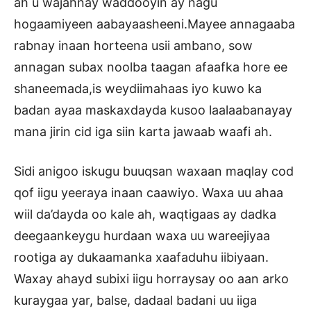
ah u wajahnay waddooyin ay nagu
hogaamiyeen aabayaasheeni.Mayee annagaaba
rabnay inaan horteena usii ambano, sow
annagan subax noolba taagan afaafka hore ee
shaneemada,is weydiimahaas iyo kuwo ka
badan ayaa maskaxdayda kusoo laalaabanayay
mana jirin cid iga siin karta jawaab waafi ah.
Sidi anigoo iskugu buuqsan waxaan maqlay cod
qof iigu yeeraya inaan caawiyo. Waxa uu ahaa
wiil da’dayda oo kale ah, waqtigaas ay dadka
deegaankeygu hurdaan waxa uu wareejiyaa
rootiga ay dukaamanka xaafaduhu iibiyaan.
Waxay ahayd subixi iigu horraysay oo aan arko
kuraygaa yar, balse, dadaal badani uu iiga