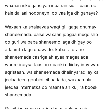
waxaan isku qanciyaa inaanan sidi liibaan oo
kale dallaal noqoneyn, oo yaa iga dhiganaya?
Waxaan ka shalaayaa waqtigi iigaga dhumay
shaneemada. balse waxaan joogaa muqdisho
oo guri walbaba shaneemo laga dhigay oo
aflaamta lagu daawado. kaba sii drane
shaneemada casriga ah ayaa magaalada
wareerinaysa taas oo ubadki udiiday inay wax
aqristaan. wa shaneemada dhalinyaradi ay ka
jeclaadeen goobihi cibaadada, waxaan ula
jeedaa internetka oo maanta ah ku jira booski
shaneemada.
Galbihi waxaan rootiga bana oolyada ah