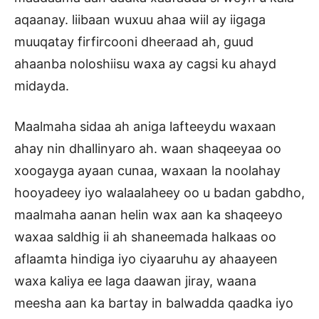
aqaanay. liibaan wuxuu ahaa wiil ay iigaga
muuqatay firfircooni dheeraad ah, guud
ahaanba noloshiisu waxa ay cagsi ku ahayd
midayda.
Maalmaha sidaa ah aniga lafteeydu waxaan
ahay nin dhallinyaro ah. waan shaqeeyaa oo
xoogayga ayaan cunaa, waxaan la noolahay
hooyadeey iyo walaalaheey oo u badan gabdho,
maalmaha aanan helin wax aan ka shaqeeyo
waxaa saldhig ii ah shaneemada halkaas oo
aflaamta hindiga iyo ciyaaruhu ay ahaayeen
waxa kaliya ee laga daawan jiray, waana
meesha aan ka bartay in balwadda qaadka iyo