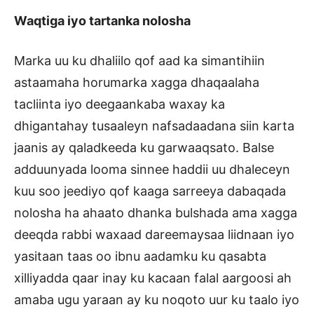
Waqtiga iyo tartanka nolosha
Marka uu ku dhaliilo qof aad ka simantihiin
astaamaha horumarka xagga dhaqaalaha
tacliinta iyo deegaankaba waxay ka
dhigantahay tusaaleyn nafsadaadana siin karta
jaanis ay qaladkeeda ku garwaaqsato. Balse
adduunyada looma sinnee haddii uu dhaleceyn
kuu soo jeediyo qof kaaga sarreeya dabaqada
nolosha ha ahaato dhanka bulshada ama xagga
deeqda rabbi waxaad dareemaysaa liidnaan iyo
yasitaan taas oo ibnu aadamku ku qasabta
xilliyadda qaar inay ku kacaan falal aargoosi ah
amaba ugu yaraan ay ku noqoto uur ku taalo iyo