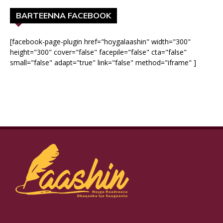
BARTEENNA FACEBOOK
[facebook-page-plugin href="hoygalaashin" width="300"
height="300" cover="false" facepile="false" cta="false"
small="false" adapt="true" link="false" method="iframe" ]