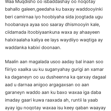
Waa Muqdisho oo isbaddashay oo noqotay
bahallo galeen,geedaha ku baxay waddooyinki
beri camirnaa iyo hoobiyaha sida joogtada ugu
hoobanaya ayaa soo saaray dhismooyin kale,
ciidamada itoobiyaankuna waxa ay ahaayeen
halxiraalaha kaliya ee lays waydiiyo waqtiga ay
waddanka kabixi doonaan.
Maalin aan magalada usoo aaday bal inaan soo
fiiriyo xaalka uu ku suganyahay gurigi an xamar
ka daganeyn oo uu dusheenna ka qarxay dagaal
aad u darnaa anigoo argagaxsan oo aan
garaneyn waddo aan ku baxo waxaa iga daba
imaday gaari kuwa raaxada ah, runtii la yaab
ayay igu noqotay waxaa isu keey qaban waayay