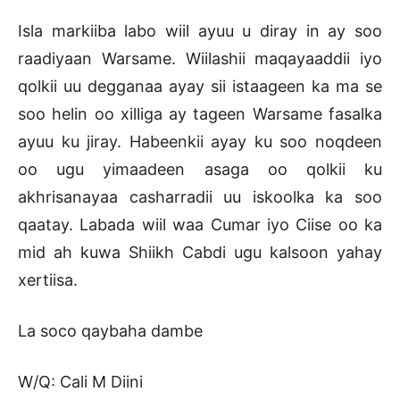
Isla markiiba labo wiil ayuu u diray in ay soo
raadiyaan Warsame. Wiilashii maqayaaddii iyo
qolkii uu degganaa ayay sii istaageen ka ma se
soo helin oo xilliga ay tageen Warsame fasalka
ayuu ku jiray. Habeenkii ayay ku soo noqdeen
oo ugu yimaadeen asaga oo qolkii ku
akhrisanayaa casharradii uu iskoolka ka soo
qaatay. Labada wiil waa Cumar iyo Ciise oo ka
mid ah kuwa Shiikh Cabdi ugu kalsoon yahay
xertiisa.
La soco qaybaha dambe
W/Q: Cali M Diini