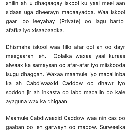
shilin ah u dhaqaaqay iskool ku yaal meel aan
sidaas uga dheerayn maqaayadda. Waa iskool
gaar loo leeyahay (Private) oo lagu barto
afafka iyo xisaabaadka.
Dhismaha iskool waa fillo afar qol ah oo dayr
meegaaran leh. Qolalka waxaa yaal kuraas
alwaax ka samaysan oo afar-afar iyo miiskooda
isugu dhaggan. Waxaa maamule iyo macallinba
ka ah Cabdiwaaxid Caddow oo dhawr iyo
soddon jir ah inkasta oo labo macallin oo kale
ayaguna wax ka dhigaan.
Maamule Cabdiwaaxid Caddow waa nin cas oo
gaaban oo leh garwayn oo madow. Surweelka