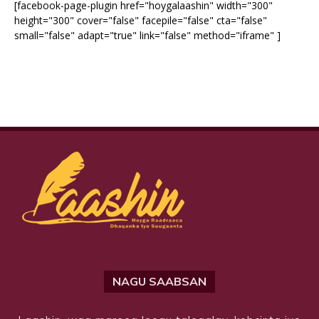
[facebook-page-plugin href="hoygalaashin" width="300"
height="300" cover="false" facepile="false" cta="false"
small="false" adapt="true" link="false" method="iframe" ]
NAGU SAABSAN