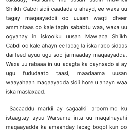
Shiikh Cabdi sidii caadada u ahayd, ee waxa uu
tagay maqaayaddii oo uusan waqti dheer
ammintaas oo kale tagin sababtu waa, waxa uu
ogyahay in iskoolku uusan Mawlaca Shiikh
Cabdi oo kale ahayn ee lacag la iska rabo sidaas
darteed ayuu ugu soo jarmaaday maqaayadda.
Waxa uu rabaaa in uu lacagta ka daynsado si ay
ugu fududaato taasi, maadaama uusan
waayahaan maqaayadda sidii hore u ahayn waa
iska maslaxaad.
Sacaaddu markii ay sagaalkii aroornimo ku
istaagtay ayuu Warsame inta uu maqalhayahi
maqaayadda ka amaahday lacag boqol kun oo