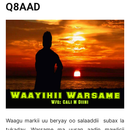
Q8AAD
Waagu markii uu beryay oo salaaddii subax la
tukaday, Warsame ma uusan aadin mawlicii