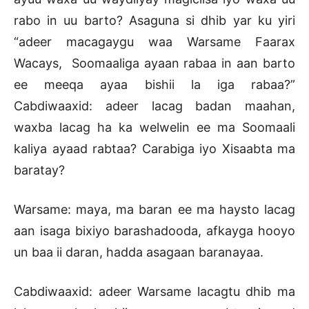
rabo in uu barto? Asaguna si dhib yar ku yiri
“adeer macagaygu waa Warsame Faarax
Wacays, Soomaaliga ayaan rabaa in aan barto
ee meeqa ayaa bishii la iga rabaa?”
Cabdiwaaxid: adeer lacag badan maahan,
waxba lacag ha ka welwelin ee ma Soomaali
kaliya ayaad rabtaa? Carabiga iyo Xisaabta ma
baratay?
Warsame: maya, ma baran ee ma haysto lacag
aan isaga bixiyo barashadooda, afkayga hooyo
un baa ii daran, hadda asagaan baranayaa.
Cabdiwaaxid: adeer Warsame lacagtu dhib ma