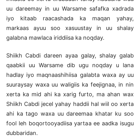
uu dareemay in uu Warsame safafka xadrada
iyo kitaab raacashada ka maqan yahay,
markaas ayuu soo xasuustay in uu shalay
galabna mawlaca iriddiisa ka noqday.
Shiikh Cabdi dareen ayaa galay, shalay galab
qaabkii uu Warsame dib ugu noqday u lana
hadlay iyo maqnaashihiisa galabta waxa ay uu
suuraysay waxa uu waligiis ka feejignaa, in nin
xerta ka mid ahi ka xarig furto, ma ahan wax
Shiikh Cabdi jecel yahay haddii hal wiil oo xerta
ahi ka tago waxa uu dareemaa khatar ku soo
fool leh boqortooyadiisa yartaa ee aadka isugu
dubbaridan.