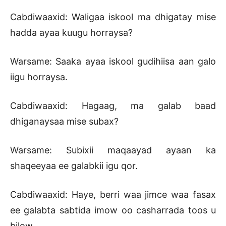
Cabdiwaaxid: Waligaa iskool ma dhigatay mise
hadda ayaa kuugu horraysa?
Warsame: Saaka ayaa iskool gudihiisa aan galo
iigu horraysa.
Cabdiwaaxid: Hagaag, ma galab baad
dhiganaysaa mise subax?
Warsame: Subixii maqaayad ayaan ka
shaqeeyaa ee galabkii igu qor.
Cabdiwaaxid: Haye, berri waa jimce waa fasax
ee galabta sabtida imow oo casharrada toos u
bilow.