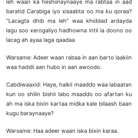
leh waan ka heshiinaynaaye ma rabtaa in aad
baratid Carabiga iyo xisaabta oo ma ku qoraa?
“Lacagta dhib ma leh” waa khiddad ardayda
lagu soo xerogaliyo hadhowna intii la doono oo
lacag ah ayaa laga qaadaa
Warsame: Adeer waan rabaa in aan barto laakiin
waa haddii aan hubo in aan awoodo.
Cabdiwaaxid: Haye, halkii maaddo waa labaatan
kun oo shilin bishii labo maaddo oo afartan ku
ah ma iska bixin kartaa midka kale bilaash baan
kugu baraynaaye?
Warsame: Haa adeer waan iska bixin karaa.