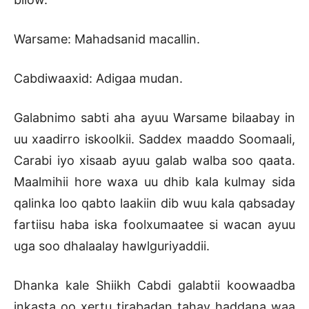
Warsame: Mahadsanid macallin.
Cabdiwaaxid: Adigaa mudan.
Galabnimo sabti aha ayuu Warsame bilaabay in
uu xaadirro iskoolkii. Saddex maaddo Soomaali,
Carabi iyo xisaab ayuu galab walba soo qaata.
Maalmihii hore waxa uu dhib kala kulmay sida
qalinka loo qabto laakiin dib wuu kala qabsaday
fartiisu haba iska foolxumaatee si wacan ayuu
uga soo dhalaalay hawlguriyaddii.
Dhanka kale Shiikh Cabdi galabtii koowaadba
inkasta oo xertu tirabadan tahay haddana waa