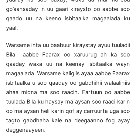
go’aansaday in uu gaari kiraysto oo aabbe soo
qaado uu na keeno isbitaalka magaalada ku
yaal.
Warsame inta uu baabuur kiraystay ayuu tuuladii
Bila aabbe Faarax oo xaruurug ah ka soo
qaaday waxa uu na keenay isbitaalka wayn
magaalada. Warsame kaligiis ayaa aabbe Faarax
isbitaalka u soo qaaday oo gabdhihii walaalihiis
ahaa midna ma soo raacin. Fartuun oo aabbe
tuulada Bila ku haysay ma aysan soo raaci karin
oo ma aysan heli karin qof ay carruurta uga soo
tagto gabdhaha kale na deegaanno fog ayay
deggenaayeen.