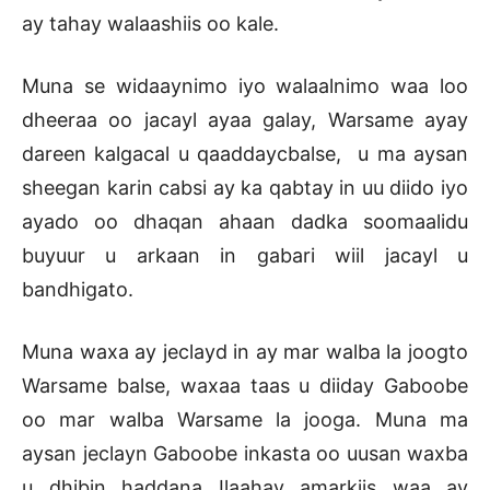
ay tahay walaashiis oo kale.
Muna se widaaynimo iyo walaalnimo waa loo
dheeraa oo jacayl ayaa galay, Warsame ayay
dareen kalgacal u qaaddaycbalse, u ma aysan
sheegan karin cabsi ay ka qabtay in uu diido iyo
ayado oo dhaqan ahaan dadka soomaalidu
buyuur u arkaan in gabari wiil jacayl u
bandhigato.
Muna waxa ay jeclayd in ay mar walba la joogto
Warsame balse, waxaa taas u diiday Gaboobe
oo mar walba Warsame la jooga. Muna ma
aysan jeclayn Gaboobe inkasta oo uusan waxba
u dhibin haddana Ilaahay amarkiis waa ay