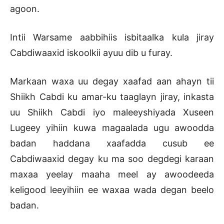
agoon.
Intii Warsame aabbihiis isbitaalka kula jiray
Cabdiwaaxid iskoolkii ayuu dib u furay.
Markaan waxa uu degay xaafad aan ahayn tii
Shiikh Cabdi ku amar-ku taaglayn jiray, inkasta
uu Shiikh Cabdi iyo maleeyshiyada Xuseen
Lugeey yihiin kuwa magaalada ugu awoodda
badan haddana xaafadda cusub ee
Cabdiwaaxid degay ku ma soo degdegi karaan
maxaa yeelay maaha meel ay awoodeeda
keligood leeyihiin ee waxaa wada degan beelo
badan.