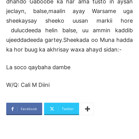
dhahdo Gaboobe ka har ama tusto in aysan
jeclayn, balse,maalin ayay Warsame uga
sheekaysay sheeko uusan markii hore
dulucdeeda helin balse, uu ammin kaddib
ujeeddadeeda gartey.Sheekada oo Muna hadda
ka hor buug ka akhrisay waxa ahayd sidan:-
La soco qaybaha dambe
W/Q: Cali M Diini
Facebook
Twitter