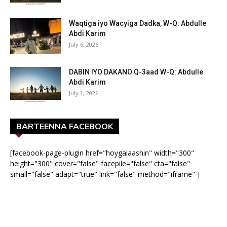
Waqtiga iyo Wacyiga Dadka, W-Q: Abdulle
Abdi Karim
July 6, 2026
DABIN IYO DAKANO Q-3aad W-Q: Abdulle
Abdi Karim
July 1, 2026
BARTEENNA FACEBOOK
[facebook-page-plugin href="hoygalaashin" width="300"
height="300" cover="false" facepile="false" cta="false"
small="false" adapt="true" link="false" method="iframe" ]