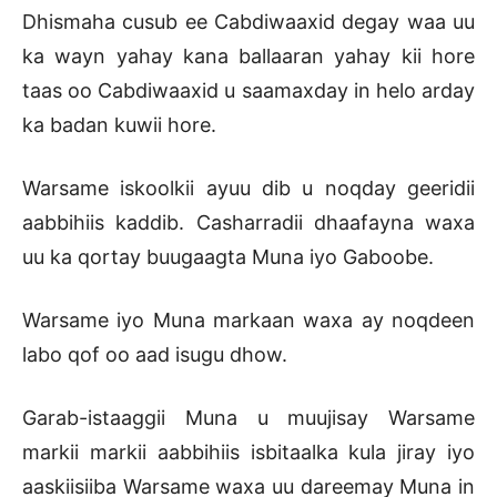
Dhismaha cusub ee Cabdiwaaxid degay waa uu
ka wayn yahay kana ballaaran yahay kii hore
taas oo Cabdiwaaxid u saamaxday in helo arday
ka badan kuwii hore.
Warsame iskoolkii ayuu dib u noqday geeridii
aabbihiis kaddib. Casharradii dhaafayna waxa
uu ka qortay buugaagta Muna iyo Gaboobe.
Warsame iyo Muna markaan waxa ay noqdeen
labo qof oo aad isugu dhow.
Garab-istaaggii Muna u muujisay Warsame
markii markii aabbihiis isbitaalka kula jiray iyo
aaskiisiiba Warsame waxa uu dareemay Muna in