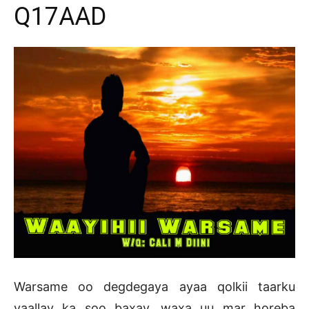
Q17AAD
Warsame oo degdegaya ayaa qolkii taarku
yaallay ka soo baxay, waxa uu mar horeba