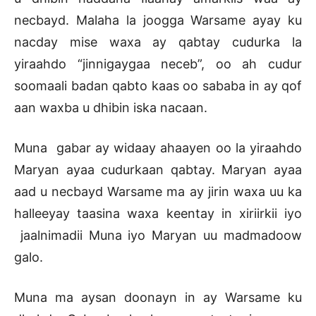
necbayd. Malaha la joogga Warsame ayay ku
nacday mise waxa ay qabtay cudurka la
yiraahdo “jinnigaygaa neceb”, oo ah cudur
soomaali badan qabto kaas oo sababa in ay qof
aan waxba u dhibin iska nacaan.
Muna gabar ay widaay ahaayen oo la yiraahdo
Maryan ayaa cudurkaan qabtay. Maryan ayaa
aad u necbayd Warsame ma ay jirin waxa uu ka
halleeyay taasina waxa keentay in xiriirkii iyo
jaalnimadii Muna iyo Maryan uu madmadoow
galo.
Muna ma aysan doonayn in ay Warsame ku