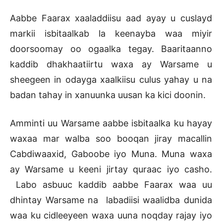
Aabbe Faarax xaaladdiisu aad ayay u cuslayd
markii isbitaalkab la keenayba waa miyir
doorsoomay oo ogaalka tegay. Baaritaanno
kaddib dhakhaatiirtu waxa ay Warsame u
sheegeen in odayga xaalkiisu culus yahay u na
badan tahay in xanuunka uusan ka kici doonin.
Amminti uu Warsame aabbe isbitaalka ku hayay
waxaa mar walba soo booqan jiray macallin
Cabdiwaaxid, Gaboobe iyo Muna. Muna waxa
ay Warsame u keeni jirtay quraac iyo casho.
Labo asbuuc kaddib aabbe Faarax waa uu
dhintay Warsame na labadiisi waalidba dunida
waa ku cidleeyeen waxa uuna noqday rajay iyo