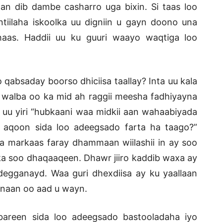
aan dib dambe casharro uga bixin. Si taas loo
tiilaha iskoolka uu digniin u gayn doono una
as. Haddii uu ku guuri waayo waqtiga loo
qabsaday boorso dhiciisa taallay? Inta uu kala
 walba oo ka mid ah raggii meesha fadhiyayna
 uu yiri “hubkaani waa midkii aan wahaabiyada
n aqoon sida loo adeegsado farta ha taago?”
 markaas faray dhammaan wiilashii in ay soo
ka soo dhaqaaqeen. Dhawr jiiro kaddib waxa ay
egganayd. Waa guri dhexdiisa ay ku yaallaan
nnaan oo aad u wayn.
u bareen sida loo adeegsado bastooladaha iyo