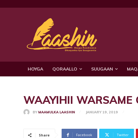
HOYGA
QORAALLO
SUUGAAN
MAQ
WAAYIHII WARSAME Q1
BY
MAAMULKA LAASHIN
JANUARY 19, 2019
Facebook
Twitter
Share