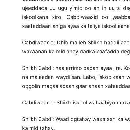
ujeeddada uu ugu yimid oo ah in uu si d
iskoolkana xiro. Cabdiwaaxid oo yaabba
xaafaddaan aniga ayaa ka taliya iskool aana
Cabdiwaaxid: Dhib ma leh Shiikh haddii aad
waxaanan ka mid ahay dadka xaafadda degga
Shiikh Cabdi: haa arrimo badan ayaa jira. 
na ma aadan waydiisan. Labo, iskoolkaan w
oggolin magaaladaan gaar ahaan xafaadda
Cabdiwaaxid: Shiikh iskool wahaabiyo max
Shiikh Cabdi: Waad ogtahay waxa aan ka w
ka mid tahay.