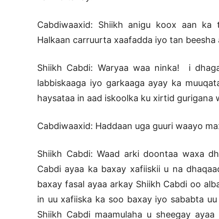
Cabdiwaaxid: Shiikh anigu koox aan ka 
Halkaan carruurta xaafadda iyo tan beesha
Shiikh Cabdi: Waryaa waa ninka! i dhag
labbiskaaga iyo garkaaga ayay ka muuqat
haysataa in aad iskoolka ku xirtid gurigana 
Cabdiwaaxid: Haddaan uga guuri waayo ma
Shiikh Cabdi: Waad arki doontaa waxa d
Cabdi ayaa ka baxay xafiiskii u na dhaqaa
baxay fasal ayaa arkay Shiikh Cabdi oo alb
in uu xafiiska ka soo baxay iyo sababta u
Shiikh Cabdi maamulaha u sheegay ayaa x