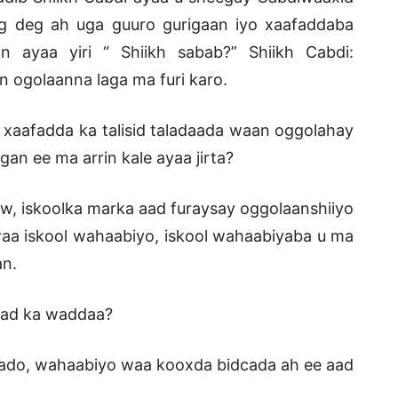
eg deg ah uga guuro gurigaan iyo xaafaddaba
n ayaa yiri “ Shiikh sabab?” Shiikh Cabdi:
n ogolaanna laga ma furi karo.
 xaafadda ka talisid taladaada waan oggolahay
n ee ma arrin kale ayaa jirta?
Kow, iskoolka marka aad furaysay oggolaanshiiyo
aa iskool wahaabiyo, iskool wahaabiyaba u ma
an.
aad ka waddaa?
ado, wahaabiyo waa kooxda bidcada ah ee aad