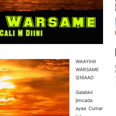
WAAYIHII
WARSAME
Q16AAD
Galabkii
jimcada
ayaa Cumar