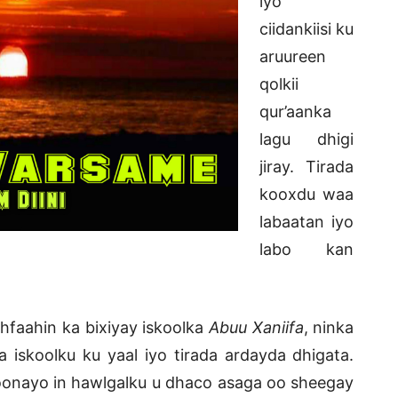
iyo
ciidankiisi ku
aruureen
qolkii
qur’aanka
lagu dhigi
jiray. Tirada
kooxdu waa
labaatan iyo
labo kan
hfaahin ka bixiyay iskoolka
Abuu Xaniifa
, ninka
ka iskoolku ku yaal iyo tirada ardayda dhigata.
oonayo in hawlgalku u dhaco asaga oo sheegay