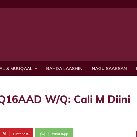
AL & MUUQAAL
BAHDA LAASHIN
NAGU SAABSAN
6AAD W/Q: Cali M Diini
Pinterest
WhatsApp