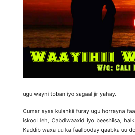
ugu wayni toban iyo sagaal jir yahay.
Cumar ayaa kulankii furay ugu horrayna faa
iskool leh, Cabdiwaaxid iyo beeshiisa, hal
Kaddib waxa uu ka faallooday qaabka uu d