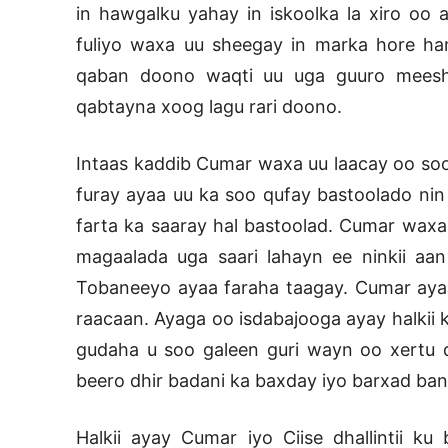
in hawgalku yahay in iskoolka la xiro oo 
fuliyo waxa uu sheegay in marka hore han
qaban doono waqti uu uga guuro meesha
qabtayna xoog lagu rari doono.
Intaas kaddib Cumar waxa uu laacay oo soo 
furay ayaa uu ka soo qufay bastoolado nin
farta ka saaray hal bastoolad. Cumar waxa
magaalada uga saari lahayn ee ninkii aa
Tobaneeyo ayaa faraha taagay. Cumar ayaa
raacaan. Ayaga oo isdabajooga ayay halkii 
gudaha u soo galeen guri wayn oo xertu d
beero dhir badani ka baxday iyo barxad ba
Halkii ayay Cumar iyo Ciise dhallintii k