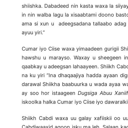
shiishka. Dabadeed nin kasta waxa la sii
in nin walba lagu la xisaabtami doono basto
ama si xun u adeegsadana tallaabo adag l
ayuu yiri.”
Cumar iyo Ciise waxa yimaadeen gurigii Shi
hawshu u marayso. Waxay u sheegeen in d
qaabkay u adeegsan lahaayeen. Shiikh Cabdi
na ku yiri “Ina dhaqaajiya hadda ayaan dig
darawal Shiikha baabuurka u wada ayaa wa
ay soo hor istaageen
Dugsiga Abuu Xaniif
iskoolka halka Cumar iyo Ciise iyo dawaralki
Shiikh Cabdi waxa uu galay xafiiskii oo u
Cabdiwaaxid aqoon isku ma leh. Salaan ka