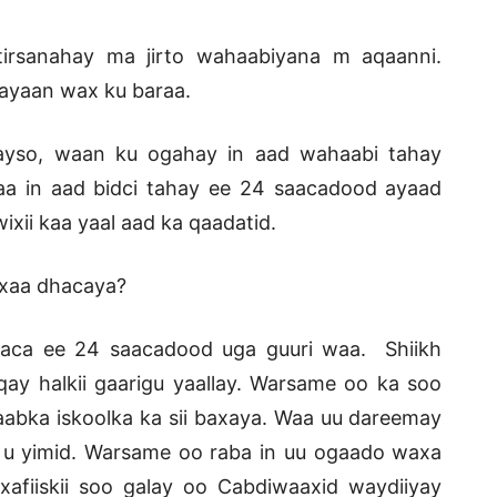
tirsanahay ma jirto wahaabiyana m aqaanni.
 ayaan wax ku baraa.
ayso, waan ku ogahay in aad wahaabi tahay
aa in aad bidci tahay ee 24 saacadood ayaad
wixii kaa yaal aad ka qaadatid.
xaa dhacaya?
haca ee 24 saacadood uga guuri waa. Shiikh
qay halkii gaarigu yaallay. Warsame oo ka soo
aabka iskoolka ka sii baxaya. Waa uu dareemay
u u yimid. Warsame oo raba in uu ogaado waxa
afiiskii soo galay oo Cabdiwaaxid waydiiyay