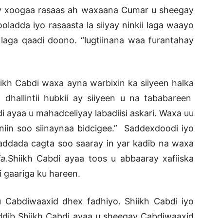
yay xoogaa rasaas ah waxaana Cumar u sheegay
oladda iyo rasaasta la siiyay ninkii laga waayo
aga qaadi doono. “lugtiinana waa furantahay
ikh Cabdi waxa ayna warbixin ka siiyeen halka
hallintii hubkii ay siiyeen u na tababareen
 ayaa u mahadceliyay labadiisi askari. Waxa uu
niin soo siinaynaa bidcigee.” Saddexdoodi iyo
ddada cagta soo saaray in yar kadib na waxa
a.
Shiikh Cabdi ayaa toos u abbaaray xafiiska
i gaariga ku hareen.
u Cabdiwaaxid dhex fadhiyo. Shiikh Cabdi iyo
ddib Shiikh Cabdi ayaa u sheegay Cabdiwaaxid