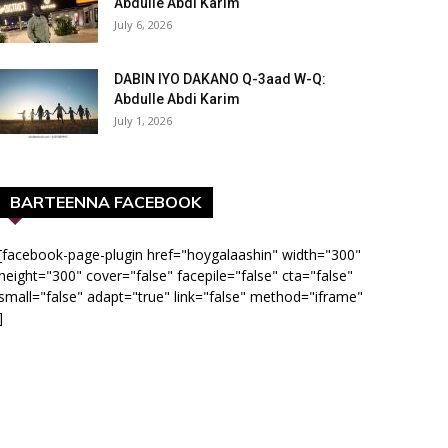
Abdulle Abdi Karim
July 6, 2026
DABIN IYO DAKANO Q-3aad W-Q:
Abdulle Abdi Karim
July 1, 2026
BARTEENNA FACEBOOK
[facebook-page-plugin href="hoygalaashin" width="300"
height="300" cover="false" facepile="false" cta="false"
small="false" adapt="true" link="false" method="iframe"
]