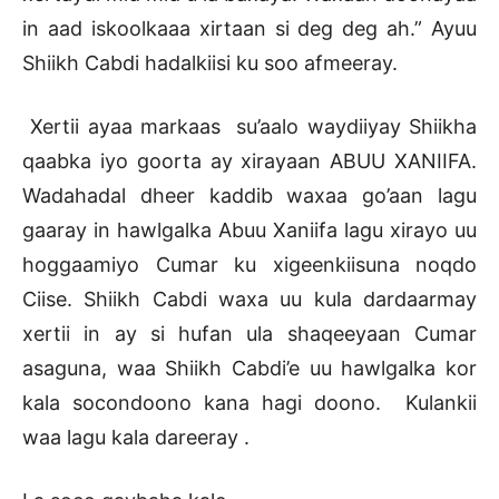
in aad iskoolkaaa xirtaan si deg deg ah.” Ayuu
Shiikh Cabdi hadalkiisi ku soo afmeeray.
Xertii ayaa markaas su’aalo waydiiyay Shiikha
qaabka iyo goorta ay xirayaan ABUU XANIIFA.
Wadahadal dheer kaddib waxaa go’aan lagu
gaaray in hawlgalka Abuu Xaniifa lagu xirayo uu
hoggaamiyo Cumar ku xigeenkiisuna noqdo
Ciise. Shiikh Cabdi waxa uu kula dardaarmay
xertii in ay si hufan ula shaqeeyaan Cumar
asaguna, waa Shiikh Cabdi’e uu hawlgalka kor
kala socondoono kana hagi doono. Kulankii
waa lagu kala dareeray .