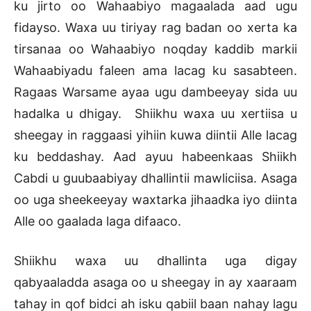
ku jirto oo Wahaabiyo magaalada aad ugu
fidayso. Waxa uu tiriyay rag badan oo xerta ka
tirsanaa oo Wahaabiyo noqday kaddib markii
Wahaabiyadu faleen ama lacag ku sasabteen.
Ragaas Warsame ayaa ugu dambeeyay sida uu
hadalka u dhigay. Shiikhu waxa uu xertiisa u
sheegay in raggaasi yihiin kuwa diintii Alle lacag
ku beddashay. Aad ayuu habeenkaas Shiikh
Cabdi u guubaabiyay dhallintii mawliciisa. Asaga
oo uga sheekeeyay waxtarka jihaadka iyo diinta
Alle oo gaalada laga difaaco.
Shiikhu waxa uu dhallinta uga digay
qabyaaladda asaga oo u sheegay in ay xaaraam
tahay in qof bidci ah isku qabiil baan nahay lagu