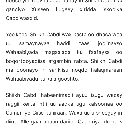
hoose yihiin ayna adag tahay in Shiikh Cabdi ku
qanciyo Xuseen Lugeey xiridda iskoolka
Cabdiwaaxid.
Yeelkeedi Shiikh Cabdi wax kasta oo dhaca waa
uu samaynayaa haddii taasi joojinayso
Wahaabiyada magaalada ku faafaysa oo
boqortooyadiisa afgambin rabta. Shiikh Cabdi
ma doonayo in sankiisu noqdo halaqmareen
Wahaabiyadu ku kala gooshto.
Shiikh Cabdi habeenimadii ayuu isugu wacay
raggii xerta intii uu aadka ugu kalsoonaa oo
Cumar iyo Ciise ku jiraan. Waxa uu u sheegay in
diintii Alle gaar ahaan dariiqii Qaadiriyaddu halis