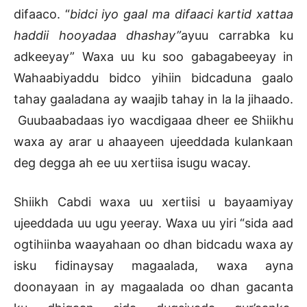
difaaco. “
bidci iyo gaal ma difaaci kartid xattaa
haddii hooyadaa dhashay”
ayuu carrabka ku
adkeeyay” Waxa uu ku soo gabagabeeyay in
Wahaabiyaddu bidco yihiin bidcaduna gaalo
tahay gaaladana ay waajib tahay in la la jihaado.
Guubaabadaas iyo wacdigaaa dheer ee Shiikhu
waxa ay arar u ahaayeen ujeeddada kulankaan
deg degga ah ee uu xertiisa isugu wacay.
Shiikh Cabdi waxa uu xertiisi u bayaamiyay
ujeeddada uu ugu yeeray. Waxa uu yiri “sida aad
ogtihiinba waayahaan oo dhan bidcadu waxa ay
isku fidinaysay magaalada, waxa ayna
doonayaan in ay magaalada oo dhan gacanta