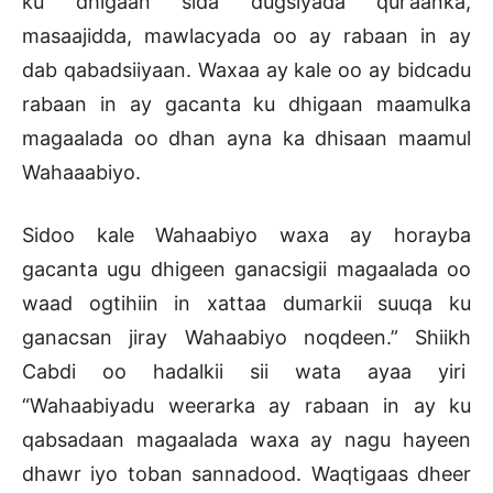
ku dhigaan sida dugsiyada qur’aanka,
masaajidda, mawlacyada oo ay rabaan in ay
dab qabadsiiyaan. Waxaa ay kale oo ay bidcadu
rabaan in ay gacanta ku dhigaan maamulka
magaalada oo dhan ayna ka dhisaan maamul
Wahaaabiyo.
Sidoo kale Wahaabiyo waxa ay horayba
gacanta ugu dhigeen ganacsigii magaalada oo
waad ogtihiin in xattaa dumarkii suuqa ku
ganacsan jiray Wahaabiyo noqdeen.” Shiikh
Cabdi oo hadalkii sii wata ayaa yiri
“Wahaabiyadu weerarka ay rabaan in ay ku
qabsadaan magaalada waxa ay nagu hayeen
dhawr iyo toban sannadood. Waqtigaas dheer