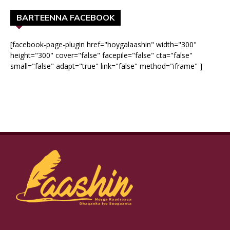
BARTEENNA FACEBOOK
[facebook-page-plugin href="hoygalaashin" width="300"
height="300" cover="false" facepile="false" cta="false"
small="false" adapt="true" link="false" method="iframe" ]