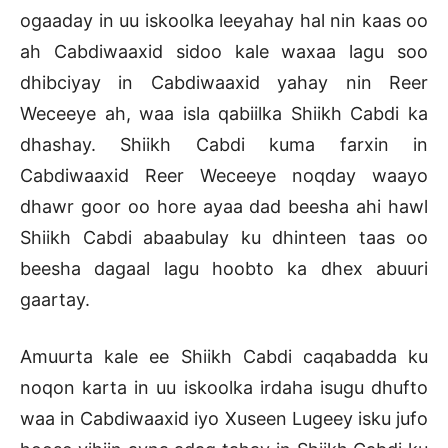
ogaaday in uu iskoolka leeyahay hal nin kaas oo
ah Cabdiwaaxid sidoo kale waxaa lagu soo
dhibciyay in Cabdiwaaxid yahay nin Reer
Weceeye ah, waa isla qabiilka Shiikh Cabdi ka
dhashay. Shiikh Cabdi kuma farxin in
Cabdiwaaxid Reer Weceeye noqday waayo
dhawr goor oo hore ayaa dad beesha ahi hawl
Shiikh Cabdi abaabulay ku dhinteen taas oo
beesha dagaal lagu hoobto ka dhex abuuri
gaartay.
Amuurta kale ee Shiikh Cabdi caqabadda ku
noqon karta in uu iskoolka irdaha isugu dhufto
waa in Cabdiwaaxid iyo Xuseen Lugeey isku jufo