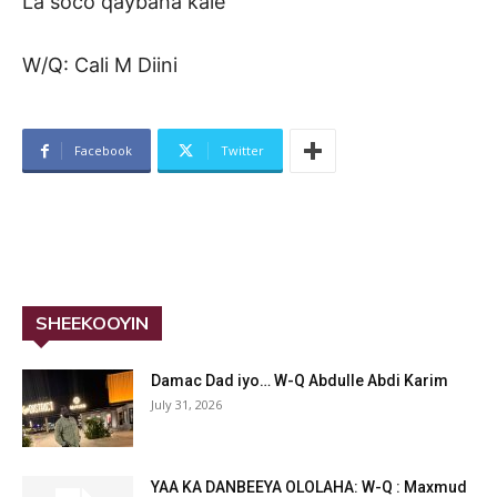
La soco qaybaha kale
W/Q: Cali M Diini
Facebook
Twitter
SHEEKOOYIN
Damac Dad iyo… W-Q Abdulle Abdi Karim
July 31, 2026
YAA KA DANBEEYA OLOLAHA: W-Q : Maxmud