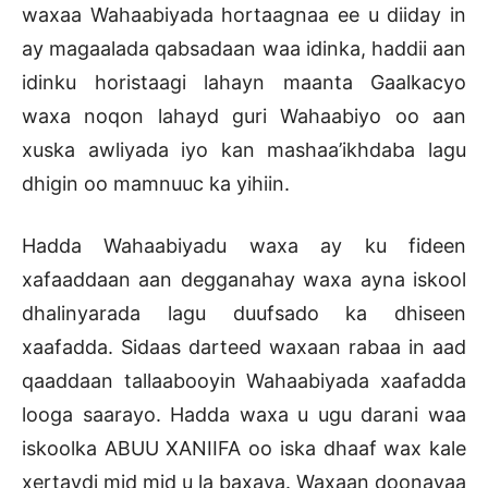
waxaa Wahaabiyada hortaagnaa ee u diiday in
ay magaalada qabsadaan waa idinka, haddii aan
idinku horistaagi lahayn maanta Gaalkacyo
waxa noqon lahayd guri Wahaabiyo oo aan
xuska awliyada iyo kan mashaa’ikhdaba lagu
dhigin oo mamnuuc ka yihiin.
Hadda Wahaabiyadu waxa ay ku fideen
xafaaddaan aan degganahay waxa ayna iskool
dhalinyarada lagu duufsado ka dhiseen
xaafadda. Sidaas darteed waxaan rabaa in aad
qaaddaan tallaabooyin Wahaabiyada xaafadda
looga saarayo. Hadda waxa u ugu darani waa
iskoolka ABUU XANIIFA oo iska dhaaf wax kale
xertaydi mid mid u la baxaya. Waxaan doonayaa