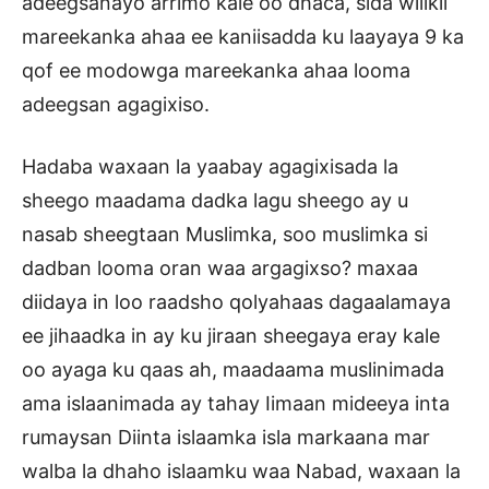
adeegsanayo arrimo kale oo dhaca, sida wiilkii
mareekanka ahaa ee kaniisadda ku laayaya 9 ka
qof ee modowga mareekanka ahaa looma
adeegsan agagixiso.
Hadaba waxaan la yaabay agagixisada la
sheego maadama dadka lagu sheego ay u
nasab sheegtaan Muslimka, soo muslimka si
dadban looma oran waa argagixso? maxaa
diidaya in loo raadsho qolyahaas dagaalamaya
ee jihaadka in ay ku jiraan sheegaya eray kale
oo ayaga ku qaas ah, maadaama muslinimada
ama islaanimada ay tahay Iimaan mideeya inta
rumaysan Diinta islaamka isla markaana mar
walba la dhaho islaamku waa Nabad, waxaan la