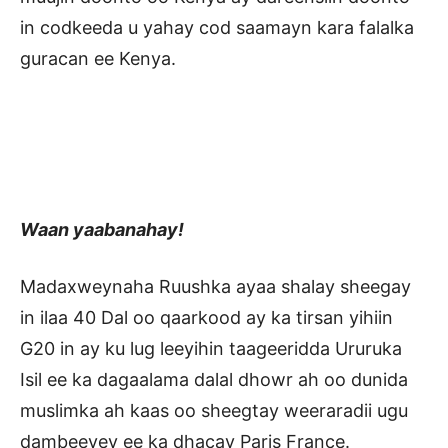
in codkeeda u yahay cod saamayn kara falalka
guracan ee Kenya.
Waan yaabanahay!
Madaxweynaha Ruushka ayaa shalay sheegay
in ilaa 40 Dal oo qaarkood ay ka tirsan yihiin
G20 in ay ku lug leeyihin taageeridda Ururuka
Isil ee ka dagaalama dalal dhowr ah oo dunida
muslimka ah kaas oo sheegtay weeraradii ugu
dambeeyey ee ka dhacay Paris France.