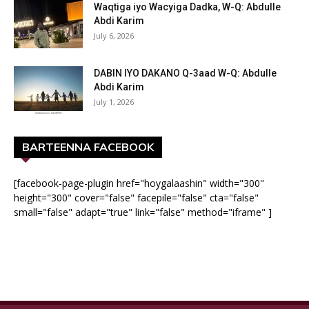
Waqtiga iyo Wacyiga Dadka, W-Q: Abdulle
Abdi Karim
July 6, 2026
DABIN IYO DAKANO Q-3aad W-Q: Abdulle
Abdi Karim
July 1, 2026
BARTEENNA FACEBOOK
[facebook-page-plugin href="hoygalaashin" width="300"
height="300" cover="false" facepile="false" cta="false"
small="false" adapt="true" link="false" method="iframe" ]