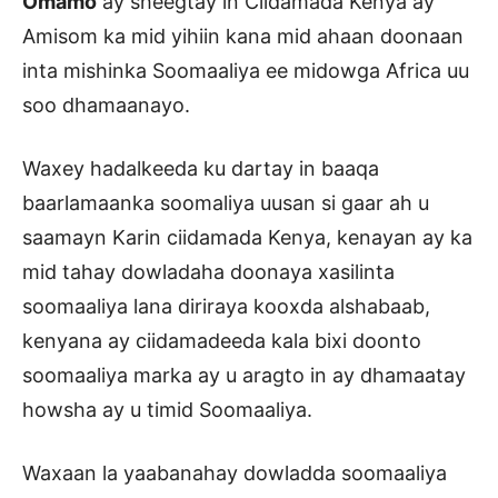
Omamo
ay sheegtay in Ciidamada Kenya ay
Amisom ka mid yihiin kana mid ahaan doonaan
inta mishinka Soomaaliya ee midowga Africa uu
soo dhamaanayo.
Waxey hadalkeeda ku dartay in baaqa
baarlamaanka soomaliya uusan si gaar ah u
saamayn Karin ciidamada Kenya, kenayan ay ka
mid tahay dowladaha doonaya xasilinta
soomaaliya lana diriraya kooxda alshabaab,
kenyana ay ciidamadeeda kala bixi doonto
soomaaliya marka ay u aragto in ay dhamaatay
howsha ay u timid Soomaaliya.
Waxaan la yaabanahay dowladda soomaaliya