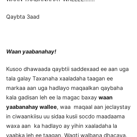
Qaybta 3aad
Waan yaabanahay!
Kusoo dhawaada qaybtii saddexaad ee aan uga
tala galay Taxanaha xaaladaha taagan ee
markaa aan uga hadlayo maqaalkan qaybaha
kala gadisan leh ee la magac baxay
waan
yaabanahay wallee
, waa maqaal aan jeclaystay
in ciwaankiisu uu sidaa kusii socdo maadaama
waxa aan ka hadlayo ay yihin xaaladaha la
yaabka leh ee taagan, Waqti walbana dhacaya.