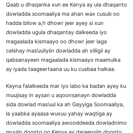
Qaab u dhaqanka xun ee Kenya ay ula dhaqanto
dowladda soomaaliya ma ahan wax cusub oo
hadda bilow a,h dhowr jeer ayey si xun
dowladda ugula dhaqantay dalkeeda iyo
magaalada kismaayo oo dhowr jeer laga
celshay mas’uuliyiin dowladda ah xilligii ay
qabsanayeen magaalada kismaayo maamulka
ay iyada taageertaana uu ku cusbaa halkaa.
Keyna falalkeeda mar iyo labo ka badan ayey ku
muujisay in aysan u aqoonsanayn dowladda
sida dowlad mas’uul ka ah Gayyiga Soomaaliya,
la yaabka ayaasa wuxuu yahay waqtiga ay
dowladda soomaaliya awooddeeda dowladnimo
muujin doonto oo Kenya ay dareensiin doonto