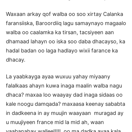
Waxaan arkay qof walba oo soo xirtay Calanka
faransiiska, Baroordiiq lagu samaynayo magaalo
walba oo caalamka ka tirsan, tacsiyeen aan
dhamaad lahayn oo iska soo daba dhacayso, ka
hadal badan oo laga hadlayo wixii farance ka
dhacay.
La yaabkayga ayaa wuxuu yahay miyaany
falalkaas ahayn kuwa inaga maalin walba nagu
dhaca? maxaa loo waayay dad inaga sidaas oo
kale noogu damqada? maxaasa keenay sababta
in dadkeena in ay muujin waayaan muragad ay
u muujiyeen france mid la mid ah, waan
yaabanahay wallee!!!!! oo ma dadka ayaa kala