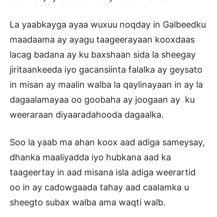
La yaabkayga ayaa wuxuu noqday in Galbeedku
maadaama ay ayagu taageerayaan kooxdaas
lacag badana ay ku baxshaan sida la sheegay
jiritaankeeda iyo gacansiinta falalka ay geysato
in misan ay maalin walba la qaylinayaan in ay la
dagaalamayaa oo goobaha ay joogaan ay ku
weeraraan diyaaradahooda dagaalka.
Soo la yaab ma ahan koox aad adiga sameysay,
dhanka maaliyadda iyo hubkana aad ka
taageertay in aad misana isla adiga weerartid
oo in ay cadowgaada tahay aad caalamka u
sheegto subax walba ama waqti walb.