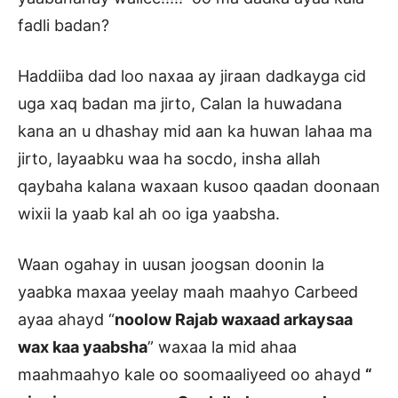
fadli badan?
Haddiiba dad loo naxaa ay jiraan dadkayga cid
uga xaq badan ma jirto, Calan la huwadana
kana an u dhashay mid aan ka huwan lahaa ma
jirto, layaabku waa ha socdo, insha allah
qaybaha kalana waxaan kusoo qaadan doonaan
wixii la yaab kal ah oo iga yaabsha.
Waan ogahay in uusan joogsan doonin la
yaabka maxaa yeelay maah maahyo Carbeed
ayaa ahayd “
noolow Rajab waxaad arkaysaa
wax kaa yaabsha
” waxaa la mid ahaa
maahmaahyo kale oo soomaaliyeed oo ahayd
“