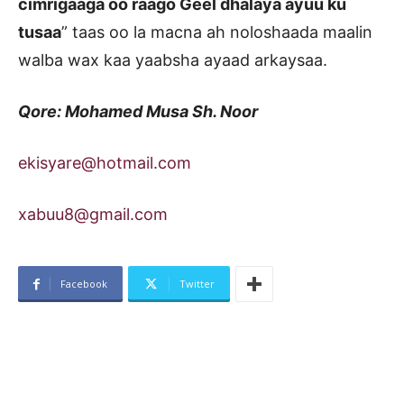
cimrigaaga oo raago Geel dhalaya ayuu ku
tusaa
” taas oo la macna ah noloshaada maalin
walba wax kaa yaabsha ayaad arkaysaa.
Qore: Mohamed Musa Sh. Noor
ekisyare@hotmail.com
xabuu8@gmail.com
Facebook
Twitter