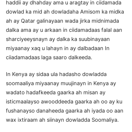
haddii ay dhahday ama u aragtay in ciidamada
dowlad ka mid ah dowladaha Amisom ka midka
ah ay Qatar galinayaan wada jirka midnimada
dalka ama ay u arkaan in ciidamadaas falal aan
sharciyeeysnayn ay dalka ka suubinayaan
miyaanay xaq u lahayn in ay dalbadaan In
ciiadamadaas laga saaro dalkeeda.
In Kenya ay sidaa ula hadasho dowladda
soomaaliya miyaanay muujinayn in Kenya ay
wadato hadafkeeda gaarka ah misan ay
isticmaalayso awooddeeda gaarka ah oo ay ku
fushanayso danaheeda gaarka ah iyada oo aan
wax ixtiraam ah siinayn dowladda Soomaliya.