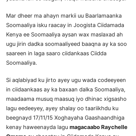
Mar dheer ma ahayn markii uu Baarlamaanka
Soomaaliya isku raacay in Joogista Ciidamada
Kenya ee Soomaaliya aysan wax maslaxad ah
ugu jirin dadka soomaaliyeed baaqna ay ka soo
saareen in laga saaro ciidankaas Ciidda
Soomaaliya.
Si aqlabiyad ku jirto ayey ugu wada codeeyeen
in ciidaankaas ay ka baxaan dalka Soomaaliya,
maadaama musuq maasuq iyo dhinac xigsasho
lagu eedeeyey, ayey shalay oo taariikhdu ku
beegnayd 17/11/15 Xoghayaha Gaashaandhiga
kenay haweenayda lagu
magacaabo Raychelle