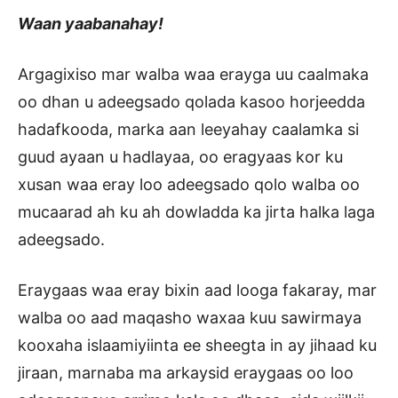
Waan yaabanahay!
Argagixiso mar walba waa erayga uu caalmaka
oo dhan u adeegsado qolada kasoo horjeedda
hadafkooda, marka aan leeyahay caalamka si
guud ayaan u hadlayaa, oo eragyaas kor ku
xusan waa eray loo adeegsado qolo walba oo
mucaarad ah ku ah dowladda ka jirta halka laga
adeegsado.
Eraygaas waa eray bixin aad looga fakaray, mar
walba oo aad maqasho waxaa kuu sawirmaya
kooxaha islaamiyiinta ee sheegta in ay jihaad ku
jiraan, marnaba ma arkaysid eraygaas oo loo