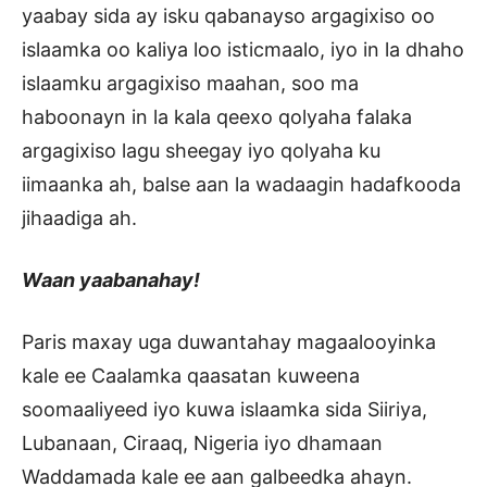
yaabay sida ay isku qabanayso argagixiso oo
islaamka oo kaliya loo isticmaalo, iyo in la dhaho
islaamku argagixiso maahan, soo ma
haboonayn in la kala qeexo qolyaha falaka
argagixiso lagu sheegay iyo qolyaha ku
iimaanka ah, balse aan la wadaagin hadafkooda
jihaadiga ah.
Waan yaabanahay!
Paris maxay uga duwantahay magaalooyinka
kale ee Caalamka qaasatan kuweena
soomaaliyeed iyo kuwa islaamka sida Siiriya,
Lubanaan, Ciraaq, Nigeria iyo dhamaan
Waddamada kale ee aan galbeedka ahayn.