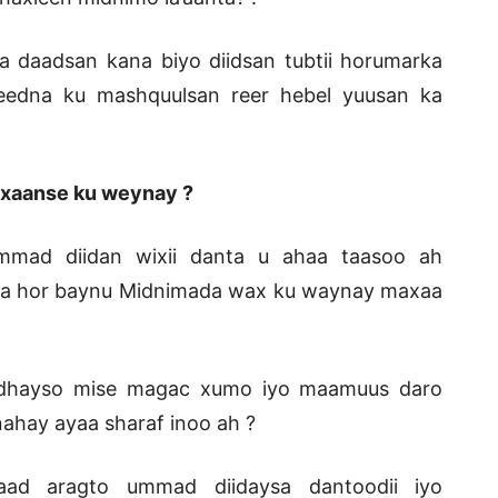
 daadsan kana biyo diidsan tubtii horumarka
eedna ku mashquulsan reer hebel yuusan ka
axaanse ku weynay ?
mad diidan wixii danta u ahaa taasoo ah
a ka hor baynu Midnimada wax ku waynay maxaa
adhayso mise magac xumo iyo maamuus daro
ahay ayaa sharaf inoo ah ?
ad aragto ummad diidaysa dantoodii iyo