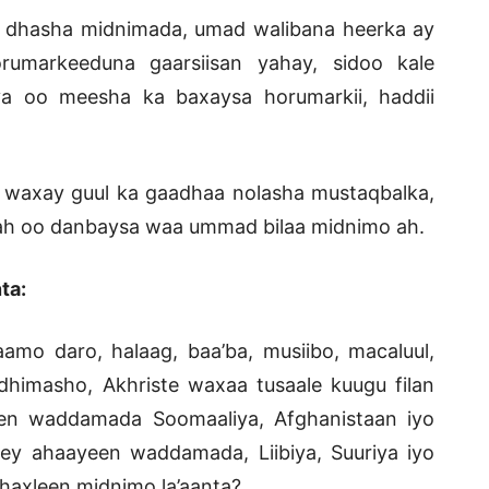
a dhasha midnimada, umad walibana heerka ay
rumarkeeduna gaarsiisan yahay, sidoo kale
a oo meesha ka baxaysa horumarkii, haddii
 waxay guul ka gaadhaa nolasha mustaqbalka,
ah oo danbaysa waa ummad bilaa midnimo ah.
ta:
amo daro, halaag, baa’ba, musiibo, macaluul,
dhimasho, Akhriste waxaa tusaale kuugu filan
en waddamada Soomaaliya, Afghanistaan iyo
dey ahaayeen waddamada, Liibiya, Suuriya iyo
axleen midnimo la’aanta? .