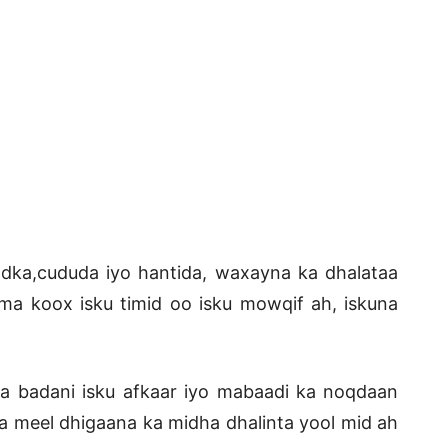
ka,cududa iyo hantida, waxayna ka dhalataa
ma koox isku timid oo isku mowqif ah, iskuna
a badani isku afkaar iyo mabaadi ka noqdaan
 meel dhigaana ka midha dhalinta yool mid ah