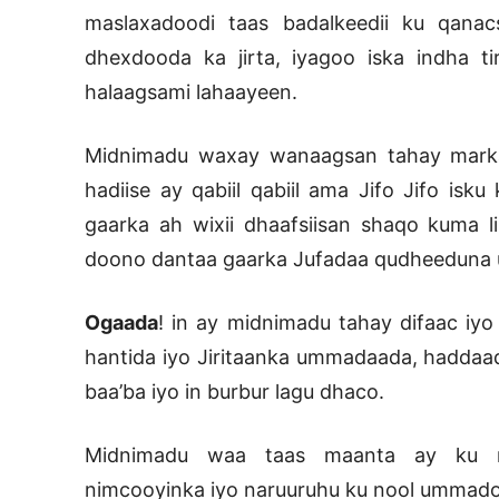
maslaxadoodi taas badalkeedii ku qanac
dhexdooda ka jirta, iyagoo iska indha ti
halaagsami lahaayeen.
Midnimadu waxay wanaagsan tahay mark
hadiise ay qabiil qabiil ama Jifo Jifo isk
gaarka ah wixii dhaafsiisan shaqo kuma l
doono dantaa gaarka Jufadaa qudheeduna usi
Ogaada
! in ay midnimadu tahay difaac iy
hantida iyo Jiritaanka ummadaada, haddaads
baa’ba iyo in burbur lagu dhaco.
Midnimadu waa taas maanta ay ku n
nimcooyinka iyo naruuruhu ku nool ummado