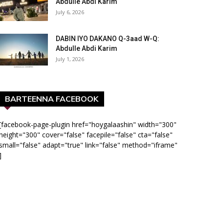
Abdulle Abdi Karim
July 6, 2026
DABIN IYO DAKANO Q-3aad W-Q:
Abdulle Abdi Karim
July 1, 2026
BARTEENNA FACEBOOK
[facebook-page-plugin href="hoygalaashin" width="300"
height="300" cover="false" facepile="false" cta="false"
small="false" adapt="true" link="false" method="iframe"
]