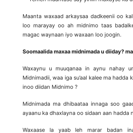
Maanta waxaad arkaysaa dadkeenii oo kala
loo marayay oo ah midnimo taas badalk
magac waynaan iyo waxaan loo joogin.
Soomaalida maxaa midnimada u diiday? m
Waxaynu u muuqanaa in aynu nahay um
Midnimadii, waa iga su’aal kalee ma hadd
inoo diidan Midnimo ?
Midnimada ma dhibaataa innaga soo ga
ayaanu ka dhaxlayna oo sidaan aan hadda n
Waxaase la yaab leh marar badan ina