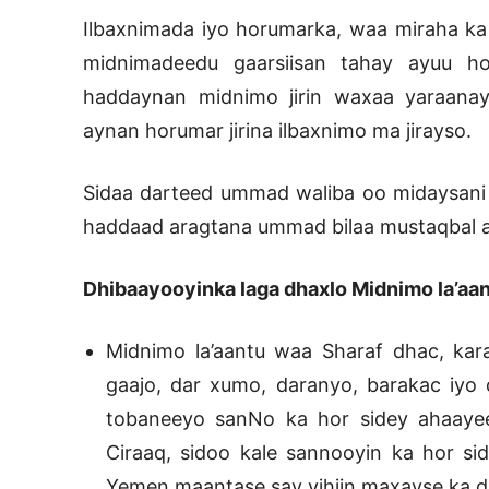
Ilbaxnimada iyo horumarka, waa miraha k
midnimadeedu gaarsiisan tahay ayuu ho
haddaynan midnimo jirin waxaa yaraanay
aynan horumar jirina ilbaxnimo ma jirayso.
Sidaa darteed ummad waliba oo midaysani
haddaad aragtana ummad bilaa mustaqbal 
Dhibaayooyinka laga dhaxlo Midnimo la’aan
Midnimo la’aantu waa Sharaf dhac, kara
gaajo, dar xumo, daranyo, barakac iyo 
tobaneeyo sanNo ka hor sidey ahaaye
Ciraaq, sidoo kale sannooyin ka hor si
Yemen maantase say yihiin maxayse ka dh