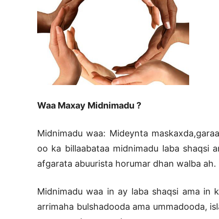
Waa Maxay Midnimadu ?
Midnimadu waa: Mideynta maskaxda,garaad
oo ka billaabataa midnimadu laba shaqsi a
afgarata abuurista horumar dhan walba ah.
Midnimadu waa in ay laba shaqsi ama in k
arrimaha bulshadooda ama ummadooda, isla