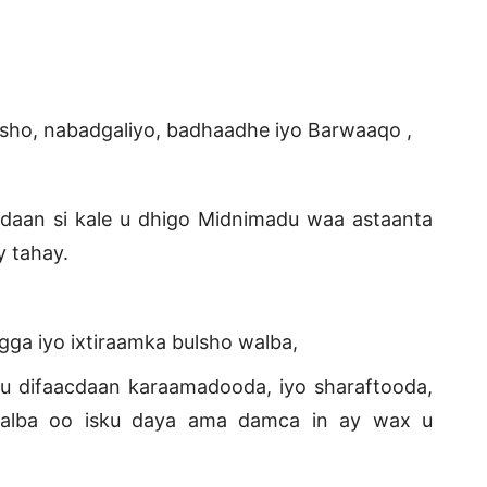
sho, nabadgaliyo, badhaadhe iyo Barwaaqo ,
an si kale u dhigo Midnimadu waa astaanta
 tahay.
ga iyo ixtiraamka bulsho walba,
difaacdaan karaamadooda, iyo sharaftooda,
alba oo isku daya ama damca in ay wax u