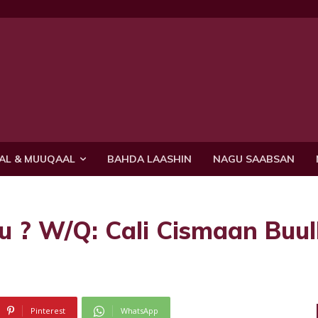
AL & MUUQAAL
BAHDA LAASHIN
NAGU SAABSAN
? W/Q: Cali Cismaan Buul
Pinterest
WhatsApp