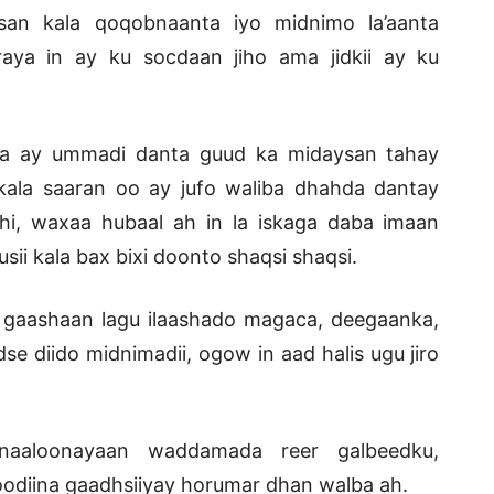
san kala qoqobnaanta iyo midnimo la’aanta
raya in ay ku socdaan jiho ama jidkii ay ku
a ay ummadi danta guud ka midaysan tahay
u kala saaran oo ay jufo waliba dhahda dantay
ihi, waxaa hubaal ah in la iskaga daba imaan
i kala bax bixi doonto shaqsi shaqsi.
o gaashaan lagu ilaashado magaca, deegaanka,
e diido midnimadii, ogow in aad halis ugu jiro
aaloonayaan waddamada reer galbeedku,
odiina gaadhsiiyay horumar dhan walba ah.