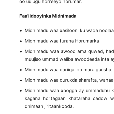
oo uu ugu horreeyo horumar.
Faa’iidooyinka Midnimada
Midnimadu waa xasilooni ku wada noolaa
Midnimadu waa furaha Horumarka
Midnimadu waa awood ama quwad, hadda
muujiso ummad waliba awoodeeda inta ay
Midnimadu waa dariiqa loo mara guusha.
Midnimadu waa quruxda,sharafta, wanaag
Midnimadu waa xoogga ay ummaduhu ku 
kagana hortagaan khataraha cadow w
dhimaan jiritaankooda.