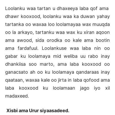
Loolanku waa tartan u dhaxeeya laba qof ama
dhawr kooxood, loolanku waa ka duwan yahay
tartanka oo waxaa loo loolamayaa wax muuqda
oo la arkayo, tartanku waa wax ku xiran aqoon
ama awood, sida orodka oo kale ama bootin
ama fardafuul. Loolankuse waa laba nin oo
gabar ku loolamaya mid weliba uu rabo inay
dhankiisa soo marto, ama laba kooxood oo
ganacsato ah oo ku loolamaya qandaraas inay
qaataan, waxaa kale oo jirta in laba qofood ama
laba kooxood ku loolamaan jago iyo xil
madaxeed.
Xisbi ama Urur siyaasadeed.