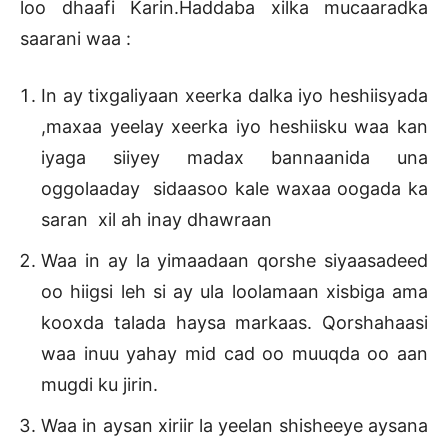
loo dhaafi Karin.Haddaba xilka mucaaradka
saarani waa :
In ay tixgaliyaan xeerka dalka iyo heshiisyada
,maxaa yeelay xeerka iyo heshiisku waa kan
iyaga siiyey madax bannaanida una
oggolaaday sidaasoo kale waxaa oogada ka
saran xil ah inay dhawraan
Waa in ay la yimaadaan qorshe siyaasadeed
oo hiigsi leh si ay ula loolamaan xisbiga ama
kooxda talada haysa markaas. Qorshahaasi
waa inuu yahay mid cad oo muuqda oo aan
mugdi ku jirin.
Waa in aysan xiriir la yeelan shisheeye aysana