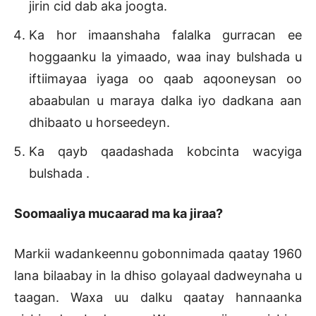
jirin cid dab aka joogta.
Ka hor imaanshaha falalka gurracan ee
hoggaanku la yimaado, waa inay bulshada u
iftiimayaa iyaga oo qaab aqooneysan oo
abaabulan u maraya dalka iyo dadkana aan
dhibaato u horseedeyn.
Ka qayb qaadashada kobcinta wacyiga
bulshada .
Soomaaliya mucaarad ma ka jiraa?
Markii wadankeennu gobonnimada qaatay 1960
lana bilaabay in la dhiso golayaal dadweynaha u
taagan. Waxa uu dalku qaatay hannaanka