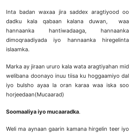
Inta badan waxaa jira saddex aragtiyood oo
dadku kala qabaan kalana duwan, waa
hannaanka hantiwadaaga, hannaanka
dimoqraadiyada iyo hannaanka hiregelinta
islaamka.
Marka ay jiraan ururo kala wata aragtiyahan mid
welibana doonayo inuu tiisa ku hoggaamiyo dal
iyo bulsho ayaa la oran karaa waa iska soo
horjeedaan(Mucaarad)
Soomaaliya iyo mucaaradka
.
Weli ma aynaan gaarin kamana hirgelin teer iyo