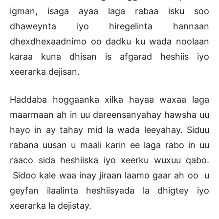
igman, isaga ayaa laga rabaa isku soo
dhaweynta iyo hiregelinta hannaan
dhexdhexaadnimo oo dadku ku wada noolaan
karaa kuna dhisan is afgarad heshiis iyo
xeerarka dejisan.
Haddaba hoggaanka xilka hayaa waxaa laga
maarmaan ah in uu dareensanyahay hawsha uu
hayo in ay tahay mid la wada leeyahay. Siduu
rabana uusan u maali karin ee laga rabo in uu
raaco sida heshiiska iyo xeerku wuxuu qabo.
Sidoo kale waa inay jiraan laamo gaar ah oo u
geyfan ilaalinta heshiisyada la dhigtey iyo
xeerarka la dejistay.