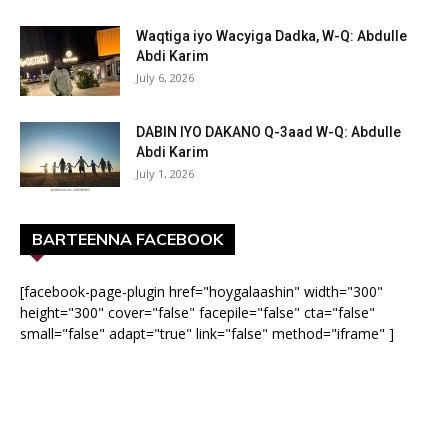
Waqtiga iyo Wacyiga Dadka, W-Q: Abdulle
Abdi Karim
July 6, 2026
DABIN IYO DAKANO Q-3aad W-Q: Abdulle
Abdi Karim
July 1, 2026
BARTEENNA FACEBOOK
[facebook-page-plugin href="hoygalaashin" width="300"
height="300" cover="false" facepile="false" cta="false"
small="false" adapt="true" link="false" method="iframe" ]