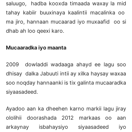
saluugo, hadba kooxda timaada waxay la mid
tahay kabiir buuxinaya kaalintii macalinka oo
ma jiro, hannaan mucaarad iyo muxaafid oo si
dhab ah loo qeexi karo.
Mucaaradka iyo maanta
2009 dowladdi wadaaga ahayd ee lagu soo
dhisay dalka Jabuuti intii ay xilka haysay waxaa
soo noqday hannaanki is tix galinta mucaaradka
siyaasadeed.
Ayadoo aan ka dheehen karno markii lagu jiray
ololihii doorashada 2012 markaas oo aan
arkaynay isbahaysiyo siyaasadeed iyo