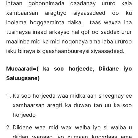
intaan gobonnimada qaadanay ururo kala
xambaarsan aragtiyo siyaasadeed oo ku
loolama hoggaaminta dalka, taas waxaa ina
tusinaysa inaad arkayso hal qof oo saddex urur
maalinba mid ka mid noqonaya ama laba ururoo
isku biiraya is gaashaanbuureysi siyaasadeed.
Mucaarad=( ka soo horjeede, Diidane iyo
Saluugsane)
Ka soo horjeeda waa midka aan sheegnay ee
xambaarsan aragti ka duwan tan uu ka soo
horjeedo
Diidane waa mid wax walba iyo si walba u
diidan wanaag iyo xumaan kooxdaas ama