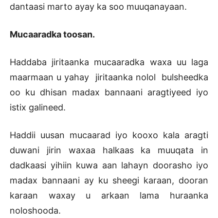
dantaasi marto ayay ka soo muuqanayaan.
Mucaaradka toosan.
Haddaba jiritaanka mucaaradka waxa uu laga
maarmaan u yahay jiritaanka nolol bulsheedka
oo ku dhisan madax bannaani aragtiyeed iyo
istix galineed.
Haddii uusan mucaarad iyo kooxo kala aragti
duwani jirin waxaa halkaas ka muuqata in
dadkaasi yihiin kuwa aan lahayn doorasho iyo
madax bannaani ay ku sheegi karaan, dooran
karaan waxay u arkaan lama huraanka
noloshooda.