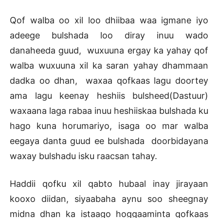
Qof walba oo xil loo dhiibaa waa igmane iyo
adeege bulshada loo diray inuu wado
danaheeda guud, wuxuuna ergay ka yahay qof
walba wuxuuna xil ka saran yahay dhammaan
dadka oo dhan, waxaa qofkaas lagu doortey
ama lagu keenay heshiis bulsheed(Dastuur)
waxaana laga rabaa inuu heshiiskaa bulshada ku
hago kuna horumariyo, isaga oo mar walba
eegaya danta guud ee bulshada doorbidayana
waxay bulshadu isku raacsan tahay.
Haddii qofku xil qabto hubaal inay jirayaan
kooxo diidan, siyaabaha aynu soo sheegnay
midna dhan ka istaago hoggaaminta qofkaas