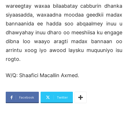
wareegtay waxaa bilaabatay cabburin dhanka
siyaasadda, waxaadna moodaa geedkii madax
bannaanida ee hadda soo abqaalmey inuu u
dhawyahay inuu dharo oo meeshiisa ku engage
dibna loo waayo aragti madax bannaan oo
arrintu xoog iyo awood laysku muquuniyo isu
rogto.
W/Q: Shaafici Macallin Axmed.
Facebook
Twitter