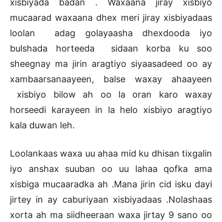
xisbiyada badan . Waxaana jiray xisbiyo
mucaarad waxaana dhex meri jiray xisbiyadaas
loolan adag golayaasha dhexdooda iyo
bulshada horteeda sidaan korba ku soo
sheegnay ma jirin aragtiyo siyaasadeed oo ay
xambaarsanaayeen, balse waxay ahaayeen
xisbiyo bilow ah oo la oran karo waxay
horseedi karayeen in la helo xisbiyo aragtiyo
kala duwan leh.
Loolankaas waxa uu ahaa mid ku dhisan tixgalin
iyo anshax suuban oo uu lahaa qofka ama
xisbiga mucaaradka ah .Mana jirin cid isku dayi
jirtey in ay caburiyaan xisbiyadaas .Nolashaas
xorta ah ma siidheeraan waxa jirtay 9 sano oo