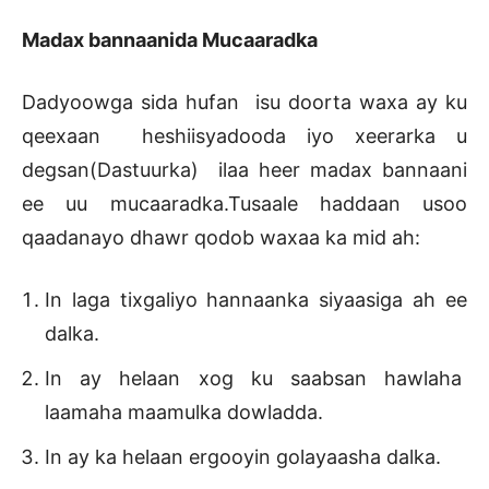
Madax bannaanida Mucaaradka
Dadyoowga sida hufan isu doorta waxa ay ku
qeexaan heshiisyadooda iyo xeerarka u
degsan(Dastuurka) ilaa heer madax bannaani
ee uu mucaaradka.Tusaale haddaan usoo
qaadanayo dhawr qodob waxaa ka mid ah:
In laga tixgaliyo hannaanka siyaasiga ah ee
dalka.
In ay helaan xog ku saabsan hawlaha
laamaha maamulka dowladda.
In ay ka helaan ergooyin golayaasha dalka.