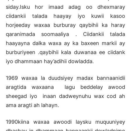
siday.Isku hor imaad adag oo dhexmaray
ciidankii talada haayay iyo kuwii kasoo
horjeeday waxaa burburay qaybihii ka haray
qaranimada soomaaliya . Ciidankii talada
haayayna dalka waxa ay ka baxeen markii ay
burburiyeen .qaybihii kala duwanaa ee ciidank
iyo dhammaan hay’adihii dowladda.
1969 waxaa la duudsiyey madax bannaanidii
aragtida waxaana lagu beddelay awood
sheegad iyo inaan dadweynuhu wax cod ah
ama aragti ah lahayn.
1990kiina waxaa awoodi laysku muquuniyey
dhashay in dhammaan hannaankii dowladnimo