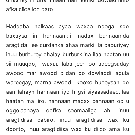
afka ciida loo daro.
Haddaba halkaas ayaa waxaa nooga soo
baxaysa in hannaankii madax bannaanida
aragtida ee curdanka ahaa markii la caburiyey
inuu burburey dhalay burburkiina ilaa haatan uu
sii muuqdo, waxaa laba jeer loo adeegsaday
awood mar awood ciidan oo dowladdi lagula
wareegay, marna awood kooxo hubeysan oo
aan lahayn hannaan iyo hiigsi siyaasadeed.Ilaa
haatan ma jiro, hannaan madax bannaan oo u
oggolaanaya qofka soomaaliga ahi inuu
aragtidiisa cabiro, inuu aragtidiisa wax ku
doorto, inuu aragtidiisa wax ku diido ama ku