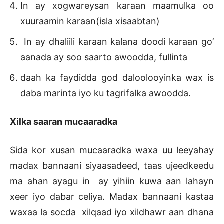
In ay xogwareysan karaan maamulka oo
xuuraamin karaan(isla xisaabtan)
In ay dhaliili karaan kalana doodi karaan go’
aanada ay soo saarto awoodda, fullinta
daah ka faydidda god daloolooyinka wax is
daba marinta iyo ku tagrifalka awoodda.
Xilka saaran mucaaradka
Sida kor xusan mucaaradka waxa uu leeyahay
madax bannaani siyaasadeed, taas ujeedkeedu
ma ahan ayagu in ay yihiin kuwa aan lahayn
xeer iyo dabar celiya. Madax bannaani kastaa
waxaa la socda xilqaad iyo xildhawr aan dhana