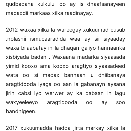
qudbadaha kulkulul oo ay is dhaafsanayeen
madaxdii markaas xilka raadinayay.
2012 waxaa xilka la wareegay xukuumad cusub
.nolashii ismucaaradida waa ay sii siyaaday
waxa bilaabatay in la dhaqan galiyo hannaanka
xisbiyada badan . Waxaana madarka siyaasada
yimid kooxo ama kooxo aragtiyo siyaasadeed
wata oo si madax bannaan u dhiibanaya
aragtidooda iyaga oo aan la gabanayn aysana
jirin cabsi iyo werwer ay ka qabaan in lagu
waxyeeleeyo aragtidooda oo ay soo
bandhigeen.
2017 xukuumadda hadda jirta markay xilka la