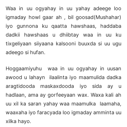
Waa in uu ogyahay in uu yahay adeege loo
igmaday howl gaar ah , bil goosad(Mushahar)
iyo gunnona ku qaatta hawshaas, haddaba
dadkii hawshaas u dhiibtay waa in uu ku
tixgeliyaan siiyaana kalsooni buuxda si uu ugu
adeego si hufan.
Hoggaamiyuhu waa in uu ogyahay in uusan
awood u lahayn ilaalinta iyo maamulida dadka
aragtidooda maskaxdooda iyo sida ay u
hadlaan, ama ay gorfeeyaan wax. Waxa kali ah
uu xil ka saran yahay waa maamulka laamaha,
waaxaha iyo faracyada loo igmaday amminta uu
xilka hayo.