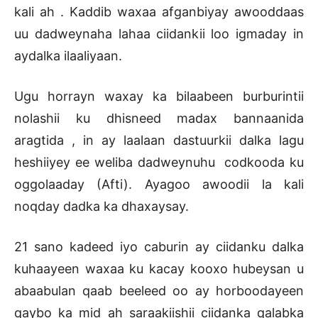
kali ah . Kaddib waxaa afganbiyay awooddaas
uu dadweynaha lahaa ciidankii loo igmaday in
aydalka ilaaliyaan.
Ugu horrayn waxay ka bilaabeen burburintii
nolashii ku dhisneed madax bannaanida
aragtida , in ay laalaan dastuurkii dalka lagu
heshiiyey ee weliba dadweynuhu codkooda ku
oggolaaday (Afti). Ayagoo awoodii la kali
noqday dadka ka dhaxaysay.
21 sano kadeed iyo caburin ay ciidanku dalka
kuhaayeen waxaa ku kacay kooxo hubeysan u
abaabulan qaab beeleed oo ay horboodayeen
qaybo ka mid ah saraakiishii ciidanka qalabka