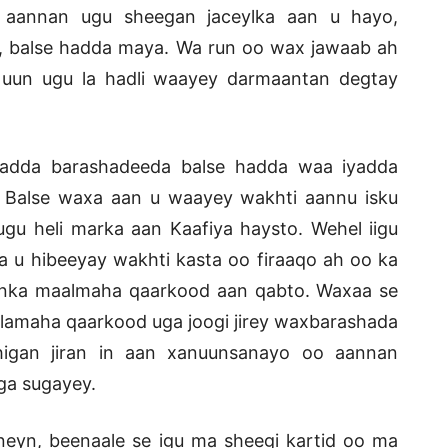
y aannan ugu sheegan jaceylka aan u hayo,
d, balse hadda maya. Wa run oo wax jawaab ah
uun ugu la hadli waayey darmaantan degtay
yadda barashadeeda balse hadda waa iyadda
. Balse waxa aan u waayey wakhti aannu isku
gu heli marka aan Kaafiya haysto. Wehel iigu
na u hibeeyay wakhti kasta oo firaaqo ah oo ka
nka maalmaha qaarkood aan qabto. Waxaa se
alamaha qaarkood uga joogi jirey waxbarashada
igan jiran in aan xanuunsanayo oo aannan
ga sugayey.
eyn, beenaale se igu ma sheegi kartid oo ma