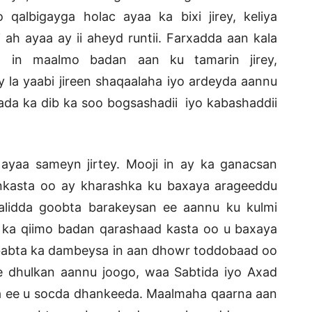
qalbigayga holac ayaa ka bixi jirey, keliya
ah ayaa ay ii aheyd runtii. Farxadda aan kala
 in maalmo badan aan ku tamarin jirey,
 la yaabi jireen shaqaalaha iyo ardeyda aannu
a ka dib ka soo bogsashadii iyo kabashaddii
a ayaa sameyn jirtey. Mooji in ay ka ganacsan
d inkasta oo ay kharashka ku baxaya arageeddu
lidda goobta barakeysan ee aannu ku kulmi
a ka qiimo badan qarashaad kasta oo u baxaya
babta ka dambeysa in aan dhowr toddobaad oo
e dhulkan aannu joogo, waa Sabtida iyo Axad
 ee u socda dhankeeda. Maalmaha qaarna aan