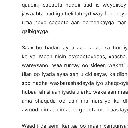
qaadin, sababta haddii aad is weydiise
jawaabta aad iga heli laheyd way fududey
uma hayo sababta aan dareenkayga mar 
qalbigayga.
Saaxiibo badan ayaa aan lahaa ka hor i
keliya. Maan nicin asxaabtaydaas, xaasha
wareysano, waa runtay oo sideen wakhti u
filan oo iyada ayaa aan u cidleeyay ka dib
soo hadha waxbarashadeyda iyo shaqooyi
hubaal ah si aan iyada u arko waxa aan ma
ama shaqada oo aan marmarsiiyo ka dh
awoodin in aan imaado goobta markaas lay
Waad i dareemi kartaa oo maan xanuunsan