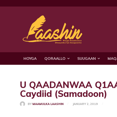
HOYGA
QORAALLO
SUUGAAN
MAQ
U QAADANWAA Q1AAD W
Caydiid (Samadoon)
BY
MAAMULKA LAASHIN
JANUARY 2, 2019