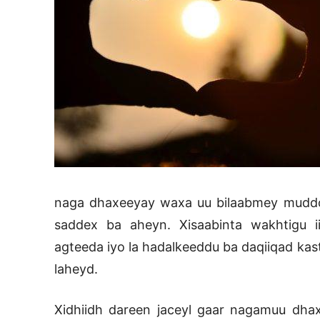
naga dhaxeeyay waxa uu bilaabmey muddo 
saddex ba aheyn. Xisaabinta wakhtigu i
agteeda iyo la hadalkeeddu ba daqiiqad kas
laheyd.
Xidhiidh dareen jaceyl gaar nagamuu dhax