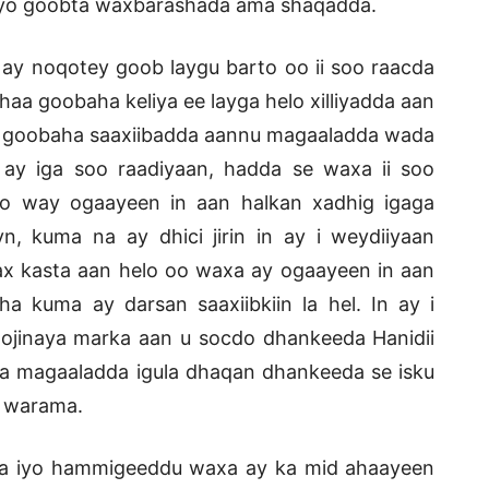
gayo goobta waxbarashada ama shaqadda.
ay noqotey goob laygu barto oo ii soo raacda
aa goobaha keliya ee layga helo xilliyadda aan
n goobaha saaxiibadda aannu magaaladda wada
o ay iga soo raadiyaan, hadda se waxa ii soo
yo way ogaayeen in aan halkan xadhig igaga
, kuma na ay dhici jirin in ay i weydiiyaan
x kasta aan helo oo waxa ay ogaayeen in aan
 kuma ay darsan saaxiibkiin la hel. In ay i
oojinaya marka aan u socdo dhankeeda Hanidii
 ha magaaladda igula dhaqan dhankeeda se isku
a warama.
eda iyo hammigeeddu waxa ay ka mid ahaayeen