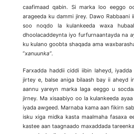
caafimaad qabin. Si marka loo eeggo oo 
arageeda ku dammi jirey. Dawo Rabbaani ii 
soo noqdo la kulankeeda waxa hubaal
dhoolacaddeynta iyo furfurnaantayda na ay
ku kulano goobta shaqada ama waxbarashad
”
xanuunka”
.
Farxadda haddii ciddi iibin laheyd, iyadd
jirtey e, balse aniga bilaash bay ii ahey
aannu yareyn marka laga eeggo u socdaa
jirney. Ma xisaabiyo oo la kulankeeda aya
iyada awgeed. Marnaba kama aan fikirn sa
isku xiga midka kasta maalmaha fasaxa e
kastee aan taagnaado maxaddada tareenka