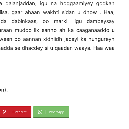
 qalanjaddan, igu na hoggaamiyey godkan
isa, gaar ahaan wakhti sidan u dhow . Haa,
da dabinkaas, oo markii iigu dambeysay
araan muddo lix sanno ah ka caaganaaddo u
aween oo aannan xidhiidh jaceyl ka hungureyn
hadda se dhacdey si u qaadan waaya. Haa waa
on).
Pinterest
WhatsApp