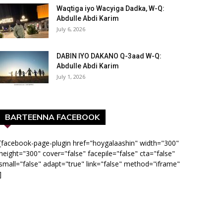
Waqtiga iyo Wacyiga Dadka, W-Q:
Abdulle Abdi Karim
July 6, 2026
DABIN IYO DAKANO Q-3aad W-Q:
Abdulle Abdi Karim
July 1, 2026
BARTEENNA FACEBOOK
[facebook-page-plugin href="hoygalaashin" width="300"
height="300" cover="false" facepile="false" cta="false"
small="false" adapt="true" link="false" method="iframe"
]