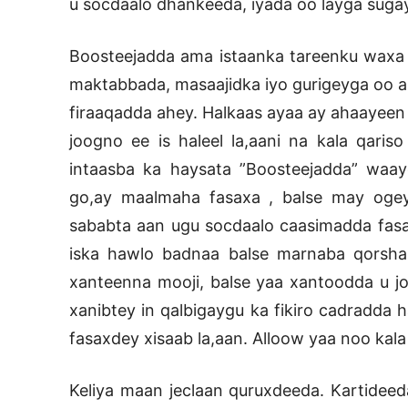
u socdaalo dhankeeda, iyada oo layga su
Boosteejadda ama istaanka tareenku waxa 
maktabbada, masaajidka iyo gurigeyga oo ah
firaaqadda ahey. Halkaas ayaa ay ahaayee
joogno ee is haleel la,aani na kala qaris
intaasba ka haysata ”Boosteejadda” waa
go,ay maalmaha fasaxa , balse may ogeyn
sababta aan ugu socdaalo caasimadda fasa
iska hawlo badnaa balse marnaba qorshaha
xanteenna mooji, balse yaa xantoodda u j
xanibtey in qalbigaygu ka fikiro cadradda
fasaxdey xisaab la,aan. Alloow yaa noo kal
Keliya maan jeclaan quruxdeeda. Kartide