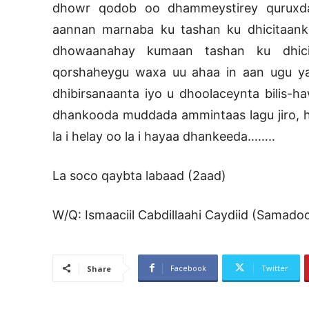
dhowr qodob oo dhammeystirey quruxda
aannan marnaba ku tashan ku dhicitaanki
dhowaanahay kumaan tashan ku dhici
qorshaheygu waxa uu ahaa in aan ugu y
dhibirsanaanta iyo u dhoolaceynta bilis-h
dhankooda muddada ammintaas lagu jiro, 
la i helay oo la i hayaa dhankeeda……..
La soco qaybta labaad (2aad)
W/Q: Ismaaciil Cabdillaahi Caydiid (Samado
Facebook
Twitter
Share