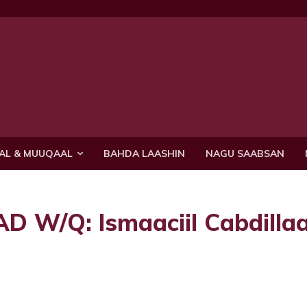
AL & MUUQAAL
BAHDA LAASHIN
NAGU SAABSAN
/Q: Ismaaciil Cabdillaa