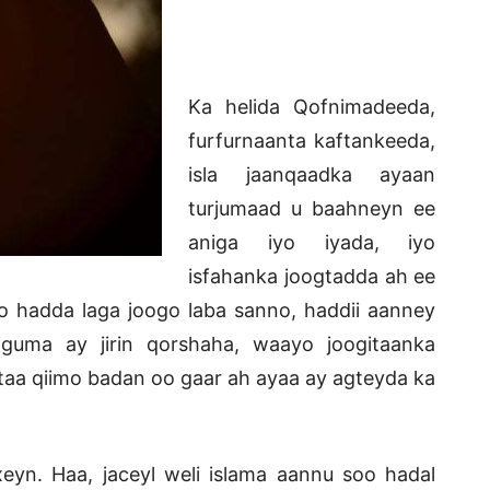
Ka helida Qofnimadeeda,
furfurnaanta kaftankeeda,
isla jaanqaadka ayaan
turjumaad u baahneyn ee
aniga iyo iyada, iyo
isfahanka joogtadda ah ee
hadda laga joogo laba sanno, haddii aanney
iguma ay jirin qorshaha, waayo joogitaanka
taa qiimo badan oo gaar ah ayaa ay agteyda ka
eyn. Haa, jaceyl weli islama aannu soo hadal