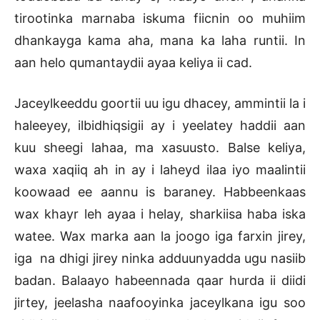
tirootinka marnaba iskuma fiicnin oo muhiim
dhankayga kama aha, mana ka laha runtii. In
aan helo qumantaydii ayaa keliya ii cad.
Jaceylkeeddu goortii uu igu dhacey, ammintii la i
haleeyey, ilbidhiqsigii ay i yeelatey haddii aan
kuu sheegi lahaa, ma xasuusto. Balse keliya,
waxa xaqiiq ah in ay i laheyd ilaa iyo maalintii
koowaad ee aannu is baraney. Habbeenkaas
wax khayr leh ayaa i helay, sharkiisa haba iska
watee. Wax marka aan la joogo iga farxin jirey,
iga na dhigi jirey ninka adduunyadda ugu nasiib
badan. Balaayo habeennada qaar hurda ii diidi
jirtey, jeelasha naafooyinka jaceylkana igu soo