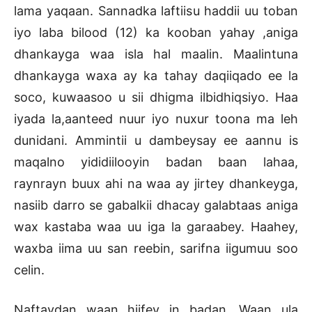
lama yaqaan. Sannadka laftiisu haddii uu toban
iyo laba bilood (12) ka kooban yahay ,aniga
dhankayga waa isla hal maalin. Maalintuna
dhankayga waxa ay ka tahay daqiiqado ee la
soco, kuwaasoo u sii dhigma ilbidhiqsiyo. Haa
iyada la,aanteed nuur iyo nuxur toona ma leh
dunidani. Ammintii u dambeysay ee aannu is
maqalno yididiilooyin badan baan lahaa,
raynrayn buux ahi na waa ay jirtey dhankeyga,
nasiib darro se gabalkii dhacay galabtaas aniga
wax kastaba waa uu iga la garaabey. Haahey,
waxba iima uu san reebin, sarifna iigumuu soo
celin.
Naftaydan waan hiifey in badan. Waan ula