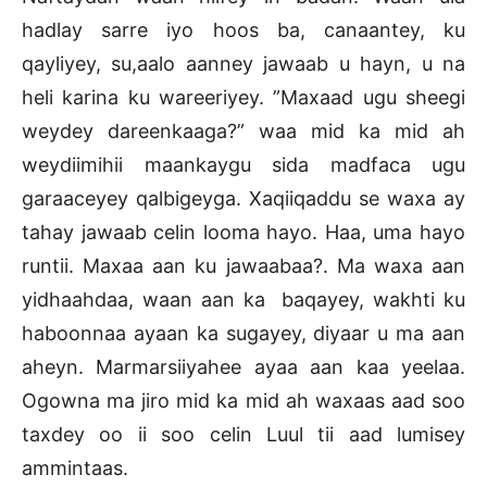
hadlay sarre iyo hoos ba, canaantey, ku
qayliyey, su,aalo aanney jawaab u hayn, u na
heli karina ku wareeriyey. ”Maxaad ugu sheegi
weydey dareenkaaga?” waa mid ka mid ah
weydiimihii maankaygu sida madfaca ugu
garaaceyey qalbigeyga. Xaqiiqaddu se waxa ay
tahay jawaab celin looma hayo. Haa, uma hayo
runtii. Maxaa aan ku jawaabaa?. Ma waxa aan
yidhaahdaa, waan aan ka baqayey, wakhti ku
haboonnaa ayaan ka sugayey, diyaar u ma aan
aheyn. Marmarsiiyahee ayaa aan kaa yeelaa.
Ogowna ma jiro mid ka mid ah waxaas aad soo
taxdey oo ii soo celin Luul tii aad lumisey
ammintaas.