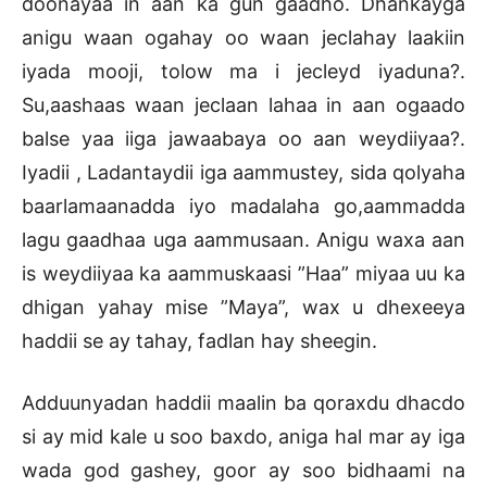
doonayaa in aan ka gun gaadho. Dhankayga
anigu waan ogahay oo waan jeclahay laakiin
iyada mooji, tolow ma i jecleyd iyaduna?.
Su,aashaas waan jeclaan lahaa in aan ogaado
balse yaa iiga jawaabaya oo aan weydiiyaa?.
Iyadii , Ladantaydii iga aammustey, sida qolyaha
baarlamaanadda iyo madalaha go,aammadda
lagu gaadhaa uga aammusaan. Anigu waxa aan
is weydiiyaa ka aammuskaasi ”Haa” miyaa uu ka
dhigan yahay mise ”Maya”, wax u dhexeeya
haddii se ay tahay, fadlan hay sheegin.
Adduunyadan haddii maalin ba qoraxdu dhacdo
si ay mid kale u soo baxdo, aniga hal mar ay iga
wada god gashey, goor ay soo bidhaami na