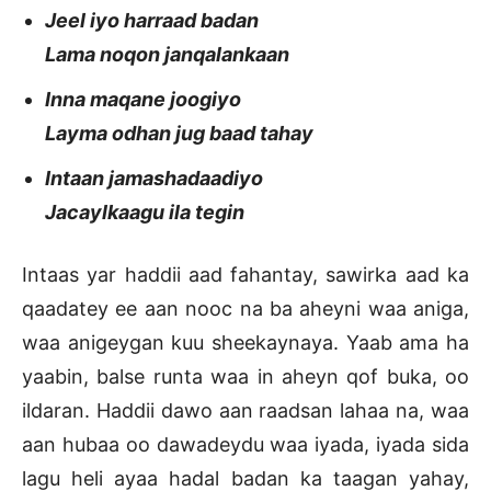
Jeel iyo harraad badan
Lama noqon janqalankaan
Inna maqane joogiyo
Layma odhan jug baad tahay
Intaan jamashadaadiyo
Jacaylkaagu ila tegin
Intaas yar haddii aad fahantay, sawirka aad ka
qaadatey ee aan nooc na ba aheyni waa aniga,
waa anigeygan kuu sheekaynaya. Yaab ama ha
yaabin, balse runta waa in aheyn qof buka, oo
ildaran. Haddii dawo aan raadsan lahaa na, waa
aan hubaa oo dawadeydu waa iyada, iyada sida
lagu heli ayaa hadal badan ka taagan yahay,