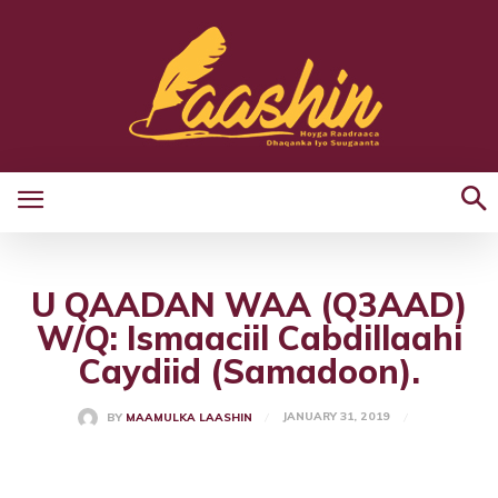
U QAADAN WAA (Q3AAD)
W/Q: Ismaaciil Cabdillaahi
Caydiid (Samadoon).
JANUARY 31, 2019
BY
MAAMULKA LAASHIN