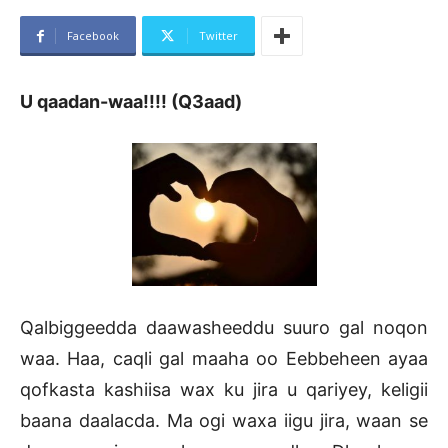
Facebook
Twitter
U qaadan-waa!!!! (Q3aad)
Qalbiggeedda daawasheeddu suuro gal noqon
waa. Haa, caqli gal maaha oo Eebbeheen ayaa
qofkasta kashiisa wax ku jira u qariyey, keligii
baana daalacda. Ma ogi waxa iigu jira, waan se