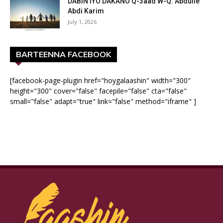
DABIN IYO DAKANO Q-3aad W-Q: Abdulle
Abdi Karim
July 1, 2026
BARTEENNA FACEBOOK
[facebook-page-plugin href="hoygalaashin" width="300"
height="300" cover="false" facepile="false" cta="false"
small="false" adapt="true" link="false" method="iframe" ]