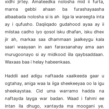
xidhi jirtey. Amateedka nolosha mid ii furta,
marna gebbi ahaan ba furashayaasha
albaabada nolosha si is ah iiga la wareegta inta
ay i qufusho. Daqiiqado gudahood ayaa ay ii
miistaa cadho iyo qosol isku dhafan, isku dhex
jir ah, markaa saa dhammaan jaalkeygu kala
saari waayaan in aan faraxsanahay ama aan
murugoonayo si ay midkood iila qaybsaddaan.
Waxaas baa i helay habeenkaas.
Haddii aad adigu naftaada xaalkeeda gaar u
ogtahay, aniga waa la iiga sheekeeyaa oo la igu
sheekaystaa. Cid uma warramo hadda na
naftayda layga war badan. Waad i fahmi ee
intan ila dhugo, xantayda ma moogani ye.