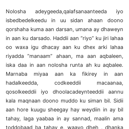
Nolosha adeygeeda,qalafsanaanteeda iyo
isbedbedelkeedu in uu sidan ahaan doono
qorshaha kuma aan darsan, umana ay dhaweyn
in aan ku darsado. Haddii aan ”riyo” ku jiri lahaa
oo waxa igu dhacay aan ku dhex arki lahaa
riyadda ”manaam” ahaan, ma aan aqbaleen,
iska daa in aan nolosha runta ah ku aqbalee.
Marnaba miyaa aan ka fikirey in aan
hadalkeedda, codkeeddii macaanaa,
qosolkeeddii iyo dhoolacadeynteeddii aannu
kala maqnaan doono muddo ku siman bil. Sidii
aan hore kuugu sheegay hay weydiin in ay bil
tahay, laga yaabaa in ay sannad, maalin ama
toddobaad ba tahay e, waayo dheh , dhanka