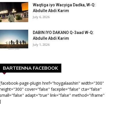
Waqtiga iyo Wacyiga Dadka, W-Q:
Abdulle Abdi Karim
July 6, 2026
DABIN IYO DAKANO Q-3aad W-Q:
Abdulle Abdi Karim
July 1, 2026
BARTEENNA FACEBOOK
[facebook-page-plugin href="hoygalaashin" width="300"
height="300" cover="false" facepile="false" cta="false"
small="false" adapt="true" link="false" method="iframe"
]