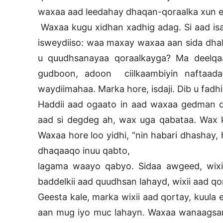
waxaa aad leedahay dhaqan-qoraalka xun e
Waxaa kugu xidhan xadhig adag. Si aad isa
isweydiiso: waa maxay waxaa aan sida dha
u quudhsanayaa qoraalkayga? Ma deelqa
gudboon, adoon ciilkaambiyin naftaada 
waydiimahaa. Marka hore, isdaji. Dib u fadhiis
Haddii aad ogaato in aad waxaa gedman q
aad si degdeg ah, wax uga qabataa. Wax ka
Waxaa hore loo yidhi, “nin habari dhashay,
dhaqaaqo inuu qabto,
lagama waayo qabyo. Sidaa awgeed, wixi
baddelkii aad quudhsan lahayd, wixii aad qor
Geesta kale, marka wixii aad qortay, kuul
aan mug iyo muc lahayn. Waxaa wanaagsan 