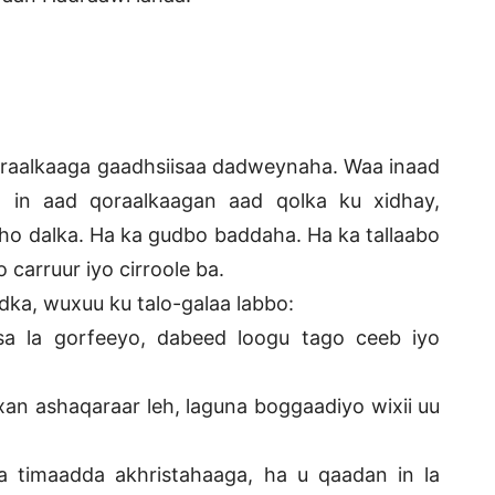
qoraalkaaga gaadhsiisaa dadweynaha. Waa inaad
 in aad qoraalkaagan aad qolka ku xidhay,
dho dalka. Ha ka gudbo baddaha. Ha ka tallaabo
carruur iyo cirroole ba.
dka, wuxuu ku talo-galaa labbo:
iisa la gorfeeyo, dabeed loogu tago ceeb iyo
axan ashaqaraar leh, laguna boggaadiyo wixii uu
ga timaadda akhristahaaga, ha u qaadan in la