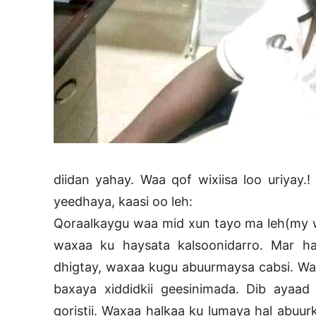
diidan yahay. Waa qof wixiisa loo uriyay
yeedhaya, kaasi oo leh:
Qoraalkaygu waa mid xun tayo ma leh(my wri
waxaa ku haysata kalsoonidarro. Mar ha
dhigtay, waxaa kugu abuurmaysa cabsi. Wa
baxaya xiddidkii geesinimada. Dib ayaa
qoristii. Waxaa halkaa ku lumaya hal abuur