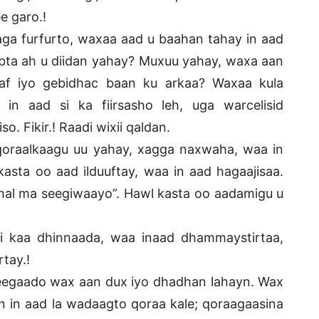
e garo.!
ga furfurto, waxaa aad u baahan tahay in aad
bta ah u diidan yahay? Muxuu yahay, waxa aan
af iyo gebidhac baan ku arkaa? Waxaa kula
in aad si ka fiirsasho leh, uga warcelisid
o. Fikir.! Raadi wixii qaldan.
oraalkaagu uu yahay, xagga naxwaha, waa in
sta oo aad ilduuftay, waa in aad hagaajisaa.
 hal ma seegiwaayo”. Hawl kasta oo aadamigu u
i kaa dhinnaada, waa inaad dhammaystirtaa,
tay.!
a eegaado wax aan dux iyo dhadhan lahayn. Wax
in aad la wadaagto qoraa kale; qoraagaasina