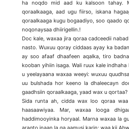
ha noqdo mid aad ku kalsoon tahay. M
qoraalkaaga, aad ugu fiirso, iskana hagaaj
qoraalkaaga kugu bogaadiyo, soo qaado qor
noqonaysaa dhiirigellin.!
Doc kale, waxaa jira qoraa cadceedii naba
nasto. Wuxuu qoray ciddaas ayay ka badan 
ay soo afaaf dhaafeen aqalka, tiro badn
kooban yihiin isaga. Wali ruux kale indhah
u yeelayaana waxaa weeyi: wuxuu quudhsana
uu bulshada hor keeno la dhaleecayn d
gaadhsiin qoraalkaaga, yaad wax u qortaa?
Sida runta ah, cidda wax loo qoraa waa
haasaawiyaa. Mar, waxaa looga dhiga
haddimooyinka horyaal. Marna waxaa la gu
aragto inaan la ga aamusi karin; waa kii Ab