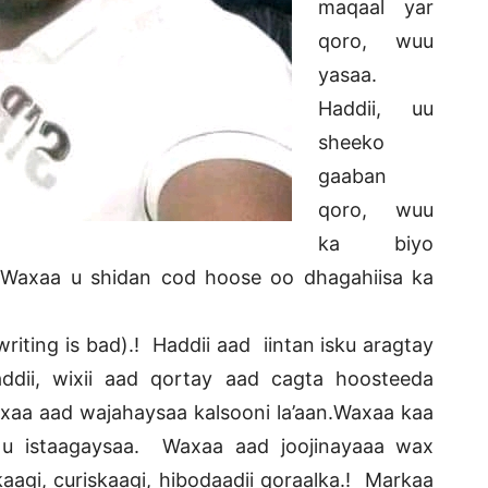
maqaal yar
qoro, wuu
yasaa.
Haddii, uu
sheeko
gaaban
qoro, wuu
ka biyo
.! Waxaa u shidan cod hoose oo dhagahiisa ka
ting is bad).! Haddii aad iintan isku aragtay
ddii, wixii aad qortay aad cagta hoosteeda
xaa aad wajahaysaa kalsooni la’aan.Waxaa kaa
d u istaagaysaa. Waxaa aad joojinayaaa wax
kaagi, curiskaagi, hibodaadii qoraalka.! Markaa