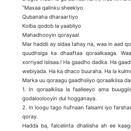
“Maxaa qalinku sheekiyo
Qubanaha dharaartiyo
Kolba qodob la yaabliyo
Mahadhooyin qorayaa!
Mar haddii ay sidaa tahay na, waa in aad 
quudhsiga ka dhaaftaa qoraalkaaga. Waa
xorriyad isiisaa.! Ha gaadho dadka. Ha gaa
webiyada. Ha ka dhaco buuraha. Ha la kulmo 
Marka uu qoraagu gaadhsiiyo qoraalkiisa da
1. In qoraalkiisa la faalleeyo ama buugg
godaloolooyin dul hogganaya.
2. In loogu tago hufnaan falsami iyo farsh
qoray.
Hadda ba, falcelinta dhaliisha ah ee kaa