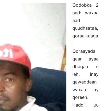
Qodobka 2
aad: waxaa
aad
quudhsataa,
qoraalkaaga
!
Qoraayada
qaar ayaa
dhaqan u
leh, inay
qawaddaan
waxaa ay
qoreen.
Haddii, uu