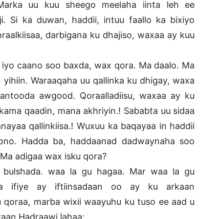
arka uu kuu sheego meelaha iinta leh ee
i. Si ka duwan, haddii, intuu faallo ka bixiyo
aalkiisaa, darbigana ku dhajiso, waxaa ay kuu
d iyo caano soo baxda, wax qora. Ma daalo. Ma
yihiin. Waraaqaha uu qallinka ku dhigay, waxa
aantooda awgood. Qoraalladiisu, waxaa ay ku
a kama qaadin, mana akhriyin.! Sababta uu sidaa
yaa qallinkiisa.! Wuxuu ka baqayaa in haddii
oono. Hadda ba, haddaanad dadwaynaha soo
 Ma adigaa wax isku qora?
 bulshada. waa la gu hagaa. Mar waa la gu
a ifiye ay iftiinsadaan oo ay ku arkaan
 qoraa, marba wixii waayuhu ku tuso ee aad u
waan Hadraawi lahaa: