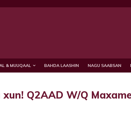
AL & MUUQAAL
BAHDA LAASHIN
NAGU SAABSAN
ka xun! Q2AAD W/Q Maxam