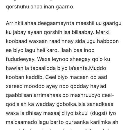
qorshuhu ahaa inan gaarno.
Arrinkii ahaa deegaameynta meeshii uu gaarigu
ku jabay ayaan qorshihiisa billaabay. Markii
koobaad waxaan raadinnay sida ugu habboon
ee biyo lagu heli karo. Ilaah baa inoo
fududeeyay. Waxa leynoo sheegay qolo ku
hawlan la tacaalidda biyo la’aanta.Muddo
kooban kaddib, Ceel biyo macaan oo aad
xareed mooddo ayey noo qodday hay’ad
qaabbilsan arrimahaas oo mashruucyo ceel-
qodis ah ka wadday gobolka.Isla sanadkaas
waxa la dhisay masaajid iyo iskuul (dugsi) iyo
malcaamado lagu barto qur’aanka kariimka ah