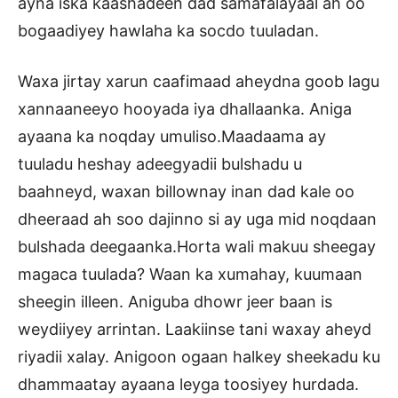
ayna iska kaashadeen dad samafalayaal ah oo
bogaadiyey hawlaha ka socdo tuuladan.
Waxa jirtay xarun caafimaad aheydna goob lagu
xannaaneeyo hooyada iya dhallaanka. Aniga
ayaana ka noqday umuliso.Maadaama ay
tuuladu heshay adeegyadii bulshadu u
baahneyd, waxan billownay inan dad kale oo
dheeraad ah soo dajinno si ay uga mid noqdaan
bulshada deegaanka.Horta wali makuu sheegay
magaca tuulada? Waan ka xumahay, kuumaan
sheegin illeen. Aniguba dhowr jeer baan is
weydiiyey arrintan. Laakiinse tani waxay aheyd
riyadii xalay. Anigoon ogaan halkey sheekadu ku
dhammaatay ayaana leyga toosiyey hurdada.