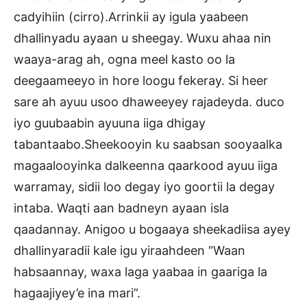
cadyihiin (cirro).Arrinkii ay igula yaabeen
dhallinyadu ayaan u sheegay. Wuxu ahaa nin
waaya-arag ah, ogna meel kasto oo la
deegaameeyo in hore loogu fekeray. Si heer
sare ah ayuu usoo dhaweeyey rajadeyda. duco
iyo guubaabin ayuuna iiga dhigay
tabantaabo.Sheekooyin ku saabsan sooyaalka
magaalooyinka dalkeenna qaarkood ayuu iiga
warramay, sidii loo degay iyo goortii la degay
intaba. Waqti aan badneyn ayaan isla
qaadannay. Anigoo u bogaaya sheekadiisa ayey
dhallinyaradii kale igu yiraahdeen “Waan
habsaannay, waxa laga yaabaa in gaariga la
hagaajiyey’e ina mari”.