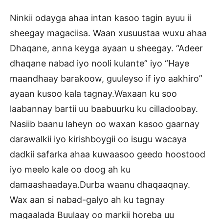
Ninkii odayga ahaa intan kasoo tagin ayuu ii
sheegay magaciisa. Waan xusuustaa wuxu ahaa
Dhaqane, anna keyga ayaan u sheegay. “Adeer
dhaqane nabad iyo nooli kulante” iyo “Haye
maandhaay barakoow, guuleyso if iyo aakhiro”
ayaan kusoo kala tagnay.Waxaan ku soo
laabannay bartii uu baabuurku ku cilladoobay.
Nasiib baanu laheyn oo waxan kasoo gaarnay
darawalkii iyo kirishboygii oo isugu wacaya
dadkii safarka ahaa kuwaasoo geedo hoostood
iyo meelo kale oo doog ah ku
damaashaadaya.Durba waanu dhaqaaqnay.
Wax aan si nabad-galyo ah ku tagnay
magaalada Buulaay oo markii horeba uu