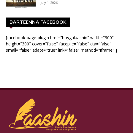
July 1, 2026
BARTEENNA FACEBOOK
[facebook-page-plugin href="hoygalaashin" width="300"
height="300" cover="false" facepile="false" cta="false"
small="false" adapt="true" link="false" method="iframe" ]