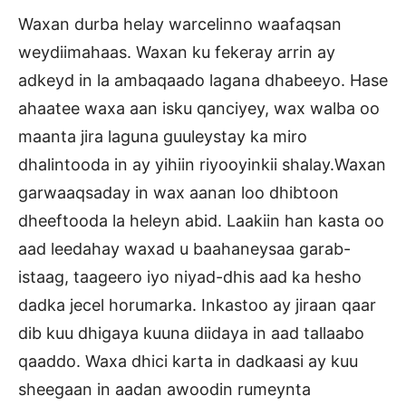
Waxan durba helay warcelinno waafaqsan
weydiimahaas. Waxan ku fekeray arrin ay
adkeyd in la ambaqaado lagana dhabeeyo. Hase
ahaatee waxa aan isku qanciyey, wax walba oo
maanta jira laguna guuleystay ka miro
dhalintooda in ay yihiin riyooyinkii shalay.Waxan
garwaaqsaday in wax aanan loo dhibtoon
dheeftooda la heleyn abid. Laakiin han kasta oo
aad leedahay waxad u baahaneysaa garab-
istaag, taageero iyo niyad-dhis aad ka hesho
dadka jecel horumarka. Inkastoo ay jiraan qaar
dib kuu dhigaya kuuna diidaya in aad tallaabo
qaaddo. Waxa dhici karta in dadkaasi ay kuu
sheegaan in aadan awoodin rumeynta