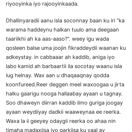
riyooyinka iyo rajooyinkaada.
Dhallinyaradii aanu isla soconnay baan ku iri “ka
warama haddeynu halkan tuulo ama deegaan
taariikhi ah ka aas-aaso?”. weey igu wada
qosleen balse uma joojin fikraddeydii waanan ku
adkeystay. in cabbaaar ah kaddib, aniga iyo
labo kamid ah barbaartii ila socotay waanu isla
lug helnay. Wax aan u dhaqaaqnay qodda
koonfureed.Reer deggen meel waxoogaa u jirta
halku gaarigu nooga hallaabay ayaan u tagnay.
Soo dhaweyn diirran kaddib ilmo guriga joogay
ayaan weydiiyay dadkii waaweynaa ee reerka.
Waxa la ii geeyey odaygii reerka oo ahaa nin
timaha madaxiisa iyo garkiisa ku yaal ay