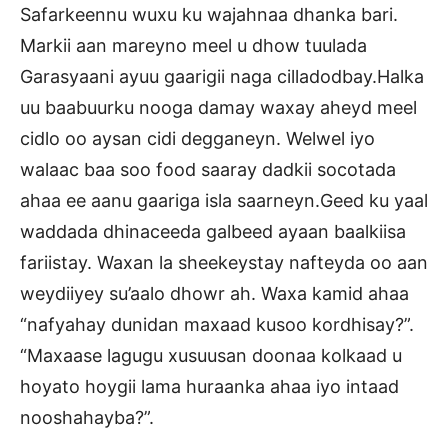
Safarkeennu wuxu ku wajahnaa dhanka bari.
Markii aan mareyno meel u dhow tuulada
Garasyaani ayuu gaarigii naga cilladodbay.Halka
uu baabuurku nooga damay waxay aheyd meel
cidlo oo aysan cidi degganeyn. Welwel iyo
walaac baa soo food saaray dadkii socotada
ahaa ee aanu gaariga isla saarneyn.Geed ku yaal
waddada dhinaceeda galbeed ayaan baalkiisa
fariistay. Waxan la sheekeystay nafteyda oo aan
weydiiyey su’aalo dhowr ah. Waxa kamid ahaa
“nafyahay dunidan maxaad kusoo kordhisay?”.
“Maxaase lagugu xusuusan doonaa kolkaad u
hoyato hoygii lama huraanka ahaa iyo intaad
nooshahayba?”.