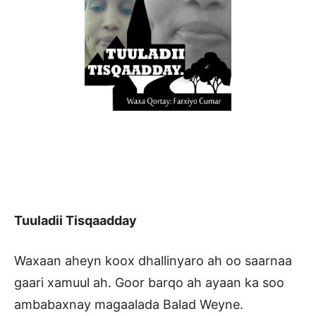
Tuuladii Tisqaadday
Waxaan aheyn koox dhallinyaro ah oo saarnaa
gaari xamuul ah. Goor barqo ah ayaan ka soo
ambabaxnay magaalada Balad Weyne.