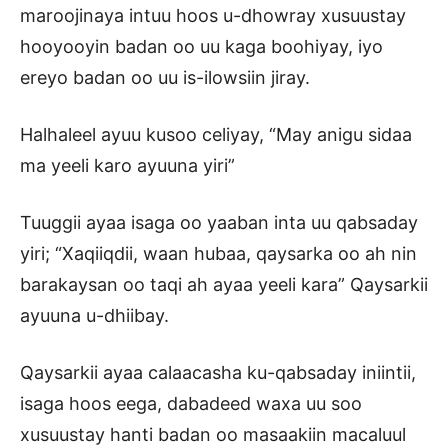
maroojinaya intuu hoos u-dhowray xusuustay
hooyooyin badan oo uu kaga boohiyay, iyo
ereyo badan oo uu is-ilowsiin jiray.
Halhaleel ayuu kusoo celiyay, “May anigu sidaa
ma yeeli karo ayuuna yiri”
Tuuggii ayaa isaga oo yaaban inta uu qabsaday
yiri; “Xaqiiqdii, waan hubaa, qaysarka oo ah nin
barakaysan oo taqi ah ayaa yeeli kara” Qaysarkii
ayuuna u-dhiibay.
Qaysarkii ayaa calaacasha ku-qabsaday iniintii,
isaga hoos eega, dabadeed waxa uu soo
xusuustay hanti badan oo masaakiin macaluul