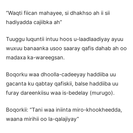
“Waqti fiican mahayee, si dhakhso ah ii sii
hadiyadda cajiibka ah”
Tuuggu luquntii intuu hoos u-laadlaadiyay ayuu
wuxuu banaanka usoo saaray qafis dahab ah oo
madaxa ka-wareegsan.
Boqorku waa dhoolla-cadeeyay haddiiba uu
gacanta ku qabtay qafiskii, balse haddiiba uu
furay dareenkiisu waa is-bedelay (murugo).
Boqorkii: “Tani waa iniinta miro-khookheedda,
waana mirihii oo la-qalajiyay”