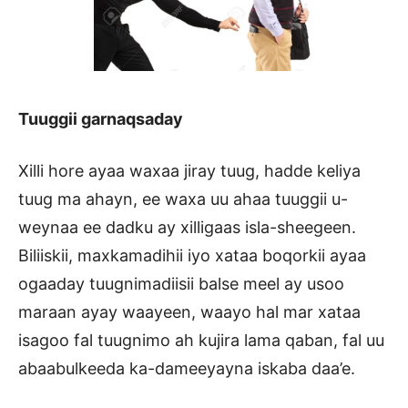
Tuuggii garnaqsaday
Xilli hore ayaa waxaa jiray tuug, hadde keliya
tuug ma ahayn, ee waxa uu ahaa tuuggii u-
weynaa ee dadku ay xilligaas isla-sheegeen.
Biliiskii, maxkamadihii iyo xataa boqorkii ayaa
ogaaday tuugnimadiisii balse meel ay usoo
maraan ayay waayeen, waayo hal mar xataa
isagoo fal tuugnimo ah kujira lama qaban, fal uu
abaabulkeeda ka-dameeyayna iskaba daa’e.