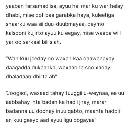
yaaban farsamadiisa, ayuu hal mar ku war helay
dhab!, mise qof baa garabka haya, kuleetiga
shaarku waa sii duu-duubmayaa, deymo
kalsooni kujirto ayuu ku eegay, mise waaba wiil
yar oo sarkaal biliis ah.
“Wan kuu jeeday oo waxan kaa daawanayay
daaqadda dukaanka, waxaadna soo xaday
dhaladaan dhirta ah”
“Joogso!, waxaad tahay tuuggii u-weynaa, ee uu
aabbahay inta badan ka hadli jiray, marar
badanna uu doonay inuu qabto, maanta haddii
an kuu geeyo aad ayuu iigu bogayaa”