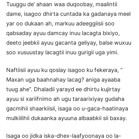
Tuuggu de’ ahaan waa duqoobay, maalintii
dame, isagoo dhirta cuntada ka gadanaya meel
yar oo dukaan ah, markuu adeeggiisii soo
qabsaday ayuu damcay inuu lacagta bixiyo,
deeto jeebkii ayuu gacanta geliyay, balse wuxuu
soo xusuustay lacagtii inuu gurigii uga yimi.
Naftiisii ayuu ku qoslay isagoo ku fekeraya, “
Maxan uga baahnahay lacag? aniga ayaaba
tuug ahe”. Dhaladii yarayd ee dhirtu kujirtay
ayuu si xariifnimo ah ugu taraarixiyay gudaha
gacmihii shaarkiisii, isaga oo u-gaca-haatinaya
mulkiilihii dukaanka ayuuna albaabkii sii baxay.
Isaga oo jidka iska-dhex-laafyoonaya oo la-