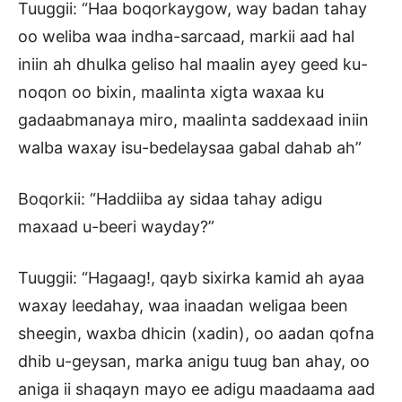
Tuuggii: “Haa boqorkaygow, way badan tahay
oo weliba waa indha-sarcaad, markii aad hal
iniin ah dhulka geliso hal maalin ayey geed ku-
noqon oo bixin, maalinta xigta waxaa ku
gadaabmanaya miro, maalinta saddexaad iniin
walba waxay isu-bedelaysaa gabal dahab ah”
Boqorkii: “Haddiiba ay sidaa tahay adigu
maxaad u-beeri wayday?”
Tuuggii: “Hagaag!, qayb sixirka kamid ah ayaa
waxay leedahay, waa inaadan weligaa been
sheegin, waxba dhicin (xadin), oo aadan qofna
dhib u-geysan, marka anigu tuug ban ahay, oo
aniga ii shaqayn mayo ee adigu maadaama aad