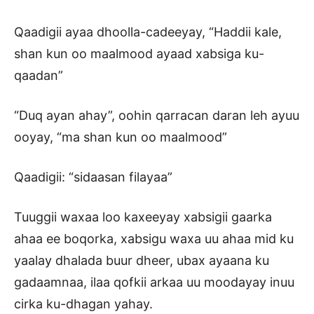
Qaadigii ayaa dhoolla-cadeeyay, “Haddii kale,
shan kun oo maalmood ayaad xabsiga ku-
qaadan”
“Duq ayan ahay”, oohin qarracan daran leh ayuu
ooyay, “ma shan kun oo maalmood”
Qaadigii: “sidaasan filayaa”
Tuuggii waxaa loo kaxeeyay xabsigii gaarka
ahaa ee boqorka, xabsigu waxa uu ahaa mid ku
yaalay dhalada buur dheer, ubax ayaana ku
gadaamnaa, ilaa qofkii arkaa uu moodayay inuu
cirka ku-dhagan yahay.