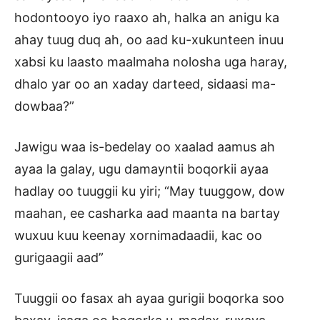
hodontooyo iyo raaxo ah, halka an anigu ka
ahay tuug duq ah, oo aad ku-xukunteen inuu
xabsi ku laasto maalmaha nolosha uga haray,
dhalo yar oo an xaday darteed, sidaasi ma-
dowbaa?”
Jawigu waa is-bedelay oo xaalad aamus ah
ayaa la galay, ugu damayntii boqorkii ayaa
hadlay oo tuuggii ku yiri; “May tuuggow, dow
maahan, ee casharka aad maanta na bartay
wuxuu kuu keenay xornimadaadii, kac oo
gurigaagii aad”
Tuuggii oo fasax ah ayaa gurigii boqorka soo