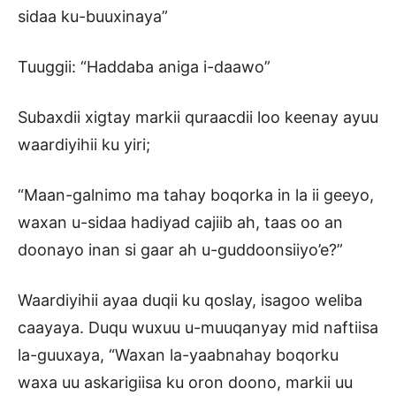
sidaa ku-buuxinaya”
Tuuggii: “Haddaba aniga i-daawo”
Subaxdii xigtay markii quraacdii loo keenay ayuu
waardiyihii ku yiri;
“Maan-galnimo ma tahay boqorka in la ii geeyo,
waxan u-sidaa hadiyad cajiib ah, taas oo an
doonayo inan si gaar ah u-guddoonsiiyo’e?”
Waardiyihii ayaa duqii ku qoslay, isagoo weliba
caayaya. Duqu wuxuu u-muuqanyay mid naftiisa
la-guuxaya, “Waxan la-yaabnahay boqorku
waxa uu askarigiisa ku oron doono, markii uu