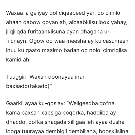
Waxaa la geliyay qol ciqaabeed yar, oo cimilo
ahaan qabow qoyan ah, albaabkiisu loox yahay,
jiiqjiiqda furitaankiisuna ayan dhagaha u-
fiicnayn. Ogow oo waa meesha ay ku casumeen
inuu ku qaato maalmo badan oo nolol cimrigiisa
kamid ah.
Tuuggii: “Waxan doonayaa inan
baxsado(fakado)”
Gaarkii ayaa ku-qoslay: “Weligeedba qofna
kama baxsan xabsiga boqorka, haddiiba ay
dhacdo, qofka shaqada xilligaa leh ayaa dusha
looga tuurayaa dembigii dembiilaha, booskiisiina