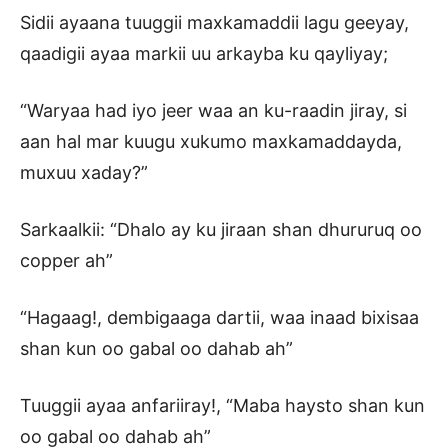
Sidii ayaana tuuggii maxkamaddii lagu geeyay,
qaadigii ayaa markii uu arkayba ku qayliyay;
“Waryaa had iyo jeer waa an ku-raadin jiray, si
aan hal mar kuugu xukumo maxkamaddayda,
muxuu xaday?”
Sarkaalkii: “Dhalo ay ku jiraan shan dhururuq oo
copper ah”
“Hagaag!, dembigaaga dartii, waa inaad bixisaa
shan kun oo gabal oo dahab ah”
Tuuggii ayaa anfariiray!, “Maba haysto shan kun
oo gabal oo dahab ah”