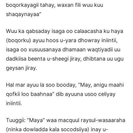
boqorkayagii tahay, waxan fili wuu kuu
shaqaynayaa”
Wuu ka qabsaday isaga oo calaacasha ku haya
(boqorku) ayuu hoos u-yara dhowray iniintii,
isaga oo xusuusanaya dhamaan waqtiyadii uu
dadkiisa beenta u-sheegi jiray, dhibtana uu ugu
geysan jiray.
Hal mar ayuu la soo booday, “May, anigu maahi
qofkii loo baahnaa” dib ayuuna usoo celiyay
iniintii.
Tuuggii: “Maya” waa macquul raysul-wasaaraha
(ninka dowladda kala socodsiiya) inay u-