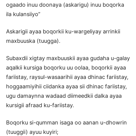
ogaado inuu doonaya (askarigu) inuu boqorka
ila kulansiiyo”
Askarigii ayaa boqorkii ku-wargeliyay arrinkii
maxbuuska (tuugga).
Subaxdii xigtay maxbuuskii ayaa gudaha u-galay
aqalkii kursiga boqorku uu oolaa, boqorkii ayaa
fariistay, raysul-wasaarihii ayaa dhinac fariistay,
hoggaamiyihii ciidanka ayaa sii dhinac fariistay,
ugu damaynna wadaad diimeedkii dalka ayaa
kursigii afraad ku-fariistay.
Boqorku si-qumman isaga oo aanan u-dhowrin
(tuuggii) ayuu kuyiri;