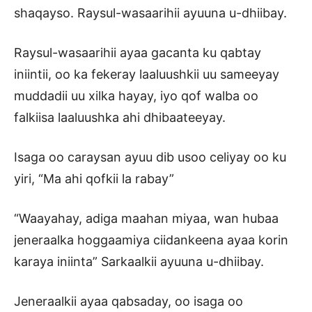
shaqayso. Raysul-wasaarihii ayuuna u-dhiibay.
Raysul-wasaarihii ayaa gacanta ku qabtay
iniintii, oo ka fekeray laaluushkii uu sameeyay
muddadii uu xilka hayay, iyo qof walba oo
falkiisa laaluushka ahi dhibaateeyay.
Isaga oo caraysan ayuu dib usoo celiyay oo ku
yiri, “Ma ahi qofkii la rabay”
“Waayahay, adiga maahan miyaa, wan hubaa
jeneraalka hoggaamiya ciidankeena ayaa korin
karaya iniinta” Sarkaalkii ayuuna u-dhiibay.
Jeneraalkii ayaa qabsaday, oo isaga oo