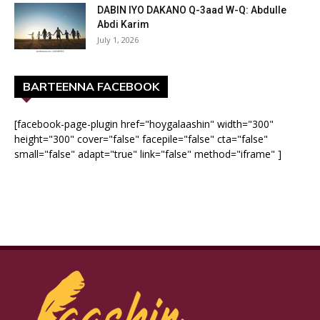
DABIN IYO DAKANO Q-3aad W-Q: Abdulle
Abdi Karim
July 1, 2026
BARTEENNA FACEBOOK
[facebook-page-plugin href="hoygalaashin" width="300"
height="300" cover="false" facepile="false" cta="false"
small="false" adapt="true" link="false" method="iframe" ]