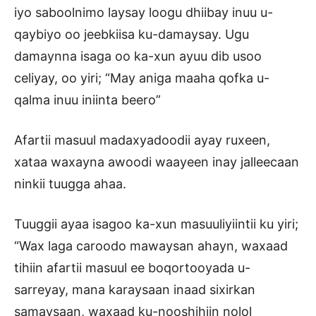
iyo saboolnimo laysay loogu dhiibay inuu u-
qaybiyo oo jeebkiisa ku-damaysay. Ugu
damaynna isaga oo ka-xun ayuu dib usoo
celiyay, oo yiri; “May aniga maaha qofka u-
qalma inuu iniinta beero”
Afartii masuul madaxyadoodii ayay ruxeen,
xataa waxayna awoodi waayeen inay jalleecaan
ninkii tuugga ahaa.
Tuuggii ayaa isagoo ka-xun masuuliyiintii ku yiri;
“Wax laga caroodo mawaysan ahayn, waxaad
tihiin afartii masuul ee boqortooyada u-
sarreyay, mana karaysaan inaad sixirkan
samaysaan, waxaad ku-nooshihiin nolol