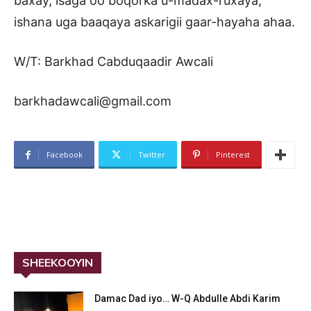
baxay, isaga oo boqorka u-madax-ruxaya,
ishana uga baaqaya askarigii gaar-hayaha ahaa.
W/T: Barkhad Cabduqaadir Awcali
barkhadawcali@gmail.com
Facebook
Twitter
Pinterest
SHEEKOOYIN
Damac Dad iyo… W-Q Abdulle Abdi Karim