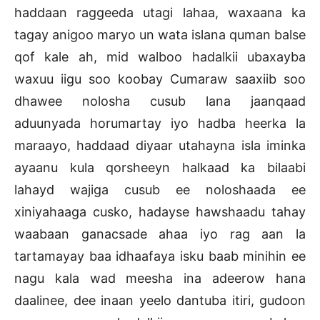
haddaan raggeeda utagi lahaa, waxaana ka
tagay anigoo maryo un wata islana quman balse
qof kale ah, mid walboo hadalkii ubaxayba
waxuu iigu soo koobay Cumaraw saaxiib soo
dhawee nolosha cusub lana jaanqaad
aduunyada horumartay iyo hadba heerka la
maraayo, haddaad diyaar utahayna isla iminka
ayaanu kula qorsheeyn halkaad ka bilaabi
lahayd wajiga cusub ee noloshaada ee
xiniyahaaga cusko, hadayse hawshaadu tahay
waabaan ganacsade ahaa iyo rag aan la
tartamayay baa idhaafaya isku baab minihin ee
nagu kala wad meesha ina adeerow hana
daalinee, dee inaan yeelo dantuba itiri, gudoon