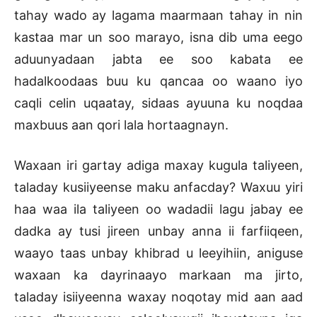
tahay wado ay lagama maarmaan tahay in nin
kastaa mar un soo marayo, isna dib uma eego
aduunyadaan jabta ee soo kabata ee
hadalkoodaas buu ku qancaa oo waano iyo
caqli celin uqaatay, sidaas ayuuna ku noqdaa
maxbuus aan qori lala hortaagnayn.
Waxaan iri gartay adiga maxay kugula taliyeen,
taladay kusiiyeense maku anfacday? Waxuu yiri
haa waa ila taliyeen oo wadadii lagu jabay ee
dadka ay tusi jireen unbay anna ii farfiiqeen,
waayo taas unbay khibrad u leeyihiin, aniguse
waxaan ka dayrinaayo markaan ma jirto,
taladay isiiyeenna waxay noqotay mid aan aad