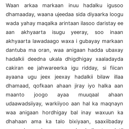
Waan arkaa markaan inuu hadalku igusoo
dhamaaday, waana ujeedaa sida diyaarka loogu
wada yahay maqalka arintaan ilasoo daristay ee
aan akhyaarta isugu yeeray, soo inaan
akhyaarta lawadaago waxa i gubayay markaan
dantuba ma oran, waa anigaan hadda ubaxay
hadalkii deedna ukala dhigdhigay xaaladayda
cakiran ee jahwareerka igu ridday, si fiican
ayaana ugu jeex jeexay hadalkii bilaw illaa
dhamaad, qofkaan ahaan jiray iyo halka aan
maanto joogo ayaa muuqaal ahaan
udaawadsiiyay, warkiiyoo aan hal ka maqnayn
waa anigaan hordhigay bal inay waxuun ka
dhahaan ama ka talo bixiyaan, saaxiibaday