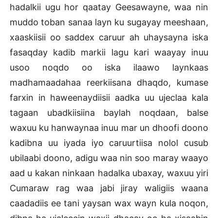
hadalkii ugu hor qaatay Geesawayne, waa nin
muddo toban sanaa layn ku sugayay meeshaan,
xaaskiisii oo saddex caruur ah uhaysayna iska
fasaqday kadib markii lagu kari waayay inuu
usoo noqdo oo iska ilaawo laynkaas
madhamaadahaa reerkiisana dhaqdo, kumase
farxin in haweenaydiisii aadka uu ujeclaa kala
tagaan ubadkiisiina baylah noqdaan, balse
waxuu ku hanwaynaa inuu mar un dhoofi doono
kadibna uu iyada iyo caruurtiisa nolol cusub
ubilaabi doono, adigu waa nin soo maray waayo
aad u kakan ninkaan hadalka ubaxay, waxuu yiri
Cumaraw rag waa jabi jiray waligiis waana
caadadiis ee tani yaysan wax wayn kula noqon,