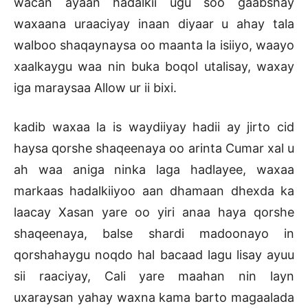
wacan ayaan hadalkii ugu soo gaabshay
waxaana uraaciyay inaan diyaar u ahay tala
walboo shaqaynaysa oo maanta la isiiyo, waayo
xaalkaygu waa nin buka boqol utalisay, waxay
iga maraysaa Allow ur ii bixi.
kadib waxaa la is waydiiyay hadii ay jirto cid
haysa qorshe shaqeenaya oo arinta Cumar xal u
ah waa aniga ninka laga hadlayee, waxaa
markaas hadalkiiyoo aan dhamaan dhexda ka
laacay Xasan yare oo yiri anaa haya qorshe
shaqeenaya, balse shardi madoonayo in
qorshahaygu noqdo hal bacaad lagu lisay ayuu
sii raaciyay, Cali yare maahan nin layn
uxaraysan yahay waxna kama barto magaalada