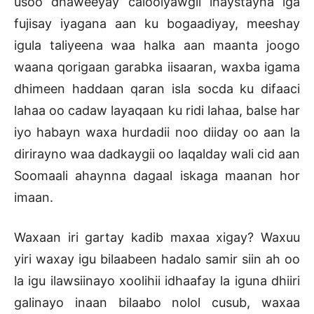
usoo dhaweeyay caloolyawgii ihaystayna iga
fujisay iyagana aan ku bogaadiyay, meeshay
igula taliyeena waa halka aan maanta joogo
waana qorigaan garabka iisaaran, waxba igama
dhimeen haddaan qaran isla socda ku difaaci
lahaa oo cadaw layaqaan ku ridi lahaa, balse har
iyo habayn waxa hurdadii noo diiday oo aan la
dirirayno waa dadkaygii oo laqalday wali cid aan
Soomaali ahaynna dagaal iskaga maanan hor
imaan.
Waxaan iri gartay kadib maxaa xigay? Waxuu
yiri waxay igu bilaabeen hadalo samir siin ah oo
la igu ilawsiinayo xoolihii idhaafay la iguna dhiiri
galinayo inaan bilaabo nolol cusub, waxaa