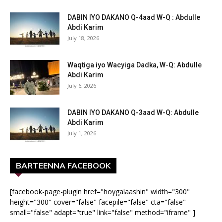
DABIN IYO DAKANO Q-4aad W-Q : Abdulle
Abdi Karim
July 18, 2026
Waqtiga iyo Wacyiga Dadka, W-Q: Abdulle
Abdi Karim
July 6, 2026
DABIN IYO DAKANO Q-3aad W-Q: Abdulle
Abdi Karim
July 1, 2026
BARTEENNA FACEBOOK
[facebook-page-plugin href="hoygalaashin" width="300"
height="300" cover="false" facepile="false" cta="false"
small="false" adapt="true" link="false" method="iframe" ]