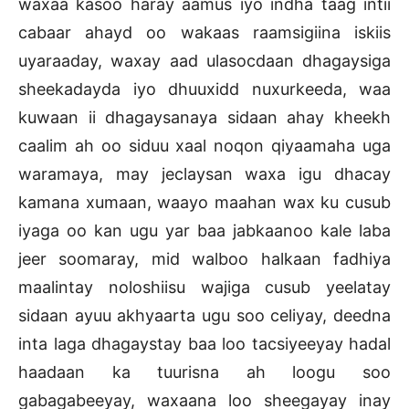
waxaa kasoo haray aamus iyo indha taag intii
cabaar ahayd oo wakaas raamsigiina iskiis
uyaraaday, waxay aad ulasocdaan dhagaysiga
sheekadayda iyo dhuuxidd nuxurkeeda, waa
kuwaan ii dhagaysanaya sidaan ahay kheekh
caalim ah oo siduu xaal noqon qiyaamaha uga
waramaya, may jeclaysan waxa igu dhacay
kamana xumaan, waayo maahan wax ku cusub
iyaga oo kan ugu yar baa jabkaanoo kale laba
jeer soomaray, mid walboo halkaan fadhiya
maalintay noloshiisu wajiga cusub yeelatay
sidaan ayuu akhyaarta ugu soo celiyay, deedna
inta laga dhagaystay baa loo tacsiyeeyay hadal
haadaan ka tuurisna ah loogu soo
gabagabeeyay, waxaana loo sheegayay inay