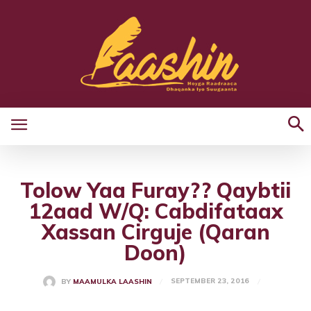
Tolow Yaa Furay?? Qaybtii
12aad W/Q: Cabdifataax
Xassan Cirguje (Qaran
Doon)
SEPTEMBER 23, 2016
BY
MAAMULKA LAASHIN