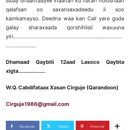
sibay dhaantaayee inaanan ku hafan noloshaan
qalafsan oo saxansaxadeedu ii soo
kamkamayso. Deedna waa kan Cali yare guda
galay sharaxaada qorshihiisii waxuuna
yiri…………………………………………………………………
…………………
Dhamaad Qaybtii 12aad Lasoco Qaybta
xigta………………..
W.Q. Cabdifataax Xasan Cirguje (Qarandoon)
Cirguje1986@gmail.com
Facebook
Twitter
Pinterest