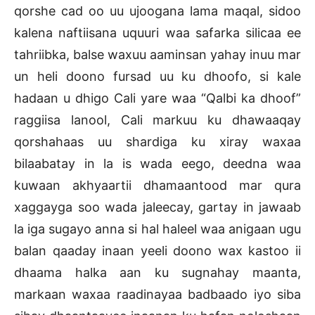
qorshe cad oo uu ujoogana lama maqal, sidoo
kalena naftiisana uquuri waa safarka silicaa ee
tahriibka, balse waxuu aaminsan yahay inuu mar
un heli doono fursad uu ku dhoofo, si kale
hadaan u dhigo Cali yare waa “Qalbi ka dhoof”
raggiisa lanool, Cali markuu ku dhawaaqay
qorshahaas uu shardiga ku xiray waxaa
bilaabatay in la is wada eego, deedna waa
kuwaan akhyaartii dhamaantood mar qura
xaggayga soo wada jaleecay, gartay in jawaab
la iga sugayo anna si hal haleel waa anigaan ugu
balan qaaday inaan yeeli doono wax kastoo ii
dhaama halka aan ku sugnahay maanta,
markaan waxaa raadinayaa badbaado iyo siba