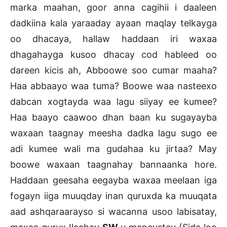
marka maahan, goor anna cagihii i daaleen
dadkiina kala yaraaday ayaan maqlay telkayga
oo dhacaya, hallaw haddaan iri waxaa
dhagahayga kusoo dhacay cod hableed oo
dareen kicis ah, Abboowe soo cumar maaha?
Haa abbaayo waa tuma? Boowe waa nasteexo
dabcan xogtayda waa lagu siiyay ee kumee?
Haa baayo caawoo dhan baan ku sugayayba
waxaan taagnay meesha dadka lagu sugo ee
adi kumee wali ma gudahaa ku jirtaa? May
boowe waxaan taagnahay bannaanka hore.
Haddaan geesaha eegayba waxaa meelaan iga
fogayn iiga muuqday inan quruxda ka muuqata
aad ashqaraarayso si wacanna usoo labisatay,