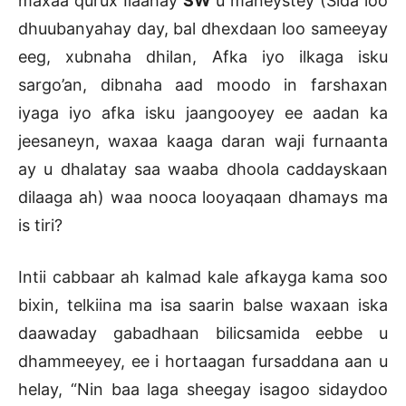
maxaa qurux Ilaahay
SW
u maneystey (Sida loo
dhuubanyahay day, bal dhexdaan loo sameeyay
eeg, xubnaha dhilan, Afka iyo ilkaga isku
sargo’an, dibnaha aad moodo in farshaxan
iyaga iyo afka isku jaangooyey ee aadan ka
jeesaneyn, waxaa kaaga daran waji furnaanta
ay u dhalatay saa waaba dhoola caddayskaan
dilaaga ah) waa nooca looyaqaan dhamays ma
is tiri?
Intii cabbaar ah kalmad kale afkayga kama soo
bixin, telkiina ma isa saarin balse waxaan iska
daawaday gabadhaan bilicsamida eebbe u
dhammeeyey, ee i hortaagan fursaddana aan u
helay, “Nin baa laga sheegay isagoo sidaydoo