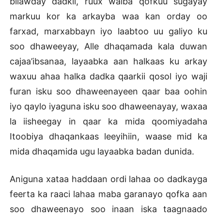
bilawday dadkii, ruux walba qofkuu sugayay
markuu kor ka arkayba waa kan orday oo
farxad, marxabbayn iyo laabtoo uu galiyo ku
soo dhaweeyay, Alle dhaqamada kala duwan
cajaa’ibsanaa, layaabka aan halkaas ku arkay
waxuu ahaa halka dadka qaarkii qosol iyo waji
furan isku soo dhaweenayeen qaar baa oohin
iyo qaylo iyaguna isku soo dhaweenayay, waxaa
la iisheegay in qaar ka mida qoomiyadaha
Itoobiya dhaqankaas leeyihiin, waase mid ka
mida dhaqamida ugu layaabka badan dunida.
Aniguna xataa haddaan ordi lahaa oo dadkayga
feerta ka raaci lahaa maba garanayo qofka aan
soo dhaweenayo soo inaan iska taagnaado