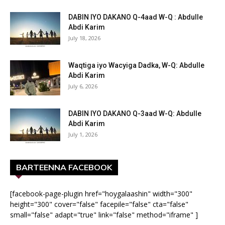
DABIN IYO DAKANO Q-4aad W-Q : Abdulle
Abdi Karim
July 18, 2026
Waqtiga iyo Wacyiga Dadka, W-Q: Abdulle
Abdi Karim
July 6, 2026
DABIN IYO DAKANO Q-3aad W-Q: Abdulle
Abdi Karim
July 1, 2026
BARTEENNA FACEBOOK
[facebook-page-plugin href="hoygalaashin" width="300"
height="300" cover="false" facepile="false" cta="false"
small="false" adapt="true" link="false" method="iframe" ]