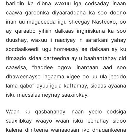
bariidin ka dibna waxuu iga codsaday inaan
caawa garoonka diyaaraddaha ka soo doono
inan uu magaceeda iigu sheegay Nasteexo, oo
ay qaraabo yihiin dalkaas ingiriiskana ka soo
duushay, waxuu ii raaciyay in safarkani yahay
socdaalkeedii ugu horreesay ee dalkaan ay ku
timaado sidaa darteedna ay u baahantahay cid
caawisa, “haddee ogow inantaan aad soo
dhaweenayso lagaama xigee oo uu ula jeeddo
lama qabo” ayuu igula kaftamay, sidaas ayaana
isku macsalaameynay saaxiibkay.
Waan ku qasbanahay inaan yeelo codsiga
saaxiibkay waayo waan isku leenahay sidoo
kalena diinteena wanaagsan iyo dhaqankeena