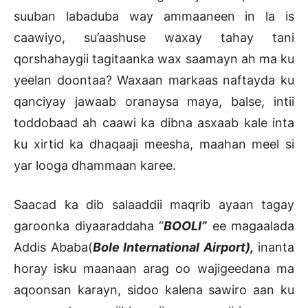
suuban labaduba way ammaaneen in la is
caawiyo, su’aashuse waxay tahay tani
qorshahaygii tagitaanka wax saamayn ah ma ku
yeelan doontaa? Waxaan markaas naftayda ku
qanciyay jawaab oranaysa maya, balse, intii
toddobaad ah caawi ka dibna asxaab kale inta
ku xirtid ka dhaqaaji meesha, maahan meel si
yar looga dhammaan karee.
Saacad ka dib salaaddii maqrib ayaan tagay
garoonka diyaaraddaha “
BOOLI”
ee magaalada
Addis Ababa(
Bole International Airport),
inanta
horay isku maanaan arag oo wajigeedana ma
aqoonsan karayn, sidoo kalena sawiro aan ku