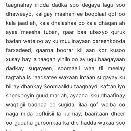
taagnahay iridda dadka soo degaya lagu soo
dhaweeyo, kaligay maahan ee boqolaal qof oo
kala jaad ah, kala dhalashaa oo kala dhaqan ah
ayaa meesha tuban, qaar baa ubaxyo qurux
badan wata oo ay ku muujinayaan dareenkooda
farxadeed, qaarna boorar kii aan kor kusoo
xusay bay la taagan yihiin oo ay ugu baaqayaan
dadkay sugayeen, soomaali waa tii meelay
tagtaba is raadsatee waxaan intaan sugayay ku
biiray dhankay Soomaalidu taagnayd, kaftan iyo
sheekooyin guud mar ah, ayaana isku dhaafinay
waqtigii badnaa ee sugida, ilaa qof walba oo
naga mida qofkiisii la kulmay, baaritaan dheer
oo gudaha garoonkaa ka dib hadda waxaa soo