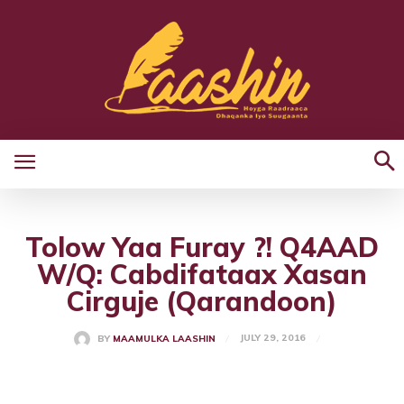
Tolow Yaa Furay ?! Q4AAD
W/Q: Cabdifataax Xasan
Cirguje (Qarandoon)
JULY 29, 2016
BY
MAAMULKA LAASHIN