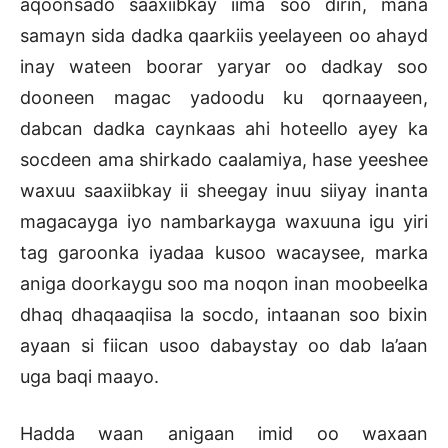
aqoonsado saaxiibkay iima soo dirin, mana
samayn sida dadka qaarkiis yeelayeen oo ahayd
inay wateen boorar yaryar oo dadkay soo
dooneen magac yadoodu ku qornaayeen,
dabcan dadka caynkaas ahi hoteello ayey ka
socdeen ama shirkado caalamiya, hase yeeshee
waxuu saaxiibkay ii sheegay inuu siiyay inanta
magacayga iyo nambarkayga waxuuna igu yiri
tag garoonka iyadaa kusoo wacaysee, marka
aniga doorkaygu soo ma noqon inan moobeelka
dhaq dhaqaaqiisa la socdo, intaanan soo bixin
ayaan si fiican usoo dabaystay oo dab la’aan
uga baqi maayo.
Hadda waan anigaan imid oo waxaan