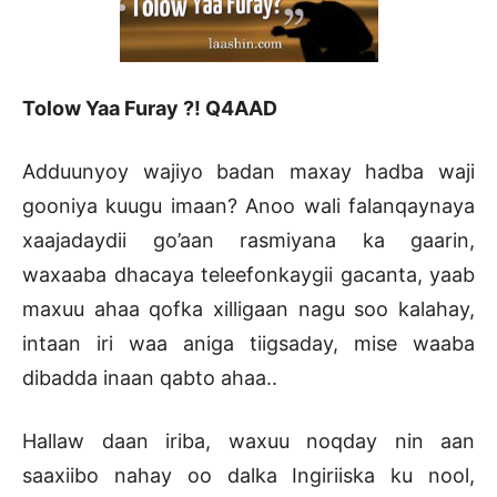
Tolow Yaa Furay ?! Q4AAD
Adduunyoy wajiyo badan maxay hadba waji
gooniya kuugu imaan? Anoo wali falanqaynaya
xaajadaydii go’aan rasmiyana ka gaarin,
waxaaba dhacaya teleefonkaygii gacanta, yaab
maxuu ahaa qofka xilligaan nagu soo kalahay,
intaan iri waa aniga tiigsaday, mise waaba
dibadda inaan qabto ahaa..
Hallaw daan iriba, waxuu noqday nin aan
saaxiibo nahay oo dalka Ingiriiska ku nool,