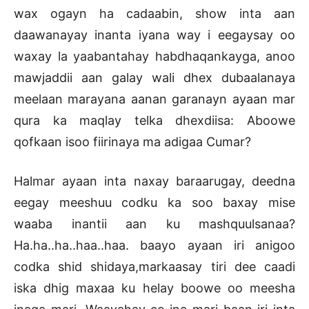
wax ogayn ha cadaabin, show inta aan
daawanayay inanta iyana way i eegaysay oo
waxay la yaabantahay habdhaqankayga, anoo
mawjaddii aan galay wali dhex dubaalanaya
meelaan marayana aanan garanayn ayaan mar
qura ka maqlay telka dhexdiisa: Aboowe
qofkaan isoo fiirinaya ma adigaa Cumar?
Halmar ayaan inta naxay baraarugay, deedna
eegay meeshuu codku ka soo baxay mise
waaba inantii aan ku mashquulsanaa?
Ha.ha..ha..haa..haa. baayo ayaan iri anigoo
codka shid shidaya,markaasay tiri dee caadi
iska dhig maxaa ku helay boowe oo meesha