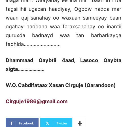
inaga mari. Waayahay ee ina mari baan iri inta
tagsiilihii ugacan haadiyay, Ogoow hadda mar
waan qajilsanahay oo waxaan sameeyay baan
ogahay haddana waa faraxsanahay oo inantii
quruxda badnayd waa tan barbarkayga
fadhida……………………..
Dhammaad Qaybtii 4aad, Lasoco Qaybta
xigta………………..
W.Q. Cabdifataax Xasan Cirguje (Qarandoon)
Cirguje1986@gmail.com
Facebook
Twitter