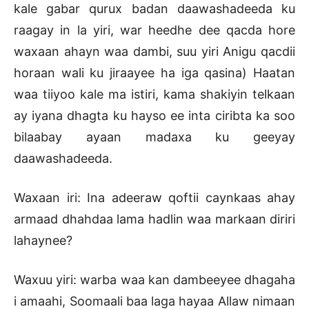
kale gabar qurux badan daawashadeeda ku
raagay in la yiri, war heedhe dee qacda hore
waxaan ahayn waa dambi, suu yiri Anigu qacdii
horaan wali ku jiraayee ha iga qasina) Haatan
waa tiiyoo kale ma istiri, kama shakiyin telkaan
ay iyana dhagta ku hayso ee inta ciribta ka soo
bilaabay ayaan madaxa ku geeyay
daawashadeeda.
Waxaan iri: Ina adeeraw qoftii caynkaas ahay
armaad dhahdaa lama hadlin waa markaan diriri
lahaynee?
Waxuu yiri: warba waa kan dambeeyee dhagaha
i amaahi, Soomaali baa laga hayaa Allaw nimaan