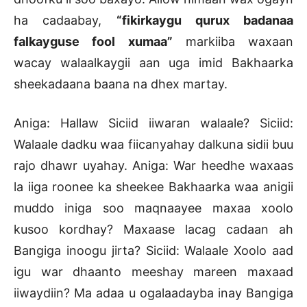
ha cadaabay,
“fikirkaygu qurux badanaa
falkayguse fool xumaa”
markiiba waxaan
wacay walaalkaygii aan uga imid Bakhaarka
sheekadaana baana na dhex martay.
Aniga: Hallaw Siciid iiwaran walaale? Siciid:
Walaale dadku waa fiicanyahay dalkuna sidii buu
rajo dhawr uyahay. Aniga: War heedhe waxaas
la iiga roonee ka sheekee Bakhaarka waa anigii
muddo iniga soo maqnaayee maxaa xoolo
kusoo kordhay? Maxaase lacag cadaan ah
Bangiga inoogu jirta? Siciid: Walaale Xoolo aad
igu war dhaanto meeshay mareen maxaad
iiwaydiin? Ma adaa u ogalaadayba inay Bangiga