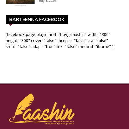
July 1, 2026
BARTEENNA FACEBOOK
[facebook-page-plugin href="hoygalaashin" width="300"
height="300" cover="false" facepile="false" cta="false"
small="false" adapt="true" link="false" method="iframe" ]