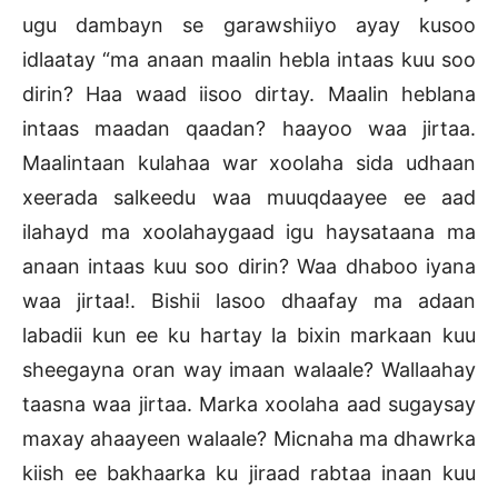
ugu dambayn se garawshiiyo ayay kusoo
idlaatay “ma anaan maalin hebla intaas kuu soo
dirin? Haa waad iisoo dirtay. Maalin heblana
intaas maadan qaadan? haayoo waa jirtaa.
Maalintaan kulahaa war xoolaha sida udhaan
xeerada salkeedu waa muuqdaayee ee aad
ilahayd ma xoolahaygaad igu haysataana ma
anaan intaas kuu soo dirin? Waa dhaboo iyana
waa jirtaa!. Bishii lasoo dhaafay ma adaan
labadii kun ee ku hartay la bixin markaan kuu
sheegayna oran way imaan walaale? Wallaahay
taasna waa jirtaa. Marka xoolaha aad sugaysay
maxay ahaayeen walaale? Micnaha ma dhawrka
kiish ee bakhaarka ku jiraad rabtaa inaan kuu