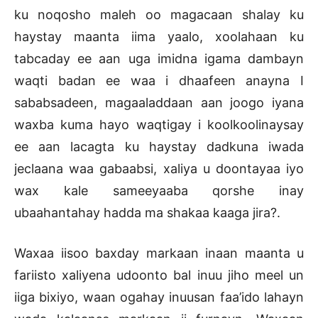
ku noqosho maleh oo magacaan shalay ku
haystay maanta iima yaalo, xoolahaan ku
tabcaday ee aan uga imidna igama dambayn
waqti badan ee waa i dhaafeen anayna I
sababsadeen, magaaladdaan aan joogo iyana
waxba kuma hayo waqtigay i koolkoolinaysay
ee aan lacagta ku haystay dadkuna iwada
jeclaana waa gabaabsi, xaliya u doontayaa iyo
wax kale sameeyaaba qorshe inay
ubaahantahay hadda ma shakaa kaaga jira?.
Waxaa iisoo baxday markaan inaan maanta u
fariisto xaliyena udoonto bal inuu jiho meel un
iiga bixiyo, waan ogahay inuusan faa’ido lahayn