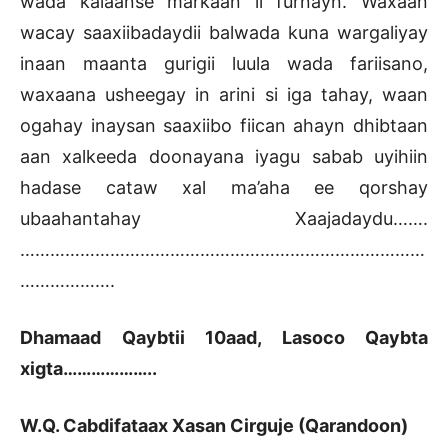
wada kalaanse markaan ii furnayn. Waxaan
wacay saaxiibadaydii balwada kuna wargaliyay
inaan maanta gurigii luula wada fariisano,
waxaana usheegay in arini si iga tahay, waan
ogahay inaysan saaxiibo fiican ahayn dhibtaan
aan xalkeeda doonayana iyagu sabab uyihiin
hadase cataw xal ma’aha ee qorshay
ubaahantahay Xaajadaydu…….
………………………………………………………………………
……………….
Dhamaad Qaybtii 10aad, Lasoco Qaybta
xigta………………..
W.Q. Cabdifataax Xasan Cirguje (Qarandoon)