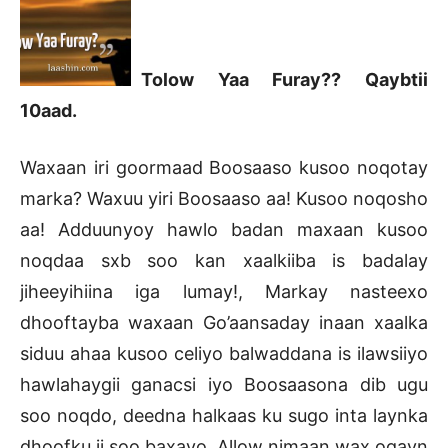
Tolow Yaa Furay?? Qaybtii
10aad.
Waxaan iri goormaad Boosaaso kusoo noqotay
marka? Waxuu yiri Boosaaso aa! Kusoo noqosho
aa! Adduunyoy hawlo badan maxaan kusoo
noqdaa sxb soo kan xaalkiiba is badalay
jiheeyihiina iga lumay!, Markay nasteexo
dhooftayba waxaan Go’aansaday inaan xaalka
siduu ahaa kusoo celiyo balwaddana is ilawsiiyo
hawlahaygii ganacsi iyo Boosaasona dib ugu
soo noqdo, deedna halkaas ku sugo inta laynka
dhoofku ii soo baxayo. Allow nimaan wax ogayn