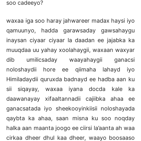
soo cadeeyo?
waxaa iga soo haray jahwareer madax haysi iyo
qamuunyo, hadda garawsaday gawsahaygu
inaysan ciyaar ciyaar la daadan ee jajabka ka
muuqdaa uu yahay xoolahaygii, waxaan waxyar
dib umilicsaday waayahaygii ganacsi
noloshaydii hore ee qiimaha lahayd iyo
Himiladaydii quruxda badnayd ee hadba aan ku
sii siqayay, waxaa iyana docda kale ka
daawanayay xifaaltannadii cajiibka ahaa ee
ganacsatada iyo sheekooyinkiisii noloshayada
qaybta ka ahaa, saan misna ku soo noqday
halka aan maanta joogo ee ciirsi la’aanta ah waa
cirkaa dheer dhul kaa dheer, waayo boosaaso