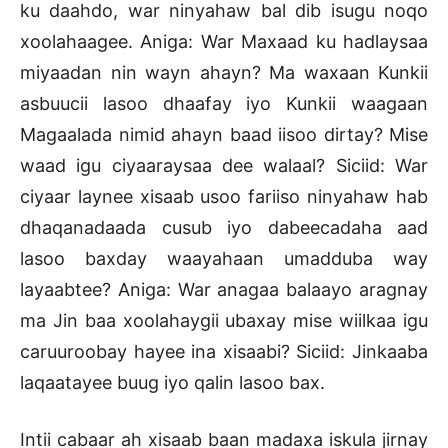
ku daahdo, war ninyahaw bal dib isugu noqo
xoolahaagee. Aniga: War Maxaad ku hadlaysaa
miyaadan nin wayn ahayn? Ma waxaan Kunkii
asbuucii lasoo dhaafay iyo Kunkii waagaan
Magaalada nimid ahayn baad iisoo dirtay? Mise
waad igu ciyaaraysaa dee walaal? Siciid: War
ciyaar laynee xisaab usoo fariiso ninyahaw hab
dhaqanadaada cusub iyo dabeecadaha aad
lasoo baxday waayahaan umadduba way
layaabtee? Aniga: War anagaa balaayo aragnay
ma Jin baa xoolahaygii ubaxay mise wiilkaa igu
caruuroobay hayee ina xisaabi? Siciid: Jinkaaba
laqaatayee buug iyo qalin lasoo bax.
Intii cabaar ah xisaab baan madaxa iskula jirnay