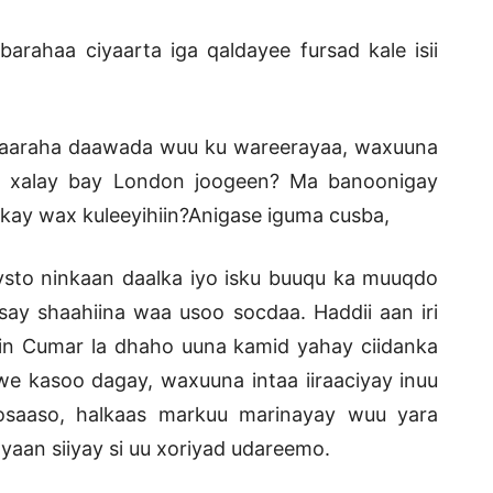
abarahaa ciyaarta iga qaldayee fursad kale isii
yaaraha daawada wuu ku wareerayaa, waxuuna
ma xalay bay London joogeen? Ma banoonigay
kay wax kuleeyihiin?Anigase iguma cusba,
aysto ninkaan daalka iyo isku buuqu ka muuqdo
ay shaahiina waa usoo socdaa. Haddii aan iri
in Cumar la dhaho uuna kamid yahay ciidanka
e kasoo dagay, waxuuna intaa iiraaciyay inuu
saaso, halkaas markuu marinayay wuu yara
yaan siiyay si uu xoriyad udareemo.