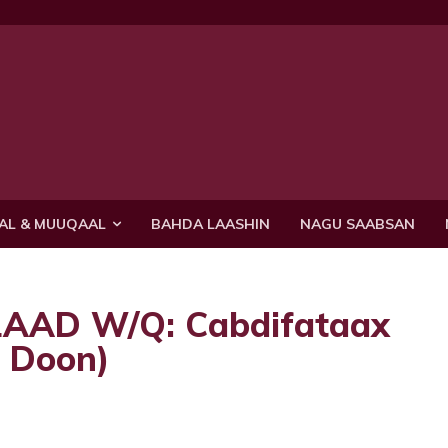
AL & MUUQAAL
BAHDA LAASHIN
NAGU SAABSAN
1AAD W/Q: Cabdifataax
n Doon)