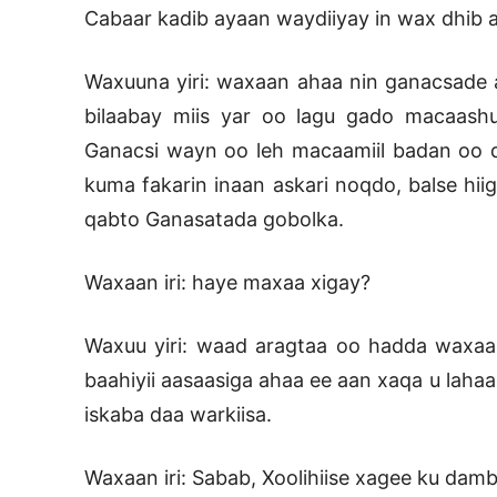
Cabaar kadib ayaan waydiiyay in wax dhib ah
Waxuuna yiri: waxaan ahaa nin ganacsade 
bilaabay miis yar oo lagu gado macaash
Ganacsi wayn oo leh macaamiil badan oo d
kuma fakarin inaan askari noqdo, balse hi
qabto Ganasatada gobolka.
Waxaan iri: haye maxaa xigay?
Waxuu yiri: waad aragtaa oo hadda waxaa
baahiyii aasaasiga ahaa ee aan xaqa u laha
iskaba daa warkiisa.
Waxaan iri: Sabab, Xoolihiise xagee ku da