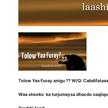
Tolow Yaa Furay anigu ?? W/Q: Cabdifataa
Waa sheeko ka turjumaysa dhacdo xaqiiqo