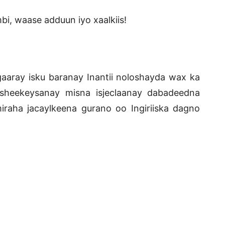
i, waase adduun iyo xaalkiis!
aaray isku baranay Inantii noloshayda wax ka
 sheekeysanay misna isjeclaanay dabadeedna
iraha jacaylkeena gurano oo Ingiriiska dagno