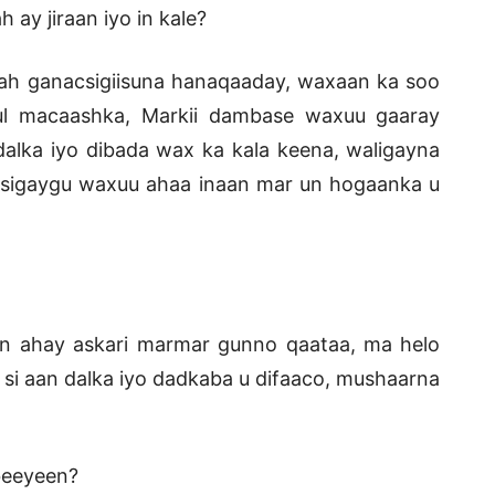
 ay jiraan iyo in kale?
ah ganacsigiisuna hanaqaaday, waxaan ka soo
ul macaashka, Markii dambase waxuu gaaray
alka iyo dibada wax ka kala keena, waligayna
igsigaygu waxuu ahaa inaan mar un hogaanka u
n ahay askari marmar gunno qaataa, ma helo
a si aan dalka iyo dadkaba u difaaco, mushaarna
mbeeyeen?