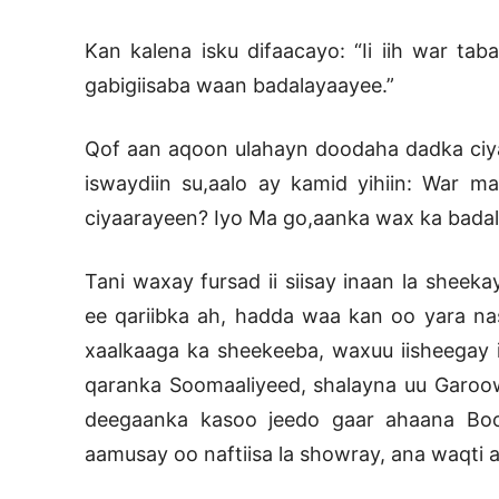
Kan kalena isku difaacayo: “Ii iih war tab
gabigiisaba waan badalayaayee.”
Qof aan aqoon ulahayn doodaha dadka ci
iswaydiin su,aalo ay kamid yihiin: War 
ciyaarayeen? Iyo Ma go,aanka wax ka badal
Tani waxay fursad ii siisay inaan la sheek
ee qariibka ah, hadda waa kan oo yara nas
xaalkaaga ka sheekeeba, waxuu iisheegay 
qaranka Soomaaliyeed, shalayna uu Garoow
deegaanka kasoo jeedo gaar ahaana Boo
aamusay oo naftiisa la showray, ana waqti a