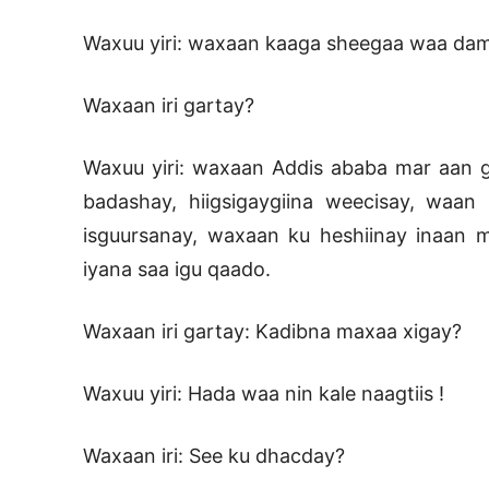
Waxuu yiri: waxaan kaaga sheegaa waa damb
Waxaan iri gartay?
Waxuu yiri: waxaan Addis ababa mar aan g
badashay, hiigsigaygiina weecisay, waan
isguursanay, waxaan ku heshiinay inaan m
iyana saa igu qaado.
Waxaan iri gartay: Kadibna maxaa xigay?
Waxuu yiri: Hada waa nin kale naagtiis !
Waxaan iri: See ku dhacday?