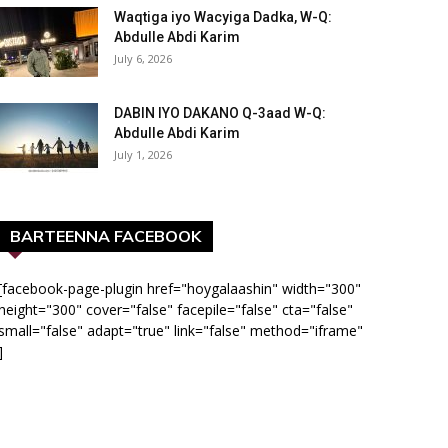
Waqtiga iyo Wacyiga Dadka, W-Q:
Abdulle Abdi Karim
July 6, 2026
DABIN IYO DAKANO Q-3aad W-Q:
Abdulle Abdi Karim
July 1, 2026
BARTEENNA FACEBOOK
[facebook-page-plugin href="hoygalaashin" width="300"
height="300" cover="false" facepile="false" cta="false"
small="false" adapt="true" link="false" method="iframe"
]