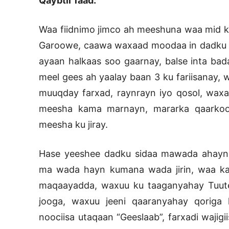
Qaybtii 1aad:
Waa fiidnimo jimco ah meeshuna waa mid 
Garoowe, caawa waxaad moodaa in dadku int
ayaan halkaas soo gaarnay, balse inta ba
meel gees ah yaalay baan 3 ku fariisanay, 
muuqday farxad, raynrayn iyo qosol, waxa
meesha kama marnayn, mararka qaarkoodn
meesha ku jiray.
Hase yeeshee dadku sidaa mawada ahayn 
ma wada hayn kumana wada jirin, waa ka
maqaayadda, waxuu ku taaganyahay Tuut
jooga, waxuu jeeni qaaranyahay qoriga
noociisa utaqaan “Geeslaab”, farxadi waji