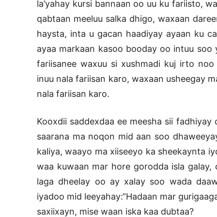
la’yahay kursi bannaan oo uu ku fariisto, w
qabtaan meeluu salka dhigo, waxaan daree
haysta, inta u gacan haadiyay ayaan ku caa
ayaa markaan kasoo booday oo intuu soo 
fariisanee waxuu si xushmadi kuj irto no
inuu nala fariisan karo, waxaan usheegay 
nala fariisan karo.
Kooxdii saddexdaa ee meesha sii fadhiyay
saarana ma noqon mid aan soo dhaweeyay
kaliya, waayo ma xiiseeyo ka sheekaynta i
waa kuwaan mar hore gorodda isla galay, o
laga dheelay oo ay xalay soo wada daa
iyadoo mid leeyahay:“Hadaan mar gurigaag
saxiixayn, mise waan iska kaa dubtaa?