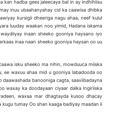
aa kan hadba gees jaleecaya bal in ay indhihiisu
may inuu ubaahanyahay cid ka caawisa dhibka
wiyay kursigii dheeriga nagu ahaa, neef kulul
yara luuday waakan noo yimid, Hadana iskama
o waydiiyay inaan sheeko gooniya haysano iyo
markaas inaa naan sheeko gooniya haysan oo uu
 caawa isku sheeko ma nihin, mowduuca miiska
, ee waxuu ahaa mid u gooniya labadooda oo
yo daawashada banooniga cagta, saaxiibadayna
o waxay ka doodayaan ciyaar dalka Ingiriiska
wadeen, waxaa mar dhagtayda kusoo dhacay
a kugu tumay Oo shan kaaga badiyay maadan ii