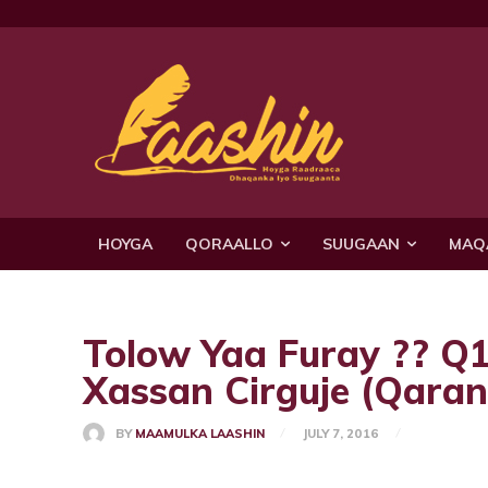
HOYGA
QORAALLO
SUUGAAN
MAQ
Tolow Yaa Furay ?? Q
Xassan Cirguje (Qara
BY
MAAMULKA LAASHIN
JULY 7, 2016