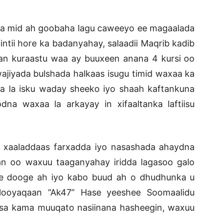
ka mid ah goobaha lagu caweeyo ee magaalada
ii hore ka badanyahay, salaadii Maqrib kadib
dan kuraastu waa ay buuxeen anana 4 kursi oo
wajiyada bulshada halkaas isugu timid waxaa ka
a la isku waday sheeko iyo shaah kaftankuna
a waxaa la arkayay in xifaaltanka laftiisu
xaaladdaas farxadda iyo nasashada ahaydna
n oo waxuu taaganyahay iridda lagasoo galo
e dooge ah iyo kabo buud ah o dhudhunka u
 looyaqaan “Ak47” Hase yeeshee Soomaalidu
giisa kama muuqato nasiinana hasheegin, waxuu