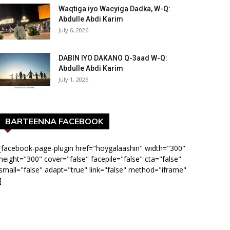
Waqtiga iyo Wacyiga Dadka, W-Q:
Abdulle Abdi Karim
July 6, 2026
DABIN IYO DAKANO Q-3aad W-Q:
Abdulle Abdi Karim
July 1, 2026
BARTEENNA FACEBOOK
[facebook-page-plugin href="hoygalaashin" width="300"
height="300" cover="false" facepile="false" cta="false"
small="false" adapt="true" link="false" method="iframe"
]