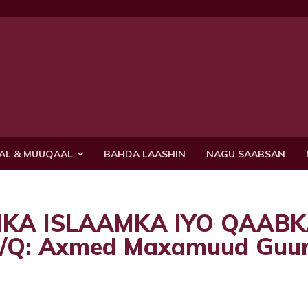
AL & MUUQAAL
BAHDA LAASHIN
NAGU SAABSAN
KA ISLAAMKA IYO QAAB
Q: Axmed Maxamuud Guur