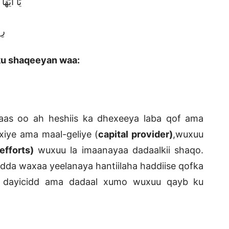
يَا أَيُّه
رِج
ku shaqeeyan waa:
aas oo ah heshiis ka dhexeeya laba qof ama
xiye ama maal-geliye (
capital provider)
,wuxuu
(efforts)
wuxuu la imaanayaa dadaalkii shaqo.
dda waxaa yeelanaya hantiilaha haddiise qofka
o dayicidd ama dadaal xumo wuxuu qayb ku