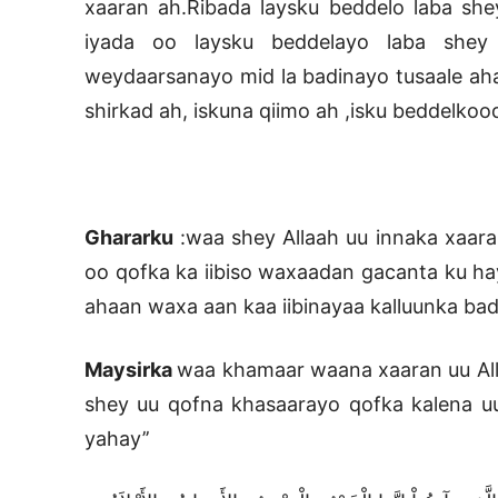
xaaran ah.Ribada laysku beddelo laba sh
iyada oo laysku beddelayo laba shey
weydaarsanayo mid la badinayo tusaale aha
shirkad ah, iskuna qiimo ah ,isku beddelkood
Ghararku
:waa shey Allaah uu innaka xaara
oo qofka ka iibiso waxaadan gacanta ku ha
ahaan waxa aan kaa iibinayaa kalluunka bad
Maysirka
waa khamaar waana xaaran uu All
shey uu qofna khasaarayo qofka kalena uu 
yahay’’