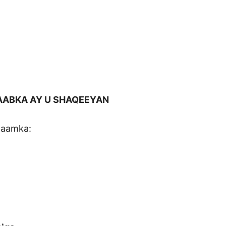
AABKA AY U SHAQEEYAN
laamka: