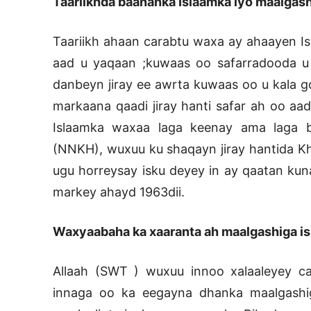
Taariikhda baananka Islaamka iyo maalgas
Taariikh ahaan carabtu waxa ay ahaayen I
aad u yaqaan ;kuwaas oo safarradooda u i
danbeyn jiray ee awrta kuwaas oo u kala go
markaana qaadi jiray hanti safar ah oo aad
Islaamka waxaa laga keenay ama laga b
(NNKH), wuxuu ku shaqayn jiray hantida Kha
ugu horreysay isku deyey in ay qaatan kun
markey ahayd 1963dii.
Waxyaabaha ka xaaranta ah maalgashiga i
Allaah (SWT ) wuxuu innoo xalaaleyey c
innaga oo ka eegayna dhanka maalgashiga