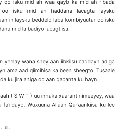
ey oo isku mid ah waa qayb ka mid ah ribada
 oo isku mid ah haddana lacagta laysku
an in laysku beddelo laba kombiyuutar oo isku
ana mid la badiyo lacagtiisa.
n yeelay wana shey aan iibkiisu caddayn adiga
yn ama aad qiimihisa ka been sheegto. Tusaale
da ku jira aniga oo aan gacanta ku hayn.
aah ( S W T ) uu innaka xaarantinimeeyey, waa
fa’iidayo. Wuxuuna Allaah Qur’aankiisa ku lee