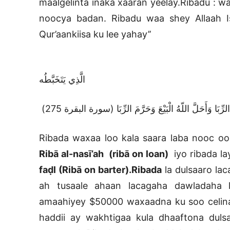
maalgelinta inaka xaaran yeelay.Ribadu : w
noocya badan. Ribadu waa shey Allaah I
Qur’aankiisa ku lee yahay’’
ُلُونَ الرِّبَا لاَ يَقُومُونَ إِلاَّ كَمَا يَقُومُ
الَّذِي يَتَخَبَّطُه
Ribada waxaa loo kala saara laba nooc oo 
Ribā al-nasī’ah (ribā on loan)
iyo ribada l
faḍl (Ribā on barter)
.
Ribada
la dulsaaro lac
ah tusaale ahaan lacagaha dawladaha 
amaahiyey $50000 waxaadna ku soo celin
haddii ay wakhtigaa kula dhaaftona dulsa