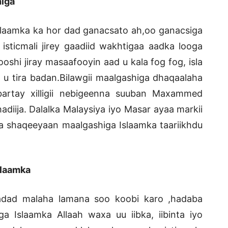
higa
slaamka ka hor dad ganacsato ah,oo ganacsiga
sticmali jirey gaadiid wakhtigaa aadka looga
oshi jiray masaafooyin aad u kala fog fog, isla
 u tira badan.Bilawgii maalgashiga dhaqaalaha
artay xilligii nebigeenna suuban Maxammed
diija. Dalalka Malaysiya iyo Masar ayaa markii
a shaqeeyaan maalgashiga Islaamka taariikhdu
slaamka
adad malaha lamana soo koobi karo ,hadaba
 Islaamka Allaah waxa uu iibka, iibinta iyo