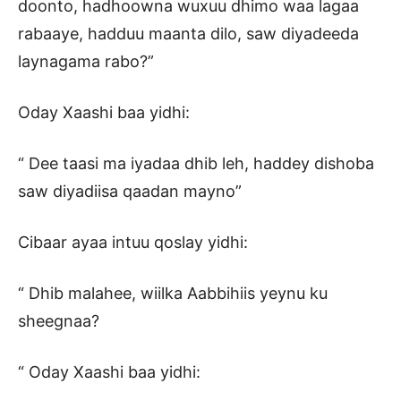
doonto, hadhoowna wuxuu dhimo waa lagaa
rabaaye, hadduu maanta dilo, saw diyadeeda
laynagama rabo?”
Oday Xaashi baa yidhi:
“ Dee taasi ma iyadaa dhib leh, haddey dishoba
saw diyadiisa qaadan mayno”
Cibaar ayaa intuu qoslay yidhi:
“ Dhib malahee, wiilka Aabbihiis yeynu ku
sheegnaa?
“ Oday Xaashi baa yidhi: