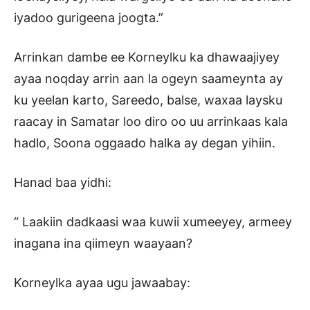
iyadoo gurigeena joogta.”
Arrinkan dambe ee Korneylku ka dhawaajiyey
ayaa noqday arrin aan la ogeyn saameynta ay
ku yeelan karto, Sareedo, balse, waxaa laysku
raacay in Samatar loo diro oo uu arrinkaas kala
hadlo, Soona oggaado halka ay degan yihiin.
Hanad baa yidhi:
“ Laakiin dadkaasi waa kuwii xumeeyey, armeey
inagana ina qiimeyn waayaan?
Korneylka ayaa ugu jawaabay: