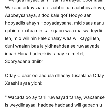
Waxaad arkaysaa qof aabbe aan aabihiis ahayn,
Aabbeysanaya, sidoo kale qof Hooyo aan
hooyadiis ahayn Hooyadaysana, mid xaas aanu
qabin oo xitaa nin kale qabo waa marwadeydii
leh, mid wiil nin kale dhalay waa wiilkaygii leh,
duni waalan baa la yidhaahdaa ee ruwaayada
inaad Hanad adeerkiis tahay ku metel,
Sooryadana dhiib”
Oday Cibaar oo aad ula dhacay tusaalaha Oday
Xaashi ayaa yidhi:
“ Wacadaloo ay tani ruwaayad tahay, waxaanse
is weydiinayaa, haddee haddaad wiil gabadh u