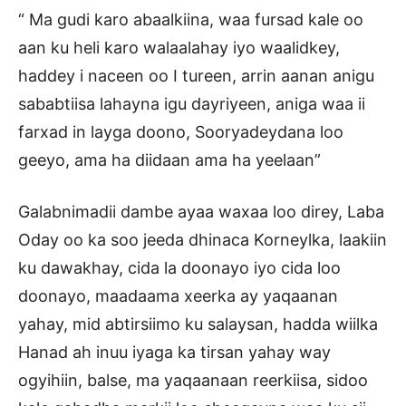
“ Ma gudi karo abaalkiina, waa fursad kale oo
aan ku heli karo walaalahay iyo waalidkey,
haddey i naceen oo I tureen, arrin aanan anigu
sababtiisa lahayna igu dayriyeen, aniga waa ii
farxad in layga doono, Sooryadeydana loo
geeyo, ama ha diidaan ama ha yeelaan”
Galabnimadii dambe ayaa waxaa loo direy, Laba
Oday oo ka soo jeeda dhinaca Korneylka, laakiin
ku dawakhay, cida la doonayo iyo cida loo
doonayo, maadaama xeerka ay yaqaanan
yahay, mid abtirsiimo ku salaysan, hadda wiilka
Hanad ah inuu iyaga ka tirsan yahay way
ogyihiin, balse, ma yaqaanaan reerkiisa, sidoo