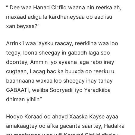
“ Dee waa Hanad Cirfiid waana nin reerka ah,
maxaad adigu la kardhaneysaa oo aad isu
xanibeysaa?”
Arrinkii waa laysku raacay, reerkiina waa loo
tegay, loona sheegay in gabadh laga soo
doontey, Ammin iyo ayaana laga rabo iney
cugtaan, Lacag bac ka buuxda oo reerku u
baahnaana waxaa loo sheegay inay tahay
GABAATI, weliba Sooryadii iyo Yaradkiiba
dhiman yihiin”
Hooyo Koraad oo ahayd Xaaska Kayse ayaa
amakaagtey oo afka gacanta saartey, Hadalka