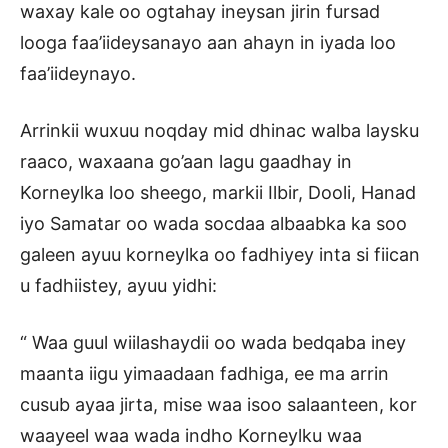
waxay kale oo ogtahay ineysan jirin fursad
looga faa’iideysanayo aan ahayn in iyada loo
faa’iideynayo.
Arrinkii wuxuu noqday mid dhinac walba laysku
raaco, waxaana go’aan lagu gaadhay in
Korneylka loo sheego, markii Ilbir, Dooli, Hanad
iyo Samatar oo wada socdaa albaabka ka soo
galeen ayuu korneylka oo fadhiyey inta si fiican
u fadhiistey, ayuu yidhi:
“ Waa guul wiilashaydii oo wada bedqaba iney
maanta iigu yimaadaan fadhiga, ee ma arrin
cusub ayaa jirta, mise waa isoo salaanteen, kor
waayeel waa wada indho Korneylku waa