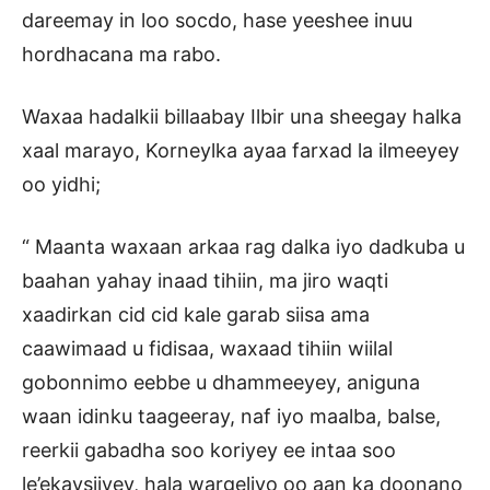
dareemay in loo socdo, hase yeeshee inuu
hordhacana ma rabo.
Waxaa hadalkii billaabay Ilbir una sheegay halka
xaal marayo, Korneylka ayaa farxad la ilmeeyey
oo yidhi;
“ Maanta waxaan arkaa rag dalka iyo dadkuba u
baahan yahay inaad tihiin, ma jiro waqti
xaadirkan cid cid kale garab siisa ama
caawimaad u fidisaa, waxaad tihiin wiilal
gobonnimo eebbe u dhammeeyey, aniguna
waan idinku taageeray, naf iyo maalba, balse,
reerkii gabadha soo koriyey ee intaa soo
le’ekaysiiyey, hala wargeliyo oo aan ka doonano