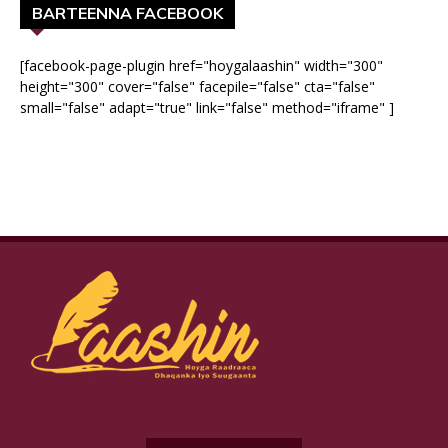
BARTEENNA FACEBOOK
[facebook-page-plugin href="hoygalaashin" width="300"
height="300" cover="false" facepile="false" cta="false"
small="false" adapt="true" link="false" method="iframe" ]