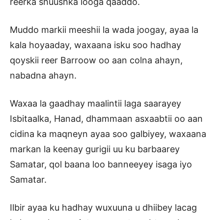
reerka shuushka looga qaaddo.
Muddo markii meeshii la wada joogay, ayaa la
kala hoyaaday, waxaana isku soo hadhay
qoyskii reer Barroow oo aan colna ahayn,
nabadna ahayn.
Waxaa la gaadhay maalintii laga saarayey
Isbitaalka, Hanad, dhammaan asxaabtii oo aan
cidina ka maqneyn ayaa soo galbiyey, waxaana
markan la keenay gurigii uu ku barbaarey
Samatar, qol baana loo banneeyey isaga iyo
Samatar.
Ilbir ayaa ku hadhay wuxuuna u dhiibey lacag