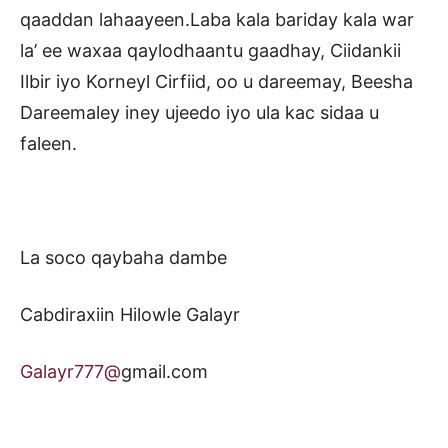
qaaddan lahaayeen.Laba kala bariday kala war
la’ ee waxaa qaylodhaantu gaadhay, Ciidankii
Ilbir iyo Korneyl Cirfiid, oo u dareemay, Beesha
Dareemaley iney ujeedo iyo ula kac sidaa u
faleen.
La soco qaybaha dambe
Cabdiraxiin Hilowle Galayr
Galayr777@
gmail.com