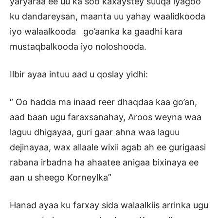
yaryaraa ee uu ka soo kaxaystey suuqa iyagoo
ku dandareysan, maanta uu yahay waalidkooda
iyo walaalkooda go’aanka ka gaadhi kara
mustaqbalkooda iyo noloshooda.
Ilbir ayaa intuu aad u qoslay yidhi:
“ Oo hadda ma inaad reer dhaqdaa kaa go’an,
aad baan ugu faraxsanahay, Aroos weyna waa
laguu dhigayaa, guri gaar ahna waa laguu
dejinayaa, wax allaale wixii agab ah ee gurigaasi
rabana irbadna ha ahaatee anigaa bixinaya ee
aan u sheego Korneylka”
Hanad ayaa ku farxay sida walaalkiis arrinka ugu