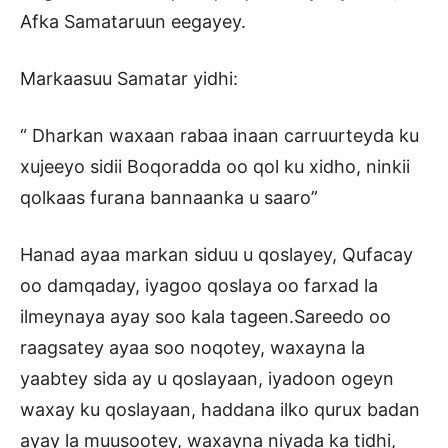
Afka Samataruun eegayey.
Markaasuu Samatar yidhi:
“ Dharkan waxaan rabaa inaan carruurteyda ku
xujeeyo sidii Boqoradda oo qol ku xidho, ninkii
qolkaas furana bannaanka u saaro”
Hanad ayaa markan siduu u qoslayey, Qufacay
oo damqaday, iyagoo qoslaya oo farxad la
ilmeynaya ayay soo kala tageen.Sareedo oo
raagsatey ayaa soo noqotey, waxayna la
yaabtey sida ay u qoslayaan, iyadoon ogeyn
waxay ku qoslayaan, haddana ilko qurux badan
ayay la muusootey, waxayna niyada ka tidhi,