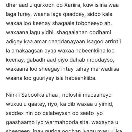
dhar aad u qurxoon oo Xariira, kuwiisiina waa
laga furey, waana laga qaaddey, sidoo kale
waxaa loo keenay shaqaale toboneeyo ah,
waxaana lagu yidhi, shaqaalahan oodhami
adigey kaa amar qaaddanayaan.Isagoo arrintii
la amakaagsan ayaa waxaa habeenkiina loo
keenay, gabadh aad biyo dahab moodayso,
waxaana loo sheegay intay tahay marwadiisa
waana loo guuriyey isla habeenkiiba.
Ninkii Saboolka ahaa , noloshii macaaneyd
wuxuu u qaatey, riyo, ka dib waxaa u yimid,
saddex nin oo qalabeysan oo seefo iyo
gaashaamo iyo warmahooda sita, waxayna u
sheegeen, inay guriga oodhan iyagu masuul ka