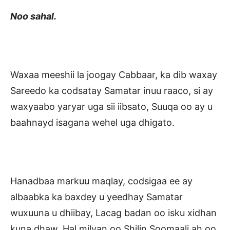
Noo sahal.
Waxaa meeshii la joogay Cabbaar, ka dib waxay
Sareedo ka codsatay Samatar inuu raaco, si ay
waxyaabo yaryar uga sii iibsato, Suuqa oo ay u
baahnayd isagana wehel uga dhigato.
Hanadbaa markuu maqlay, codsigaa ee ay
albaabka ka baxdey u yeedhay Samatar
wuxuuna u dhiibay, Lacag badan oo isku xidhan
kuna dhaw, Hal milyan oo Shilin Soomaali ah oo