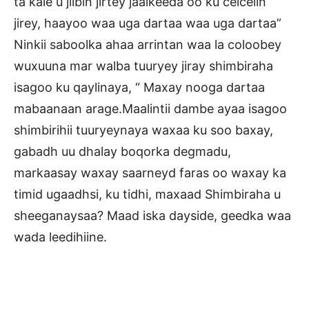
ta kale u jiibin jirtey jaalkeeda oo ku celcelin
jirey, haayoo waa uga dartaa waa uga dartaa”
Ninkii saboolka ahaa arrintan waa la coloobey
wuxuuna mar walba tuuryey jiray shimbiraha
isagoo ku qaylinaya, “ Maxay nooga dartaa
mabaanaan arage.Maalintii dambe ayaa isagoo
shimbirihii tuuryeynaya waxaa ku soo baxay,
gabadh uu dhalay boqorka degmadu,
markaasay waxay saarneyd faras oo waxay ka
timid ugaadhsi, ku tidhi, maxaad Shimbiraha u
sheeganaysaa? Maad iska dayside, geedka waa
wada leedihiine.