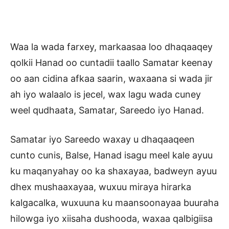
Waa la wada farxey, markaasaa loo dhaqaaqey
qolkii Hanad oo cuntadii taallo Samatar keenay
oo aan cidina afkaa saarin, waxaana si wada jir
ah iyo walaalo is jecel, wax lagu wada cuney
weel qudhaata, Samatar, Sareedo iyo Hanad.
Samatar iyo Sareedo waxay u dhaqaaqeen
cunto cunis, Balse, Hanad isagu meel kale ayuu
ku maqanyahay oo ka shaxayaa, badweyn ayuu
dhex mushaaxayaa, wuxuu miraya hirarka
kalgacalka, wuxuuna ku maansoonayaa buuraha
hilowga iyo xiisaha dushooda, waxaa qalbigiisa