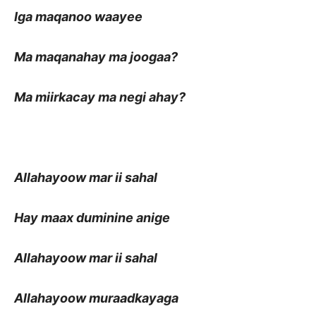
Iga maqanoo waayee
Ma maqanahay ma joogaa?
Ma miirkacay ma negi ahay?
Allahayoow mar ii sahal
Hay maax duminine anige
Allahayoow mar ii sahal
Allahayoow muraadkayaga