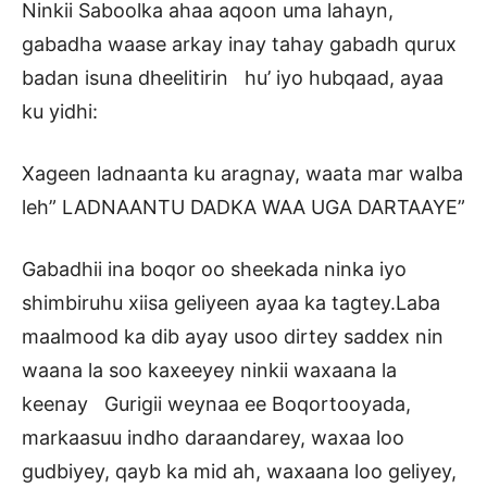
Ninkii Saboolka ahaa aqoon uma lahayn,
gabadha waase arkay inay tahay gabadh qurux
badan isuna dheelitirin hu’ iyo hubqaad, ayaa
ku yidhi:
Xageen ladnaanta ku aragnay, waata mar walba
leh” LADNAANTU DADKA WAA UGA DARTAAYE”
Gabadhii ina boqor oo sheekada ninka iyo
shimbiruhu xiisa geliyeen ayaa ka tagtey.Laba
maalmood ka dib ayay usoo dirtey saddex nin
waana la soo kaxeeyey ninkii waxaana la
keenay Gurigii weynaa ee Boqortooyada,
markaasuu indho daraandarey, waxaa loo
gudbiyey, qayb ka mid ah, waxaana loo geliyey,