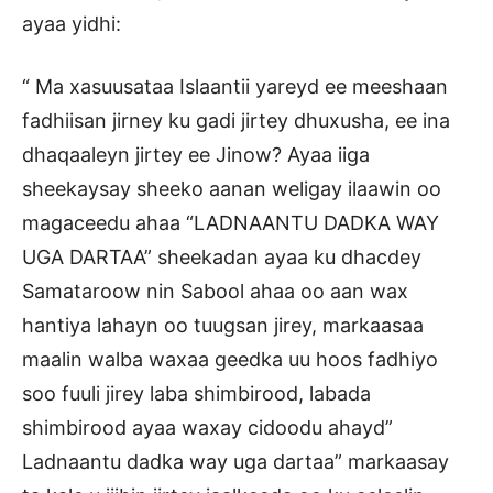
ayaa yidhi:
“ Ma xasuusataa Islaantii yareyd ee meeshaan
fadhiisan jirney ku gadi jirtey dhuxusha, ee ina
dhaqaaleyn jirtey ee Jinow? Ayaa iiga
sheekaysay sheeko aanan weligay ilaawin oo
magaceedu ahaa “LADNAANTU DADKA WAY
UGA DARTAA” sheekadan ayaa ku dhacdey
Samataroow nin Sabool ahaa oo aan wax
hantiya lahayn oo tuugsan jirey, markaasaa
maalin walba waxaa geedka uu hoos fadhiyo
soo fuuli jirey laba shimbirood, labada
shimbirood ayaa waxay cidoodu ahayd”
Ladnaantu dadka way uga dartaa” markaasay