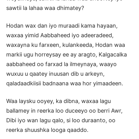
sawtii la lahaa waa dhimatey?
Hodan wax dan iyo muraadi kama hayaan,
waxaa yimid Aabbaheed iyo adeeradeed,
waxayna ku farxeen, kulankeeda, Hodan waa
markii ugu horreysay ee ay aragto, Kalgacalka
aabbaheed oo farxad la ilmeynaya, waayo
wuxuu u qaatey inuusan dib u arkeyn,
qaladaadkiisii badnaana waa hor yimaadeen.
Waa laysku ooyey, ka dibna, waxaa lagu
ballamey in reerka loo duceeyo oo berri Awr,
Dibi iyo wan lagu qalo, si loo duraanto, oo
reerka shuushka looga qaaddo.