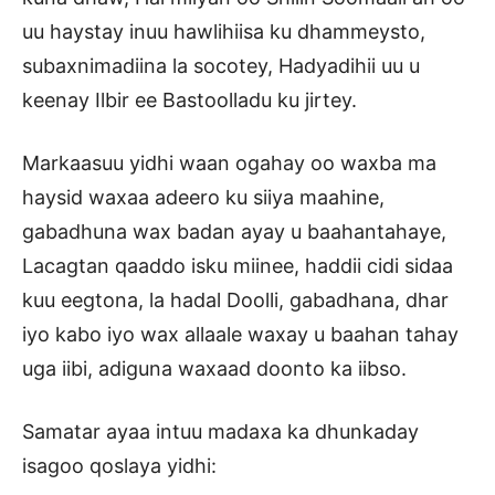
uu haystay inuu hawlihiisa ku dhammeysto,
subaxnimadiina la socotey, Hadyadihii uu u
keenay Ilbir ee Bastoolladu ku jirtey.
Markaasuu yidhi waan ogahay oo waxba ma
haysid waxaa adeero ku siiya maahine,
gabadhuna wax badan ayay u baahantahaye,
Lacagtan qaaddo isku miinee, haddii cidi sidaa
kuu eegtona, la hadal Doolli, gabadhana, dhar
iyo kabo iyo wax allaale waxay u baahan tahay
uga iibi, adiguna waxaad doonto ka iibso.
Samatar ayaa intuu madaxa ka dhunkaday
isagoo qoslaya yidhi: