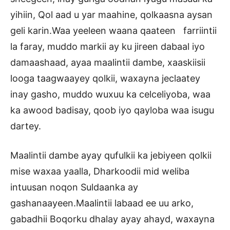
yihiin, Qol aad u yar maahine, qolkaasna aysan
geli karin.Waa yeeleen waana qaateen farriintii
la faray, muddo markii ay ku jireen dabaal iyo
damaashaad, ayaa maalintii dambe, xaaskiisii
looga taagwaayey qolkii, waxayna jeclaatey
inay gasho, muddo wuxuu ka celceliyoba, waa
ka awood badisay, qoob iyo qayloba waa isugu
dartey.
Maalintii dambe ayay qufulkii ka jebiyeen qolkii
mise waxaa yaalla, Dharkoodii mid weliba
intuusan noqon Suldaanka ay
gashanaayeen.Maalintii labaad ee uu arko,
gabadhii Boqorku dhalay ayay ahayd, waxayna