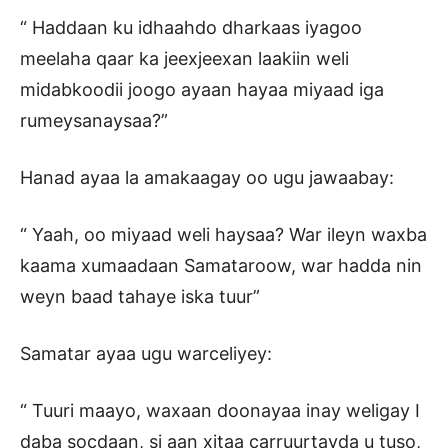
“ Haddaan ku idhaahdo dharkaas iyagoo
meelaha qaar ka jeexjeexan laakiin weli
midabkoodii joogo ayaan hayaa miyaad iga
rumeysanaysaa?”
Hanad ayaa la amakaagay oo ugu jawaabay:
“ Yaah, oo miyaad weli haysaa? War ileyn waxba
kaama xumaadaan Samataroow, war hadda nin
weyn baad tahaye iska tuur”
Samatar ayaa ugu warceliyey:
“ Tuuri maayo, waxaan doonayaa inay weligay I
daba socdaan, si aan xitaa carruurtayda u tuso,