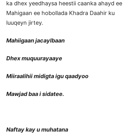
ka dhex yeedhaysa heestii caanka ahayd ee
Mahigaan ee hobollada Khadra Daahir ku
luuqeyn jirtey.
Mahiigaan jacaylbaan
Dhex muquurayaaye
Miiraalihii midigta igu qaadyoo
Mawjad baa i sidatee.
Naftay kay u muhatana