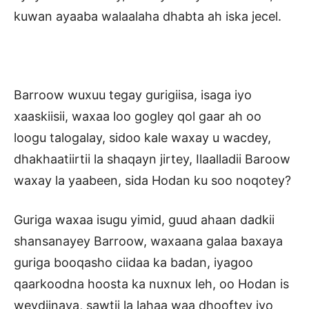
kuwan ayaaba walaalaha dhabta ah iska jecel.
Barroow wuxuu tegay gurigiisa, isaga iyo
xaaskiisii, waxaa loo gogley qol gaar ah oo
loogu talogalay, sidoo kale waxay u wacdey,
dhakhaatiirtii la shaqayn jirtey, Ilaalladii Baroow
waxay la yaabeen, sida Hodan ku soo noqotey?
Guriga waxaa isugu yimid, guud ahaan dadkii
shansanayey Barroow, waxaana galaa baxaya
guriga booqasho ciidaa ka badan, iyagoo
qaarkoodna hoosta ka nuxnux leh, oo Hodan is
weydiinaya, sawtii la lahaa waa dhooftey iyo