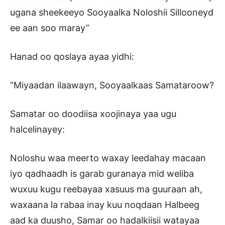
ugana sheekeeyo Sooyaalka Noloshii Sillooneyd
ee aan soo maray”
Hanad oo qoslaya ayaa yidhi:
“Miyaadan ilaawayn, Sooyaalkaas Samataroow?
Samatar oo doodiisa xoojinaya yaa ugu
halcelinayey:
Noloshu waa meerto waxay leedahay macaan
iyo qadhaadh is garab guranaya mid weliba
wuxuu kugu reebayaa xasuus ma guuraan ah,
waxaana la rabaa inay kuu noqdaan Halbeeg
aad ka duusho, Samar oo hadalkiisii watayaa