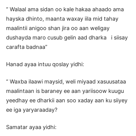
“ Walaal ama sidan oo kale hakaa ahaado ama
hayska dhinto, maanta waxay iila mid tahay
maalintii anigoo shan jira oo aan weligay
dushayda maro cusub gelin aad dharka i siisay
carafta badnaa”
Hanad ayaa intuu qoslay yidhi:
“ Waxba ilaawi maysid, weli miyaad xasuusataa
maalintaan is baraney ee aan yariisoow kuugu
yeedhay ee dharkii aan soo xaday aan ku siiyey
ee iga yaryaraaday?
Samatar ayaa yidhi: