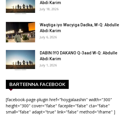
Abdi Karim
July 18, 2026
Waqtiga iyo Wacyiga Dadka, W-Q: Abdulle
Abdi Karim
July 6, 2026
DABIN IYO DAKANO Q-3aad W-Q: Abdulle
Abdi Karim
July 1, 2026
BARTEENNA FACEBOOK
[facebook-page-plugin href="hoygalaashin" width="300"
height="300" cover="false" facepile="false" cta="false"
small="false" adapt="true" link="false" method="iframe" ]