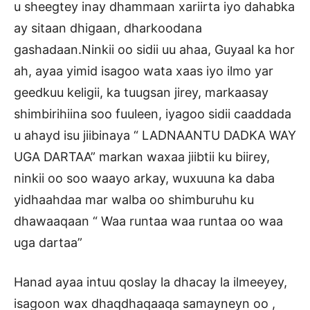
u sheegtey inay dhammaan xariirta iyo dahabka
ay sitaan dhigaan, dharkoodana
gashadaan.Ninkii oo sidii uu ahaa, Guyaal ka hor
ah, ayaa yimid isagoo wata xaas iyo ilmo yar
geedkuu keligii, ka tuugsan jirey, markaasay
shimbirihiina soo fuuleen, iyagoo sidii caaddada
u ahayd isu jiibinaya “ LADNAANTU DADKA WAY
UGA DARTAA” markan waxaa jiibtii ku biirey,
ninkii oo soo waayo arkay, wuxuuna ka daba
yidhaahdaa mar walba oo shimburuhu ku
dhawaaqaan “ Waa runtaa waa runtaa oo waa
uga dartaa”
Hanad ayaa intuu qoslay la dhacay la ilmeeyey,
isagoon wax dhaqdhaqaaqa samayneyn oo ,