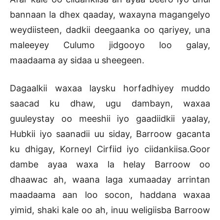
bannaan la dhex qaaday, waxayna magangelyo
weydiisteen, dadkii deegaanka oo qariyey, una
maleeyey Culumo jidgooyo loo galay,
maadaama ay sidaa u sheegeen.
Dagaalkii waxaa laysku horfadhiyey muddo
saacad ku dhaw, ugu dambayn, waxaa
guuleystay oo meeshii iyo gaadiidkii yaalay,
Hubkii iyo saanadii uu siday, Barroow gacanta
ku dhigay, Korneyl Cirfiid iyo ciidankiisa.Goor
dambe ayaa waxa la helay Barroow oo
dhaawac ah, waana laga xumaaday arrintan
maadaama aan loo socon, haddana waxaa
yimid, shaki kale oo ah, inuu weligiisba Barroow