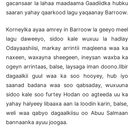
gacansaar la lahaa maadaama Gaadiidka hubku
saaran yahay qaarkood lagu yaqaanay Barroow.
Korneylka ayaa amrey in Barroow la geeyo meel
lagu daweeyo, sidoo kale wuxuu la hadlay
Odayaashiisi, markay arrintii maqleena waa ka
naxeen, waxayna sheegeen, ineysan waxba ka
ogeyn arrintaas, balse, laysaga iman doono.Ilbir
dagaalkii guul waa ka soo hooyey, hub iyo
saanad badana waa soo qabsaday, wuxuuna
sidoo kale soo furtey Hodan oo agteeda uu ka
yahay halyeey libaaxa aan la loodin karin, balse,
weli waa qabyo dagaalkiisu oo Abuu Salmaan
bannaanka ayuu joogaa.