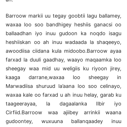
Barroow markii uu tegay goobtii lagu ballamey,
waxaa loo soo bandhigey heshiis ganacsi oo
ballaadhan iyo inuu gudoon ka noqdo isagu
heshiiskan oo ah inuu wadaada la shaqeeyo,
awoodiisa ciidana kula midoobo.Barroow ayaa
farxad la duuli gaadhay, waayo maqaamka loo
sheegay waa mid uu weligiis ku riyoon jirey,
kaaga darrane,waxaa loo sheegay in
Marwadiisa shuruud la’aana loo soo celinayo,
waxaa kale oo farxad u ah inuu helay, garab ku
taageerayaa, la dagaalanka Ilbir iyo
Cirfiid.Barroow waa ajiibey arrinkii waana
gudoontey, wuxuuna ballanqaadey inuu