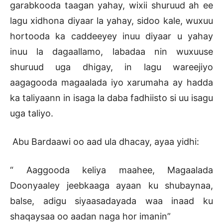
garabkooda taagan yahay, wixii shuruud ah ee
lagu xidhona diyaar la yahay, sidoo kale, wuxuu
hortooda ka caddeeyey inuu diyaar u yahay
inuu la dagaallamo, labadaa nin wuxuuse
shuruud uga dhigay, in lagu wareejiyo
aagagooda magaalada iyo xarumaha ay hadda
ka taliyaann in isaga la daba fadhiisto si uu isagu
uga taliyo.
Abu Bardaawi oo aad ula dhacay, ayaa yidhi:
“ Aaggooda keliya maahee, Magaalada
Doonyaaley jeebkaaga ayaan ku shubaynaa,
balse, adigu siyaasadayada waa inaad ku
shaqaysaa oo aadan naga hor imanin”