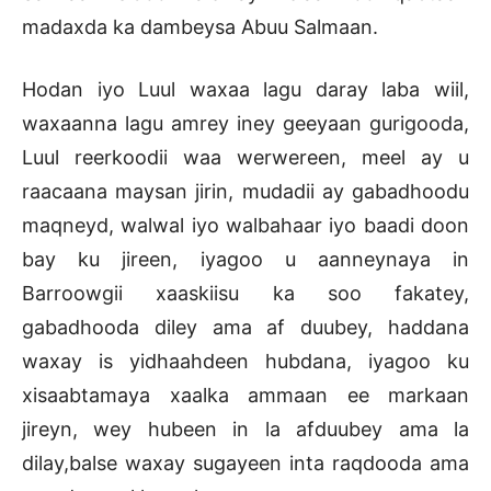
madaxda ka dambeysa Abuu Salmaan.
Hodan iyo Luul waxaa lagu daray laba wiil,
waxaanna lagu amrey iney geeyaan gurigooda,
Luul reerkoodii waa werwereen, meel ay u
raacaana maysan jirin, mudadii ay gabadhoodu
maqneyd, walwal iyo walbahaar iyo baadi doon
bay ku jireen, iyagoo u aanneynaya in
Barroowgii xaaskiisu ka soo fakatey,
gabadhooda diley ama af duubey, haddana
waxay is yidhaahdeen hubdana, iyagoo ku
xisaabtamaya xaalka ammaan ee markaan
jireyn, wey hubeen in la afduubey ama la
dilay,balse waxay sugayeen inta raqdooda ama