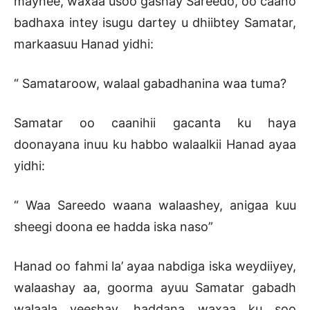
maynee, waxaa usoo gashay Sareedo, oo caano
badhaxa intey isugu dartey u dhiibtey Samatar,
markaasuu Hanad yidhi:
“ Samataroow, walaal gabadhanina waa tuma?
Samatar oo caanihii gacanta ku haya
doonayana inuu ku habbo walaalkii Hanad ayaa
yidhi:
“ Waa Sareedo waana walaashey, anigaa kuu
sheegi doona ee hadda iska naso”
Hanad oo fahmi la’ ayaa nabdiga iska weydiiyey,
walaashay aa, goorma ayuu Samatar gabadh
walaala yeeshay, haddana waxaa ku soo