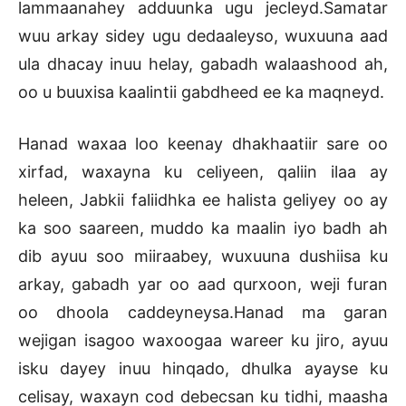
lammaanahey adduunka ugu jecleyd.Samatar
wuu arkay sidey ugu dedaaleyso, wuxuuna aad
ula dhacay inuu helay, gabadh walaashood ah,
oo u buuxisa kaalintii gabdheed ee ka maqneyd.
Hanad waxaa loo keenay dhakhaatiir sare oo
xirfad, waxayna ku celiyeen, qaliin ilaa ay
heleen, Jabkii faliidhka ee halista geliyey oo ay
ka soo saareen, muddo ka maalin iyo badh ah
dib ayuu soo miiraabey, wuxuuna dushiisa ku
arkay, gabadh yar oo aad qurxoon, weji furan
oo dhoola caddeyneysa.Hanad ma garan
wejigan isagoo waxoogaa wareer ku jiro, ayuu
isku dayey inuu hinqado, dhulka ayayse ku
celisay, waxayn cod debecsan ku tidhi, maasha