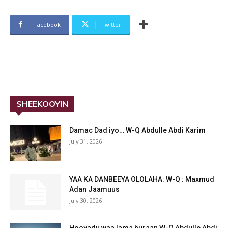
Facebook
Twitter
SHEEKOOYIN
Damac Dad iyo… W-Q Abdulle Abdi Karim
July 31, 2026
YAA KA DANBEEYA OLOLAHA: W-Q : Maxmud
Adan Jaamuus
July 30, 2026
Hooyadu waa lama huraan W-Q Abdulle Abdi