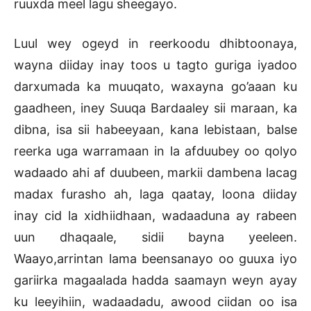
ruuxda meel lagu sheegayo.
Luul wey ogeyd in reerkoodu dhibtoonaya,
wayna diiday inay toos u tagto guriga iyadoo
darxumada ka muuqato, waxayna go’aaan ku
gaadheen, iney Suuqa Bardaaley sii maraan, ka
dibna, isa sii habeeyaan, kana lebistaan, balse
reerka uga warramaan in la afduubey oo qolyo
wadaado ahi af duubeen, markii dambena lacag
madax furasho ah, laga qaatay, loona diiday
inay cid la xidhiidhaan, wadaaduna ay rabeen
uun dhaqaale, sidii bayna yeeleen.
Waayo,arrintan lama beensanayo oo guuxa iyo
gariirka magaalada hadda saamayn weyn ayay
ku leeyihiin, wadaadadu, awood ciidan oo isa