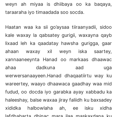
weyn ah miyaa is dhiibaya oo ka baqaya,
taraaraha iyo timaadada soo socda.
Haatan waa ka sii go’aysaa tiiraanyadii, sidoo
kale waxay la qabsatey gurigii, waxayna qayb
lixaad leh ka qaadatay hawsha gurigga, gaar
ahaan waxay xil weyn iska saartey,
xannaaneeynta Hanad oo markaas dhaawac
ahaa dadkuna aad uga
werwersanaayeen.Hanad dhaqaatiirtu way ku
wareertey, waayo dhaawaca gaadhay waa mid
fudud, oo docda iyo garabka ayay xabbadu ka
haleeshay, balse waxaa jiray faliidh ku baxsadey
xididka halbowlaha ah, ee isku xidha
lafdhabarta dhinac mara ilaa maskaxdana ku