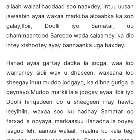
allaah walaal haddaad soo naaxdey, intuu uusan
jawaabin ayaa waxaa markiiba albaabka ka soo
galay,Ilbir, Doolli iyo Samatar, oo
dhammaantood Sareedo wada salaamey, ka dib
intey xishootey ayay bannaanka uga baxdey.
Hanad ayaa gartay dadka la jooga, waa loo
warramey sidii wax u dhaceen, waxaana loo
sheegay inuu muddo joogayo, ka dibna guriga la
geynayo.Muddo markii lala joogay ayaa Ilbir iyo
Doolli hinqadeen oo u sheegeen inay hawlo
leeyihiin, waxaa soo ku hadhay Samatar oo
farxad la ooyaya, markaasuu Hanadna la ooyey
isagoo leh, aamus walaal, meelna ku kala tegi