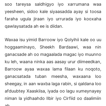
soo tareysa saldhigyo iyo xarrumana waa
yeesheen, sidoo kale siyaasadda ayay si toosa
faraha ugula jiraan iyo urrurada iyo kooxaha
qawlaysatada ah ee is diidan.
Waxaa isu yimid Barroow iyo Qolyihii kale oo uu
hoggaaminayo, Sheekh Bardaawi, waa nin
ganacsade ah oo magaalada magac iyo muunno
ku leh, waana ninka aas aasay urur diimeedkan,
Barroow ayaa waxaa lama filaan ku noqoto,
ganacsatada tuban meesha, waxaana loo
sheegay, in aan waxba laga rabin, si qaldana loo
afduubtey Xaaskiisa, iyada oo lagu xumeynayey
niman la yidhaahdo Ilbir iyo Cirfiid oo daalimiin
ah.