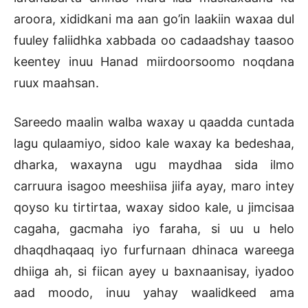
aroora, xididkani ma aan go’in laakiin waxaa dul
fuuley faliidhka xabbada oo cadaadshay taasoo
keentey inuu Hanad miirdoorsoomo noqdana
ruux maahsan.
Sareedo maalin walba waxay u qaadda cuntada
lagu qulaamiyo, sidoo kale waxay ka bedeshaa,
dharka, waxayna ugu maydhaa sida ilmo
carruura isagoo meeshiisa jiifa ayay, maro intey
qoyso ku tirtirtaa, waxay sidoo kale, u jimcisaa
cagaha, gacmaha iyo faraha, si uu u helo
dhaqdhaqaaq iyo furfurnaan dhinaca wareega
dhiiga ah, si fiican ayey u baxnaanisay, iyadoo
aad moodo, inuu yahay waalidkeed ama