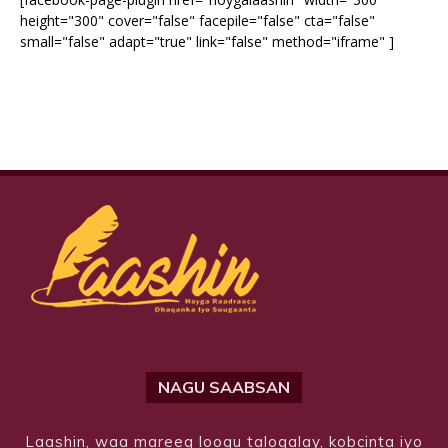
height="300" cover="false" facepile="false" cta="false"
small="false" adapt="true" link="false" method="iframe" ]
NAGU SAABSAN
Laashin, waa mareeg loogu talogalay, kobcinta iyo