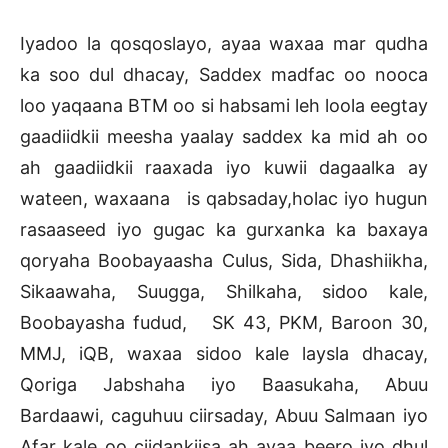
Iyadoo la qosqoslayo, ayaa waxaa mar qudha
ka soo dul dhacay, Saddex madfac oo nooca
loo yaqaana BTM oo si habsami leh loola eegtay
gaadiidkii meesha yaalay saddex ka mid ah oo
ah gaadiidkii raaxada iyo kuwii dagaalka ay
wateen, waxaana is qabsaday,holac iyo hugun
rasaaseed iyo gugac ka gurxanka ka baxaya
qoryaha Boobayaasha Culus, Sida, Dhashiikha,
Sikaawaha, Suugga, Shilkaha, sidoo kale,
Boobayasha fudud, SK 43, PKM, Baroon 30,
MMJ, iQB, waxaa sidoo kale laysla dhacay,
Qoriga Jabshaha iyo Baasukaha, Abuu
Bardaawi, caguhuu ciirsaday, Abuu Salmaan iyo
Afar kale oo ciidankiisa ah ayaa beero iyo dhul