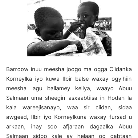
Barroow inuu meesha joogo ma ogga Ciidanka
Korneylka iyo kuwa Ilbir balse waxay ogyihiin
meesha lagu ballamey keliya, waayo Abuu
Salmaan uma sheegin asxaabtiisa in Hodan la
kala wareejisanayo, waa sir ciidan, sidaa
awgeed, Ilbir iyo Korneylkuna waxay fursad u
arkaan, inay soo afjaraan dagaalka Abuu
Salmaan sidoo kale ay helaan oo qabtaan