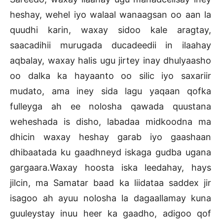
heshay, wehel iyo walaal wanaagsan oo aan la
quudhi karin, waxay sidoo kale aragtay,
saacadihii murugada ducadeedii in ilaahay
aqbalay, waxay halis ugu jirtey inay dhulyaasho
oo dalka ka hayaanto oo silic iyo saxariir
mudato, ama iney sida lagu yaqaan qofka
fulleyga ah ee nolosha qawada quustana
weheshada is disho, labadaa midkoodna ma
dhicin waxay heshay garab iyo gaashaan
dhibaatada ku gaadhneyd iskaga gudba ugana
gargaara.Waxay hoosta iska leedahay, hays
jilcin, ma Samatar baad ka liidataa saddex jir
isagoo ah ayuu nolosha la dagaallamay kuna
guuleystay inuu heer ka gaadho, adigoo qof