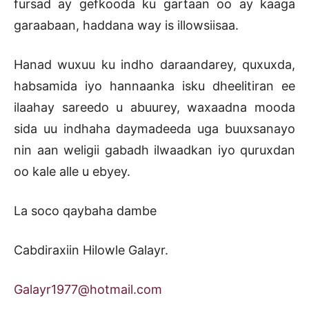
fursad ay gefkooda ku gartaan oo ay kaaga
garaabaan, haddana way is illowsiisaa.
Hanad wuxuu ku indho daraandarey, quxuxda,
habsamida iyo hannaanka isku dheelitiran ee
ilaahay sareedo u abuurey, waxaadna mooda
sida uu indhaha daymadeeda uga buuxsanayo
nin aan weligii gabadh ilwaadkan iyo quruxdan
oo kale alle u ebyey.
La soco qaybaha dambe
Cabdiraxiin Hilowle Galayr.
Galayr1977@hotmail.com