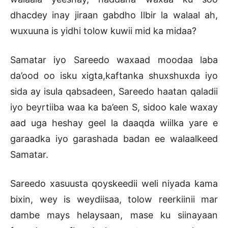
dhacdey inay jiraan gabdho Ilbir la walaal ah,
wuxuuna is yidhi tolow kuwii mid ka midaa?
Samatar iyo Sareedo waxaad moodaa laba
da’ood oo isku xigta,kaftanka shuxshuxda iyo
sida ay isula qabsadeen, Sareedo haatan qaladii
iyo beyrtiiba waa ka ba’een S, sidoo kale waxay
aad uga heshay geel la daaqda wiilka yare e
garaadka iyo garashada badan ee walaalkeed
Samatar.
Sareedo xasuusta qoyskeedii weli niyada kama
bixin, wey is weydiisaa, tolow reerkiinii mar
dambe mays helaysaan, mase ku siinayaan