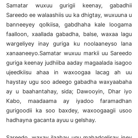
Samatar wuxuu gurigii keenay, gabadhii
Sareedo ee walaashiis uu ka dhigtay, wuxuuna u
banneeyey qolkiisa, gabdhaha kale loogama
faalloon, xaallada gabadha, balse, waxaa lagu
wargeliyey inay guriga ku noolaaneyso lana
xanaaneeyo.Samatar wuxuu markii uu Sareedo
guriga keenay judhiiba aaday magaalada isagoo
ujeedkiisu ahaa in waxoogaa lacag ah uu
haystay ugu soo adeego gabadha waxyaabaha
ay u baahantahay, sida; Dawooyin, Dhar iyo
Kabo, maadaama ay iyadoo faramadhan
gurigoodii ka soo baxdey, waxoogaagii usoo
hadhayna gacanta ayuu u gelshay.
Sareedo, waxay ilaahay ugu mahadcelisay iney